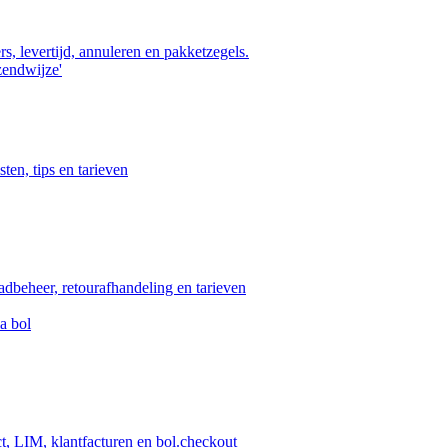
s, levertijd, annuleren en pakketzegels.
zendwijze'
ten, tips en tarieven
aadbeheer, retourafhandeling en tarieven
a bol
ct, LIM, klantfacturen en bol.checkout