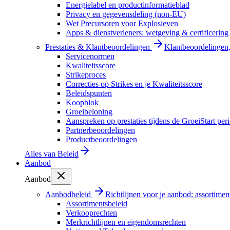
Energielabel en productinformatieblad
Privacy en gegevensdeling (non-EU)
Wet Precursoren voor Explosieven
Apps & dienstverleners: wetgeving & certificering
Prestaties & Klantbeoordelingen
Klantbeoordelingen, 
Servicenormen
Kwaliteitsscore
Strikeproces
Correcties op Strikes en je Kwaliteitsscore
Beleidspunten
Koopblok
Groeibeloning
Aanspreken op prestaties tijdens de GroeiStart per
Partnerbeoordelingen
Productbeoordelingen
Alles van
Beleid
Aanbod
Aanbod
Aanbodbeleid
Richtlijnen voor je aanbod: assortimen
Assortimentsbeleid
Verkooprechten
Merkrichtlijnen en eigendomsrechten