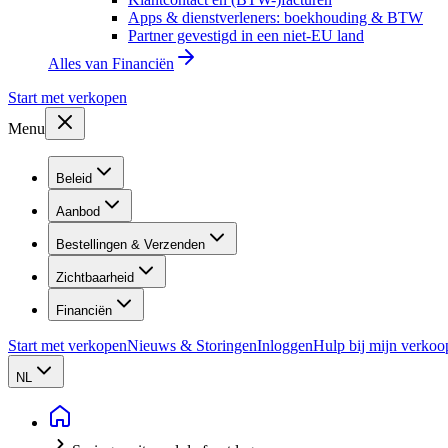
Apps & dienstverleners: boekhouding & BTW
Partner gevestigd in een niet-EU land
Alles van
Financiën
Start met verkopen
Menu
Beleid
Aanbod
Bestellingen & Verzenden
Zichtbaarheid
Financiën
Start met verkopen
Nieuws & Storingen
Inloggen
Hulp bij mijn verkoo
NL