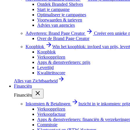
Ontdek Branded Shelves
Start je campagne
Optimaliseer je campagnes
Voorwaarden & tarieven
Advies van agencies
Adverteren: Brand Page Creator
Creëer een unieke m
Over de Brand Page Creator
Koopblok
Win het koopblok: invloed van prijs, levert
Koopblok
Verkoopprijzen
Apps & dienstverleners: prijs
Levertijd
Kwaliteitsscore
Alles van
Zichtbaarheid
Financiën
Financiën
Inkomsten & Betalingen
Inzicht in je inkomsten: pri
Verkoopprijzen
Verkoopfactuur
Apps & dienstverleners: financiën & verzekeringe
Commissie
Klantcontact en (BTW-)facturen