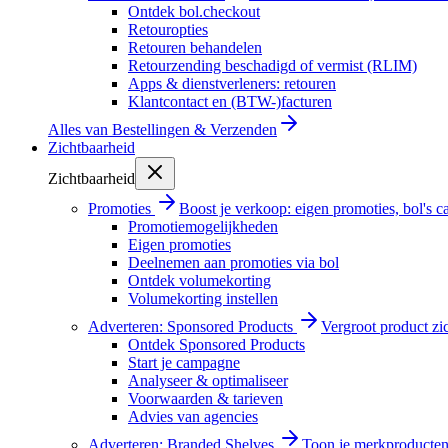
Ontdek bol.checkout
Retouropties
Retouren behandelen
Retourzending beschadigd of vermist (RLIM)
Apps & dienstverleners: retouren
Klantcontact en (BTW-)facturen
Alles van
Bestellingen & Verzenden
Zichtbaarheid
Zichtbaarheid
Promoties
Boost je verkoop: eigen promoties, bol's
Promotiemogelijkheden
Eigen promoties
Deelnemen aan promoties via bol
Ontdek volumekorting
Volumekorting instellen
Adverteren: Sponsored Products
Vergroot product zi
Ontdek Sponsored Products
Start je campagne
Analyseer & optimaliseer
Voorwaarden & tarieven
Advies van agencies
Adverteren: Branded Shelves
Toon je merkproducten 