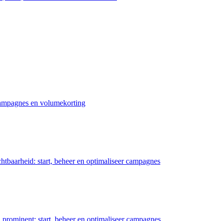
 campagnes en volumekorting
chtbaarheid: start, beheer en optimaliseer campagnes
prominent: start, beheer en optimaliseer campagnes