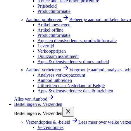
Notice and Take down procedure
Prijsbeleid
Productinformatie
Aanbod publiceren
Beheer je aanbod: artikelen toevo
Artikel toevoegen
Artikel offline
Productinformatie
Apps en dienstverleners: productinformatie
Levertijd
Verkoopprijzen
Duurzaam assortiment
Apps & dienstverleners: duurzaamheid
Aanbod verbeteren
Vergroot je aanbod: analyses, wh
Analyses verkoopaccount
Aanbod uitbreiden
Uitbreiden naar Nederland of België
Apps & dienstverleners: data & inzichten
Alles van
Aanbod
Bestellingen & Verzenden
Bestellingen & Verzenden
Verzendopties & -beleid
Lees meer over welke verzen
Verzendopties