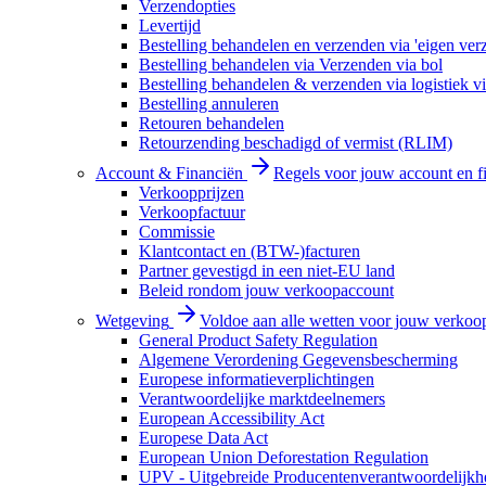
Verzendopties
Levertijd
Bestelling behandelen en verzenden via 'eigen ver
Bestelling behandelen via Verzenden via bol
Bestelling behandelen & verzenden via logistiek vi
Bestelling annuleren
Retouren behandelen
Retourzending beschadigd of vermist (RLIM)
Account & Financiën
Regels voor jouw account en f
Verkoopprijzen
Verkoopfactuur
Commissie
Klantcontact en (BTW-)facturen
Partner gevestigd in een niet-EU land
Beleid rondom jouw verkoopaccount
Wetgeving
Voldoe aan alle wetten voor jouw verkoo
General Product Safety Regulation
Algemene Verordening Gegevensbescherming
Europese informatieverplichtingen
Verantwoordelijke marktdeelnemers
European Accessibility Act
Europese Data Act
European Union Deforestation Regulation
UPV - Uitgebreide Producentenverantwoordelijkh