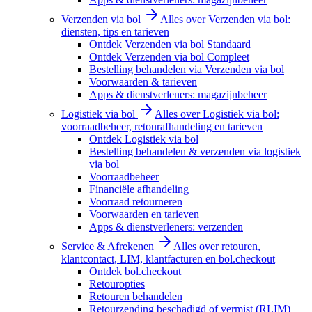
Verzenden via bol
Alles over Verzenden via bol:
diensten, tips en tarieven
Ontdek Verzenden via bol Standaard
Ontdek Verzenden via bol Compleet
Bestelling behandelen via Verzenden via bol
Voorwaarden & tarieven
Apps & dienstverleners: magazijnbeheer
Logistiek via bol
Alles over Logistiek via bol:
voorraadbeheer, retourafhandeling en tarieven
Ontdek Logistiek via bol
Bestelling behandelen & verzenden via logistiek
via bol
Voorraadbeheer
Financiële afhandeling
Voorraad retourneren
Voorwaarden en tarieven
Apps & dienstverleners: verzenden
Service & Afrekenen
Alles over retouren,
klantcontact, LIM, klantfacturen en bol.checkout
Ontdek bol.checkout
Retouropties
Retouren behandelen
Retourzending beschadigd of vermist (RLIM)