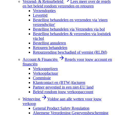
Verzend- & Retourbeleid
Lees meer over de regels
en het beleid rondom verzenden en retouren
Verzendopties
Levertijd
Bestelling behandelen en verzenden via 'eigen
verzendwijze'
Bestelling behandelen via Verzenden via bol
Bestelling behandelen & verzenden via logistiek
via bol
Bestelling annuleren
Retouren behandelen
Retourzending beschadigd of vermist (RLIM)
Account & Financiën
Regels voor jouw account en
financiën
Verkoopprijzen
Verkoopfactuur
Commissie
Klantcontact en (BTW-)facturen
Partner gevestigd in een niet-EU land
Beleid rondom jouw verkoopaccount
Wetgeving
Voldoe aan alle wetten voor jouw
verkoop
General Product Safety Regulation
Algemene Verordening Gegevensbescherming