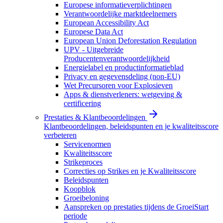
Europese informatieverplichtingen
Verantwoordelijke marktdeelnemers
European Accessibility Act
Europese Data Act
European Union Deforestation Regulation
UPV - Uitgebreide
Producentenverantwoordelijkheid
Energielabel en productinformatieblad
Privacy en gegevensdeling (non-EU)
Wet Precursoren voor Explosieven
Apps & dienstverleners: wetgeving &
certificering
Prestaties & Klantbeoordelingen
Klantbeoordelingen, beleidspunten en je kwaliteitsscore
verbeteren
Servicenormen
Kwaliteitsscore
Strikeproces
Correcties op Strikes en je Kwaliteitsscore
Beleidspunten
Koopblok
Groeibeloning
Aanspreken op prestaties tijdens de GroeiStart
periode