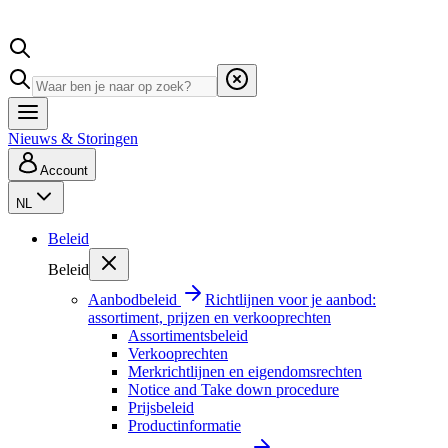
Nieuws & Storingen
Account
NL
Beleid
Beleid
Aanbodbeleid
Richtlijnen voor je aanbod:
assortiment, prijzen en verkooprechten
Assortimentsbeleid
Verkooprechten
Merkrichtlijnen en eigendomsrechten
Notice and Take down procedure
Prijsbeleid
Productinformatie