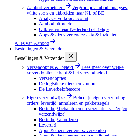
Aanbod verbeteren
Vergroot je aanbod: analyses,
white spots en uitbreiden naar NL of BE
Analyses verkoopaccount
Aanbod uitbreiden
Uitbreiden naar Nederland of België
Apps & dienstverleners: data & inzichten
Alles van
Aanbod
Bestellingen & Verzenden
Bestellingen & Verzenden
Verzendopties & -beleid
Lees meer over welke
verzendopties je hebt & het verzendbeleid
Verzendopties
De logistieke diensten van bol
De Leverbeloftescore
Eigen verzendwijze
Beheer je eigen verzending:
orders, levertijd, annuleren en pakketzegels.
Bestelling behandelen en verzenden via 'eigen
verzendwijze'
Bestelling annuleren
Levertijd
Apps & dienstverleners: verzenden
Apps & dienstverleners: magazijnbeheer