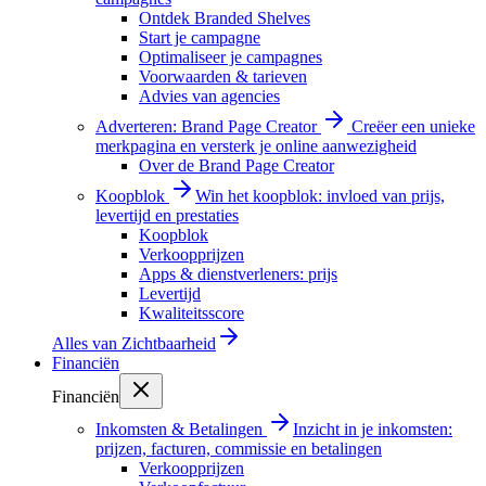
Ontdek Branded Shelves
Start je campagne
Optimaliseer je campagnes
Voorwaarden & tarieven
Advies van agencies
Adverteren: Brand Page Creator
Creëer een unieke
merkpagina en versterk je online aanwezigheid
Over de Brand Page Creator
Koopblok
Win het koopblok: invloed van prijs,
levertijd en prestaties
Koopblok
Verkoopprijzen
Apps & dienstverleners: prijs
Levertijd
Kwaliteitsscore
Alles van
Zichtbaarheid
Financiën
Financiën
Inkomsten & Betalingen
Inzicht in je inkomsten:
prijzen, facturen, commissie en betalingen
Verkoopprijzen