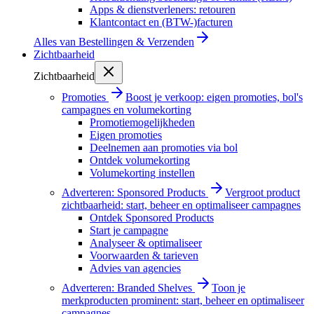
Apps & dienstverleners: retouren
Klantcontact en (BTW-)facturen
Alles van
Bestellingen & Verzenden
Zichtbaarheid
Zichtbaarheid
Promoties
Boost je verkoop: eigen promoties, bol's
campagnes en volumekorting
Promotiemogelijkheden
Eigen promoties
Deelnemen aan promoties via bol
Ontdek volumekorting
Volumekorting instellen
Adverteren: Sponsored Products
Vergroot product
zichtbaarheid: start, beheer en optimaliseer campagnes
Ontdek Sponsored Products
Start je campagne
Analyseer & optimaliseer
Voorwaarden & tarieven
Advies van agencies
Adverteren: Branded Shelves
Toon je
merkproducten prominent: start, beheer en optimaliseer
campagnes