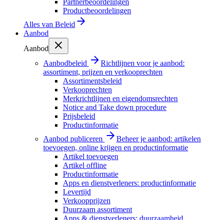
Partnerbeoordelingen
Productbeoordelingen
Alles van
Beleid
Aanbod
Aanbod
Aanbodbeleid
Richtlijnen voor je aanbod:
assortiment, prijzen en verkooprechten
Assortimentsbeleid
Verkooprechten
Merkrichtlijnen en eigendomsrechten
Notice and Take down procedure
Prijsbeleid
Productinformatie
Aanbod publiceren
Beheer je aanbod: artikelen
toevoegen, online krijgen en productinformatie
Artikel toevoegen
Artikel offline
Productinformatie
Apps en dienstverleners: productinformatie
Levertijd
Verkoopprijzen
Duurzaam assortiment
Apps & dienstverleners: duurzaamheid