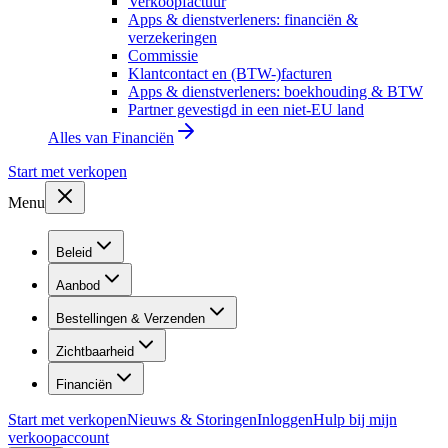
Verkoopfactuur
Apps & dienstverleners: financiën &
verzekeringen
Commissie
Klantcontact en (BTW-)facturen
Apps & dienstverleners: boekhouding & BTW
Partner gevestigd in een niet-EU land
Alles van
Financiën
Start met verkopen
Menu
Beleid
Aanbod
Bestellingen & Verzenden
Zichtbaarheid
Financiën
Start met verkopen
Nieuws & Storingen
Inloggen
Hulp bij mijn
verkoopaccount