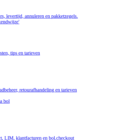
s, levertijd, annuleren en pakketzegels.
zendwijze'
ten, tips en tarieven
aadbeheer, retourafhandeling en tarieven
a bol
ct, LIM, klantfacturen en bol.checkout