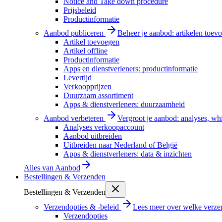
Notice and Take down procedure
Prijsbeleid
Productinformatie
Aanbod publiceren
Beheer je aanbod: artikelen toevo
Artikel toevoegen
Artikel offline
Productinformatie
Apps en dienstverleners: productinformatie
Levertijd
Verkoopprijzen
Duurzaam assortiment
Apps & dienstverleners: duurzaamheid
Aanbod verbeteren
Vergroot je aanbod: analyses, wh
Analyses verkoopaccount
Aanbod uitbreiden
Uitbreiden naar Nederland of België
Apps & dienstverleners: data & inzichten
Alles van
Aanbod
Bestellingen & Verzenden
Bestellingen & Verzenden
Verzendopties & -beleid
Lees meer over welke verzen
Verzendopties