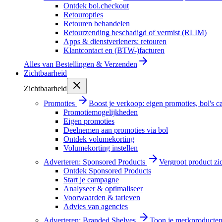
Ontdek bol.checkout
Retouropties
Retouren behandelen
Retourzending beschadigd of vermist (RLIM)
Apps & dienstverleners: retouren
Klantcontact en (BTW-)facturen
Alles van
Bestellingen & Verzenden
Zichtbaarheid
Zichtbaarheid
Promoties
Boost je verkoop: eigen promoties, bol's
Promotiemogelijkheden
Eigen promoties
Deelnemen aan promoties via bol
Ontdek volumekorting
Volumekorting instellen
Adverteren: Sponsored Products
Vergroot product zi
Ontdek Sponsored Products
Start je campagne
Analyseer & optimaliseer
Voorwaarden & tarieven
Advies van agencies
Adverteren: Branded Shelves
Toon je merkproducten 