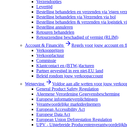
Verzendopties
Levertijd
Bestelling behandelen en verzenden via 'eigen ver
Bestelling behandelen via Verzenden via bol
Bestelling behandelen & verzenden via logistiek vi
Bestelling annuleren
Retouren behandelen
Retourzending beschadigd of vermist (RLIM)
Account & Financiën
Regels voor jouw account en f
Verkoopprijzen
Verkoopfactuur
Commissie
Klantcontact en (BTW-)facturen
Partner gevestigd in een niet-EU land
Beleid rondom jouw verkoopaccount
Wetgeving
Voldoe aan alle wetten voor jouw verkoo
General Product Safety Regulation
Algemene Verordening Gegevensbescherming
Europese informatieverplichtingen
Verantwoordelijke marktdeelnemers
European Accessibility Act
Europese Data Act
European Union Deforestation Regulation
UPV - Uitgebreide Producentenverantwoordelijkh