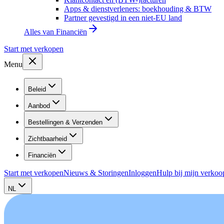
Apps & dienstverleners: boekhouding & BTW
Partner gevestigd in een niet-EU land
Alles van
Financiën
Start met verkopen
Menu
Beleid
Aanbod
Bestellingen & Verzenden
Zichtbaarheid
Financiën
Start met verkopen
Nieuws & Storingen
Inloggen
Hulp bij mijn verkoo
NL