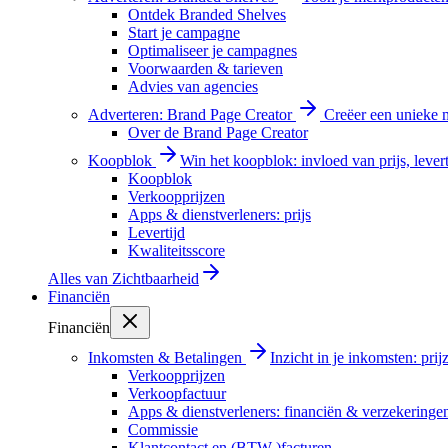
Ontdek Branded Shelves
Start je campagne
Optimaliseer je campagnes
Voorwaarden & tarieven
Advies van agencies
Adverteren: Brand Page Creator
Creëer een unieke m
Over de Brand Page Creator
Koopblok
Win het koopblok: invloed van prijs, levert
Koopblok
Verkoopprijzen
Apps & dienstverleners: prijs
Levertijd
Kwaliteitsscore
Alles van
Zichtbaarheid
Financiën
Financiën
Inkomsten & Betalingen
Inzicht in je inkomsten: pri
Verkoopprijzen
Verkoopfactuur
Apps & dienstverleners: financiën & verzekeringe
Commissie
Klantcontact en (BTW-)facturen