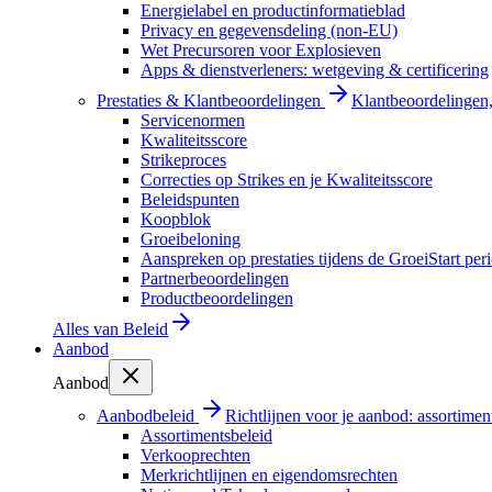
Energielabel en productinformatieblad
Privacy en gegevensdeling (non-EU)
Wet Precursoren voor Explosieven
Apps & dienstverleners: wetgeving & certificering
Prestaties & Klantbeoordelingen
Klantbeoordelingen, 
Servicenormen
Kwaliteitsscore
Strikeproces
Correcties op Strikes en je Kwaliteitsscore
Beleidspunten
Koopblok
Groeibeloning
Aanspreken op prestaties tijdens de GroeiStart per
Partnerbeoordelingen
Productbeoordelingen
Alles van
Beleid
Aanbod
Aanbod
Aanbodbeleid
Richtlijnen voor je aanbod: assortimen
Assortimentsbeleid
Verkooprechten
Merkrichtlijnen en eigendomsrechten