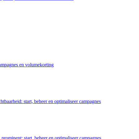
 campagnes en volumekorting
chtbaarheid: start, beheer en optimaliseer campagnes
prominent: start, beheer en optimaliseer campagnes