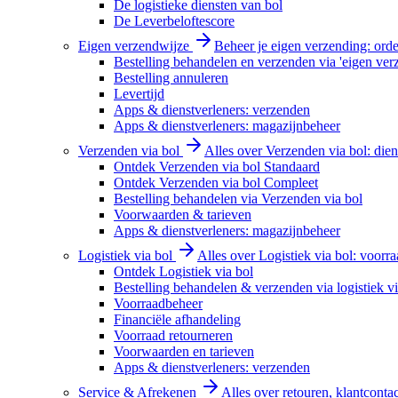
De logistieke diensten van bol
De Leverbeloftescore
Eigen verzendwijze
Beheer je eigen verzending: order
Bestelling behandelen en verzenden via 'eigen ver
Bestelling annuleren
Levertijd
Apps & dienstverleners: verzenden
Apps & dienstverleners: magazijnbeheer
Verzenden via bol
Alles over Verzenden via bol: diens
Ontdek Verzenden via bol Standaard
Ontdek Verzenden via bol Compleet
Bestelling behandelen via Verzenden via bol
Voorwaarden & tarieven
Apps & dienstverleners: magazijnbeheer
Logistiek via bol
Alles over Logistiek via bol: voorr
Ontdek Logistiek via bol
Bestelling behandelen & verzenden via logistiek vi
Voorraadbeheer
Financiële afhandeling
Voorraad retourneren
Voorwaarden en tarieven
Apps & dienstverleners: verzenden
Service & Afrekenen
Alles over retouren, klantconta