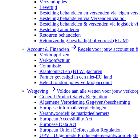
Verzendopties
Levertijd
Bestelling behandelen en verzenden via 'eigen ver
Bestelling behandelen via Verzenden via bol
Bestelling behandelen & verzenden via logistiek vi
Bestelling annuleren
Retouren behandelen
Retourzending beschadigd of vermist (RLIM)
Account & Financiën
Regels voor jouw account en f
Verkoopprijzen
Verkoopfactuur
Commissie
Klantcontact en (BTW-)facturen
Partner gevestigd in een niet-EU land
Beleid rondom jouw verkoopaccount
Wetgeving
Voldoe aan alle wetten voor jouw verkoo
General Product Safety Regulation
Algemene Verordening Gegevensbescherming
Europese informatieverplichtingen
Verantwoordelijke marktdeelnemers
European Accessibility Act
Europese Data Act
European Union Deforestation Regulation
UPV - Uitgebreide Producentenverantwoordelijkh