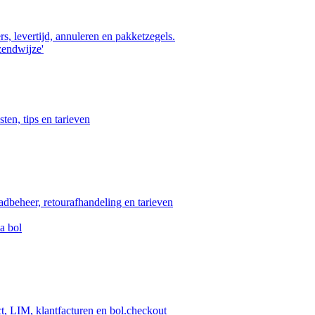
s, levertijd, annuleren en pakketzegels.
zendwijze'
ten, tips en tarieven
aadbeheer, retourafhandeling en tarieven
a bol
ct, LIM, klantfacturen en bol.checkout