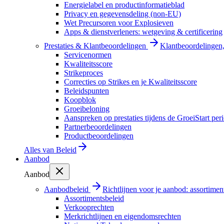
Energielabel en productinformatieblad
Privacy en gegevensdeling (non-EU)
Wet Precursoren voor Explosieven
Apps & dienstverleners: wetgeving & certificering
Prestaties & Klantbeoordelingen
Klantbeoordelingen, 
Servicenormen
Kwaliteitsscore
Strikeproces
Correcties op Strikes en je Kwaliteitsscore
Beleidspunten
Koopblok
Groeibeloning
Aanspreken op prestaties tijdens de GroeiStart per
Partnerbeoordelingen
Productbeoordelingen
Alles van
Beleid
Aanbod
Aanbod
Aanbodbeleid
Richtlijnen voor je aanbod: assortimen
Assortimentsbeleid
Verkooprechten
Merkrichtlijnen en eigendomsrechten