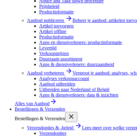
Notice and Take down procedure
Prijsbeleid
Productinformatie
Aanbod publiceren
Beheer je aanbod: artikelen toevo
Artikel toevoegen
Artikel offline
Productinformatie
Apps en dienstverleners: productinformatie
Levertijd
Verkoopprijzen
Duurzaam assortiment
Apps & dienstverleners: duurzaamheid
Aanbod verbeteren
Vergroot je aanbod: analyses, wh
Analyses verkoopaccount
Aanbod uitbreiden
Uitbreiden naar Nederland of België
Apps & dienstverleners: data & inzichten
Alles van
Aanbod
Bestellingen & Verzenden
Bestellingen & Verzenden
Verzendopties & -beleid
Lees meer over welke verzen
Verzendopties