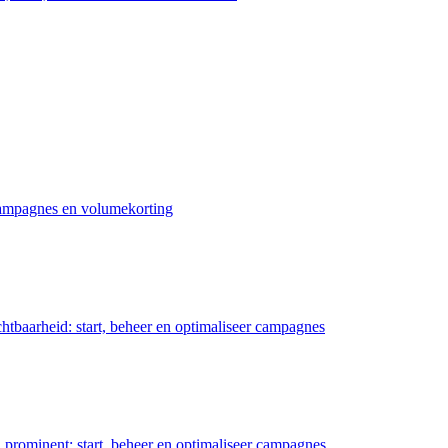
 campagnes en volumekorting
chtbaarheid: start, beheer en optimaliseer campagnes
prominent: start, beheer en optimaliseer campagnes