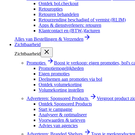
Ontdek bol.checkout
Retouropties
Retouren behandelen
Retourzending beschadigd of vermist (RLIM)
Apps & dienstverleners: retouren
Klantcontact en (BTW-)facturen
Alles van
Bestellingen & Verzenden
Zichtbaarheid
Zichtbaarheid
Promoties
Boost je verkoop: eigen promoties, bol's
Promotiemogelijkheden
Eigen promoties
Deelnemen aan promoties via bol
Ontdek volumekorting
Volumekorting instellen
Adverteren: Sponsored Products
Vergroot product zi
Ontdek Sponsored Products
Start je campagne
Analyseer & optimaliseer
Voorwaarden & tarieven
Advies van agencies
Adverteren: Branded Shelves
Toon je merkproducten 