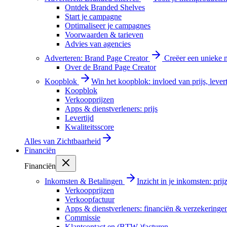
Ontdek Branded Shelves
Start je campagne
Optimaliseer je campagnes
Voorwaarden & tarieven
Advies van agencies
Adverteren: Brand Page Creator
Creëer een unieke m
Over de Brand Page Creator
Koopblok
Win het koopblok: invloed van prijs, levert
Koopblok
Verkoopprijzen
Apps & dienstverleners: prijs
Levertijd
Kwaliteitsscore
Alles van
Zichtbaarheid
Financiën
Financiën
Inkomsten & Betalingen
Inzicht in je inkomsten: pri
Verkoopprijzen
Verkoopfactuur
Apps & dienstverleners: financiën & verzekeringe
Commissie
Klantcontact en (BTW-)facturen