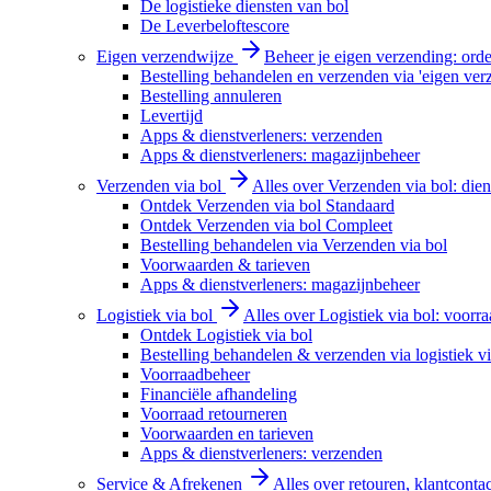
De logistieke diensten van bol
De Leverbeloftescore
Eigen verzendwijze
Beheer je eigen verzending: order
Bestelling behandelen en verzenden via 'eigen ver
Bestelling annuleren
Levertijd
Apps & dienstverleners: verzenden
Apps & dienstverleners: magazijnbeheer
Verzenden via bol
Alles over Verzenden via bol: diens
Ontdek Verzenden via bol Standaard
Ontdek Verzenden via bol Compleet
Bestelling behandelen via Verzenden via bol
Voorwaarden & tarieven
Apps & dienstverleners: magazijnbeheer
Logistiek via bol
Alles over Logistiek via bol: voorr
Ontdek Logistiek via bol
Bestelling behandelen & verzenden via logistiek vi
Voorraadbeheer
Financiële afhandeling
Voorraad retourneren
Voorwaarden en tarieven
Apps & dienstverleners: verzenden
Service & Afrekenen
Alles over retouren, klantconta