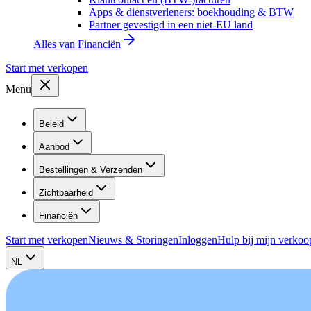
Apps & dienstverleners: boekhouding & BTW
Partner gevestigd in een niet-EU land
Alles van
Financiën
Start met verkopen
Menu
Beleid
Aanbod
Bestellingen & Verzenden
Zichtbaarheid
Financiën
Start met verkopen
Nieuws & Storingen
Inloggen
Hulp bij mijn verkoo
NL