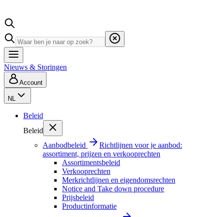
Nieuws & Storingen
Account
NL
Beleid
Beleid
Aanbodbeleid
Richtlijnen voor je aanbod:
assortiment, prijzen en verkooprechten
Assortimentsbeleid
Verkooprechten
Merkrichtlijnen en eigendomsrechten
Notice and Take down procedure
Prijsbeleid
Productinformatie