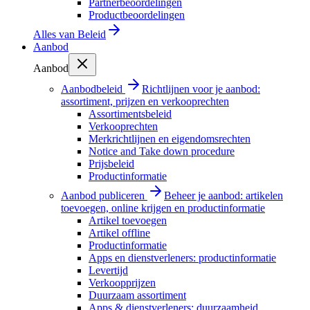
Partnerbeoordelingen
Productbeoordelingen
Alles van
Beleid
Aanbod
Aanbod
Aanbodbeleid
Richtlijnen voor je aanbod:
assortiment, prijzen en verkooprechten
Assortimentsbeleid
Verkooprechten
Merkrichtlijnen en eigendomsrechten
Notice and Take down procedure
Prijsbeleid
Productinformatie
Aanbod publiceren
Beheer je aanbod: artikelen
toevoegen, online krijgen en productinformatie
Artikel toevoegen
Artikel offline
Productinformatie
Apps en dienstverleners: productinformatie
Levertijd
Verkoopprijzen
Duurzaam assortiment
Apps & dienstverleners: duurzaamheid