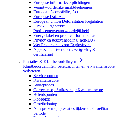
Europese informatieverplichtingen
Verantwoordelijke marktdeelnemers
European Accessibility Act
Europese Data Act
European Union Deforestation Regulation
UPV - Uitgebreide
Producentenverantwoordelijkheid
Energielabel en productinformatieblad
Privacy en gegevensdeling (non-EU)
Wet Precursoren voor Explosieven
Apps & dienstverleners: wetgeving &
certificering
Prestaties & Klantbeoordelingen
Klantbeoordelingen, beleidspunten en je kwaliteitsscore
verbeteren
Servicenormen
Kwaliteitsscore
Strikeproces
Correcties op Strikes en je Kwaliteitsscore
Beleidspunten
Koopblok
Groeibeloning
Aanspreken op prestaties tijdens de GroeiStart
periode