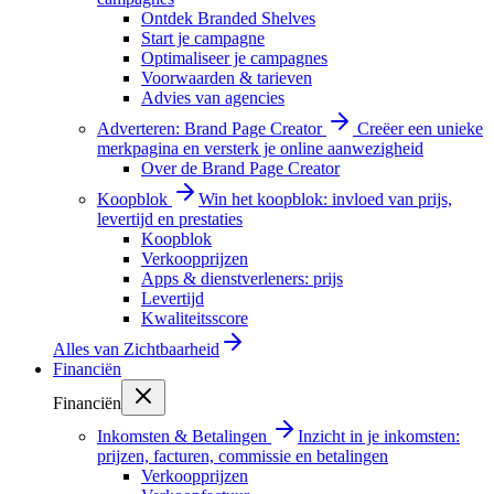
Ontdek Branded Shelves
Start je campagne
Optimaliseer je campagnes
Voorwaarden & tarieven
Advies van agencies
Adverteren: Brand Page Creator
Creëer een unieke
merkpagina en versterk je online aanwezigheid
Over de Brand Page Creator
Koopblok
Win het koopblok: invloed van prijs,
levertijd en prestaties
Koopblok
Verkoopprijzen
Apps & dienstverleners: prijs
Levertijd
Kwaliteitsscore
Alles van
Zichtbaarheid
Financiën
Financiën
Inkomsten & Betalingen
Inzicht in je inkomsten:
prijzen, facturen, commissie en betalingen
Verkoopprijzen