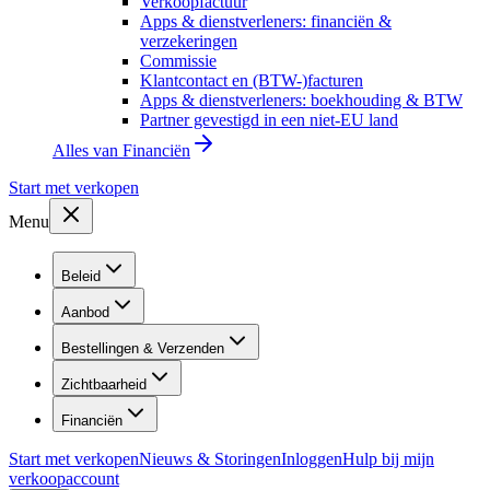
Verkoopfactuur
Apps & dienstverleners: financiën &
verzekeringen
Commissie
Klantcontact en (BTW-)facturen
Apps & dienstverleners: boekhouding & BTW
Partner gevestigd in een niet-EU land
Alles van
Financiën
Start met verkopen
Menu
Beleid
Aanbod
Bestellingen & Verzenden
Zichtbaarheid
Financiën
Start met verkopen
Nieuws & Storingen
Inloggen
Hulp bij mijn
verkoopaccount