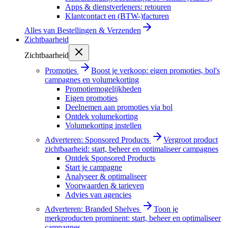
Apps & dienstverleners: retouren
Klantcontact en (BTW-)facturen
Alles van
Bestellingen & Verzenden
Zichtbaarheid
Zichtbaarheid
Promoties
Boost je verkoop: eigen promoties, bol's
campagnes en volumekorting
Promotiemogelijkheden
Eigen promoties
Deelnemen aan promoties via bol
Ontdek volumekorting
Volumekorting instellen
Adverteren: Sponsored Products
Vergroot product
zichtbaarheid: start, beheer en optimaliseer campagnes
Ontdek Sponsored Products
Start je campagne
Analyseer & optimaliseer
Voorwaarden & tarieven
Advies van agencies
Adverteren: Branded Shelves
Toon je
merkproducten prominent: start, beheer en optimaliseer
campagnes