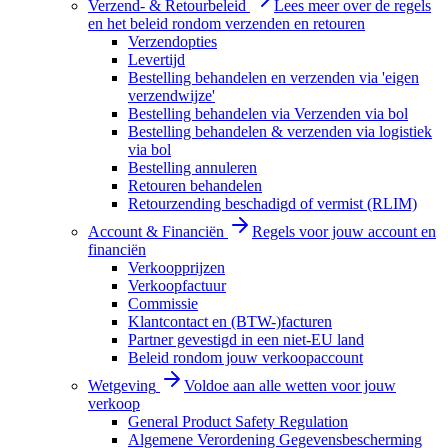
Verzend- & Retourbeleid
Lees meer over de regels
en het beleid rondom verzenden en retouren
Verzendopties
Levertijd
Bestelling behandelen en verzenden via 'eigen
verzendwijze'
Bestelling behandelen via Verzenden via bol
Bestelling behandelen & verzenden via logistiek
via bol
Bestelling annuleren
Retouren behandelen
Retourzending beschadigd of vermist (RLIM)
Account & Financiën
Regels voor jouw account en
financiën
Verkoopprijzen
Verkoopfactuur
Commissie
Klantcontact en (BTW-)facturen
Partner gevestigd in een niet-EU land
Beleid rondom jouw verkoopaccount
Wetgeving
Voldoe aan alle wetten voor jouw
verkoop
General Product Safety Regulation
Algemene Verordening Gegevensbescherming