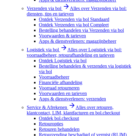
Verzenden via bol
Alles over Verzenden via bol:
diensten, tips en tarieven
Ontdek Verzenden via bol Standaard
Ontdek Verzenden via bol Compleet
Bestelling behandelen via Verzenden via bol
Voorwaarden & tarieven
Apps & dienstverleners: magazijnbeheer
Logistiek via bol
Alles over Logistiek via bol:
voorraadbeheer, retourafhandeling en tarieven
Ontdek Logistiek via bol
Bestelling behandelen & verzenden via logistiek
via bol
Voorraadbeheer
Financiële afhandeling
Voorraad retourneren
Voorwaarden en tarieven
Apps & dienstverleners: verzenden
Service & Afrekenen
Alles over retouren,
klantcontact, LIM, klantfacturen en bol.checkout
Ontdek bol.checkout
Retouropties
Retouren behandelen
Retourzending beschadigd of vermist (RLIM)