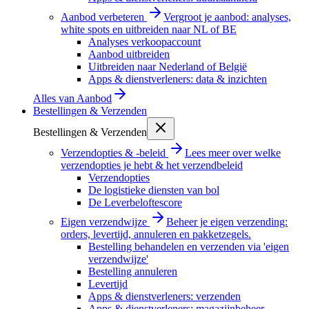
Aanbod verbeteren
Vergroot je aanbod: analyses,
white spots en uitbreiden naar NL of BE
Analyses verkoopaccount
Aanbod uitbreiden
Uitbreiden naar Nederland of België
Apps & dienstverleners: data & inzichten
Alles van
Aanbod
Bestellingen & Verzenden
Bestellingen & Verzenden
Verzendopties & -beleid
Lees meer over welke
verzendopties je hebt & het verzendbeleid
Verzendopties
De logistieke diensten van bol
De Leverbeloftescore
Eigen verzendwijze
Beheer je eigen verzending:
orders, levertijd, annuleren en pakketzegels.
Bestelling behandelen en verzenden via 'eigen
verzendwijze'
Bestelling annuleren
Levertijd
Apps & dienstverleners: verzenden
Apps & dienstverleners: magazijnbeheer