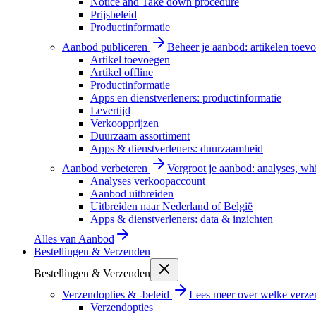
Notice and Take down procedure
Prijsbeleid
Productinformatie
Aanbod publiceren
Beheer je aanbod: artikelen toevo
Artikel toevoegen
Artikel offline
Productinformatie
Apps en dienstverleners: productinformatie
Levertijd
Verkoopprijzen
Duurzaam assortiment
Apps & dienstverleners: duurzaamheid
Aanbod verbeteren
Vergroot je aanbod: analyses, wh
Analyses verkoopaccount
Aanbod uitbreiden
Uitbreiden naar Nederland of België
Apps & dienstverleners: data & inzichten
Alles van
Aanbod
Bestellingen & Verzenden
Bestellingen & Verzenden
Verzendopties & -beleid
Lees meer over welke verzen
Verzendopties