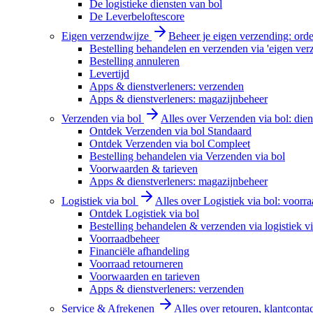
De logistieke diensten van bol
De Leverbeloftescore
Eigen verzendwijze
Beheer je eigen verzending: order
Bestelling behandelen en verzenden via 'eigen ver
Bestelling annuleren
Levertijd
Apps & dienstverleners: verzenden
Apps & dienstverleners: magazijnbeheer
Verzenden via bol
Alles over Verzenden via bol: diens
Ontdek Verzenden via bol Standaard
Ontdek Verzenden via bol Compleet
Bestelling behandelen via Verzenden via bol
Voorwaarden & tarieven
Apps & dienstverleners: magazijnbeheer
Logistiek via bol
Alles over Logistiek via bol: voorr
Ontdek Logistiek via bol
Bestelling behandelen & verzenden via logistiek vi
Voorraadbeheer
Financiële afhandeling
Voorraad retourneren
Voorwaarden en tarieven
Apps & dienstverleners: verzenden
Service & Afrekenen
Alles over retouren, klantconta