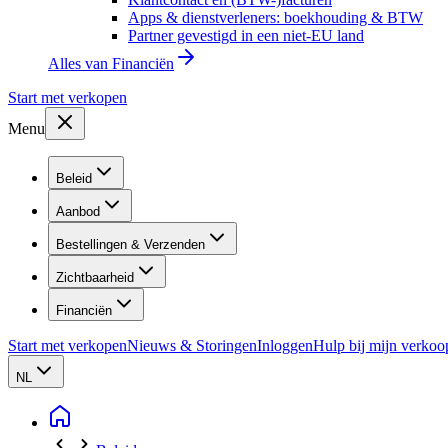
Apps & dienstverleners: boekhouding & BTW
Partner gevestigd in een niet-EU land
Alles van
Financiën
Start met verkopen
Menu
Beleid
Aanbod
Bestellingen & Verzenden
Zichtbaarheid
Financiën
Start met verkopen
Nieuws & Storingen
Inloggen
Hulp bij mijn verkoo
NL