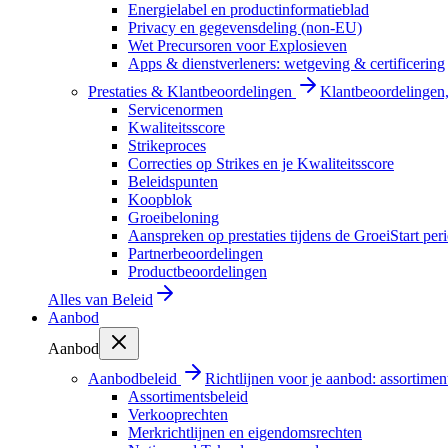
Energielabel en productinformatieblad
Privacy en gegevensdeling (non-EU)
Wet Precursoren voor Explosieven
Apps & dienstverleners: wetgeving & certificering
Prestaties & Klantbeoordelingen
Klantbeoordelingen, 
Servicenormen
Kwaliteitsscore
Strikeproces
Correcties op Strikes en je Kwaliteitsscore
Beleidspunten
Koopblok
Groeibeloning
Aanspreken op prestaties tijdens de GroeiStart per
Partnerbeoordelingen
Productbeoordelingen
Alles van
Beleid
Aanbod
Aanbod
Aanbodbeleid
Richtlijnen voor je aanbod: assortimen
Assortimentsbeleid
Verkooprechten
Merkrichtlijnen en eigendomsrechten