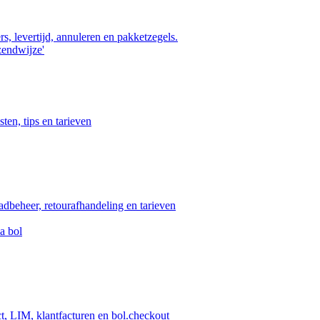
s, levertijd, annuleren en pakketzegels.
zendwijze'
ten, tips en tarieven
aadbeheer, retourafhandeling en tarieven
a bol
ct, LIM, klantfacturen en bol.checkout