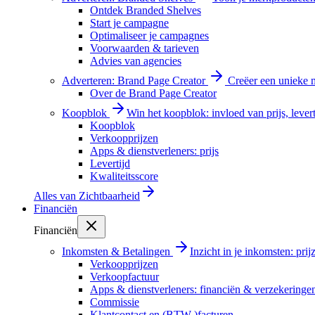
Ontdek Branded Shelves
Start je campagne
Optimaliseer je campagnes
Voorwaarden & tarieven
Advies van agencies
Adverteren: Brand Page Creator
Creëer een unieke m
Over de Brand Page Creator
Koopblok
Win het koopblok: invloed van prijs, levert
Koopblok
Verkoopprijzen
Apps & dienstverleners: prijs
Levertijd
Kwaliteitsscore
Alles van
Zichtbaarheid
Financiën
Financiën
Inkomsten & Betalingen
Inzicht in je inkomsten: pri
Verkoopprijzen
Verkoopfactuur
Apps & dienstverleners: financiën & verzekeringe
Commissie
Klantcontact en (BTW-)facturen