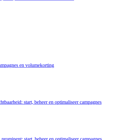
 campagnes en volumekorting
chtbaarheid: start, beheer en optimaliseer campagnes
prominent: start, beheer en optimaliseer campagnes