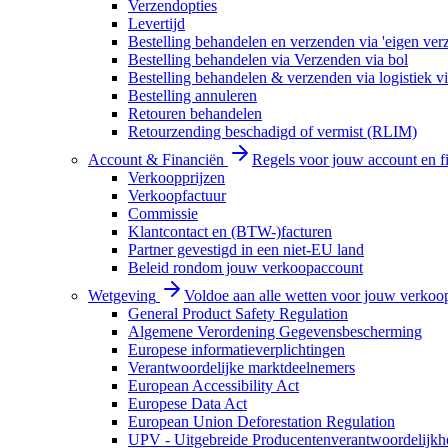
Verzendopties
Levertijd
Bestelling behandelen en verzenden via 'eigen ver
Bestelling behandelen via Verzenden via bol
Bestelling behandelen & verzenden via logistiek vi
Bestelling annuleren
Retouren behandelen
Retourzending beschadigd of vermist (RLIM)
Account & Financiën
Regels voor jouw account en f
Verkoopprijzen
Verkoopfactuur
Commissie
Klantcontact en (BTW-)facturen
Partner gevestigd in een niet-EU land
Beleid rondom jouw verkoopaccount
Wetgeving
Voldoe aan alle wetten voor jouw verkoo
General Product Safety Regulation
Algemene Verordening Gegevensbescherming
Europese informatieverplichtingen
Verantwoordelijke marktdeelnemers
European Accessibility Act
Europese Data Act
European Union Deforestation Regulation
UPV - Uitgebreide Producentenverantwoordelijkh