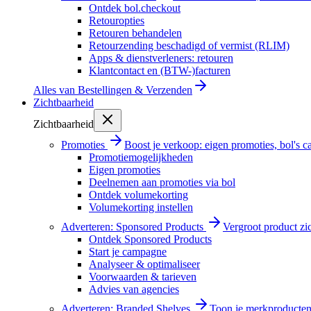
Ontdek bol.checkout
Retouropties
Retouren behandelen
Retourzending beschadigd of vermist (RLIM)
Apps & dienstverleners: retouren
Klantcontact en (BTW-)facturen
Alles van
Bestellingen & Verzenden
Zichtbaarheid
Zichtbaarheid
Promoties
Boost je verkoop: eigen promoties, bol's
Promotiemogelijkheden
Eigen promoties
Deelnemen aan promoties via bol
Ontdek volumekorting
Volumekorting instellen
Adverteren: Sponsored Products
Vergroot product zi
Ontdek Sponsored Products
Start je campagne
Analyseer & optimaliseer
Voorwaarden & tarieven
Advies van agencies
Adverteren: Branded Shelves
Toon je merkproducten 