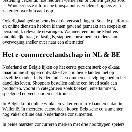
bestelling verzendt, hoe retouren werken en of content gesponsord
is. Wanneer deze informatie transparant is, voelen shoppers zich
zekerder over hun aankoop.
Ook digitaal gedrag beïnvloedt de verwachtingen. Sociale platforms
en online diensten hebben klanten gewend gemaakt aan soepele en
persoonlijk relevante ervaringen. Wanneer een online klantreis
onduidelijk, traag of lastig is, stappen consumenten tijdens hun
overweging sneller over naar een alternatief.
Het e-commercelandschap in NL & BE
Nederland en België lijken op het eerste gezicht sterk op elkaar,
maar online shoppen ontwikkelt zich in beide landen niet op
dezelfde manier. In Nederland is e-commerce stevig ingebed in het
dagelijks leven. Shoppers bestellen online een breed scala aan
producten, vooral in categorieën zoals boeken, entertainment,
speelgoed en veel soorten elektronica.
In België komt online winkelen vaker voor in Vlaanderen dan in
Wallonië. In meerdere categorieën kopen Belgische consumenten
nog vaker offline dan Nederlandse consumenten.
In beide markten concurreren merken met drie hoofdtypen spelers: