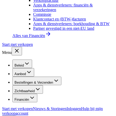
Verkoopfactuur
Apps & dienstverleners: financiën &
verzekeringen
Commissie
Klantcontact en (BTW-)facturen
Apps & dienstverleners: boekhouding & BTW
Partner gevestigd in een niet-EU land
Alles van
Financiën
Start met verkopen
Menu
Beleid
Aanbod
Bestellingen & Verzenden
Zichtbaarheid
Financiën
Start met verkopen
Nieuws & Storingen
Inloggen
Hulp bij mijn
verkoopaccount