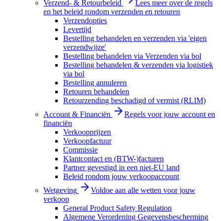
Verzend- & Retourbeleid
Lees meer over de regels
en het beleid rondom verzenden en retouren
Verzendopties
Levertijd
Bestelling behandelen en verzenden via 'eigen
verzendwijze'
Bestelling behandelen via Verzenden via bol
Bestelling behandelen & verzenden via logistiek
via bol
Bestelling annuleren
Retouren behandelen
Retourzending beschadigd of vermist (RLIM)
Account & Financiën
Regels voor jouw account en
financiën
Verkoopprijzen
Verkoopfactuur
Commissie
Klantcontact en (BTW-)facturen
Partner gevestigd in een niet-EU land
Beleid rondom jouw verkoopaccount
Wetgeving
Voldoe aan alle wetten voor jouw
verkoop
General Product Safety Regulation
Algemene Verordening Gegevensbescherming