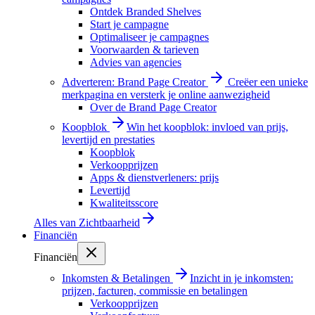
Ontdek Branded Shelves
Start je campagne
Optimaliseer je campagnes
Voorwaarden & tarieven
Advies van agencies
Adverteren: Brand Page Creator
Creëer een unieke
merkpagina en versterk je online aanwezigheid
Over de Brand Page Creator
Koopblok
Win het koopblok: invloed van prijs,
levertijd en prestaties
Koopblok
Verkoopprijzen
Apps & dienstverleners: prijs
Levertijd
Kwaliteitsscore
Alles van
Zichtbaarheid
Financiën
Financiën
Inkomsten & Betalingen
Inzicht in je inkomsten:
prijzen, facturen, commissie en betalingen
Verkoopprijzen