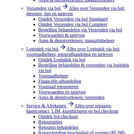
Verzenden via bol
Alles over Verzenden via bol:
diensten, tips en tarieven
Ontdek Verzenden via bol Standaard
Ontdek Verzenden via bol Compleet
Bestelling behandelen via Verzenden via bol
Voorwaarden & tarieven
Apps & dienstverleners: magazijnbeheer
Logistiek via bol
Alles over Logistiek via bol:
voorraadbeheer, retourafhandeling en tarieven
Ontdek Logistiek via bol
Bestelling behandelen & verzenden via logistiek
via bol
Voorraadbeheer
Financiële afhandeling
Voorraad retourneren
Voorwaarden en tarieven
Apps & dienstverleners: verzenden
Service & Afrekenen
Alles over retouren,
klantcontact, LIM, klantfacturen en bol.checkout
Ontdek bol.checkout
Retouropties
Retouren behandelen
Retourzending beschadigd of vermist (RLIM)