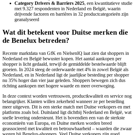
Category Drivers & Barriers 2025
, een kwantitatieve studie
met 9.327 respondenten in Nederland en België, waarin
drijvende factoren en barrières in 32 productcategorieën zijn
geanalyseerd
Wat dit betekent voor Duitse merken die
de Benelux betreden?
Recente marktdata van GfK en NielsenIQ laat zien dat shoppers in
Nederland en België bewuster kopen. Het aantal aankopen per
shopper is licht gedaald, terwijl de gemiddelde bestelwaarde blijft
groeien. In 2024 steeg de orderwaarde met 4% in zowel België als
Nederland, en in Nederland ligt de jaarlijkse besteding per shopper
nu 35% hoger dan vier jaar geleden. Shoppers bewegen zich dus
richting aankopen met hogere waarde en meer overweging.
In deze context worden vertrouwen, productkwaliteit en service nog
belangrijker. Klanten willen zekerheid wanneer ze per bestelling
meer uitgeven. Dit is een sterke match met Duitse verkopers en met
platforms zoals bol. Duitsland ligt dichtbij Nederland en België, wat
snelle levering ondersteunt. Het is bovendien een van de sterkste
economieën van Europa, en Duitse merken worden breed
geassocieerd met kwaliteit en betrouwbaarheid – waarden die zwaar
wegen bij Benelux‑shoppers. Veel Duitse verkopers zijn goed