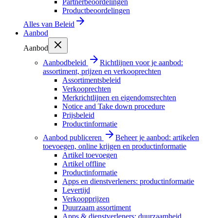
Partnerbeoordelingen
Productbeoordelingen
Alles van
Beleid
Aanbod
Aanbod
Aanbodbeleid
Richtlijnen voor je aanbod:
assortiment, prijzen en verkooprechten
Assortimentsbeleid
Verkooprechten
Merkrichtlijnen en eigendomsrechten
Notice and Take down procedure
Prijsbeleid
Productinformatie
Aanbod publiceren
Beheer je aanbod: artikelen
toevoegen, online krijgen en productinformatie
Artikel toevoegen
Artikel offline
Productinformatie
Apps en dienstverleners: productinformatie
Levertijd
Verkoopprijzen
Duurzaam assortiment
Apps & dienstverleners: duurzaamheid