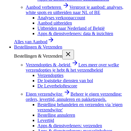
Aanbod verbeteren
Vergroot je aanbod: analyses,
white spots en uitbreiden naar NL of BE
Analyses verkoopaccount
Aanbod uitbreiden
Uitbreiden naar Nederland of België
Apps & dienstverleners: data & inzichten
Alles van
Aanbod
Bestellingen & Verzenden
Bestellingen & Verzenden
Verzendopties & -beleid
Lees meer over welke
verzendopties je hebt & het verzendbeleid
Verzendopties
De logistieke diensten van bol
De Leverbeloftescore
Eigen verzendwijze
Beheer je eigen verzending:
orders, levertijd, annuleren en pakketzegels.
Bestelling behandelen en verzenden via 'eigen
verzendwijze'
Bestelling annuleren
Levertijd
Apps & dienstverleners: verzenden
Apps & dienstverleners: magazijnbeheer