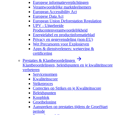
Europese informatieverplichtingen
Verantwoordelijke marktdeelnemers
European Accessibility Act
Europese Data Act
European Union Deforestation Regulation
UPV - Uitgebreide
Producentenverantwoordelijkheid
Energielabel en productinformatieblad
Privacy en gegevensdeling (non-EU)
Wet Precursoren voor Explosieven
Apps & dienstverleners: wetgeving &
certificering
Prestaties & Klantbeoordelingen
Klantbeoordelingen, beleidspunten en je kwaliteitsscore
verbeteren
Servicenormen
Kwaliteitsscore
Strikeproces
Correcties op Strikes en je Kwaliteitsscore
Beleidspunten
Koopblok
Groeibeloning
Aanspreken op prestaties tijdens de GroeiStart
periode