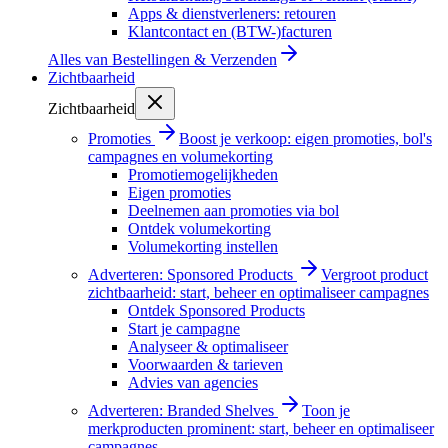
Apps & dienstverleners: retouren
Klantcontact en (BTW-)facturen
Alles van
Bestellingen & Verzenden
Zichtbaarheid
Zichtbaarheid
Promoties
Boost je verkoop: eigen promoties, bol's
campagnes en volumekorting
Promotiemogelijkheden
Eigen promoties
Deelnemen aan promoties via bol
Ontdek volumekorting
Volumekorting instellen
Adverteren: Sponsored Products
Vergroot product
zichtbaarheid: start, beheer en optimaliseer campagnes
Ontdek Sponsored Products
Start je campagne
Analyseer & optimaliseer
Voorwaarden & tarieven
Advies van agencies
Adverteren: Branded Shelves
Toon je
merkproducten prominent: start, beheer en optimaliseer
campagnes