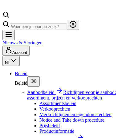
Nieuws & Storingen
Account
NL
Beleid
Beleid
Aanbodbeleid
Richtlijnen voor je aanbod:
assortiment, prijzen en verkooprechten
Assortimentsbeleid
Verkooprechten
Merkrichtlijnen en eigendomsrechten
Notice and Take down procedure
Prijsbeleid
Productinformatie