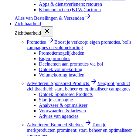
Apps & dienstverleners: retouren
Klantcontact en (BTW-)facturen
Alles van
Bestellingen & Verzenden
Zichtbaarheid
Zichtbaarheid
Promoties
Boost je verkoop: eigen promoties, bol's
campagnes en volumekorting
Promotiemogelijkheden
Eigen promoties
Deelnemen aan promoties via bol
Ontdek volumekorting
Volumekorting instellen
Adverteren: Sponsored Products
Vergroot product
zichtbaarheid: start, beheer en optimaliseer campagnes
Ontdek Sponsored Products
Start je campagne
Analyseer & optimaliseer
Voorwaarden & tarieven
Advies van agencies
Adverteren: Branded Shelves
Toon je
merkproducten prominent: start, beheer en optimaliseer
campagnes