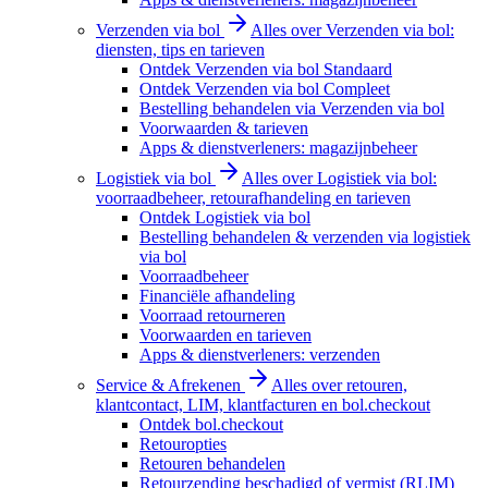
Verzenden via bol
Alles over Verzenden via bol:
diensten, tips en tarieven
Ontdek Verzenden via bol Standaard
Ontdek Verzenden via bol Compleet
Bestelling behandelen via Verzenden via bol
Voorwaarden & tarieven
Apps & dienstverleners: magazijnbeheer
Logistiek via bol
Alles over Logistiek via bol:
voorraadbeheer, retourafhandeling en tarieven
Ontdek Logistiek via bol
Bestelling behandelen & verzenden via logistiek
via bol
Voorraadbeheer
Financiële afhandeling
Voorraad retourneren
Voorwaarden en tarieven
Apps & dienstverleners: verzenden
Service & Afrekenen
Alles over retouren,
klantcontact, LIM, klantfacturen en bol.checkout
Ontdek bol.checkout
Retouropties
Retouren behandelen
Retourzending beschadigd of vermist (RLIM)