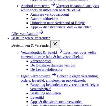
Aanbod verbeteren
Vergroot je aanbod: analyses,
white spots en uitbreiden naar NL of BE
Analyses verkoopaccount
Aanbod uitbreiden
Uitbreiden naar Nederland of België
Apps & dienstverleners: data & inzichten
Alles van
Aanbod
Bestellingen & Verzenden
Bestellingen & Verzenden
Verzendopties & -beleid
Lees meer over welke
verzendopties je hebt & het verzendbeleid
Verzendopties
De logistieke diensten van bol
De Leverbeloftescore
Eigen verzendwijze
Beheer je eigen verzending:
orders, levertijd, annuleren en pakketzegels.
Bestelling behandelen en verzenden via 'eigen
verzendwijze'
Bestelling annuleren
Levertijd
Apps & dienstverleners: verzenden
Apps & dienstverleners: magazijnbeheer