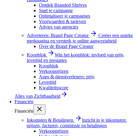
Ontdek Branded Shelves
Start je campagne
Optimaliseer je campagnes
Voorwaarden & tarieven
Advies van agencies
Adverteren: Brand Page Creator
Creëer een unieke
merkpagina en versterk je online aanwezigheid
Over de Brand Page Creator
Koopblok
Win het koopblok: invloed van prijs,
levertijd en prestaties
Koopblok
Verkoopprijzen
Apps & dienstverleners: prijs
Levertijd
Kwaliteitsscore
Alles van
Zichtbaarheid
Financiën
Financiën
Inkomsten & Betalingen
Inzicht in je inkomsten:
prijzen, facturen, commissie en betalingen
Verkoopprijzen