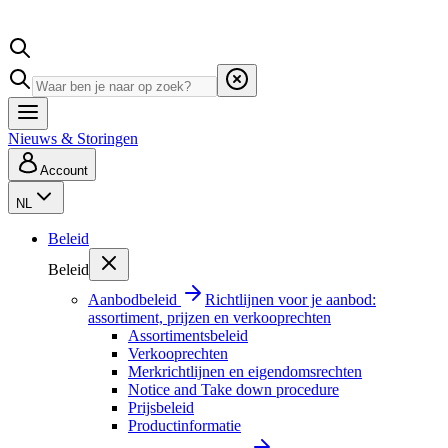
Nieuws & Storingen
Account
NL
Beleid
Beleid
Aanbodbeleid
Richtlijnen voor je aanbod:
assortiment, prijzen en verkooprechten
Assortimentsbeleid
Verkooprechten
Merkrichtlijnen en eigendomsrechten
Notice and Take down procedure
Prijsbeleid
Productinformatie