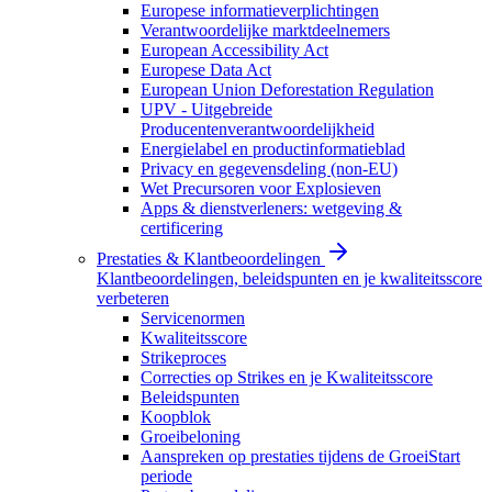
Europese informatieverplichtingen
Verantwoordelijke marktdeelnemers
European Accessibility Act
Europese Data Act
European Union Deforestation Regulation
UPV - Uitgebreide
Producentenverantwoordelijkheid
Energielabel en productinformatieblad
Privacy en gegevensdeling (non-EU)
Wet Precursoren voor Explosieven
Apps & dienstverleners: wetgeving &
certificering
Prestaties & Klantbeoordelingen
Klantbeoordelingen, beleidspunten en je kwaliteitsscore
verbeteren
Servicenormen
Kwaliteitsscore
Strikeproces
Correcties op Strikes en je Kwaliteitsscore
Beleidspunten
Koopblok
Groeibeloning
Aanspreken op prestaties tijdens de GroeiStart
periode