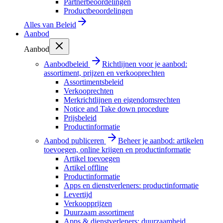
Partnerbeoordelingen
Productbeoordelingen
Alles van
Beleid
Aanbod
Aanbod
Aanbodbeleid
Richtlijnen voor je aanbod:
assortiment, prijzen en verkooprechten
Assortimentsbeleid
Verkooprechten
Merkrichtlijnen en eigendomsrechten
Notice and Take down procedure
Prijsbeleid
Productinformatie
Aanbod publiceren
Beheer je aanbod: artikelen
toevoegen, online krijgen en productinformatie
Artikel toevoegen
Artikel offline
Productinformatie
Apps en dienstverleners: productinformatie
Levertijd
Verkoopprijzen
Duurzaam assortiment
Apps & dienstverleners: duurzaamheid