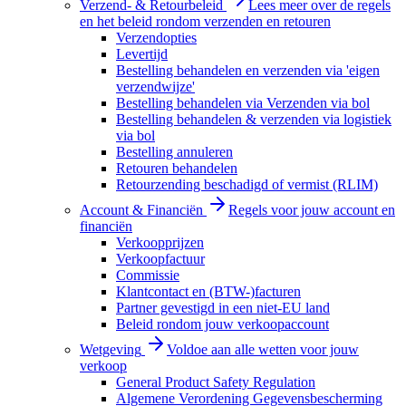
Verzend- & Retourbeleid
Lees meer over de regels
en het beleid rondom verzenden en retouren
Verzendopties
Levertijd
Bestelling behandelen en verzenden via 'eigen
verzendwijze'
Bestelling behandelen via Verzenden via bol
Bestelling behandelen & verzenden via logistiek
via bol
Bestelling annuleren
Retouren behandelen
Retourzending beschadigd of vermist (RLIM)
Account & Financiën
Regels voor jouw account en
financiën
Verkoopprijzen
Verkoopfactuur
Commissie
Klantcontact en (BTW-)facturen
Partner gevestigd in een niet-EU land
Beleid rondom jouw verkoopaccount
Wetgeving
Voldoe aan alle wetten voor jouw
verkoop
General Product Safety Regulation
Algemene Verordening Gegevensbescherming