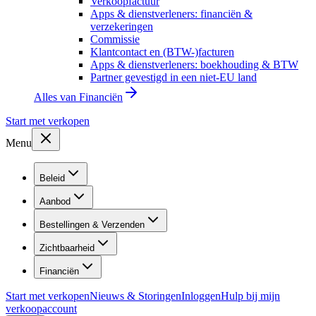
Verkoopfactuur
Apps & dienstverleners: financiën &
verzekeringen
Commissie
Klantcontact en (BTW-)facturen
Apps & dienstverleners: boekhouding & BTW
Partner gevestigd in een niet-EU land
Alles van
Financiën
Start met verkopen
Menu
Beleid
Aanbod
Bestellingen & Verzenden
Zichtbaarheid
Financiën
Start met verkopen
Nieuws & Storingen
Inloggen
Hulp bij mijn
verkoopaccount