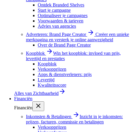
Ontdek Branded Shelves
Start je campagne
Optimaliseer je campagnes
Voorwaarden & tarieven
Advies van agencies
Adverteren: Brand Page Creator
Creëer een unieke
merkpagina en versterk je online aanwezigheid
Over de Brand Page Creator
Koopblok
Win het koopblok: invloed van prijs,
levertijd en prestaties
Koopblok
Verkoopprijzen
Apps & dienstverleners: prijs
Levertijd
Kwaliteitsscore
Alles van
Zichtbaarheid
Financiën
Financiën
Inkomsten & Betalingen
Inzicht in je inkomsten:
prijzen, facturen, commissie en betalingen
Verkoopprijzen