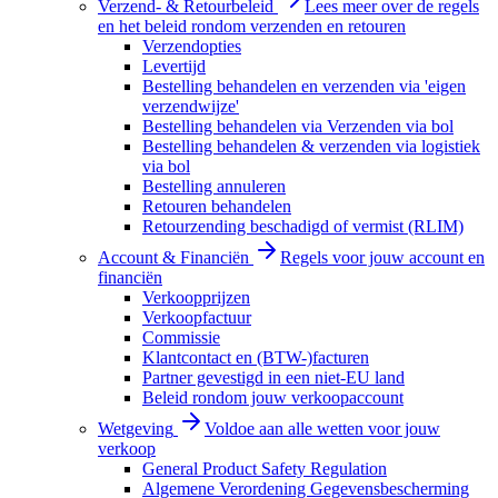
Verzend- & Retourbeleid
Lees meer over de regels
en het beleid rondom verzenden en retouren
Verzendopties
Levertijd
Bestelling behandelen en verzenden via 'eigen
verzendwijze'
Bestelling behandelen via Verzenden via bol
Bestelling behandelen & verzenden via logistiek
via bol
Bestelling annuleren
Retouren behandelen
Retourzending beschadigd of vermist (RLIM)
Account & Financiën
Regels voor jouw account en
financiën
Verkoopprijzen
Verkoopfactuur
Commissie
Klantcontact en (BTW-)facturen
Partner gevestigd in een niet-EU land
Beleid rondom jouw verkoopaccount
Wetgeving
Voldoe aan alle wetten voor jouw
verkoop
General Product Safety Regulation
Algemene Verordening Gegevensbescherming