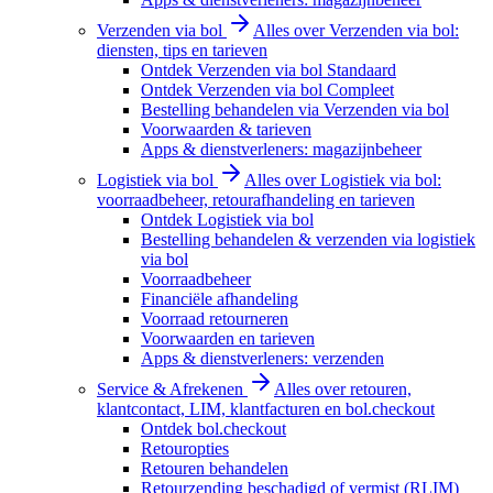
Verzenden via bol
Alles over Verzenden via bol:
diensten, tips en tarieven
Ontdek Verzenden via bol Standaard
Ontdek Verzenden via bol Compleet
Bestelling behandelen via Verzenden via bol
Voorwaarden & tarieven
Apps & dienstverleners: magazijnbeheer
Logistiek via bol
Alles over Logistiek via bol:
voorraadbeheer, retourafhandeling en tarieven
Ontdek Logistiek via bol
Bestelling behandelen & verzenden via logistiek
via bol
Voorraadbeheer
Financiële afhandeling
Voorraad retourneren
Voorwaarden en tarieven
Apps & dienstverleners: verzenden
Service & Afrekenen
Alles over retouren,
klantcontact, LIM, klantfacturen en bol.checkout
Ontdek bol.checkout
Retouropties
Retouren behandelen
Retourzending beschadigd of vermist (RLIM)