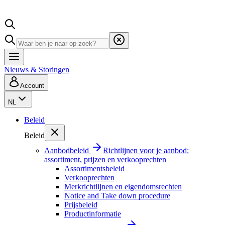
Nieuws & Storingen
Account
NL
Beleid
Beleid
Aanbodbeleid
Richtlijnen voor je aanbod:
assortiment, prijzen en verkooprechten
Assortimentsbeleid
Verkooprechten
Merkrichtlijnen en eigendomsrechten
Notice and Take down procedure
Prijsbeleid
Productinformatie