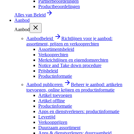
Partnerbeoordelingen
Productbeoordelingen
Alles van
Beleid
Aanbod
Aanbod
Aanbodbeleid
Richtlijnen voor je aanbod:
assortiment, prijzen en verkooprechten
Assortimentsbeleid
Verkooprechten
Merkrichtlijnen en eigendomsrechten
Notice and Take down procedure
Prijsbeleid
Productinformatie
Aanbod publiceren
Beheer je aanbod: artikelen
toevoegen, online krijgen en productinformatie
Artikel toevoegen
Artikel offline
Productinformatie
Apps en dienstverleners: productinformatie
Levertijd
Verkoopprijzen
Duurzaam assortiment
Apps & dienstverleners: duurzaamheid