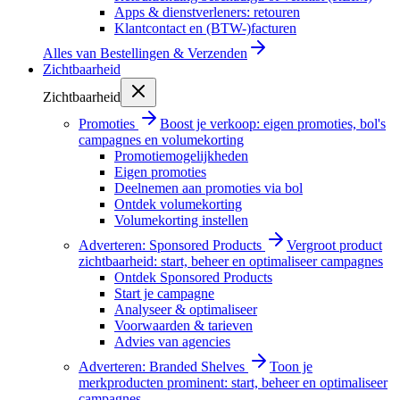
Apps & dienstverleners: retouren
Klantcontact en (BTW-)facturen
Alles van
Bestellingen & Verzenden
Zichtbaarheid
Zichtbaarheid
Promoties
Boost je verkoop: eigen promoties, bol's
campagnes en volumekorting
Promotiemogelijkheden
Eigen promoties
Deelnemen aan promoties via bol
Ontdek volumekorting
Volumekorting instellen
Adverteren: Sponsored Products
Vergroot product
zichtbaarheid: start, beheer en optimaliseer campagnes
Ontdek Sponsored Products
Start je campagne
Analyseer & optimaliseer
Voorwaarden & tarieven
Advies van agencies
Adverteren: Branded Shelves
Toon je
merkproducten prominent: start, beheer en optimaliseer
campagnes