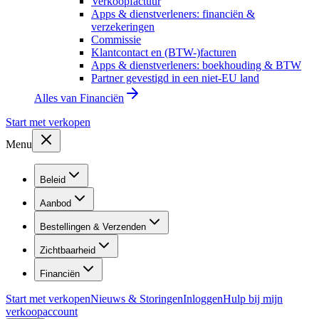
Verkoopfactuur
Apps & dienstverleners: financiën &
verzekeringen
Commissie
Klantcontact en (BTW-)facturen
Apps & dienstverleners: boekhouding & BTW
Partner gevestigd in een niet-EU land
Alles van
Financiën
Start met verkopen
Menu
Beleid
Aanbod
Bestellingen & Verzenden
Zichtbaarheid
Financiën
Start met verkopen
Nieuws & Storingen
Inloggen
Hulp bij mijn
verkoopaccount