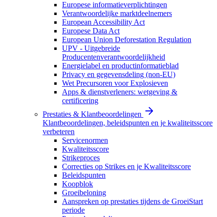
Europese informatieverplichtingen
Verantwoordelijke marktdeelnemers
European Accessibility Act
Europese Data Act
European Union Deforestation Regulation
UPV - Uitgebreide
Producentenverantwoordelijkheid
Energielabel en productinformatieblad
Privacy en gegevensdeling (non-EU)
Wet Precursoren voor Explosieven
Apps & dienstverleners: wetgeving &
certificering
Prestaties & Klantbeoordelingen
Klantbeoordelingen, beleidspunten en je kwaliteitsscore
verbeteren
Servicenormen
Kwaliteitsscore
Strikeproces
Correcties op Strikes en je Kwaliteitsscore
Beleidspunten
Koopblok
Groeibeloning
Aanspreken op prestaties tijdens de GroeiStart
periode