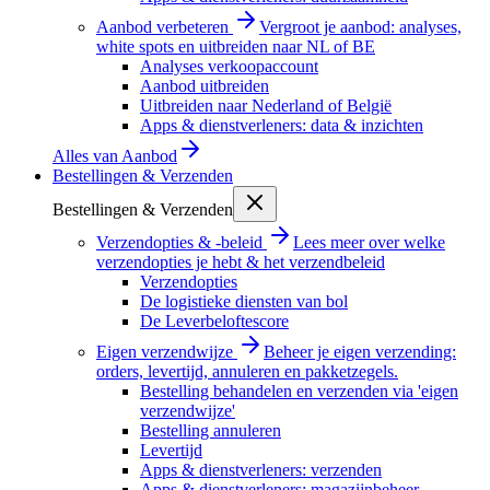
Aanbod verbeteren
Vergroot je aanbod: analyses,
white spots en uitbreiden naar NL of BE
Analyses verkoopaccount
Aanbod uitbreiden
Uitbreiden naar Nederland of België
Apps & dienstverleners: data & inzichten
Alles van
Aanbod
Bestellingen & Verzenden
Bestellingen & Verzenden
Verzendopties & -beleid
Lees meer over welke
verzendopties je hebt & het verzendbeleid
Verzendopties
De logistieke diensten van bol
De Leverbeloftescore
Eigen verzendwijze
Beheer je eigen verzending:
orders, levertijd, annuleren en pakketzegels.
Bestelling behandelen en verzenden via 'eigen
verzendwijze'
Bestelling annuleren
Levertijd
Apps & dienstverleners: verzenden
Apps & dienstverleners: magazijnbeheer