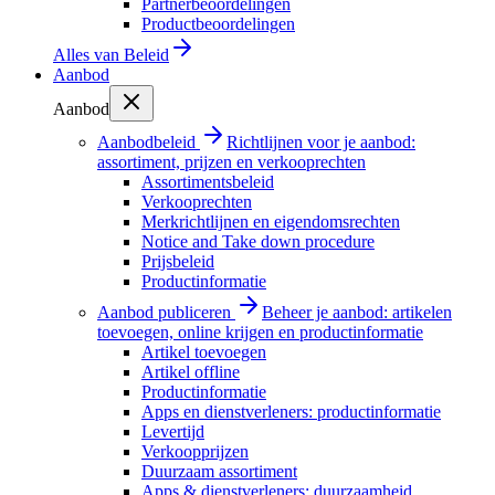
Partnerbeoordelingen
Productbeoordelingen
Alles van
Beleid
Aanbod
Aanbod
Aanbodbeleid
Richtlijnen voor je aanbod:
assortiment, prijzen en verkooprechten
Assortimentsbeleid
Verkooprechten
Merkrichtlijnen en eigendomsrechten
Notice and Take down procedure
Prijsbeleid
Productinformatie
Aanbod publiceren
Beheer je aanbod: artikelen
toevoegen, online krijgen en productinformatie
Artikel toevoegen
Artikel offline
Productinformatie
Apps en dienstverleners: productinformatie
Levertijd
Verkoopprijzen
Duurzaam assortiment
Apps & dienstverleners: duurzaamheid