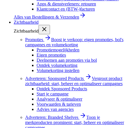
Apps & dienstverleners: retouren
Klantcontact en (BTW-)facturen
Alles van
Bestellingen & Verzenden
Zichtbaarheid
Zichtbaarheid
Promoties
Boost je verkoop: eigen promoties, bol's
campagnes en volumekorting
Promotiemogelijkheden
Eigen promoties
Deelnemen aan promoties via bol
Ontdek volumekorting
Volumekorting instellen
Adverteren: Sponsored Products
Vergroot product
zichtbaarheid: start, beheer en optimaliseer campagnes
Ontdek Sponsored Products
Start je campagne
Analyseer & optimaliseer
Voorwaarden & tarieven
Advies van agencies
Adverteren: Branded Shelves
Toon je
merkproducten prominent: start, beheer en optimaliseer
campagnes