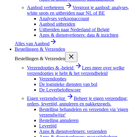
Aanbod verbeteren
Vergroot je aanbod: analyses,
white spots en uitbreiden naar NL of BE
Analyses verkoopaccount
Aanbod uitbreiden
Uitbreiden naar Nederland of België
Apps & dienstverleners: data & inzichten
Alles van
Aanbod
Bestellingen & Verzenden
Bestellingen & Verzenden
Verzendopties & -beleid
Lees meer over welke
verzendopties je hebt & het verzendbeleid
Verzendopties
De logistieke diensten van bol
De Leverbeloftescore
Eigen verzendwijze
Beheer je eigen verzending:
orders, levertijd, annuleren en pakketzegels.
Bestelling behandelen en verzenden via 'eigen
verzendwijze'
Bestelling annuleren
Levertijd
Apps & dienstverleners: verzenden
Apps & dienstverleners: magazijnbeheer