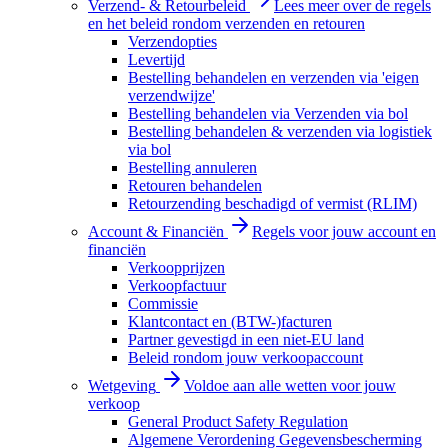
Verzend- & Retourbeleid
Lees meer over de regels
en het beleid rondom verzenden en retouren
Verzendopties
Levertijd
Bestelling behandelen en verzenden via 'eigen
verzendwijze'
Bestelling behandelen via Verzenden via bol
Bestelling behandelen & verzenden via logistiek
via bol
Bestelling annuleren
Retouren behandelen
Retourzending beschadigd of vermist (RLIM)
Account & Financiën
Regels voor jouw account en
financiën
Verkoopprijzen
Verkoopfactuur
Commissie
Klantcontact en (BTW-)facturen
Partner gevestigd in een niet-EU land
Beleid rondom jouw verkoopaccount
Wetgeving
Voldoe aan alle wetten voor jouw
verkoop
General Product Safety Regulation
Algemene Verordening Gegevensbescherming