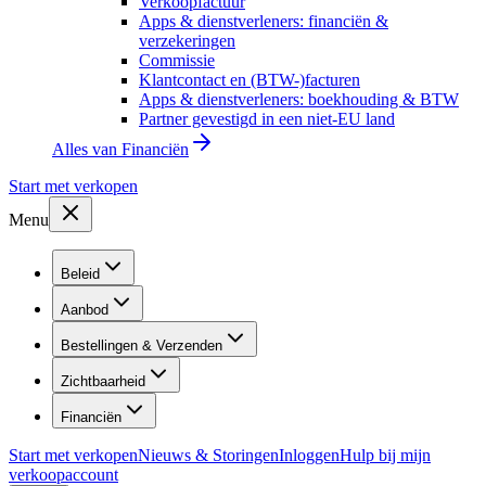
Verkoopfactuur
Apps & dienstverleners: financiën &
verzekeringen
Commissie
Klantcontact en (BTW-)facturen
Apps & dienstverleners: boekhouding & BTW
Partner gevestigd in een niet-EU land
Alles van
Financiën
Start met verkopen
Menu
Beleid
Aanbod
Bestellingen & Verzenden
Zichtbaarheid
Financiën
Start met verkopen
Nieuws & Storingen
Inloggen
Hulp bij mijn
verkoopaccount