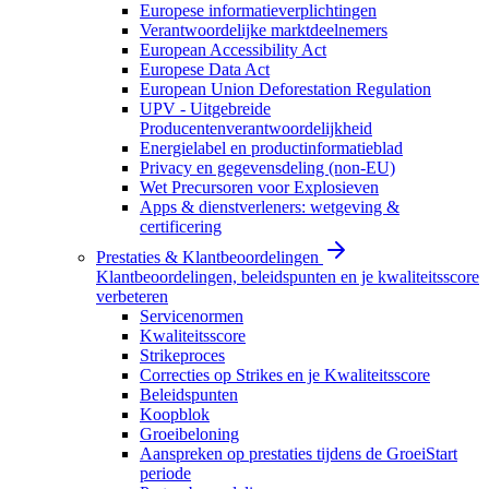
Europese informatieverplichtingen
Verantwoordelijke marktdeelnemers
European Accessibility Act
Europese Data Act
European Union Deforestation Regulation
UPV - Uitgebreide
Producentenverantwoordelijkheid
Energielabel en productinformatieblad
Privacy en gegevensdeling (non-EU)
Wet Precursoren voor Explosieven
Apps & dienstverleners: wetgeving &
certificering
Prestaties & Klantbeoordelingen
Klantbeoordelingen, beleidspunten en je kwaliteitsscore
verbeteren
Servicenormen
Kwaliteitsscore
Strikeproces
Correcties op Strikes en je Kwaliteitsscore
Beleidspunten
Koopblok
Groeibeloning
Aanspreken op prestaties tijdens de GroeiStart
periode