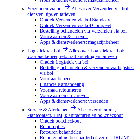
Verzenden via bol
Alles over Verzenden via bol:
diensten, tips en tarieven
Ontdek Verzenden via bol Standaard
Ontdek Verzenden via bol Compleet
Bestelling behandelen via Verzenden via bol
Voorwaarden & tarieven
Apps & dienstverleners: magazijnbeheer
Logistiek via bol
Alles over Logistiek via bol:
voorraadbeheer, retourafhandeling en tarieven
Ontdek Logistiek via bol
Bestelling behandelen & verzenden via logistiek
via bol
Voorraadbeheer
Financiële afhandeling
Voorraad retourneren
Voorwaarden en tarieven
Apps & dienstverleners: verzenden
Service & Afrekenen
Alles over retouren,
klantcontact, LIM, klantfacturen en bol.checkout
Ontdek bol.checkout
Retouropties
Retouren behandelen
Retourzending beschadigd of vermist (RLIM)