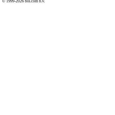
© 1999-
2026
bol.com b.v.