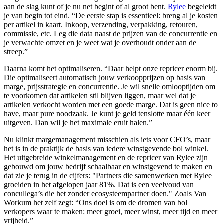
aan de slag kunt of je nu net begint of al groot bent.
Rylee
begeleidt
je van begin tot eind. “De eerste stap is essentieel: breng al je kosten
per artikel in kaart. Inkoop, verzending, verpakking, retouren,
commissie, etc. Leg die data naast de prijzen van de concurrentie en
je verwachte omzet en je weet wat je overhoudt onder aan de
streep.”
Daarna komt het optimaliseren. “Daar helpt onze repricer enorm bij.
Die optimaliseert automatisch jouw verkoopprijzen op basis van
marge, prijsstrategie en concurrentie. Je wil snelle omlooptijden om
te voorkomen dat artikelen stil blijven liggen, maar wel dat je
artikelen verkocht worden met een goede marge. Dat is geen nice to
have, maar pure noodzaak. Je kunt je geld tenslotte maar één keer
uitgeven. Dan wil je het maximale eruit halen.”
Nu klinkt margemanagement misschien als iets voor CFO’s, maar
het is in de praktijk de basis van iedere winstgevende bol winkel.
Het uitgebreide winkelmanagement en de repricer van Rylee zijn
gebouwd om jouw bedrijf schaalbaar en winstgevend te maken en
dat zie je terug in de cijfers: "Partners die samenwerken met Rylee
groeiden in het afgelopen jaar 81%. Dat is een veelvoud van
concullega’s die het zonder ecosysteempartner doen." Zoals Van
Workum het zelf zegt: “Ons doel is om de dromen van bol
verkopers waar te maken: meer groei, meer winst, meer tijd en meer
vrijheid.”