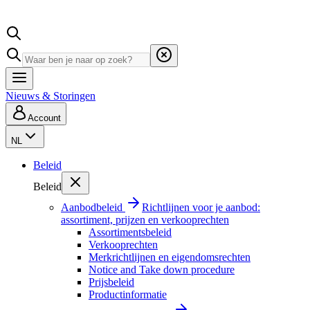
Nieuws & Storingen
Account
NL
Beleid
Beleid
Aanbodbeleid
Richtlijnen voor je aanbod:
assortiment, prijzen en verkooprechten
Assortimentsbeleid
Verkooprechten
Merkrichtlijnen en eigendomsrechten
Notice and Take down procedure
Prijsbeleid
Productinformatie