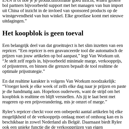
EAN is of hoe je je productinformatie goed inricht, willen grotere
bol partners bijvoorbeeld support met het managen van hun import
uit China of inzicht in de invloed van sponsored products op de
winstgevendheid van hun winkel. Elke groeifase komt met nieuwe
uitdagingen.”
Het koopblok is geen toeval
Een belangrijk deel van dat groeitraject is het slim inzetten van een
repricer. “Een repricer is een geavanceerde tool die automatisch de
prijzen van jouw artikelen op bol aanpast,” legt Van Workum uit.
“Je stelt zelf regels in, bijvoorbeeld minimale marge, verkoopprijs,
of prijssterren, en binnen die grenzen bepaalt de tool realtime de
optimale prijsstrategie.”
En dat realtime karakter is volgens Van Workum noodzakelijk:
“Vroeger keek je elke week of zelfs elke dag naar je prijzen en paste
je die handmatig aan. Hopeloos ouderwets, want de strijd om het
koopblok is realtime en blijft versnellen. Als jij te laat bent met
reageren op een prijsverandering, mis je omzet of marge.”
Rylee’s repricer checkt voor een onbeperkt aantal artikelen bij elke
mogelijkheid of de verkoopprijs omlaag moet of omhoog kan en is
beschikbaar in zowel Nederland als België. Daarnaast biedt Rylee
ook een unieke functie die de verkoopprijzen van eigen