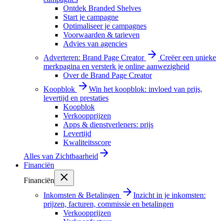
Ontdek Branded Shelves
Start je campagne
Optimaliseer je campagnes
Voorwaarden & tarieven
Advies van agencies
Adverteren: Brand Page Creator
Creëer een unieke
merkpagina en versterk je online aanwezigheid
Over de Brand Page Creator
Koopblok
Win het koopblok: invloed van prijs,
levertijd en prestaties
Koopblok
Verkoopprijzen
Apps & dienstverleners: prijs
Levertijd
Kwaliteitsscore
Alles van
Zichtbaarheid
Financiën
Financiën
Inkomsten & Betalingen
Inzicht in je inkomsten:
prijzen, facturen, commissie en betalingen
Verkoopprijzen