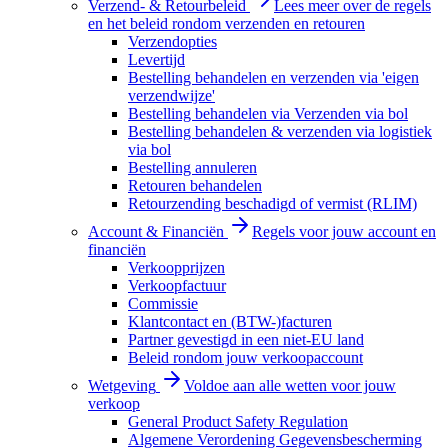
Verzend- & Retourbeleid
Lees meer over de regels
en het beleid rondom verzenden en retouren
Verzendopties
Levertijd
Bestelling behandelen en verzenden via 'eigen
verzendwijze'
Bestelling behandelen via Verzenden via bol
Bestelling behandelen & verzenden via logistiek
via bol
Bestelling annuleren
Retouren behandelen
Retourzending beschadigd of vermist (RLIM)
Account & Financiën
Regels voor jouw account en
financiën
Verkoopprijzen
Verkoopfactuur
Commissie
Klantcontact en (BTW-)facturen
Partner gevestigd in een niet-EU land
Beleid rondom jouw verkoopaccount
Wetgeving
Voldoe aan alle wetten voor jouw
verkoop
General Product Safety Regulation
Algemene Verordening Gegevensbescherming