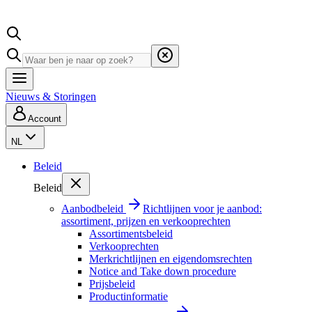
Nieuws & Storingen
Account
NL
Beleid
Beleid
Aanbodbeleid
Richtlijnen voor je aanbod:
assortiment, prijzen en verkooprechten
Assortimentsbeleid
Verkooprechten
Merkrichtlijnen en eigendomsrechten
Notice and Take down procedure
Prijsbeleid
Productinformatie