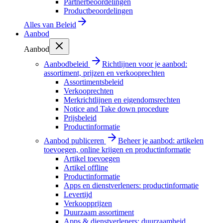
Partnerbeoordelingen
Productbeoordelingen
Alles van
Beleid
Aanbod
Aanbod
Aanbodbeleid
Richtlijnen voor je aanbod:
assortiment, prijzen en verkooprechten
Assortimentsbeleid
Verkooprechten
Merkrichtlijnen en eigendomsrechten
Notice and Take down procedure
Prijsbeleid
Productinformatie
Aanbod publiceren
Beheer je aanbod: artikelen
toevoegen, online krijgen en productinformatie
Artikel toevoegen
Artikel offline
Productinformatie
Apps en dienstverleners: productinformatie
Levertijd
Verkoopprijzen
Duurzaam assortiment
Apps & dienstverleners: duurzaamheid