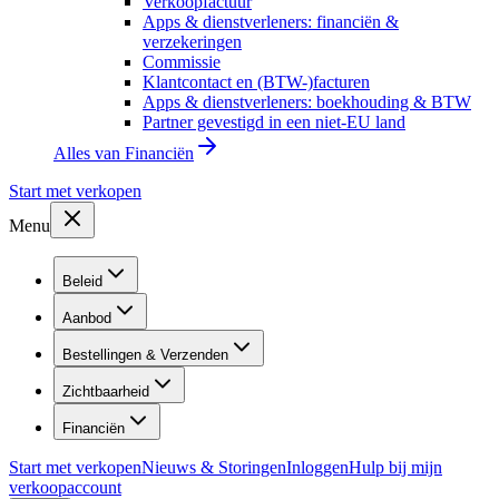
Verkoopfactuur
Apps & dienstverleners: financiën &
verzekeringen
Commissie
Klantcontact en (BTW-)facturen
Apps & dienstverleners: boekhouding & BTW
Partner gevestigd in een niet-EU land
Alles van
Financiën
Start met verkopen
Menu
Beleid
Aanbod
Bestellingen & Verzenden
Zichtbaarheid
Financiën
Start met verkopen
Nieuws & Storingen
Inloggen
Hulp bij mijn
verkoopaccount