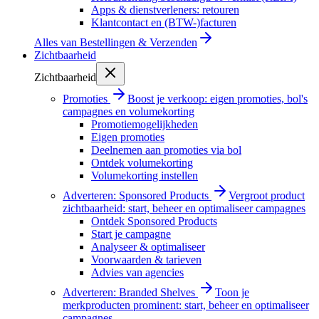
Apps & dienstverleners: retouren
Klantcontact en (BTW-)facturen
Alles van
Bestellingen & Verzenden
Zichtbaarheid
Zichtbaarheid
Promoties
Boost je verkoop: eigen promoties, bol's
campagnes en volumekorting
Promotiemogelijkheden
Eigen promoties
Deelnemen aan promoties via bol
Ontdek volumekorting
Volumekorting instellen
Adverteren: Sponsored Products
Vergroot product
zichtbaarheid: start, beheer en optimaliseer campagnes
Ontdek Sponsored Products
Start je campagne
Analyseer & optimaliseer
Voorwaarden & tarieven
Advies van agencies
Adverteren: Branded Shelves
Toon je
merkproducten prominent: start, beheer en optimaliseer
campagnes