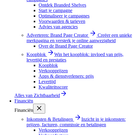
Ontdek Branded Shelves
Start je campagne
Optimaliseer je campagnes
Voorwaarden & tarieven
Advies van agencies
Adverteren: Brand Page Creator
Creëer een unieke
merkpagina en versterk je online aanwezigheid
Over de Brand Page Creator
Koopblok
Win het koopblok: invloed van prijs,
levertijd en prestaties
Koopblok
Verkoopprijzen
Apps & dienstverleners: prijs
Levertijd
Kwaliteitsscore
Alles van
Zichtbaarheid
Financiën
Financiën
Inkomsten & Betalingen
Inzicht in je inkomsten:
prijzen, facturen, commissie en betalingen
Verkoopprijzen