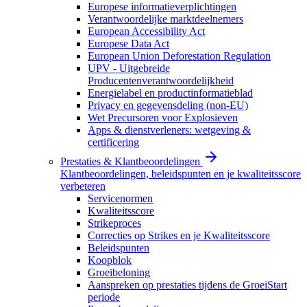
Europese informatieverplichtingen
Verantwoordelijke marktdeelnemers
European Accessibility Act
Europese Data Act
European Union Deforestation Regulation
UPV - Uitgebreide
Producentenverantwoordelijkheid
Energielabel en productinformatieblad
Privacy en gegevensdeling (non-EU)
Wet Precursoren voor Explosieven
Apps & dienstverleners: wetgeving &
certificering
Prestaties & Klantbeoordelingen
Klantbeoordelingen, beleidspunten en je kwaliteitsscore
verbeteren
Servicenormen
Kwaliteitsscore
Strikeproces
Correcties op Strikes en je Kwaliteitsscore
Beleidspunten
Koopblok
Groeibeloning
Aanspreken op prestaties tijdens de GroeiStart
periode