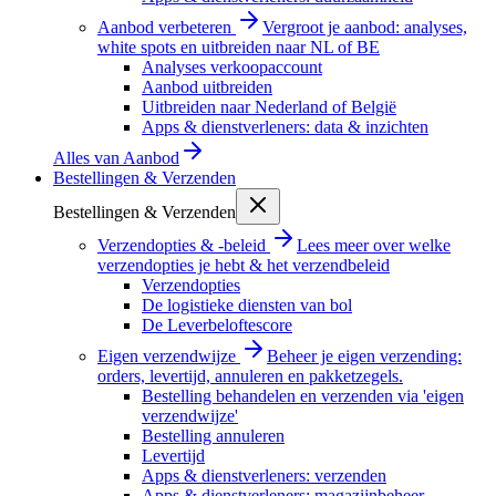
Aanbod verbeteren
Vergroot je aanbod: analyses,
white spots en uitbreiden naar NL of BE
Analyses verkoopaccount
Aanbod uitbreiden
Uitbreiden naar Nederland of België
Apps & dienstverleners: data & inzichten
Alles van
Aanbod
Bestellingen & Verzenden
Bestellingen & Verzenden
Verzendopties & -beleid
Lees meer over welke
verzendopties je hebt & het verzendbeleid
Verzendopties
De logistieke diensten van bol
De Leverbeloftescore
Eigen verzendwijze
Beheer je eigen verzending:
orders, levertijd, annuleren en pakketzegels.
Bestelling behandelen en verzenden via 'eigen
verzendwijze'
Bestelling annuleren
Levertijd
Apps & dienstverleners: verzenden
Apps & dienstverleners: magazijnbeheer