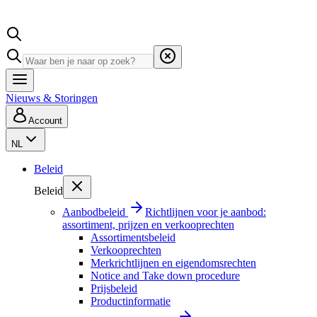
Nieuws & Storingen
Account
NL
Beleid
Beleid
Aanbodbeleid
Richtlijnen voor je aanbod:
assortiment, prijzen en verkooprechten
Assortimentsbeleid
Verkooprechten
Merkrichtlijnen en eigendomsrechten
Notice and Take down procedure
Prijsbeleid
Productinformatie