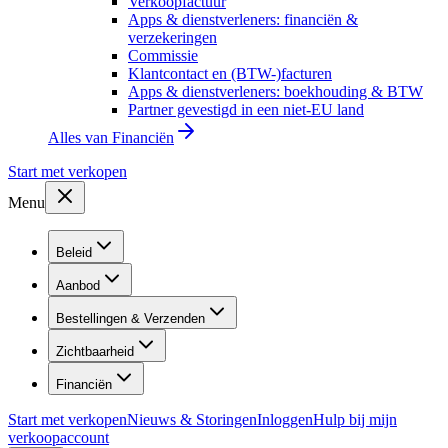
Verkoopfactuur
Apps & dienstverleners: financiën &
verzekeringen
Commissie
Klantcontact en (BTW-)facturen
Apps & dienstverleners: boekhouding & BTW
Partner gevestigd in een niet-EU land
Alles van
Financiën
Start met verkopen
Menu
Beleid
Aanbod
Bestellingen & Verzenden
Zichtbaarheid
Financiën
Start met verkopen
Nieuws & Storingen
Inloggen
Hulp bij mijn
verkoopaccount