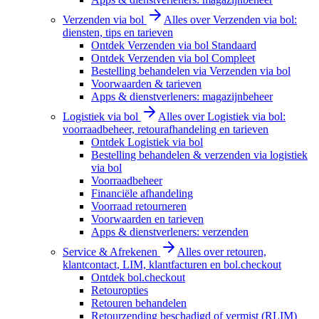
Verzenden via bol
Alles over Verzenden via bol:
diensten, tips en tarieven
Ontdek Verzenden via bol Standaard
Ontdek Verzenden via bol Compleet
Bestelling behandelen via Verzenden via bol
Voorwaarden & tarieven
Apps & dienstverleners: magazijnbeheer
Logistiek via bol
Alles over Logistiek via bol:
voorraadbeheer, retourafhandeling en tarieven
Ontdek Logistiek via bol
Bestelling behandelen & verzenden via logistiek
via bol
Voorraadbeheer
Financiële afhandeling
Voorraad retourneren
Voorwaarden en tarieven
Apps & dienstverleners: verzenden
Service & Afrekenen
Alles over retouren,
klantcontact, LIM, klantfacturen en bol.checkout
Ontdek bol.checkout
Retouropties
Retouren behandelen
Retourzending beschadigd of vermist (RLIM)