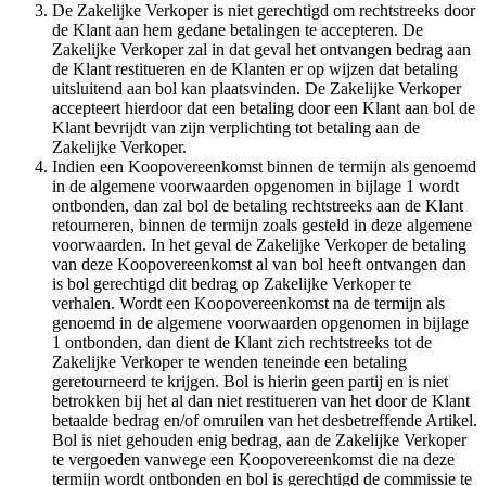
De Zakelijke Verkoper is niet gerechtigd om rechtstreeks door
de Klant aan hem gedane betalingen te accepteren. De
Zakelijke Verkoper zal in dat geval het ontvangen bedrag aan
de Klant restitueren en de Klanten er op wijzen dat betaling
uitsluitend aan bol kan plaatsvinden. De Zakelijke Verkoper
accepteert hierdoor dat een betaling door een Klant aan bol de
Klant bevrijdt van zijn verplichting tot betaling aan de
Zakelijke Verkoper.
Indien een Koopovereenkomst binnen de termijn als genoemd
in de algemene voorwaarden opgenomen in bijlage 1 wordt
ontbonden, dan zal bol de betaling rechtstreeks aan de Klant
retourneren, binnen de termijn zoals gesteld in deze algemene
voorwaarden. In het geval de Zakelijke Verkoper de betaling
van deze Koopovereenkomst al van bol heeft ontvangen dan
is bol gerechtigd dit bedrag op Zakelijke Verkoper te
verhalen. Wordt een Koopovereenkomst na de termijn als
genoemd in de algemene voorwaarden opgenomen in bijlage
1 ontbonden, dan dient de Klant zich rechtstreeks tot de
Zakelijke Verkoper te wenden teneinde een betaling
geretourneerd te krijgen. Bol is hierin geen partij en is niet
betrokken bij het al dan niet restitueren van het door de Klant
betaalde bedrag en/of omruilen van het desbetreffende Artikel.
Bol is niet gehouden enig bedrag, aan de Zakelijke Verkoper
te vergoeden vanwege een Koopovereenkomst die na deze
termijn wordt ontbonden en bol is gerechtigd de commissie te