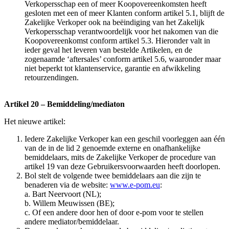
Verkopersschap een of meer Koopovereenkomsten heeft
gesloten met een of meer Klanten conform artikel 5.1, blijft de
Zakelijke Verkoper ook na beëindiging van het Zakelijk
Verkopersschap verantwoordelijk voor het nakomen van die
Koopovereenkomst conform artikel 5.3. Hieronder valt in
ieder geval het leveren van bestelde Artikelen, en de
zogenaamde ‘aftersales’ conform artikel 5.6, waaronder maar
niet beperkt tot klantenservice, garantie en afwikkeling
retourzendingen.
Artikel 20 – Bemiddeling/mediaton
Het nieuwe artikel:
Iedere Zakelijke Verkoper kan een geschil voorleggen aan één
van de in de lid 2 genoemde externe en onafhankelijke
bemiddelaars, mits de Zakelijke Verkoper de procedure van
artikel 19 van deze Gebruikersvoorwaarden heeft doorlopen.
Bol stelt de volgende twee bemiddelaars aan die zijn te
benaderen via de website:
www.e-pom.eu
:
a. Bart Neervoort (NL);
b. Willem Meuwissen (BE);
c. Of een andere door hen of door e-pom voor te stellen
andere mediator/bemiddelaar.