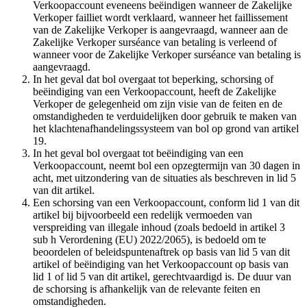
Verkoopaccount eveneens beëindigen wanneer de Zakelijke
Verkoper failliet wordt verklaard, wanneer het faillissement
van de Zakelijke Verkoper is aangevraagd, wanneer aan de
Zakelijke Verkoper surséance van betaling is verleend of
wanneer voor de Zakelijke Verkoper surséance van betaling is
aangevraagd.
In het geval dat bol overgaat tot beperking, schorsing of
beëindiging van een Verkoopaccount, heeft de Zakelijke
Verkoper de gelegenheid om zijn visie van de feiten en de
omstandigheden te verduidelijken door gebruik te maken van
het klachtenafhandelingssysteem van bol op grond van artikel
19.
In het geval bol overgaat tot beëindiging van een
Verkoopaccount, neemt bol een opzegtermijn van 30 dagen in
acht, met uitzondering van de situaties als beschreven in lid 5
van dit artikel.
Een schorsing van een Verkoopaccount, conform lid 1 van dit
artikel bij bijvoorbeeld een redelijk vermoeden van
verspreiding van illegale inhoud (zoals bedoeld in artikel 3
sub h Verordening (EU) 2022/2065), is bedoeld om te
beoordelen of beleidspuntenaftrek op basis van lid 5 van dit
artikel of beëindiging van het Verkoopaccount op basis van
lid 1 of lid 5 van dit artikel, gerechtvaardigd is. De duur van
de schorsing is afhankelijk van de relevante feiten en
omstandigheden.