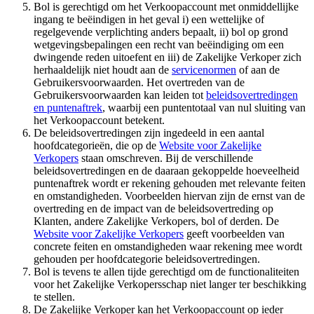
Bol is gerechtigd om het Verkoopaccount met onmiddellijke
ingang te beëindigen in het geval i) een wettelijke of
regelgevende verplichting anders bepaalt, ii) bol op grond
wetgevingsbepalingen een recht van beëindiging om een
dwingende reden uitoefent en iii) de Zakelijke Verkoper zich
herhaaldelijk niet houdt aan de
servicenormen
of aan de
Gebruikersvoorwaarden. Het overtreden van de
Gebruikersvoorwaarden kan leiden tot
beleidsovertredingen
en puntenaftrek
, waarbij een puntentotaal van nul sluiting van
het Verkoopaccount betekent.
De beleidsovertredingen zijn ingedeeld in een aantal
hoofdcategorieën, die op de
Website voor Zakelijke
Verkopers
staan omschreven. Bij de verschillende
beleidsovertredingen en de daaraan gekoppelde hoeveelheid
puntenaftrek wordt er rekening gehouden met relevante feiten
en omstandigheden. Voorbeelden hiervan zijn de ernst van de
overtreding en de impact van de beleidsovertreding op
Klanten, andere Zakelijke Verkopers, bol of derden. De
Website voor Zakelijke Verkopers
geeft voorbeelden van
concrete feiten en omstandigheden waar rekening mee wordt
gehouden per hoofdcategorie beleidsovertredingen.
Bol is tevens te allen tijde gerechtigd om de functionaliteiten
voor het Zakelijke Verkopersschap niet langer ter beschikking
te stellen.
De Zakelijke Verkoper kan het Verkoopaccount op ieder