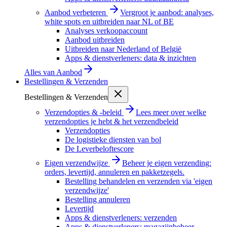
Aanbod verbeteren
Vergroot je aanbod: analyses,
white spots en uitbreiden naar NL of BE
Analyses verkoopaccount
Aanbod uitbreiden
Uitbreiden naar Nederland of België
Apps & dienstverleners: data & inzichten
Alles van
Aanbod
Bestellingen & Verzenden
Bestellingen & Verzenden
Verzendopties & -beleid
Lees meer over welke
verzendopties je hebt & het verzendbeleid
Verzendopties
De logistieke diensten van bol
De Leverbeloftescore
Eigen verzendwijze
Beheer je eigen verzending:
orders, levertijd, annuleren en pakketzegels.
Bestelling behandelen en verzenden via 'eigen
verzendwijze'
Bestelling annuleren
Levertijd
Apps & dienstverleners: verzenden
Apps & dienstverleners: magazijnbeheer