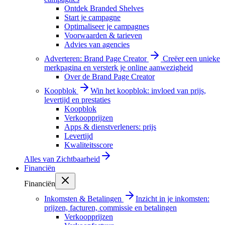
Ontdek Branded Shelves
Start je campagne
Optimaliseer je campagnes
Voorwaarden & tarieven
Advies van agencies
Adverteren: Brand Page Creator
Creëer een unieke
merkpagina en versterk je online aanwezigheid
Over de Brand Page Creator
Koopblok
Win het koopblok: invloed van prijs,
levertijd en prestaties
Koopblok
Verkoopprijzen
Apps & dienstverleners: prijs
Levertijd
Kwaliteitsscore
Alles van
Zichtbaarheid
Financiën
Financiën
Inkomsten & Betalingen
Inzicht in je inkomsten:
prijzen, facturen, commissie en betalingen
Verkoopprijzen