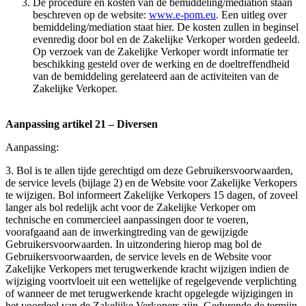
De procedure en kosten van de bemiddeling/mediation staan
beschreven op de website:
www.e-pom.eu
. Een uitleg over
bemiddeling/mediation staat hier. De kosten zullen in beginsel
evenredig door bol en de Zakelijke Verkoper worden gedeeld.
Op verzoek van de Zakelijke Verkoper wordt informatie ter
beschikking gesteld over de werking en de doeltreffendheid
van de bemiddeling gerelateerd aan de activiteiten van de
Zakelijke Verkoper.
Aanpassing artikel 21 – Diversen
Aanpassing:
3. Bol is te allen tijde gerechtigd om deze Gebruikersvoorwaarden,
de service levels (bijlage 2) en de Website voor Zakelijke Verkopers
te wijzigen. Bol informeert Zakelijke Verkopers 15 dagen, of zoveel
langer als bol redelijk acht voor de Zakelijke Verkoper om
technische en commercieel aanpassingen door te voeren,
voorafgaand aan de inwerkingtreding van de gewijzigde
Gebruikersvoorwaarden. In uitzondering hierop mag bol de
Gebruikersvoorwaarden, de service levels en de Website voor
Zakelijke Verkopers met terugwerkende kracht wijzigen indien de
wijziging voortvloeit uit een wettelijke of regelgevende verplichting
of wanneer de met terugwerkende kracht opgelegde wijzigingen in
het voordeel van de Zakelijke Verkopers zijn. Gedurende de termijn