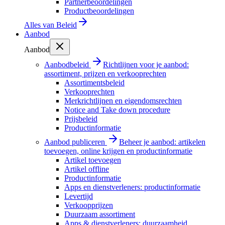
Partnerbeoordelingen
Productbeoordelingen
Alles van
Beleid
Aanbod
Aanbod
Aanbodbeleid
Richtlijnen voor je aanbod:
assortiment, prijzen en verkooprechten
Assortimentsbeleid
Verkooprechten
Merkrichtlijnen en eigendomsrechten
Notice and Take down procedure
Prijsbeleid
Productinformatie
Aanbod publiceren
Beheer je aanbod: artikelen
toevoegen, online krijgen en productinformatie
Artikel toevoegen
Artikel offline
Productinformatie
Apps en dienstverleners: productinformatie
Levertijd
Verkoopprijzen
Duurzaam assortiment
Apps & dienstverleners: duurzaamheid