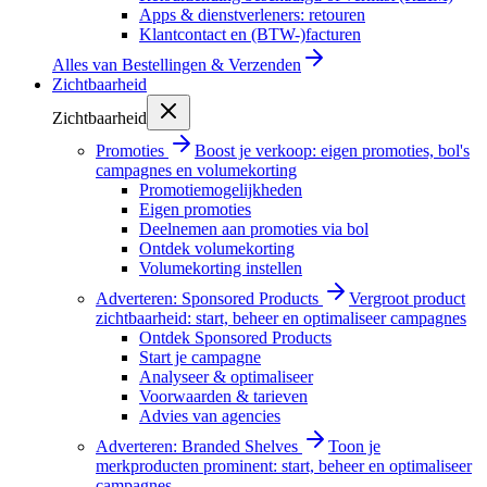
Apps & dienstverleners: retouren
Klantcontact en (BTW-)facturen
Alles van
Bestellingen & Verzenden
Zichtbaarheid
Zichtbaarheid
Promoties
Boost je verkoop: eigen promoties, bol's
campagnes en volumekorting
Promotiemogelijkheden
Eigen promoties
Deelnemen aan promoties via bol
Ontdek volumekorting
Volumekorting instellen
Adverteren: Sponsored Products
Vergroot product
zichtbaarheid: start, beheer en optimaliseer campagnes
Ontdek Sponsored Products
Start je campagne
Analyseer & optimaliseer
Voorwaarden & tarieven
Advies van agencies
Adverteren: Branded Shelves
Toon je
merkproducten prominent: start, beheer en optimaliseer
campagnes