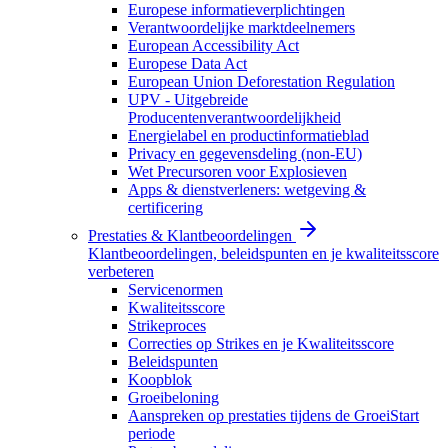
Europese informatieverplichtingen
Verantwoordelijke marktdeelnemers
European Accessibility Act
Europese Data Act
European Union Deforestation Regulation
UPV - Uitgebreide
Producentenverantwoordelijkheid
Energielabel en productinformatieblad
Privacy en gegevensdeling (non-EU)
Wet Precursoren voor Explosieven
Apps & dienstverleners: wetgeving &
certificering
Prestaties & Klantbeoordelingen
Klantbeoordelingen, beleidspunten en je kwaliteitsscore
verbeteren
Servicenormen
Kwaliteitsscore
Strikeproces
Correcties op Strikes en je Kwaliteitsscore
Beleidspunten
Koopblok
Groeibeloning
Aanspreken op prestaties tijdens de GroeiStart
periode