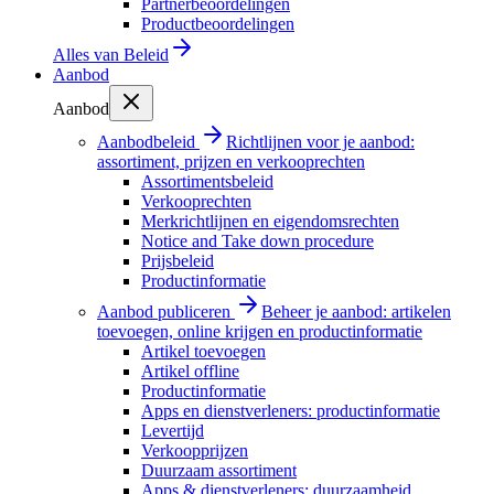
Partnerbeoordelingen
Productbeoordelingen
Alles van
Beleid
Aanbod
Aanbod
Aanbodbeleid
Richtlijnen voor je aanbod:
assortiment, prijzen en verkooprechten
Assortimentsbeleid
Verkooprechten
Merkrichtlijnen en eigendomsrechten
Notice and Take down procedure
Prijsbeleid
Productinformatie
Aanbod publiceren
Beheer je aanbod: artikelen
toevoegen, online krijgen en productinformatie
Artikel toevoegen
Artikel offline
Productinformatie
Apps en dienstverleners: productinformatie
Levertijd
Verkoopprijzen
Duurzaam assortiment
Apps & dienstverleners: duurzaamheid