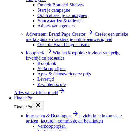
Ontdek Branded Shelves
Start je campagne
Optimaliseer je campagnes
Voorwaarden & tarieven
Advies van agencies
Adverteren: Brand Page Creator
Creëer een unieke
merkpagina en versterk je online aanwezigheid
Over de Brand Page Creator
Koopblok
Win het koopblok: invloed van prijs,
levertijd en prestaties
Koopblok
Verkoopprijzen
Apps & dienstverleners: prijs
Levertijd
Kwaliteitsscore
Alles van
Zichtbaarheid
Financiën
Financiën
Inkomsten & Betalingen
Inzicht in je inkomsten:
prijzen, facturen, commissie en betalingen
Verkoopprijzen