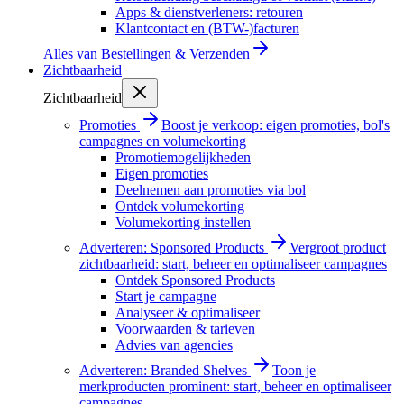
Apps & dienstverleners: retouren
Klantcontact en (BTW-)facturen
Alles van
Bestellingen & Verzenden
Zichtbaarheid
Zichtbaarheid
Promoties
Boost je verkoop: eigen promoties, bol's
campagnes en volumekorting
Promotiemogelijkheden
Eigen promoties
Deelnemen aan promoties via bol
Ontdek volumekorting
Volumekorting instellen
Adverteren: Sponsored Products
Vergroot product
zichtbaarheid: start, beheer en optimaliseer campagnes
Ontdek Sponsored Products
Start je campagne
Analyseer & optimaliseer
Voorwaarden & tarieven
Advies van agencies
Adverteren: Branded Shelves
Toon je
merkproducten prominent: start, beheer en optimaliseer
campagnes