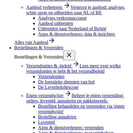
Aanbod verbeteren
Vergroot je aanbod: analyses,
white spots en uitbreiden naar NL of BE
Analyses verkoopaccount
Aanbod uitbreiden
Uitbreiden naar Nederland of België
Apps & dienstverleners: data & inzichten
Alles van
Aanbod
Bestellingen & Verzenden
Bestellingen & Verzenden
Verzendopties & -beleid
Lees meer over welke
verzendopties je hebt & het verzendbeleid
Verzendopties
De logistieke diensten van bol
De Leverbeloftescore
Eigen verzendwijze
Beheer je eigen verzending:
orders, levertijd, annuleren en pakketzegels.
Bestelling behandelen en verzenden via 'eigen
verzendwijze'
Bestelling annuleren
Levertijd
Apps & dienstverleners: verzenden
Apps & dienstverleners: magazijnbeheer