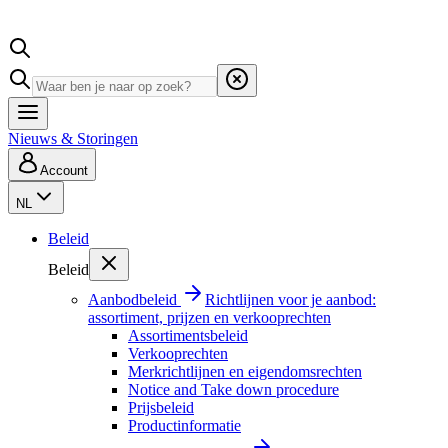
Nieuws & Storingen
Account
NL
Beleid
Beleid
Aanbodbeleid
Richtlijnen voor je aanbod:
assortiment, prijzen en verkooprechten
Assortimentsbeleid
Verkooprechten
Merkrichtlijnen en eigendomsrechten
Notice and Take down procedure
Prijsbeleid
Productinformatie