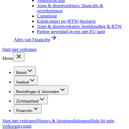
Verkoopfactuur
Apps & dienstverleners: financiën &
verzekeringen
Commissie
Klantcontact en (BTW-)facturen
Apps & dienstverleners: boekhouding & BTW
Partner gevestigd in een niet-EU land
Alles van
Financiën
Start met verkopen
Menu
Beleid
Aanbod
Bestellingen & Verzenden
Zichtbaarheid
Financiën
Start met verkopen
Nieuws & Storingen
Inloggen
Hulp bij mijn
verkoopaccount