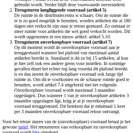
gebruikt wordt. Verder blijft deze voorwaarde onveranderd.
Terugsturen langliggende voorraad (artikel 5)
De ruimte in de distributiecentra is schaars. Om de ruimte die
er is zo goed mogelijk te benutten, worden artikelen die al 180
dagen niet verkocht zijn naar je retour gestuurd. Zo ontstaat er
meer ruimte voor artikelen die wel goed verkocht worden. Dit
wordt opgenomen in een nieuw artikel: artikel 5.10.
Terugsturen onverkoopbare voorraad (artikel 7)
Op dit moment wordt de onverkoopbare voorraad aan je
teruggestuurd wanneer het plafond van maximaal aantal
artikelen bereikt is. Standaard is dit zo bij 15 artikelen, al kun
je hier zelf ook een andere grens voor instellen. In sommige
gevallen duurt het echter erg lang voordat dit plafond bereikt
is en dan neemt de onverkoopbare voorraad ook lange tijd
ruimte in. Om dit te voorkomen en de schaarse ruimte goed te
benutten, wordt artikel 7.4 uitgebreid met het volgende.
Onverkoopbare voorraad wordt maximaal 3 maanden
opgeslagen. Dus wanneer 1 van je onverkoopbare artikelen 3
maanden opgeslagen ligt, krijg je al je onverkoopbare
voorraad teruggestuurd. Dit betekent dat je minimaal 1 keer
per 3 maanden onverkoopbare voorraad retour ontvangt.
Voor het retour sturen van de (onverkoopbare) voorraad betaal je het
gewone
tarief
. Het retourneren van verkoopbare en onverkoopbare
voorraad wordt
hier
uitgelegd.