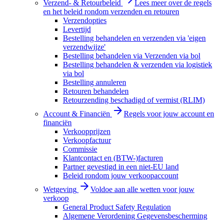
Verzend- & Retourbeleid
Lees meer over de regels
en het beleid rondom verzenden en retouren
Verzendopties
Levertijd
Bestelling behandelen en verzenden via 'eigen
verzendwijze'
Bestelling behandelen via Verzenden via bol
Bestelling behandelen & verzenden via logistiek
via bol
Bestelling annuleren
Retouren behandelen
Retourzending beschadigd of vermist (RLIM)
Account & Financiën
Regels voor jouw account en
financiën
Verkoopprijzen
Verkoopfactuur
Commissie
Klantcontact en (BTW-)facturen
Partner gevestigd in een niet-EU land
Beleid rondom jouw verkoopaccount
Wetgeving
Voldoe aan alle wetten voor jouw
verkoop
General Product Safety Regulation
Algemene Verordening Gegevensbescherming