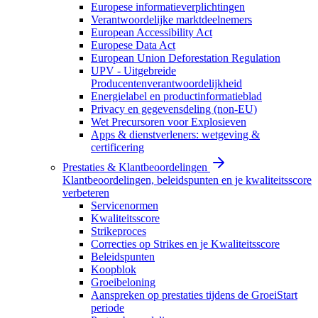
Europese informatieverplichtingen
Verantwoordelijke marktdeelnemers
European Accessibility Act
Europese Data Act
European Union Deforestation Regulation
UPV - Uitgebreide
Producentenverantwoordelijkheid
Energielabel en productinformatieblad
Privacy en gegevensdeling (non-EU)
Wet Precursoren voor Explosieven
Apps & dienstverleners: wetgeving &
certificering
Prestaties & Klantbeoordelingen
Klantbeoordelingen, beleidspunten en je kwaliteitsscore
verbeteren
Servicenormen
Kwaliteitsscore
Strikeproces
Correcties op Strikes en je Kwaliteitsscore
Beleidspunten
Koopblok
Groeibeloning
Aanspreken op prestaties tijdens de GroeiStart
periode