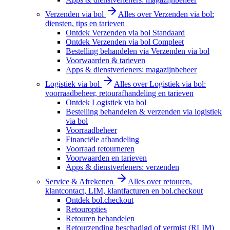
Verzenden via bol
Alles over Verzenden via bol:
diensten, tips en tarieven
Ontdek Verzenden via bol Standaard
Ontdek Verzenden via bol Compleet
Bestelling behandelen via Verzenden via bol
Voorwaarden & tarieven
Apps & dienstverleners: magazijnbeheer
Logistiek via bol
Alles over Logistiek via bol:
voorraadbeheer, retourafhandeling en tarieven
Ontdek Logistiek via bol
Bestelling behandelen & verzenden via logistiek
via bol
Voorraadbeheer
Financiële afhandeling
Voorraad retourneren
Voorwaarden en tarieven
Apps & dienstverleners: verzenden
Service & Afrekenen
Alles over retouren,
klantcontact, LIM, klantfacturen en bol.checkout
Ontdek bol.checkout
Retouropties
Retouren behandelen
Retourzending beschadigd of vermist (RLIM)