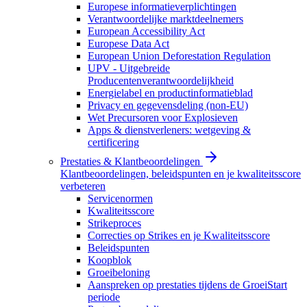
Europese informatieverplichtingen
Verantwoordelijke marktdeelnemers
European Accessibility Act
Europese Data Act
European Union Deforestation Regulation
UPV - Uitgebreide
Producentenverantwoordelijkheid
Energielabel en productinformatieblad
Privacy en gegevensdeling (non-EU)
Wet Precursoren voor Explosieven
Apps & dienstverleners: wetgeving &
certificering
Prestaties & Klantbeoordelingen
Klantbeoordelingen, beleidspunten en je kwaliteitsscore
verbeteren
Servicenormen
Kwaliteitsscore
Strikeproces
Correcties op Strikes en je Kwaliteitsscore
Beleidspunten
Koopblok
Groeibeloning
Aanspreken op prestaties tijdens de GroeiStart
periode