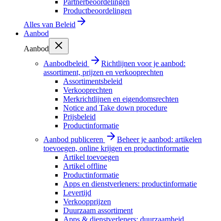
Partnerbeoordelingen
Productbeoordelingen
Alles van
Beleid
Aanbod
Aanbod
Aanbodbeleid
Richtlijnen voor je aanbod:
assortiment, prijzen en verkooprechten
Assortimentsbeleid
Verkooprechten
Merkrichtlijnen en eigendomsrechten
Notice and Take down procedure
Prijsbeleid
Productinformatie
Aanbod publiceren
Beheer je aanbod: artikelen
toevoegen, online krijgen en productinformatie
Artikel toevoegen
Artikel offline
Productinformatie
Apps en dienstverleners: productinformatie
Levertijd
Verkoopprijzen
Duurzaam assortiment
Apps & dienstverleners: duurzaamheid