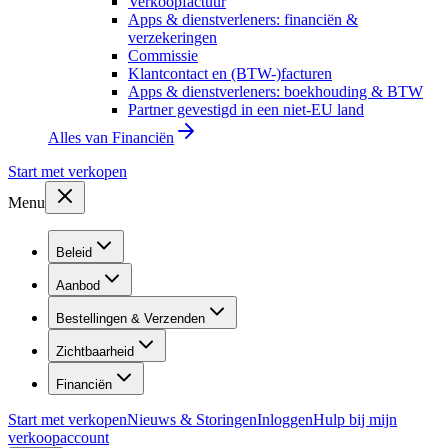
Verkoopfactuur
Apps & dienstverleners: financiën &
verzekeringen
Commissie
Klantcontact en (BTW-)facturen
Apps & dienstverleners: boekhouding & BTW
Partner gevestigd in een niet-EU land
Alles van
Financiën
Start met verkopen
Menu
Beleid
Aanbod
Bestellingen & Verzenden
Zichtbaarheid
Financiën
Start met verkopen
Nieuws & Storingen
Inloggen
Hulp bij mijn
verkoopaccount