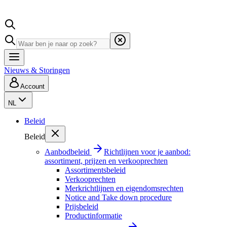
Nieuws & Storingen
Account
NL
Beleid
Beleid
Aanbodbeleid
Richtlijnen voor je aanbod:
assortiment, prijzen en verkooprechten
Assortimentsbeleid
Verkooprechten
Merkrichtlijnen en eigendomsrechten
Notice and Take down procedure
Prijsbeleid
Productinformatie