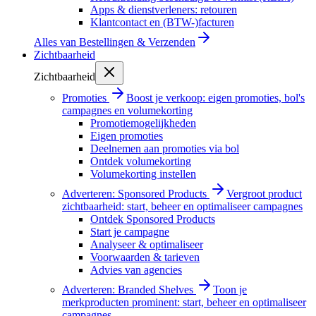
Apps & dienstverleners: retouren
Klantcontact en (BTW-)facturen
Alles van
Bestellingen & Verzenden
Zichtbaarheid
Zichtbaarheid
Promoties
Boost je verkoop: eigen promoties, bol's
campagnes en volumekorting
Promotiemogelijkheden
Eigen promoties
Deelnemen aan promoties via bol
Ontdek volumekorting
Volumekorting instellen
Adverteren: Sponsored Products
Vergroot product
zichtbaarheid: start, beheer en optimaliseer campagnes
Ontdek Sponsored Products
Start je campagne
Analyseer & optimaliseer
Voorwaarden & tarieven
Advies van agencies
Adverteren: Branded Shelves
Toon je
merkproducten prominent: start, beheer en optimaliseer
campagnes