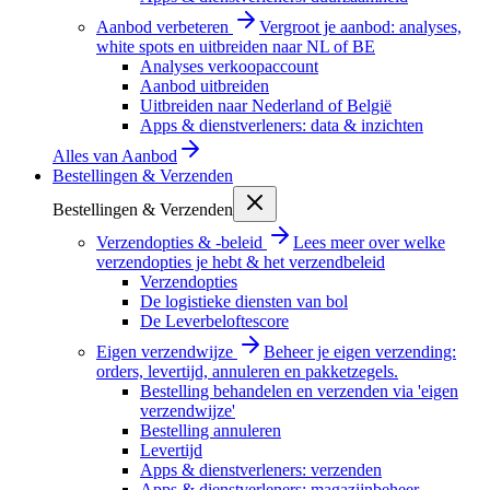
Aanbod verbeteren
Vergroot je aanbod: analyses,
white spots en uitbreiden naar NL of BE
Analyses verkoopaccount
Aanbod uitbreiden
Uitbreiden naar Nederland of België
Apps & dienstverleners: data & inzichten
Alles van
Aanbod
Bestellingen & Verzenden
Bestellingen & Verzenden
Verzendopties & -beleid
Lees meer over welke
verzendopties je hebt & het verzendbeleid
Verzendopties
De logistieke diensten van bol
De Leverbeloftescore
Eigen verzendwijze
Beheer je eigen verzending:
orders, levertijd, annuleren en pakketzegels.
Bestelling behandelen en verzenden via 'eigen
verzendwijze'
Bestelling annuleren
Levertijd
Apps & dienstverleners: verzenden
Apps & dienstverleners: magazijnbeheer