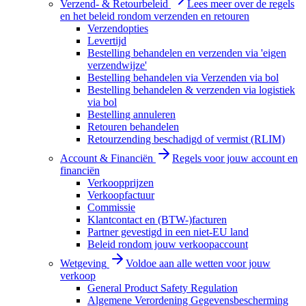
Verzend- & Retourbeleid
Lees meer over de regels
en het beleid rondom verzenden en retouren
Verzendopties
Levertijd
Bestelling behandelen en verzenden via 'eigen
verzendwijze'
Bestelling behandelen via Verzenden via bol
Bestelling behandelen & verzenden via logistiek
via bol
Bestelling annuleren
Retouren behandelen
Retourzending beschadigd of vermist (RLIM)
Account & Financiën
Regels voor jouw account en
financiën
Verkoopprijzen
Verkoopfactuur
Commissie
Klantcontact en (BTW-)facturen
Partner gevestigd in een niet-EU land
Beleid rondom jouw verkoopaccount
Wetgeving
Voldoe aan alle wetten voor jouw
verkoop
General Product Safety Regulation
Algemene Verordening Gegevensbescherming