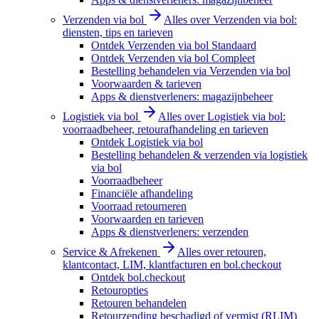
Verzenden via bol
Alles over Verzenden via bol:
diensten, tips en tarieven
Ontdek Verzenden via bol Standaard
Ontdek Verzenden via bol Compleet
Bestelling behandelen via Verzenden via bol
Voorwaarden & tarieven
Apps & dienstverleners: magazijnbeheer
Logistiek via bol
Alles over Logistiek via bol:
voorraadbeheer, retourafhandeling en tarieven
Ontdek Logistiek via bol
Bestelling behandelen & verzenden via logistiek
via bol
Voorraadbeheer
Financiële afhandeling
Voorraad retourneren
Voorwaarden en tarieven
Apps & dienstverleners: verzenden
Service & Afrekenen
Alles over retouren,
klantcontact, LIM, klantfacturen en bol.checkout
Ontdek bol.checkout
Retouropties
Retouren behandelen
Retourzending beschadigd of vermist (RLIM)