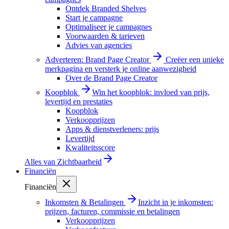
Ontdek Branded Shelves
Start je campagne
Optimaliseer je campagnes
Voorwaarden & tarieven
Advies van agencies
Adverteren: Brand Page Creator
Creëer een unieke
merkpagina en versterk je online aanwezigheid
Over de Brand Page Creator
Koopblok
Win het koopblok: invloed van prijs,
levertijd en prestaties
Koopblok
Verkoopprijzen
Apps & dienstverleners: prijs
Levertijd
Kwaliteitsscore
Alles van
Zichtbaarheid
Financiën
Financiën
Inkomsten & Betalingen
Inzicht in je inkomsten:
prijzen, facturen, commissie en betalingen
Verkoopprijzen