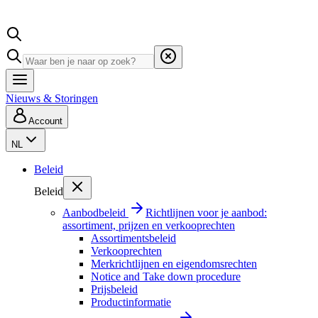
Nieuws & Storingen
Account
NL
Beleid
Beleid
Aanbodbeleid
Richtlijnen voor je aanbod:
assortiment, prijzen en verkooprechten
Assortimentsbeleid
Verkooprechten
Merkrichtlijnen en eigendomsrechten
Notice and Take down procedure
Prijsbeleid
Productinformatie