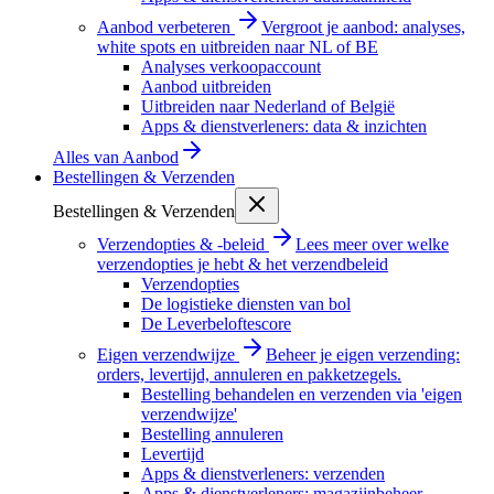
Aanbod verbeteren
Vergroot je aanbod: analyses,
white spots en uitbreiden naar NL of BE
Analyses verkoopaccount
Aanbod uitbreiden
Uitbreiden naar Nederland of België
Apps & dienstverleners: data & inzichten
Alles van
Aanbod
Bestellingen & Verzenden
Bestellingen & Verzenden
Verzendopties & -beleid
Lees meer over welke
verzendopties je hebt & het verzendbeleid
Verzendopties
De logistieke diensten van bol
De Leverbeloftescore
Eigen verzendwijze
Beheer je eigen verzending:
orders, levertijd, annuleren en pakketzegels.
Bestelling behandelen en verzenden via 'eigen
verzendwijze'
Bestelling annuleren
Levertijd
Apps & dienstverleners: verzenden
Apps & dienstverleners: magazijnbeheer