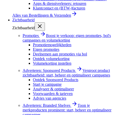
Apps & dienstverleners: retouren
Klantcontact en (BTW-)facturen
Alles van
Bestellingen & Verzenden
Zichtbaarheid
Zichtbaarheid
Promoties
Boost je verkoop: eigen promoties, bol's
campagnes en volumekorting
Promotiemogelijkheden
Eigen promoties
Deelnemen aan promoties via bol
Ontdek volumekorting
Volumekorting instellen
Adverteren: Sponsored Products
Vergroot product
zichtbaarheid: start, beheer en optimaliseer campagnes
Ontdek Sponsored Products
Start je campagne
Analyseer & optimaliseer
Voorwaarden & tarieven
Advies van agencies
Adverteren: Branded Shelves
Toon je
merkproducten prominent: start, beheer en optimaliseer
campagnes