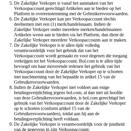
De Zakelijke Verkoper is vanaf het aanmaken van het
Verkoopaccount gerechtigd Artikelen aan te bieden op het
Platform in overeenstemming met de Gebruikersvoorwaarden.
De Zakelijke Verkoper kan per Verkoopaccount slechts
deelnemen met een (1) merk/handelsnaam. Indien de
Zakelijke Verkoper onder meerdere merken/handelsnamen
Artikelen wenst aan te bieden via het Platform, dan dient de
Zakelijke Verkoper meerdere Verkoopaccounts aan te maken.
De Zakelijke Verkoper is te allen tijde volledig
verantwoordelijk voor het gebruik dat van het
Verkoopaccount wordt gemaakt en voor degenen die toegang
verkrijgen tot het Verkoopaccount. Bol.com is te allen tijde
bevoegd om haar moverende redenen het gebruik van het
Verkoopaccount door de Zakelijke Verkoper op te schorten
met inachtneming van het bepaalde in artikel 15 van de
Gebruikersvoorwaarden.
Indien de Zakelijke Verkoper niet voldoet aan enige
betalingsverplichting jegens bol.com, al dan niet uit hoofde
van deze Gebruikersvoorwaarden, is bol.com gerechtigd het
gebruik van het Verkoopaccount door de Zakelijke Verkoper
op te schorten (conform artikel 15 van de
Gebruikersvoorwaarden), totdat aan hij aan de
betalingsverplichting heeft voldaan.
De Zakelijke Verkoper is verantwoordelijk voor de juistheid
van de gegevens in zijn Verkoopaccount.