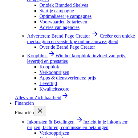
Ontdek Branded Shelves
Start je campagne
Optimaliseer je campagnes
Voorwaarden & tarieven
Advies van agencies
Adverteren: Brand Page Creator
Creëer een unieke
merkpagina en versterk je online aanwezigheid
Over de Brand Page Creator
Koopblok
Win het koopblok: invloed van prijs,
levertijd en prestaties
Koopblok
Verkoopprijzen
Apps & dienstverleners: prijs
Levertijd
Kwaliteitsscore
Alles van
Zichtbaarheid
Financiën
Financiën
Inkomsten & Betalingen
Inzicht in je inkomsten:
prijzen, facturen, commissie en betalingen
Verkoopprijzen