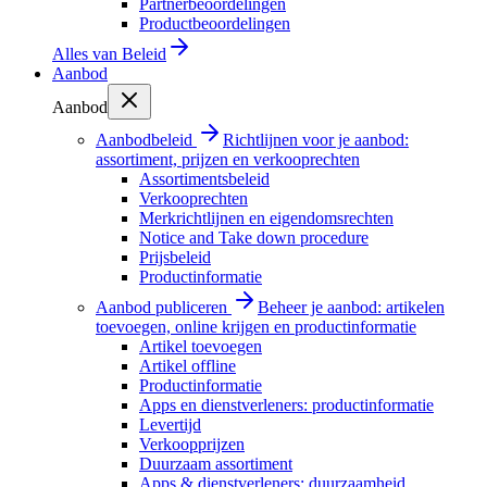
Partnerbeoordelingen
Productbeoordelingen
Alles van
Beleid
Aanbod
Aanbod
Aanbodbeleid
Richtlijnen voor je aanbod:
assortiment, prijzen en verkooprechten
Assortimentsbeleid
Verkooprechten
Merkrichtlijnen en eigendomsrechten
Notice and Take down procedure
Prijsbeleid
Productinformatie
Aanbod publiceren
Beheer je aanbod: artikelen
toevoegen, online krijgen en productinformatie
Artikel toevoegen
Artikel offline
Productinformatie
Apps en dienstverleners: productinformatie
Levertijd
Verkoopprijzen
Duurzaam assortiment
Apps & dienstverleners: duurzaamheid