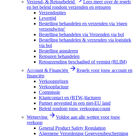
Verzend- & Retourbeleid
Lees meer over de regels
en het beleid rondom verzenden en retouren
Verzendopties
Levertijd
Bestelling behandelen en verzenden via 'eigen
verzendwijze'
Bestelling behandelen via Verzenden via bol
Bestelling behandelen & verzenden via logistiek
via bol
Bestelling annuleren
Retouren behandelen
Retourzending beschadigd of vermist (RLIM)
Account & Financiën
Regels voor jouw account en
financiën
Verkoopprijzen
Verkoopfactuur
Commissie
Klantcontact en (BTW-)facturen
Partner gevestigd in een niet-EU land
Beleid rondom jouw verkoopaccount
Wetgeving
Voldoe aan alle wetten voor jouw
verkoop
General Product Safety Regulation
Algemene Verordening Gegevensbescherming