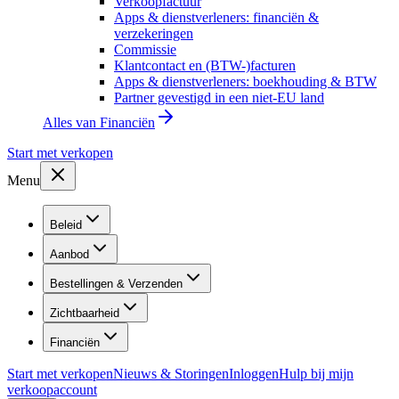
Verkoopfactuur
Apps & dienstverleners: financiën &
verzekeringen
Commissie
Klantcontact en (BTW-)facturen
Apps & dienstverleners: boekhouding & BTW
Partner gevestigd in een niet-EU land
Alles van
Financiën
Start met verkopen
Menu
Beleid
Aanbod
Bestellingen & Verzenden
Zichtbaarheid
Financiën
Start met verkopen
Nieuws & Storingen
Inloggen
Hulp bij mijn
verkoopaccount