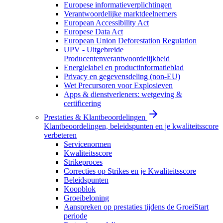
Europese informatieverplichtingen
Verantwoordelijke marktdeelnemers
European Accessibility Act
Europese Data Act
European Union Deforestation Regulation
UPV - Uitgebreide
Producentenverantwoordelijkheid
Energielabel en productinformatieblad
Privacy en gegevensdeling (non-EU)
Wet Precursoren voor Explosieven
Apps & dienstverleners: wetgeving &
certificering
Prestaties & Klantbeoordelingen
Klantbeoordelingen, beleidspunten en je kwaliteitsscore
verbeteren
Servicenormen
Kwaliteitsscore
Strikeproces
Correcties op Strikes en je Kwaliteitsscore
Beleidspunten
Koopblok
Groeibeloning
Aanspreken op prestaties tijdens de GroeiStart
periode