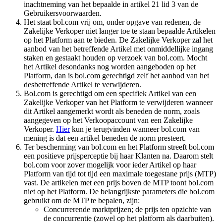
inachtneming van het bepaalde in artikel 21 lid 3 van de
Gebruikersvoorwaarden.
Het staat bol.com vrij om, onder opgave van redenen, de
Zakelijke Verkoper niet langer toe te staan bepaalde Artikelen
op het Platform aan te bieden. De Zakelijke Verkoper zal het
aanbod van het betreffende Artikel met onmiddellijke ingang
staken en gestaakt houden op verzoek van bol.com. Mocht
het Artikel desondanks nog worden aangeboden op het
Platform, dan is bol.com gerechtigd zelf het aanbod van het
desbetreffende Artikel te verwijderen.
Bol.com is gerechtigd om een specifiek Artikel van een
Zakelijke Verkoper van het Platform te verwijderen wanneer
dit Artikel aangemerkt wordt als beneden de norm, zoals
aangegeven op het Verkoopaccount van een Zakelijke
Verkoper.
Hier
kun je terugvinden wanneer bol.com van
mening is dat een artikel beneden de norm presteert.
Ter bescherming van bol.com en het Platform streeft bol.com
een positieve prijsperceptie bij haar Klanten na. Daarom stelt
bol.com voor zover mogelijk voor ieder Artikel op haar
Platform van tijd tot tijd een maximale toegestane prijs (MTP)
vast. De artikelen met een prijs boven de MTP toont bol.com
niet op het Platform. De belangrijkste parameters die bol.com
gebruikt om de MTP te bepalen, zijn:
Concurrerende marktprijzen; de prijs ten opzichte van
de concurrentie (zowel op het platform als daarbuiten).