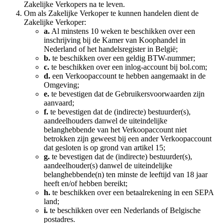
Zakelijke Verkopers na te leven.
Om als Zakelijke Verkoper te kunnen handelen dient de
Zakelijke Verkoper:
a.
Al minstens 10 weken te beschikken over een
inschrijving bij de Kamer van Koophandel in
Nederland of het handelsregister in België;
b.
te beschikken over een geldig BTW-nummer;
c.
te beschikken over een inlog-account bij bol.com;
d.
een Verkoopaccount te hebben aangemaakt in de
Omgeving;
e.
te bevestigen dat de Gebruikersvoorwaarden zijn
aanvaard;
f.
te bevestigen dat de (indirecte) bestuurder(s),
aandeelhouders danwel de uiteindelijke
belanghebbende van het Verkoopaccount niet
betrokken zijn geweest bij een ander Verkoopaccount
dat gesloten is op grond van artikel 15;
g.
te bevestigen dat de (indirecte) bestuurder(s),
aandeelhouder(s) danwel de uiteindelijke
belanghebbende(n) ten minste de leeftijd van 18 jaar
heeft en/of hebben bereikt;
h.
te beschikken over een betaalrekening in een SEPA
land;
i.
te beschikken over een Nederlands of Belgische
postadres.