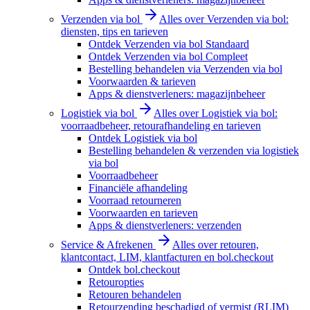
Verzenden via bol
Alles over Verzenden via bol:
diensten, tips en tarieven
Ontdek Verzenden via bol Standaard
Ontdek Verzenden via bol Compleet
Bestelling behandelen via Verzenden via bol
Voorwaarden & tarieven
Apps & dienstverleners: magazijnbeheer
Logistiek via bol
Alles over Logistiek via bol:
voorraadbeheer, retourafhandeling en tarieven
Ontdek Logistiek via bol
Bestelling behandelen & verzenden via logistiek
via bol
Voorraadbeheer
Financiële afhandeling
Voorraad retourneren
Voorwaarden en tarieven
Apps & dienstverleners: verzenden
Service & Afrekenen
Alles over retouren,
klantcontact, LIM, klantfacturen en bol.checkout
Ontdek bol.checkout
Retouropties
Retouren behandelen
Retourzending beschadigd of vermist (RLIM)