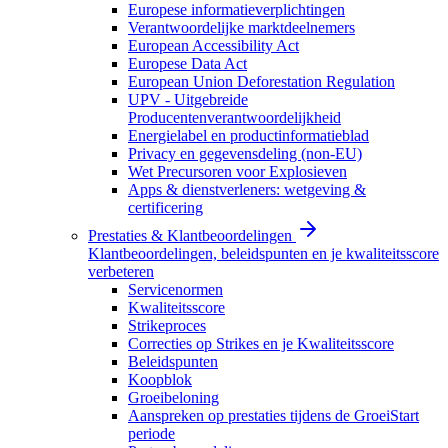
Europese informatieverplichtingen
Verantwoordelijke marktdeelnemers
European Accessibility Act
Europese Data Act
European Union Deforestation Regulation
UPV - Uitgebreide
Producentenverantwoordelijkheid
Energielabel en productinformatieblad
Privacy en gegevensdeling (non-EU)
Wet Precursoren voor Explosieven
Apps & dienstverleners: wetgeving &
certificering
Prestaties & Klantbeoordelingen
Klantbeoordelingen, beleidspunten en je kwaliteitsscore
verbeteren
Servicenormen
Kwaliteitsscore
Strikeproces
Correcties op Strikes en je Kwaliteitsscore
Beleidspunten
Koopblok
Groeibeloning
Aanspreken op prestaties tijdens de GroeiStart
periode