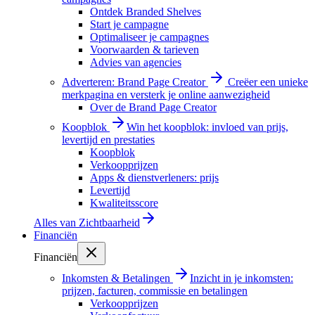
Ontdek Branded Shelves
Start je campagne
Optimaliseer je campagnes
Voorwaarden & tarieven
Advies van agencies
Adverteren: Brand Page Creator
Creëer een unieke
merkpagina en versterk je online aanwezigheid
Over de Brand Page Creator
Koopblok
Win het koopblok: invloed van prijs,
levertijd en prestaties
Koopblok
Verkoopprijzen
Apps & dienstverleners: prijs
Levertijd
Kwaliteitsscore
Alles van
Zichtbaarheid
Financiën
Financiën
Inkomsten & Betalingen
Inzicht in je inkomsten:
prijzen, facturen, commissie en betalingen
Verkoopprijzen