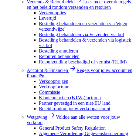
Verzend- & Retourbeleid
Lees meer over de regels
en het beleid rondom verzenden en retouren
Verzendopties
Levertijd
Bestelling behandelen en verzenden via 'eigen
verzendwijze'
Bestelling behandelen via Verzenden via bol
Bestelling behandelen & verzenden via logistiek
via bol
Bestelling annuleren
Retouren behandelen
Retourzending beschadigd of vermist (RLIM)
Account & Financiën
Regels voor jouw account en
financiën
Verkoopprijzen
Verkoopfactuur
Commissie
Klantcontact en (BTW-)facturen
Partner gevestigd in een niet-EU land
Beleid rondom jouw verkoopaccount
Wetgeving
Voldoe aan alle wetten voor jouw
verkoop
General Product Safety Regulation
Algemene Verordening Gegevensbescherming