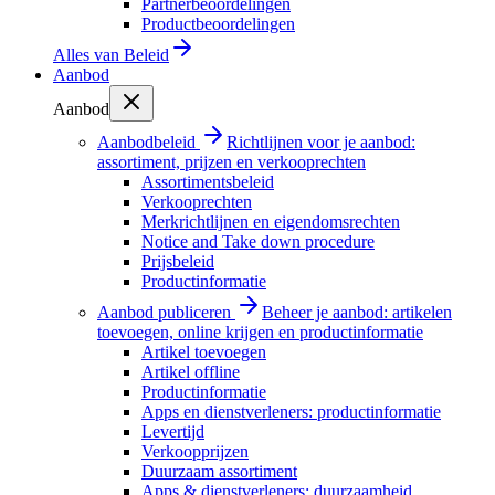
Partnerbeoordelingen
Productbeoordelingen
Alles van
Beleid
Aanbod
Aanbod
Aanbodbeleid
Richtlijnen voor je aanbod:
assortiment, prijzen en verkooprechten
Assortimentsbeleid
Verkooprechten
Merkrichtlijnen en eigendomsrechten
Notice and Take down procedure
Prijsbeleid
Productinformatie
Aanbod publiceren
Beheer je aanbod: artikelen
toevoegen, online krijgen en productinformatie
Artikel toevoegen
Artikel offline
Productinformatie
Apps en dienstverleners: productinformatie
Levertijd
Verkoopprijzen
Duurzaam assortiment
Apps & dienstverleners: duurzaamheid