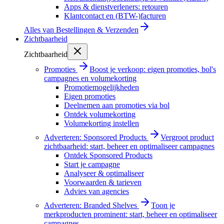
Apps & dienstverleners: retouren
Klantcontact en (BTW-)facturen
Alles van
Bestellingen & Verzenden
Zichtbaarheid
Zichtbaarheid
Promoties
Boost je verkoop: eigen promoties, bol's
campagnes en volumekorting
Promotiemogelijkheden
Eigen promoties
Deelnemen aan promoties via bol
Ontdek volumekorting
Volumekorting instellen
Adverteren: Sponsored Products
Vergroot product
zichtbaarheid: start, beheer en optimaliseer campagnes
Ontdek Sponsored Products
Start je campagne
Analyseer & optimaliseer
Voorwaarden & tarieven
Advies van agencies
Adverteren: Branded Shelves
Toon je
merkproducten prominent: start, beheer en optimaliseer
campagnes