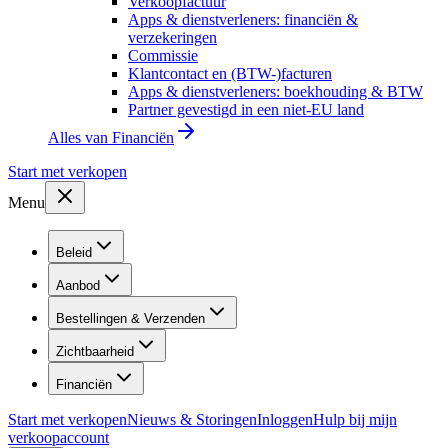
Verkoopfactuur
Apps & dienstverleners: financiën &
verzekeringen
Commissie
Klantcontact en (BTW-)facturen
Apps & dienstverleners: boekhouding & BTW
Partner gevestigd in een niet-EU land
Alles van
Financiën
Start met verkopen
Menu
Beleid
Aanbod
Bestellingen & Verzenden
Zichtbaarheid
Financiën
Start met verkopen
Nieuws & Storingen
Inloggen
Hulp bij mijn
verkoopaccount