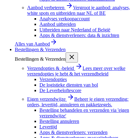
Aanbod verbeteren
Vergroot je aanbod: analyses,
white spots en uitbreiden naar NL of BE
Analyses verkoopaccount
Aanbod uitbreiden
Uitbreiden naar Nederland of België
Apps & dienstverleners: data & inzichten
Alles van
Aanbod
Bestellingen & Verzenden
Bestellingen & Verzenden
Verzendopties & -beleid
Lees meer over welke
verzendopties je hebt & het verzendbeleid
Verzendopties
De logistieke diensten van bol
De Leverbeloftescore
Eigen verzendwijze
Beheer je eigen verzending:
orders, levertijd, annuleren en pakketzegels.
Bestelling behandelen en verzenden via 'eigen
verzendwijze'
Bestelling annuleren
Levertijd
Apps & dienstverleners: verzenden
Apps & dienstverleners: magazijnbeheer