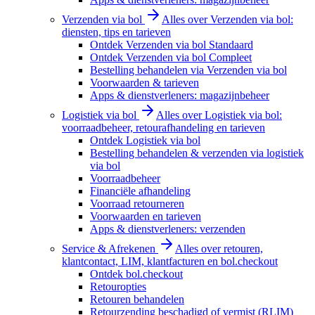
Verzenden via bol
Alles over Verzenden via bol:
diensten, tips en tarieven
Ontdek Verzenden via bol Standaard
Ontdek Verzenden via bol Compleet
Bestelling behandelen via Verzenden via bol
Voorwaarden & tarieven
Apps & dienstverleners: magazijnbeheer
Logistiek via bol
Alles over Logistiek via bol:
voorraadbeheer, retourafhandeling en tarieven
Ontdek Logistiek via bol
Bestelling behandelen & verzenden via logistiek
via bol
Voorraadbeheer
Financiële afhandeling
Voorraad retourneren
Voorwaarden en tarieven
Apps & dienstverleners: verzenden
Service & Afrekenen
Alles over retouren,
klantcontact, LIM, klantfacturen en bol.checkout
Ontdek bol.checkout
Retouropties
Retouren behandelen
Retourzending beschadigd of vermist (RLIM)