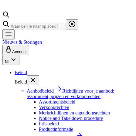
Nieuws & Storingen
Account
NL
Beleid
Beleid
Aanbodbeleid
Richtlijnen voor je aanbod:
assortiment, prijzen en verkooprechten
Assortimentsbeleid
Verkooprechten
Merkrichtlijnen en eigendomsrechten
Notice and Take down procedure
Prijsbeleid
Productinformatie