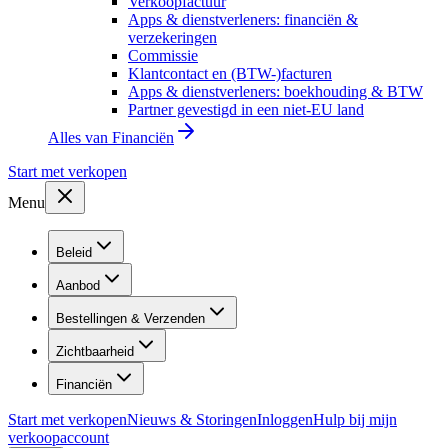
Verkoopfactuur
Apps & dienstverleners: financiën &
verzekeringen
Commissie
Klantcontact en (BTW-)facturen
Apps & dienstverleners: boekhouding & BTW
Partner gevestigd in een niet-EU land
Alles van
Financiën
Start met verkopen
Menu
Beleid
Aanbod
Bestellingen & Verzenden
Zichtbaarheid
Financiën
Start met verkopen
Nieuws & Storingen
Inloggen
Hulp bij mijn
verkoopaccount