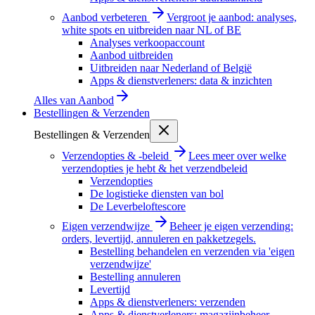
Aanbod verbeteren
Vergroot je aanbod: analyses,
white spots en uitbreiden naar NL of BE
Analyses verkoopaccount
Aanbod uitbreiden
Uitbreiden naar Nederland of België
Apps & dienstverleners: data & inzichten
Alles van
Aanbod
Bestellingen & Verzenden
Bestellingen & Verzenden
Verzendopties & -beleid
Lees meer over welke
verzendopties je hebt & het verzendbeleid
Verzendopties
De logistieke diensten van bol
De Leverbeloftescore
Eigen verzendwijze
Beheer je eigen verzending:
orders, levertijd, annuleren en pakketzegels.
Bestelling behandelen en verzenden via 'eigen
verzendwijze'
Bestelling annuleren
Levertijd
Apps & dienstverleners: verzenden
Apps & dienstverleners: magazijnbeheer