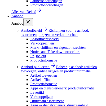
Partnerbeoordelingen
Productbeoordelingen
Alles van
Beleid
Aanbod
Aanbod
Aanbodbeleid
Richtlijnen voor je aanbod:
assortiment, prijzen en verkooprechten
Assortimentsbeleid
Verkooprechten
Merkrichtlijnen en eigendomsrechten
Notice and Take down procedure
Prijsbeleid
Productinformatie
Aanbod publiceren
Beheer je aanbod: artikelen
toevoegen, online krijgen en productinformatie
Artikel toevoegen
Artikel offline
Productinformatie
Apps en dienstverleners: productinformatie
Levertijd
Verkoopprijzen
Duurzaam assortiment
Apps & dienstverleners: duurzaamheid