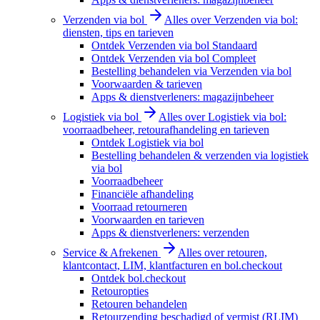
Verzenden via bol
Alles over Verzenden via bol:
diensten, tips en tarieven
Ontdek Verzenden via bol Standaard
Ontdek Verzenden via bol Compleet
Bestelling behandelen via Verzenden via bol
Voorwaarden & tarieven
Apps & dienstverleners: magazijnbeheer
Logistiek via bol
Alles over Logistiek via bol:
voorraadbeheer, retourafhandeling en tarieven
Ontdek Logistiek via bol
Bestelling behandelen & verzenden via logistiek
via bol
Voorraadbeheer
Financiële afhandeling
Voorraad retourneren
Voorwaarden en tarieven
Apps & dienstverleners: verzenden
Service & Afrekenen
Alles over retouren,
klantcontact, LIM, klantfacturen en bol.checkout
Ontdek bol.checkout
Retouropties
Retouren behandelen
Retourzending beschadigd of vermist (RLIM)