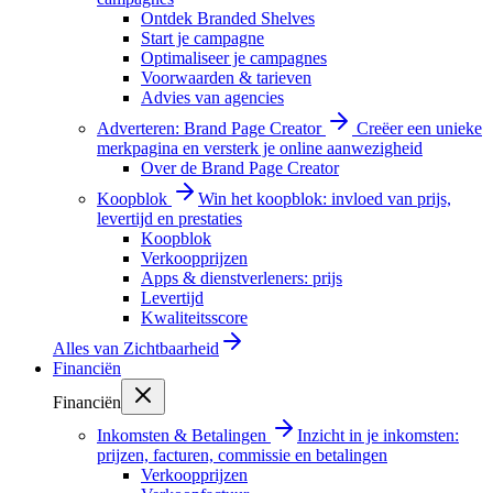
Ontdek Branded Shelves
Start je campagne
Optimaliseer je campagnes
Voorwaarden & tarieven
Advies van agencies
Adverteren: Brand Page Creator
Creëer een unieke
merkpagina en versterk je online aanwezigheid
Over de Brand Page Creator
Koopblok
Win het koopblok: invloed van prijs,
levertijd en prestaties
Koopblok
Verkoopprijzen
Apps & dienstverleners: prijs
Levertijd
Kwaliteitsscore
Alles van
Zichtbaarheid
Financiën
Financiën
Inkomsten & Betalingen
Inzicht in je inkomsten:
prijzen, facturen, commissie en betalingen
Verkoopprijzen