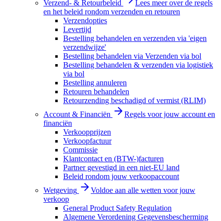
Verzend- & Retourbeleid
Lees meer over de regels
en het beleid rondom verzenden en retouren
Verzendopties
Levertijd
Bestelling behandelen en verzenden via 'eigen
verzendwijze'
Bestelling behandelen via Verzenden via bol
Bestelling behandelen & verzenden via logistiek
via bol
Bestelling annuleren
Retouren behandelen
Retourzending beschadigd of vermist (RLIM)
Account & Financiën
Regels voor jouw account en
financiën
Verkoopprijzen
Verkoopfactuur
Commissie
Klantcontact en (BTW-)facturen
Partner gevestigd in een niet-EU land
Beleid rondom jouw verkoopaccount
Wetgeving
Voldoe aan alle wetten voor jouw
verkoop
General Product Safety Regulation
Algemene Verordening Gegevensbescherming