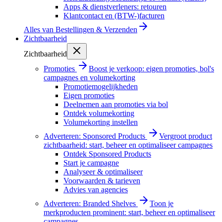
Apps & dienstverleners: retouren
Klantcontact en (BTW-)facturen
Alles van
Bestellingen & Verzenden
Zichtbaarheid
Zichtbaarheid
Promoties
Boost je verkoop: eigen promoties, bol's
campagnes en volumekorting
Promotiemogelijkheden
Eigen promoties
Deelnemen aan promoties via bol
Ontdek volumekorting
Volumekorting instellen
Adverteren: Sponsored Products
Vergroot product
zichtbaarheid: start, beheer en optimaliseer campagnes
Ontdek Sponsored Products
Start je campagne
Analyseer & optimaliseer
Voorwaarden & tarieven
Advies van agencies
Adverteren: Branded Shelves
Toon je
merkproducten prominent: start, beheer en optimaliseer
campagnes