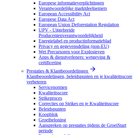
Europese informatieverplichtingen
Verantwoordelijke marktdeelnemers
European Accessibility Act
Europese Data Act
European Union Deforestation Regulation
UPV - Uitgebreide
Producentenverantwoordelijkheid
Energielabel en productinformatieblad
Privacy en gegevensdeling (non-EU)
Wet Precursoren voor Explosieven
Apps & dienstverleners: wetgeving &
certificering
Prestaties & Klantbeoordelingen
Klantbeoordelingen, beleidspunten en je kwaliteitsscore
verbeteren
Servicenormen
Kwaliteitsscore
Strikeproces
Correcties op Strikes en je Kwaliteitsscore
Beleidspunten
Koopblok
Groeibeloning
Aanspreken op prestaties tijdens de GroeiStart
periode