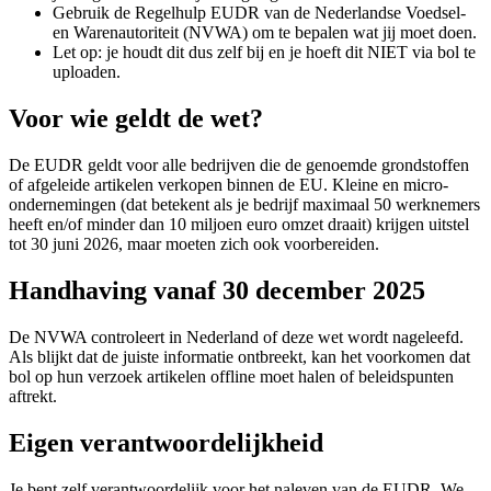
Gebruik de Regelhulp EUDR van de Nederlandse Voedsel-
en Warenautoriteit (NVWA) om te bepalen wat jij moet doen.
Let op: je houdt dit dus zelf bij en je hoeft dit NIET via bol te
uploaden.
Voor wie geldt de wet?
De EUDR geldt voor alle bedrijven die de genoemde grondstoffen
of afgeleide artikelen verkopen binnen de EU. Kleine en micro-
ondernemingen (dat betekent als je bedrijf maximaal 50 werknemers
heeft en/of minder dan 10 miljoen euro omzet draait) krijgen uitstel
tot 30 juni 2026, maar moeten zich ook voorbereiden.
Handhaving vanaf 30 december 2025
De NVWA controleert in Nederland of deze wet wordt nageleefd.
Als blijkt dat de juiste informatie ontbreekt, kan het voorkomen dat
bol op hun verzoek artikelen offline moet halen of beleidspunten
aftrekt.
Eigen verantwoordelijkheid
Je bent zelf verantwoordelijk voor het naleven van de EUDR. We