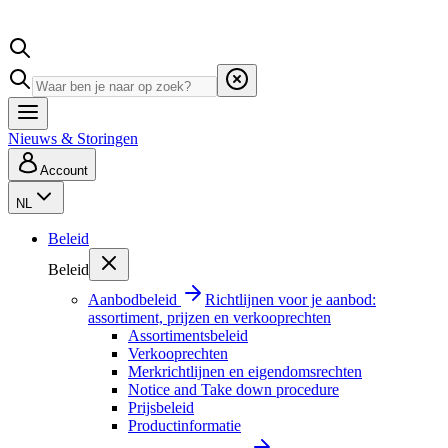
Nieuws & Storingen
Account
NL
Beleid
Beleid
Aanbodbeleid
Richtlijnen voor je aanbod:
assortiment, prijzen en verkooprechten
Assortimentsbeleid
Verkooprechten
Merkrichtlijnen en eigendomsrechten
Notice and Take down procedure
Prijsbeleid
Productinformatie