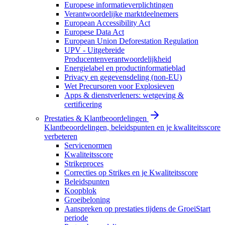
Europese informatieverplichtingen
Verantwoordelijke marktdeelnemers
European Accessibility Act
Europese Data Act
European Union Deforestation Regulation
UPV - Uitgebreide
Producentenverantwoordelijkheid
Energielabel en productinformatieblad
Privacy en gegevensdeling (non-EU)
Wet Precursoren voor Explosieven
Apps & dienstverleners: wetgeving &
certificering
Prestaties & Klantbeoordelingen
Klantbeoordelingen, beleidspunten en je kwaliteitsscore
verbeteren
Servicenormen
Kwaliteitsscore
Strikeproces
Correcties op Strikes en je Kwaliteitsscore
Beleidspunten
Koopblok
Groeibeloning
Aanspreken op prestaties tijdens de GroeiStart
periode