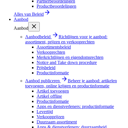
Partnerbeoordelingen
Productbeoordelingen
Alles van
Beleid
Aanbod
Aanbod
Aanbodbeleid
Richtlijnen voor je aanbod:
assortiment, prijzen en verkooprechten
Assortimentsbeleid
Verkooprechten
Merkrichtlijnen en eigendomsrechten
Notice and Take down procedure
Prijsbeleid
Productinformatie
Aanbod publiceren
Beheer je aanbod: artikelen
toevoegen, online krijgen en productinformatie
Artikel toevoegen
Artikel offline
Productinformatie
Apps en dienstverleners: productinformatie
Levertijd
Verkoopprijzen
Duurzaam assortiment
Apps & dienstverleners: duurzaamheid