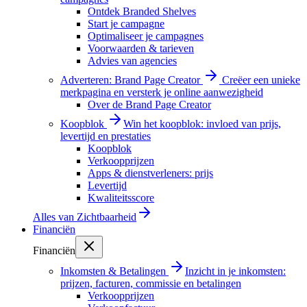
Ontdek Branded Shelves
Start je campagne
Optimaliseer je campagnes
Voorwaarden & tarieven
Advies van agencies
Adverteren: Brand Page Creator
Creëer een unieke
merkpagina en versterk je online aanwezigheid
Over de Brand Page Creator
Koopblok
Win het koopblok: invloed van prijs,
levertijd en prestaties
Koopblok
Verkoopprijzen
Apps & dienstverleners: prijs
Levertijd
Kwaliteitsscore
Alles van
Zichtbaarheid
Financiën
Financiën
Inkomsten & Betalingen
Inzicht in je inkomsten:
prijzen, facturen, commissie en betalingen
Verkoopprijzen