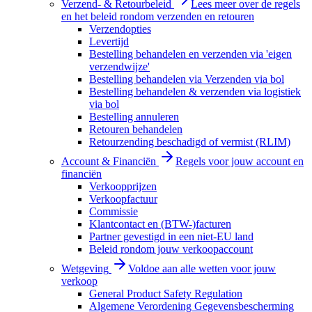
Verzend- & Retourbeleid
Lees meer over de regels
en het beleid rondom verzenden en retouren
Verzendopties
Levertijd
Bestelling behandelen en verzenden via 'eigen
verzendwijze'
Bestelling behandelen via Verzenden via bol
Bestelling behandelen & verzenden via logistiek
via bol
Bestelling annuleren
Retouren behandelen
Retourzending beschadigd of vermist (RLIM)
Account & Financiën
Regels voor jouw account en
financiën
Verkoopprijzen
Verkoopfactuur
Commissie
Klantcontact en (BTW-)facturen
Partner gevestigd in een niet-EU land
Beleid rondom jouw verkoopaccount
Wetgeving
Voldoe aan alle wetten voor jouw
verkoop
General Product Safety Regulation
Algemene Verordening Gegevensbescherming