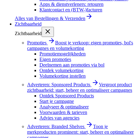
Apps & dienstverleners: retouren
Klantcontact en (BTW-)facturen
Alles van
Bestellingen & Verzenden
Zichtbaarheid
Zichtbaarheid
Promoties
Boost je verkoop: eigen promoties, bol's
campagnes en volumekorting
Promotiemogelijkheden
Eigen promoties
Deelnemen aan promoties via bol
Ontdek volumekorting
Volumekorting instellen
Adverteren: Sponsored Products
Vergroot product
zichtbaarheid: start, beheer en optimaliseer campagnes
Ontdek Sponsored Products
Start je campagne
Analyseer & optimaliseer
Voorwaarden & tarieven
Advies van agencies
Adverteren: Branded Shelves
Toon je
merkproducten prominent: start, beheer en optimaliseer
campagnes