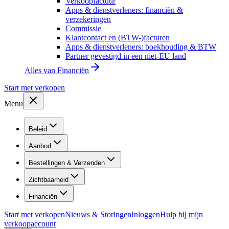
Verkoopfactuur
Apps & dienstverleners: financiën &
verzekeringen
Commissie
Klantcontact en (BTW-)facturen
Apps & dienstverleners: boekhouding & BTW
Partner gevestigd in een niet-EU land
Alles van
Financiën
Start met verkopen
Menu
Beleid
Aanbod
Bestellingen & Verzenden
Zichtbaarheid
Financiën
Start met verkopen
Nieuws & Storingen
Inloggen
Hulp bij mijn
verkoopaccount