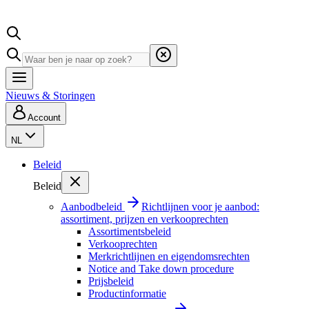
Nieuws & Storingen
Account
NL
Beleid
Beleid
Aanbodbeleid
Richtlijnen voor je aanbod:
assortiment, prijzen en verkooprechten
Assortimentsbeleid
Verkooprechten
Merkrichtlijnen en eigendomsrechten
Notice and Take down procedure
Prijsbeleid
Productinformatie