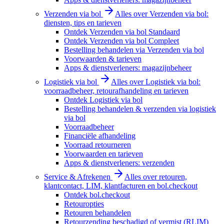
Verzenden via bol
Alles over Verzenden via bol:
diensten, tips en tarieven
Ontdek Verzenden via bol Standaard
Ontdek Verzenden via bol Compleet
Bestelling behandelen via Verzenden via bol
Voorwaarden & tarieven
Apps & dienstverleners: magazijnbeheer
Logistiek via bol
Alles over Logistiek via bol:
voorraadbeheer, retourafhandeling en tarieven
Ontdek Logistiek via bol
Bestelling behandelen & verzenden via logistiek
via bol
Voorraadbeheer
Financiële afhandeling
Voorraad retourneren
Voorwaarden en tarieven
Apps & dienstverleners: verzenden
Service & Afrekenen
Alles over retouren,
klantcontact, LIM, klantfacturen en bol.checkout
Ontdek bol.checkout
Retouropties
Retouren behandelen
Retourzending beschadigd of vermist (RLIM)