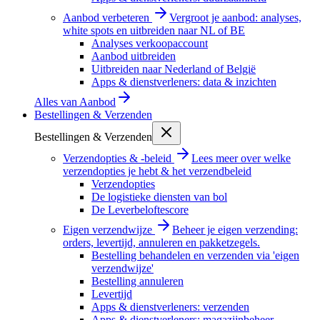
Aanbod verbeteren
Vergroot je aanbod: analyses,
white spots en uitbreiden naar NL of BE
Analyses verkoopaccount
Aanbod uitbreiden
Uitbreiden naar Nederland of België
Apps & dienstverleners: data & inzichten
Alles van
Aanbod
Bestellingen & Verzenden
Bestellingen & Verzenden
Verzendopties & -beleid
Lees meer over welke
verzendopties je hebt & het verzendbeleid
Verzendopties
De logistieke diensten van bol
De Leverbeloftescore
Eigen verzendwijze
Beheer je eigen verzending:
orders, levertijd, annuleren en pakketzegels.
Bestelling behandelen en verzenden via 'eigen
verzendwijze'
Bestelling annuleren
Levertijd
Apps & dienstverleners: verzenden
Apps & dienstverleners: magazijnbeheer