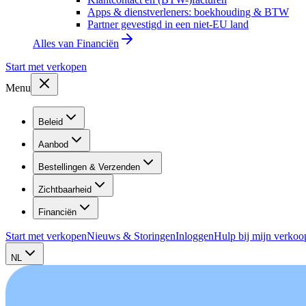
Apps & dienstverleners: boekhouding & BTW
Partner gevestigd in een niet-EU land
Alles van
Financiën
Start met verkopen
Menu
Beleid
Aanbod
Bestellingen & Verzenden
Zichtbaarheid
Financiën
Start met verkopen
Nieuws & Storingen
Inloggen
Hulp bij mijn verkoo
NL