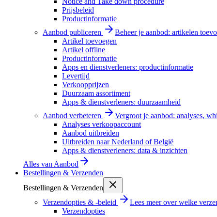
Notice and Take down procedure
Prijsbeleid
Productinformatie
Aanbod publiceren
Beheer je aanbod: artikelen toevo
Artikel toevoegen
Artikel offline
Productinformatie
Apps en dienstverleners: productinformatie
Levertijd
Verkoopprijzen
Duurzaam assortiment
Apps & dienstverleners: duurzaamheid
Aanbod verbeteren
Vergroot je aanbod: analyses, wh
Analyses verkoopaccount
Aanbod uitbreiden
Uitbreiden naar Nederland of België
Apps & dienstverleners: data & inzichten
Alles van
Aanbod
Bestellingen & Verzenden
Bestellingen & Verzenden
Verzendopties & -beleid
Lees meer over welke verzen
Verzendopties