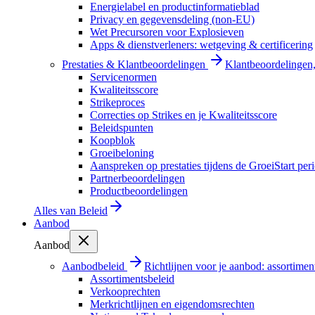
Energielabel en productinformatieblad
Privacy en gegevensdeling (non-EU)
Wet Precursoren voor Explosieven
Apps & dienstverleners: wetgeving & certificering
Prestaties & Klantbeoordelingen
Klantbeoordelingen, 
Servicenormen
Kwaliteitsscore
Strikeproces
Correcties op Strikes en je Kwaliteitsscore
Beleidspunten
Koopblok
Groeibeloning
Aanspreken op prestaties tijdens de GroeiStart per
Partnerbeoordelingen
Productbeoordelingen
Alles van
Beleid
Aanbod
Aanbod
Aanbodbeleid
Richtlijnen voor je aanbod: assortimen
Assortimentsbeleid
Verkooprechten
Merkrichtlijnen en eigendomsrechten