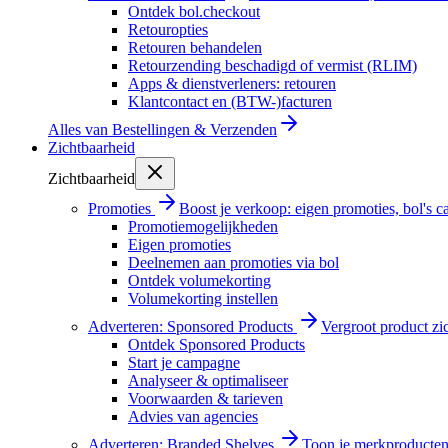
Ontdek bol.checkout
Retouropties
Retouren behandelen
Retourzending beschadigd of vermist (RLIM)
Apps & dienstverleners: retouren
Klantcontact en (BTW-)facturen
Alles van
Bestellingen & Verzenden
Zichtbaarheid
Zichtbaarheid
Promoties
Boost je verkoop: eigen promoties, bol's
Promotiemogelijkheden
Eigen promoties
Deelnemen aan promoties via bol
Ontdek volumekorting
Volumekorting instellen
Adverteren: Sponsored Products
Vergroot product zi
Ontdek Sponsored Products
Start je campagne
Analyseer & optimaliseer
Voorwaarden & tarieven
Advies van agencies
Adverteren: Branded Shelves
Toon je merkproducten 