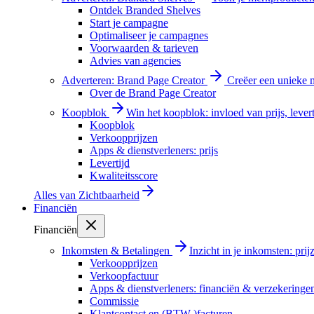
Ontdek Branded Shelves
Start je campagne
Optimaliseer je campagnes
Voorwaarden & tarieven
Advies van agencies
Adverteren: Brand Page Creator
Creëer een unieke m
Over de Brand Page Creator
Koopblok
Win het koopblok: invloed van prijs, levert
Koopblok
Verkoopprijzen
Apps & dienstverleners: prijs
Levertijd
Kwaliteitsscore
Alles van
Zichtbaarheid
Financiën
Financiën
Inkomsten & Betalingen
Inzicht in je inkomsten: pri
Verkoopprijzen
Verkoopfactuur
Apps & dienstverleners: financiën & verzekeringe
Commissie
Klantcontact en (BTW-)facturen