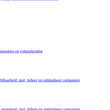
 campagnes en volumekorting
chtbaarheid: start, beheer en optimaliseer campagnes
prominent: start, beheer en optimaliseer campagnes