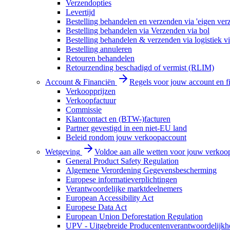
Verzendopties
Levertijd
Bestelling behandelen en verzenden via 'eigen ver
Bestelling behandelen via Verzenden via bol
Bestelling behandelen & verzenden via logistiek vi
Bestelling annuleren
Retouren behandelen
Retourzending beschadigd of vermist (RLIM)
Account & Financiën
Regels voor jouw account en f
Verkoopprijzen
Verkoopfactuur
Commissie
Klantcontact en (BTW-)facturen
Partner gevestigd in een niet-EU land
Beleid rondom jouw verkoopaccount
Wetgeving
Voldoe aan alle wetten voor jouw verkoo
General Product Safety Regulation
Algemene Verordening Gegevensbescherming
Europese informatieverplichtingen
Verantwoordelijke marktdeelnemers
European Accessibility Act
Europese Data Act
European Union Deforestation Regulation
UPV - Uitgebreide Producentenverantwoordelijkh