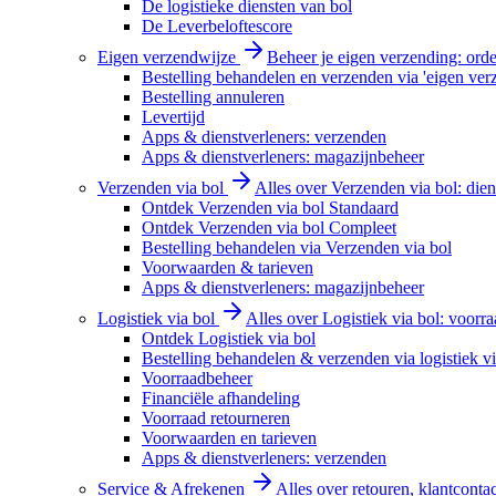
De logistieke diensten van bol
De Leverbeloftescore
Eigen verzendwijze
Beheer je eigen verzending: order
Bestelling behandelen en verzenden via 'eigen ver
Bestelling annuleren
Levertijd
Apps & dienstverleners: verzenden
Apps & dienstverleners: magazijnbeheer
Verzenden via bol
Alles over Verzenden via bol: diens
Ontdek Verzenden via bol Standaard
Ontdek Verzenden via bol Compleet
Bestelling behandelen via Verzenden via bol
Voorwaarden & tarieven
Apps & dienstverleners: magazijnbeheer
Logistiek via bol
Alles over Logistiek via bol: voorr
Ontdek Logistiek via bol
Bestelling behandelen & verzenden via logistiek vi
Voorraadbeheer
Financiële afhandeling
Voorraad retourneren
Voorwaarden en tarieven
Apps & dienstverleners: verzenden
Service & Afrekenen
Alles over retouren, klantconta