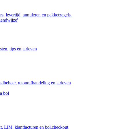
s, levertijd, annuleren en pakketzegels.
zendwijze'
ten, tips en tarieven
aadbeheer, retourafhandeling en tarieven
a bol
ct, LIM, klantfacturen en bol.checkout