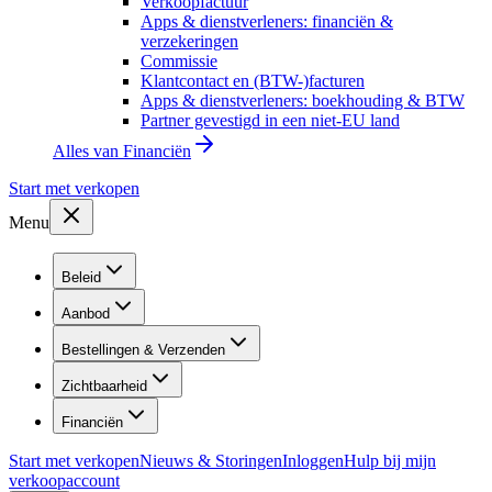
Verkoopfactuur
Apps & dienstverleners: financiën &
verzekeringen
Commissie
Klantcontact en (BTW-)facturen
Apps & dienstverleners: boekhouding & BTW
Partner gevestigd in een niet-EU land
Alles van
Financiën
Start met verkopen
Menu
Beleid
Aanbod
Bestellingen & Verzenden
Zichtbaarheid
Financiën
Start met verkopen
Nieuws & Storingen
Inloggen
Hulp bij mijn
verkoopaccount