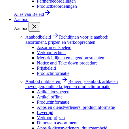
Partnerbeoordelingen
Productbeoordelingen
Alles van
Beleid
Aanbod
Aanbod
Aanbodbeleid
Richtlijnen voor je aanbod:
assortiment, prijzen en verkooprechten
Assortimentsbeleid
Verkooprechten
Merkrichtlijnen en eigendomsrechten
Notice and Take down procedure
Prijsbeleid
Productinformatie
Aanbod publiceren
Beheer je aanbod: artikelen
toevoegen, online krijgen en productinformatie
Artikel toevoegen
Artikel offline
Productinformatie
Apps en dienstverleners: productinformatie
Levertijd
Verkoopprijzen
Duurzaam assortiment
Apps & dienstverleners: duurzaamheid