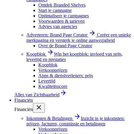
Ontdek Branded Shelves
Start je campagne
Optimaliseer je campagnes
Voorwaarden & tarieven
Advies van agencies
Adverteren: Brand Page Creator
Creëer een unieke
merkpagina en versterk je online aanwezigheid
Over de Brand Page Creator
Koopblok
Win het koopblok: invloed van prijs,
levertijd en prestaties
Koopblok
Verkoopprijzen
Apps & dienstverleners: prijs
Levertijd
Kwaliteitsscore
Alles van
Zichtbaarheid
Financiën
Financiën
Inkomsten & Betalingen
Inzicht in je inkomsten:
prijzen, facturen, commissie en betalingen
Verkoopprijzen