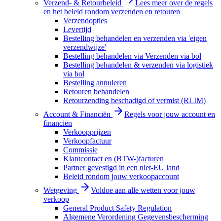
Verzend- & Retourbeleid
Lees meer over de regels
en het beleid rondom verzenden en retouren
Verzendopties
Levertijd
Bestelling behandelen en verzenden via 'eigen
verzendwijze'
Bestelling behandelen via Verzenden via bol
Bestelling behandelen & verzenden via logistiek
via bol
Bestelling annuleren
Retouren behandelen
Retourzending beschadigd of vermist (RLIM)
Account & Financiën
Regels voor jouw account en
financiën
Verkoopprijzen
Verkoopfactuur
Commissie
Klantcontact en (BTW-)facturen
Partner gevestigd in een niet-EU land
Beleid rondom jouw verkoopaccount
Wetgeving
Voldoe aan alle wetten voor jouw
verkoop
General Product Safety Regulation
Algemene Verordening Gegevensbescherming