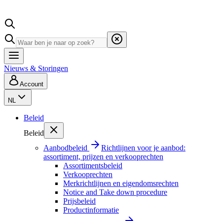
Nieuws & Storingen
Account
NL
Beleid
Beleid
Aanbodbeleid
Richtlijnen voor je aanbod:
assortiment, prijzen en verkooprechten
Assortimentsbeleid
Verkooprechten
Merkrichtlijnen en eigendomsrechten
Notice and Take down procedure
Prijsbeleid
Productinformatie