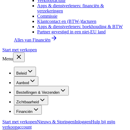
Verkoopfactuur
Apps & dienstverleners: financiën &
verzekeringen
Commissie
Klantcontact en (BTW-)facturen
Apps & dienstverleners: boekhouding & BTW
Partner gevestigd in een niet-EU land
Alles van
Financiën
Start met verkopen
Menu
Beleid
Aanbod
Bestellingen & Verzenden
Zichtbaarheid
Financiën
Start met verkopen
Nieuws & Storingen
Inloggen
Hulp bij mijn
verkoopaccount