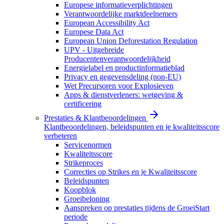
Europese informatieverplichtingen
Verantwoordelijke marktdeelnemers
European Accessibility Act
Europese Data Act
European Union Deforestation Regulation
UPV - Uitgebreide
Producentenverantwoordelijkheid
Energielabel en productinformatieblad
Privacy en gegevensdeling (non-EU)
Wet Precursoren voor Explosieven
Apps & dienstverleners: wetgeving &
certificering
Prestaties & Klantbeoordelingen
Klantbeoordelingen, beleidspunten en je kwaliteitsscore
verbeteren
Servicenormen
Kwaliteitsscore
Strikeproces
Correcties op Strikes en je Kwaliteitsscore
Beleidspunten
Koopblok
Groeibeloning
Aanspreken op prestaties tijdens de GroeiStart
periode