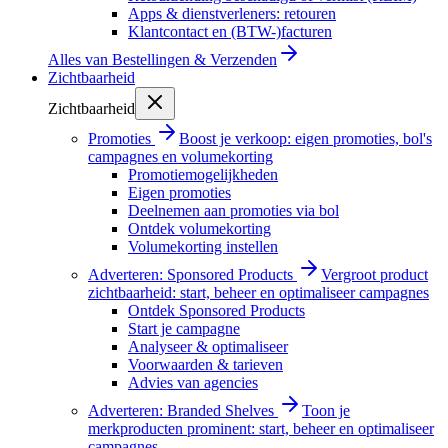
Apps & dienstverleners: retouren
Klantcontact en (BTW-)facturen
Alles van
Bestellingen & Verzenden
Zichtbaarheid
Zichtbaarheid
Promoties
Boost je verkoop: eigen promoties, bol's
campagnes en volumekorting
Promotiemogelijkheden
Eigen promoties
Deelnemen aan promoties via bol
Ontdek volumekorting
Volumekorting instellen
Adverteren: Sponsored Products
Vergroot product
zichtbaarheid: start, beheer en optimaliseer campagnes
Ontdek Sponsored Products
Start je campagne
Analyseer & optimaliseer
Voorwaarden & tarieven
Advies van agencies
Adverteren: Branded Shelves
Toon je
merkproducten prominent: start, beheer en optimaliseer
campagnes