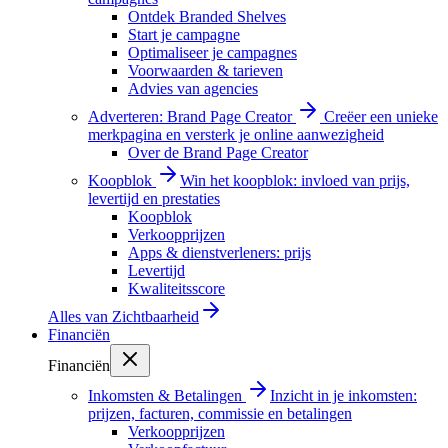
Ontdek Branded Shelves
Start je campagne
Optimaliseer je campagnes
Voorwaarden & tarieven
Advies van agencies
Adverteren: Brand Page Creator
Creëer een unieke
merkpagina en versterk je online aanwezigheid
Over de Brand Page Creator
Koopblok
Win het koopblok: invloed van prijs,
levertijd en prestaties
Koopblok
Verkoopprijzen
Apps & dienstverleners: prijs
Levertijd
Kwaliteitsscore
Alles van
Zichtbaarheid
Financiën
Financiën
Inkomsten & Betalingen
Inzicht in je inkomsten:
prijzen, facturen, commissie en betalingen
Verkoopprijzen