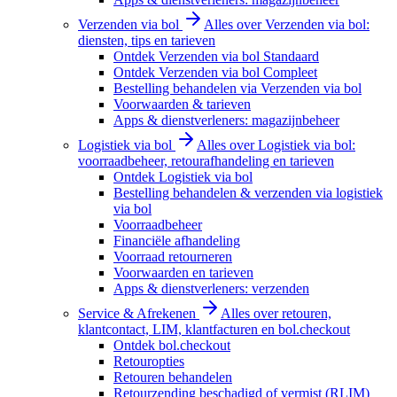
Verzenden via bol
Alles over Verzenden via bol:
diensten, tips en tarieven
Ontdek Verzenden via bol Standaard
Ontdek Verzenden via bol Compleet
Bestelling behandelen via Verzenden via bol
Voorwaarden & tarieven
Apps & dienstverleners: magazijnbeheer
Logistiek via bol
Alles over Logistiek via bol:
voorraadbeheer, retourafhandeling en tarieven
Ontdek Logistiek via bol
Bestelling behandelen & verzenden via logistiek
via bol
Voorraadbeheer
Financiële afhandeling
Voorraad retourneren
Voorwaarden en tarieven
Apps & dienstverleners: verzenden
Service & Afrekenen
Alles over retouren,
klantcontact, LIM, klantfacturen en bol.checkout
Ontdek bol.checkout
Retouropties
Retouren behandelen
Retourzending beschadigd of vermist (RLIM)