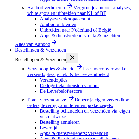
Aanbod verbeteren
Vergroot je aanbod: analyses,
white spots en uitbreiden naar NL of BE
Analyses verkoopaccount
Aanbod uitbreiden
Uitbreiden naar Nederland of België
Apps & dienstverleners: data & inzichten
Alles van
Aanbod
Bestellingen & Verzenden
Bestellingen & Verzenden
Verzendopties & -beleid
Lees meer over welke
verzendopties je hebt & het verzendbeleid
Verzendopties
De logistieke diensten van bol
De Leverbeloftescore
Eigen verzendwijze
Beheer je eigen verzending:
orders, levertijd, annuleren en pakketzegels.
Bestelling behandelen en verzenden via 'eigen
verzendwijze'
Bestelling annuleren
Levertijd
Apps & dienstverleners: verzenden
Apps & dienstverleners: magazijnbeheer