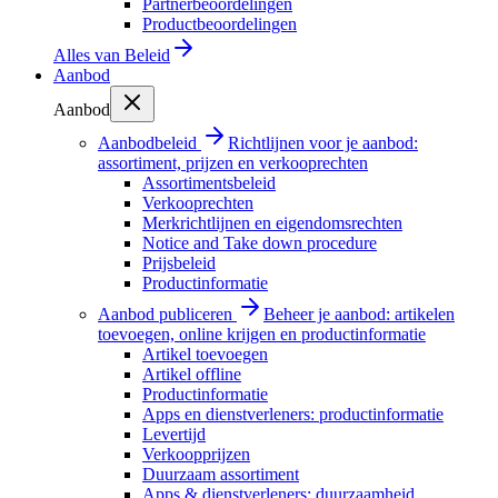
Partnerbeoordelingen
Productbeoordelingen
Alles van
Beleid
Aanbod
Aanbod
Aanbodbeleid
Richtlijnen voor je aanbod:
assortiment, prijzen en verkooprechten
Assortimentsbeleid
Verkooprechten
Merkrichtlijnen en eigendomsrechten
Notice and Take down procedure
Prijsbeleid
Productinformatie
Aanbod publiceren
Beheer je aanbod: artikelen
toevoegen, online krijgen en productinformatie
Artikel toevoegen
Artikel offline
Productinformatie
Apps en dienstverleners: productinformatie
Levertijd
Verkoopprijzen
Duurzaam assortiment
Apps & dienstverleners: duurzaamheid