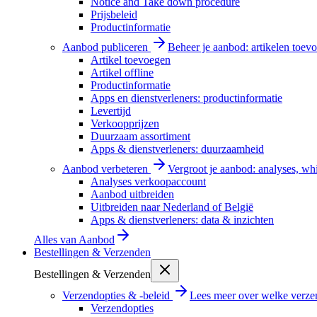
Notice and Take down procedure
Prijsbeleid
Productinformatie
Aanbod publiceren
Beheer je aanbod: artikelen toevo
Artikel toevoegen
Artikel offline
Productinformatie
Apps en dienstverleners: productinformatie
Levertijd
Verkoopprijzen
Duurzaam assortiment
Apps & dienstverleners: duurzaamheid
Aanbod verbeteren
Vergroot je aanbod: analyses, wh
Analyses verkoopaccount
Aanbod uitbreiden
Uitbreiden naar Nederland of België
Apps & dienstverleners: data & inzichten
Alles van
Aanbod
Bestellingen & Verzenden
Bestellingen & Verzenden
Verzendopties & -beleid
Lees meer over welke verzen
Verzendopties