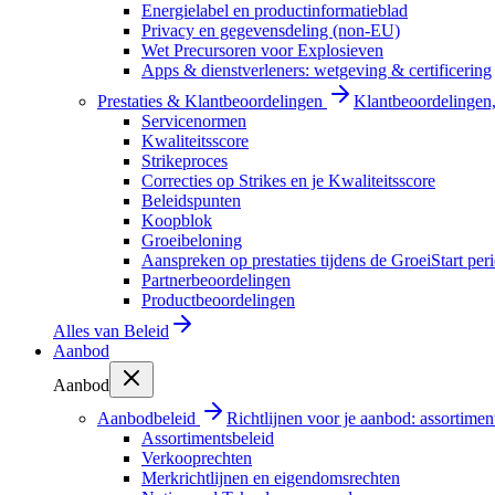
Energielabel en productinformatieblad
Privacy en gegevensdeling (non-EU)
Wet Precursoren voor Explosieven
Apps & dienstverleners: wetgeving & certificering
Prestaties & Klantbeoordelingen
Klantbeoordelingen, 
Servicenormen
Kwaliteitsscore
Strikeproces
Correcties op Strikes en je Kwaliteitsscore
Beleidspunten
Koopblok
Groeibeloning
Aanspreken op prestaties tijdens de GroeiStart per
Partnerbeoordelingen
Productbeoordelingen
Alles van
Beleid
Aanbod
Aanbod
Aanbodbeleid
Richtlijnen voor je aanbod: assortimen
Assortimentsbeleid
Verkooprechten
Merkrichtlijnen en eigendomsrechten