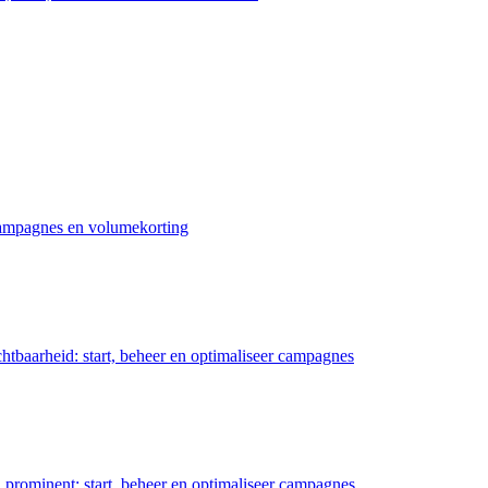
 campagnes en volumekorting
chtbaarheid: start, beheer en optimaliseer campagnes
prominent: start, beheer en optimaliseer campagnes