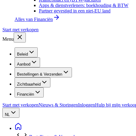
Apps & dienstverleners: boekhouding & BTW
Partner gevestigd in een niet-EU land
Alles van
Financiën
Start met verkopen
Menu
Beleid
Aanbod
Bestellingen & Verzenden
Zichtbaarheid
Financiën
Start met verkopen
Nieuws & Storingen
Inloggen
Hulp bij mijn verkoo
NL