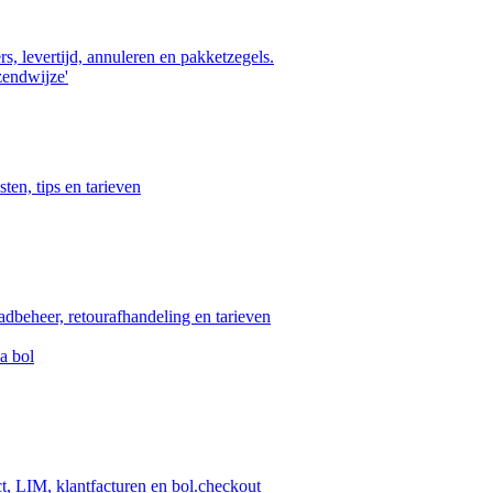
s, levertijd, annuleren en pakketzegels.
zendwijze'
ten, tips en tarieven
aadbeheer, retourafhandeling en tarieven
a bol
ct, LIM, klantfacturen en bol.checkout