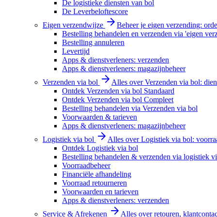
De logistieke diensten van bol
De Leverbeloftescore
Eigen verzendwijze
Beheer je eigen verzending: order
Bestelling behandelen en verzenden via 'eigen ver
Bestelling annuleren
Levertijd
Apps & dienstverleners: verzenden
Apps & dienstverleners: magazijnbeheer
Verzenden via bol
Alles over Verzenden via bol: diens
Ontdek Verzenden via bol Standaard
Ontdek Verzenden via bol Compleet
Bestelling behandelen via Verzenden via bol
Voorwaarden & tarieven
Apps & dienstverleners: magazijnbeheer
Logistiek via bol
Alles over Logistiek via bol: voorr
Ontdek Logistiek via bol
Bestelling behandelen & verzenden via logistiek vi
Voorraadbeheer
Financiële afhandeling
Voorraad retourneren
Voorwaarden en tarieven
Apps & dienstverleners: verzenden
Service & Afrekenen
Alles over retouren, klantconta