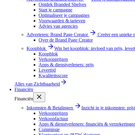
Ontdek Branded Shelves
Start je campagne
Optimaliseer je campagnes
Voorwaarden & tarieven
Advies van agencies
Adverteren: Brand Page Creator
Creëer een unieke m
Over de Brand Page Creator
Koopblok
Win het koopblok: invloed van prijs, levert
Koopblok
Verkoopprijzen
Apps & dienstverleners: prijs
Levertijd
Kwaliteitsscore
Alles van
Zichtbaarheid
Financiën
Financiën
Inkomsten & Betalingen
Inzicht in je inkomsten: pri
Verkoopprijzen
Verkoopfactuur
Apps & dienstverleners: financiën & verzekeringe
Commissie
Klantcontact en (BTW-)facturen