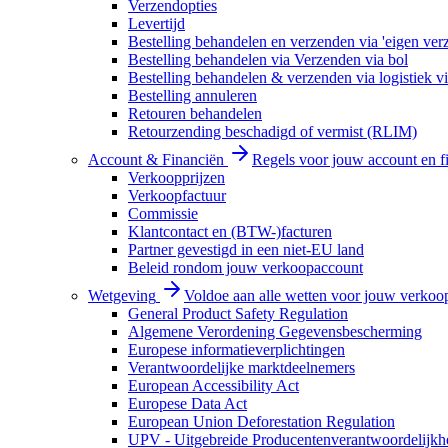
Verzendopties
Levertijd
Bestelling behandelen en verzenden via 'eigen ver
Bestelling behandelen via Verzenden via bol
Bestelling behandelen & verzenden via logistiek vi
Bestelling annuleren
Retouren behandelen
Retourzending beschadigd of vermist (RLIM)
Account & Financiën
Regels voor jouw account en f
Verkoopprijzen
Verkoopfactuur
Commissie
Klantcontact en (BTW-)facturen
Partner gevestigd in een niet-EU land
Beleid rondom jouw verkoopaccount
Wetgeving
Voldoe aan alle wetten voor jouw verkoo
General Product Safety Regulation
Algemene Verordening Gegevensbescherming
Europese informatieverplichtingen
Verantwoordelijke marktdeelnemers
European Accessibility Act
Europese Data Act
European Union Deforestation Regulation
UPV - Uitgebreide Producentenverantwoordelijkh