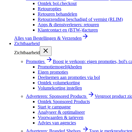
Ontdek bol.checkout
Retouropties
Retouren behandelen
Retourzending beschadigd of vermist (RLIM)
Apps & dienstverleners: retouren
Klantcontact en (BTW-)facturen
Alles van
Bestellingen & Verzenden
Zichtbaarheid
Zichtbaarheid
Promoties
Boost je verkoop: eigen promoties, bol's
Promotiemogelijkheden
Eigen promoties
Deelnemen aan promoties via bol
Ontdek volumekorting
Volumekorting instellen
Adverteren: Sponsored Products
Vergroot product zi
Ontdek Sponsored Products
Start je campagne
Analyseer & optimaliseer
Voorwaarden & tarieven
Advies van agencies
Adverteren: Branded Shelves
Toon je merkproducten 