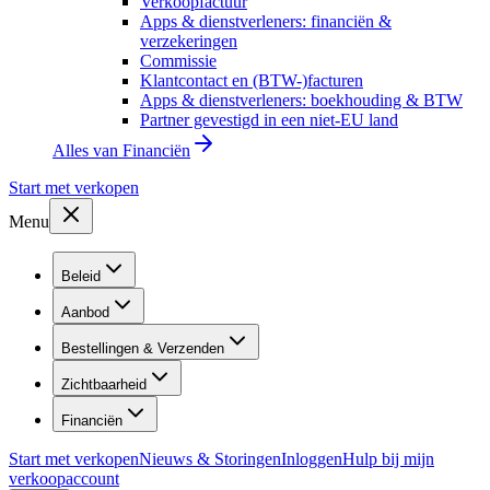
Verkoopfactuur
Apps & dienstverleners: financiën &
verzekeringen
Commissie
Klantcontact en (BTW-)facturen
Apps & dienstverleners: boekhouding & BTW
Partner gevestigd in een niet-EU land
Alles van
Financiën
Start met verkopen
Menu
Beleid
Aanbod
Bestellingen & Verzenden
Zichtbaarheid
Financiën
Start met verkopen
Nieuws & Storingen
Inloggen
Hulp bij mijn
verkoopaccount