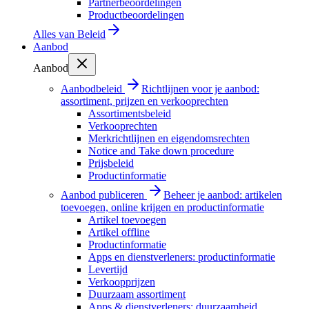
Partnerbeoordelingen
Productbeoordelingen
Alles van
Beleid
Aanbod
Aanbod
Aanbodbeleid
Richtlijnen voor je aanbod:
assortiment, prijzen en verkooprechten
Assortimentsbeleid
Verkooprechten
Merkrichtlijnen en eigendomsrechten
Notice and Take down procedure
Prijsbeleid
Productinformatie
Aanbod publiceren
Beheer je aanbod: artikelen
toevoegen, online krijgen en productinformatie
Artikel toevoegen
Artikel offline
Productinformatie
Apps en dienstverleners: productinformatie
Levertijd
Verkoopprijzen
Duurzaam assortiment
Apps & dienstverleners: duurzaamheid