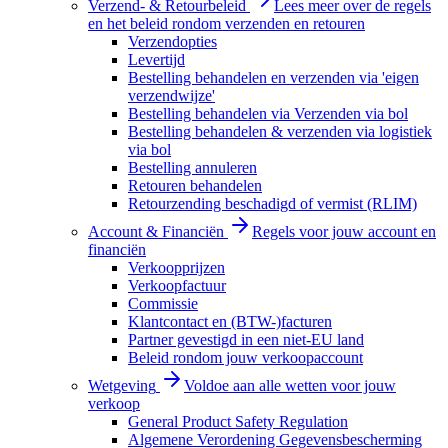
Verzend- & Retourbeleid
Lees meer over de regels
en het beleid rondom verzenden en retouren
Verzendopties
Levertijd
Bestelling behandelen en verzenden via 'eigen
verzendwijze'
Bestelling behandelen via Verzenden via bol
Bestelling behandelen & verzenden via logistiek
via bol
Bestelling annuleren
Retouren behandelen
Retourzending beschadigd of vermist (RLIM)
Account & Financiën
Regels voor jouw account en
financiën
Verkoopprijzen
Verkoopfactuur
Commissie
Klantcontact en (BTW-)facturen
Partner gevestigd in een niet-EU land
Beleid rondom jouw verkoopaccount
Wetgeving
Voldoe aan alle wetten voor jouw
verkoop
General Product Safety Regulation
Algemene Verordening Gegevensbescherming