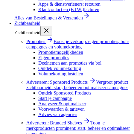
Apps & dienstverleners: retouren
Klantcontact en (BTW-)facturen
Alles van
Bestellingen & Verzenden
Zichtbaarheid
Zichtbaarheid
Promoties
Boost je verkoop: eigen promoties, bol's
campagnes en volumekorting
Promotiemogelijkheden
Eigen promoties
Deelnemen aan promoties via bol
Ontdek volumekorting
Volumekorting instellen
Adverteren: Sponsored Products
Vergroot product
zichtbaarheid: start, beheer en optimaliseer campagnes
Ontdek Sponsored Products
Start je campagne
Analyseer & optimaliseer
Voorwaarden & tarieven
Advies van agencies
Adverteren: Branded Shelves
Toon je
merkproducten prominent: start, beheer en optimaliseer
campagnes