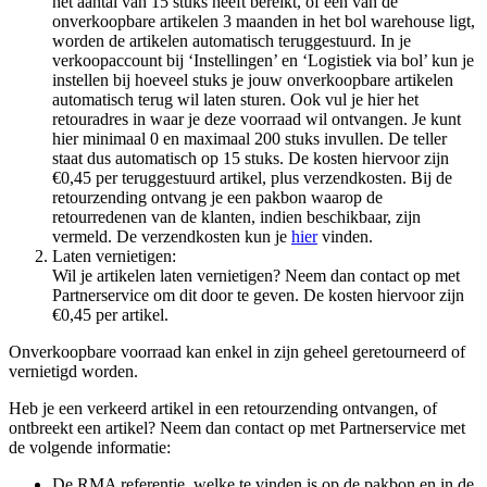
het aantal van 15 stuks heeft bereikt, óf één van de
onverkoopbare artikelen 3 maanden in het bol warehouse ligt,
worden de artikelen automatisch teruggestuurd. In je
verkoopaccount bij ‘Instellingen’ en ‘Logistiek via bol’ kun je
instellen bij hoeveel stuks je jouw onverkoopbare artikelen
automatisch terug wil laten sturen. Ook vul je hier het
retouradres in waar je deze voorraad wil ontvangen. Je kunt
hier minimaal 0 en maximaal 200 stuks invullen. De teller
staat dus automatisch op 15 stuks. De kosten hiervoor zijn
€0,45 per teruggestuurd artikel, plus verzendkosten. Bij de
retourzending ontvang je een pakbon waarop de
retourredenen van de klanten, indien beschikbaar, zijn
vermeld. De verzendkosten kun je
hier
vinden.
Laten vernietigen:
Wil je artikelen laten vernietigen? Neem dan contact op met
Partnerservice om dit door te geven. De kosten hiervoor zijn
€0,45 per artikel.
Onverkoopbare voorraad kan enkel in zijn geheel geretourneerd of
vernietigd worden.
Heb je een verkeerd artikel in een retourzending ontvangen, of
ontbreekt een artikel? Neem dan contact op met Partnerservice met
de volgende informatie:
De RMA referentie, welke te vinden is op de pakbon en in de