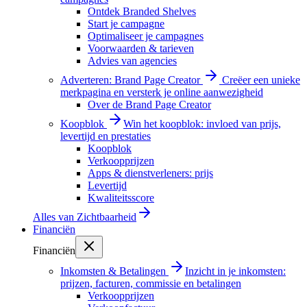
Ontdek Branded Shelves
Start je campagne
Optimaliseer je campagnes
Voorwaarden & tarieven
Advies van agencies
Adverteren: Brand Page Creator
Creëer een unieke
merkpagina en versterk je online aanwezigheid
Over de Brand Page Creator
Koopblok
Win het koopblok: invloed van prijs,
levertijd en prestaties
Koopblok
Verkoopprijzen
Apps & dienstverleners: prijs
Levertijd
Kwaliteitsscore
Alles van
Zichtbaarheid
Financiën
Financiën
Inkomsten & Betalingen
Inzicht in je inkomsten:
prijzen, facturen, commissie en betalingen
Verkoopprijzen