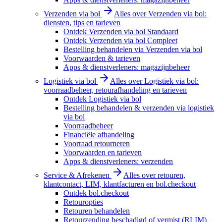
Verzenden via bol
Alles over Verzenden via bol:
diensten, tips en tarieven
Ontdek Verzenden via bol Standaard
Ontdek Verzenden via bol Compleet
Bestelling behandelen via Verzenden via bol
Voorwaarden & tarieven
Apps & dienstverleners: magazijnbeheer
Logistiek via bol
Alles over Logistiek via bol:
voorraadbeheer, retourafhandeling en tarieven
Ontdek Logistiek via bol
Bestelling behandelen & verzenden via logistiek
via bol
Voorraadbeheer
Financiële afhandeling
Voorraad retourneren
Voorwaarden en tarieven
Apps & dienstverleners: verzenden
Service & Afrekenen
Alles over retouren,
klantcontact, LIM, klantfacturen en bol.checkout
Ontdek bol.checkout
Retouropties
Retouren behandelen
Retourzending beschadigd of vermist (RLIM)