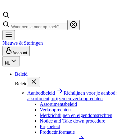
Nieuws & Storingen
Account
NL
Beleid
Beleid
Aanbodbeleid
Richtlijnen voor je aanbod:
assortiment, prijzen en verkooprechten
Assortimentsbeleid
Verkooprechten
Merkrichtlijnen en eigendomsrechten
Notice and Take down procedure
Prijsbeleid
Productinformatie