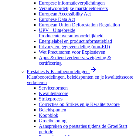
Europese informatieverplichtingen
Verantwoordelijke marktdeelnemers
European Accessibility Act
Europese Data Act
European Union Deforestation Regulation
UPV - Uitgebreide
Producentenverantwoordelijkheid
Energielabel en productinformatieblad
Privacy en gegevensdeling (non-EU)
Wet Precursoren voor Explosieven
Apps & dienstverleners: wetgeving &
certificering
Prestaties & Klantbeoordelingen
Klantbeoordelingen, beleidspunten en je kwaliteitsscore
verbeteren
Servicenormen
Kwaliteitsscore
Strikeproces
Correcties op Strikes en je Kwaliteitsscore
Beleidspunten
Koopblok
Groeibeloning
Aanspreken op prestaties tijdens de GroeiStart
periode