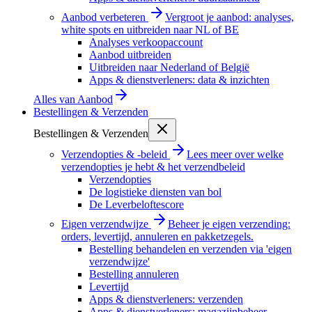
Aanbod verbeteren
Vergroot je aanbod: analyses,
white spots en uitbreiden naar NL of BE
Analyses verkoopaccount
Aanbod uitbreiden
Uitbreiden naar Nederland of België
Apps & dienstverleners: data & inzichten
Alles van
Aanbod
Bestellingen & Verzenden
Bestellingen & Verzenden
Verzendopties & -beleid
Lees meer over welke
verzendopties je hebt & het verzendbeleid
Verzendopties
De logistieke diensten van bol
De Leverbeloftescore
Eigen verzendwijze
Beheer je eigen verzending:
orders, levertijd, annuleren en pakketzegels.
Bestelling behandelen en verzenden via 'eigen
verzendwijze'
Bestelling annuleren
Levertijd
Apps & dienstverleners: verzenden
Apps & dienstverleners: magazijnbeheer