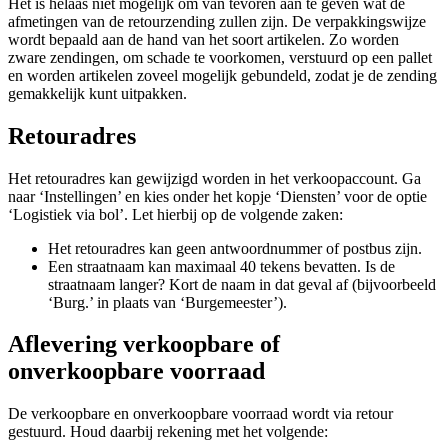
Het is helaas niet mogelijk om van tevoren aan te geven wat de
afmetingen van de retourzending zullen zijn. De verpakkingswijze
wordt bepaald aan de hand van het soort artikelen. Zo worden
zware zendingen, om schade te voorkomen, verstuurd op een pallet
en worden artikelen zoveel mogelijk gebundeld, zodat je de zending
gemakkelijk kunt uitpakken.
Retouradres
Het retouradres kan gewijzigd worden in het verkoopaccount. Ga
naar ‘Instellingen’ en kies onder het kopje ‘Diensten’ voor de optie
‘Logistiek via bol’. Let hierbij op de volgende zaken:
Het retouradres kan geen antwoordnummer of postbus zijn.
Een straatnaam kan maximaal 40 tekens bevatten. Is de
straatnaam langer? Kort de naam in dat geval af (bijvoorbeeld
‘Burg.’ in plaats van ‘Burgemeester’).
Aflevering verkoopbare of
onverkoopbare voorraad
De verkoopbare en onverkoopbare voorraad wordt via retour
gestuurd. Houd daarbij rekening met het volgende: