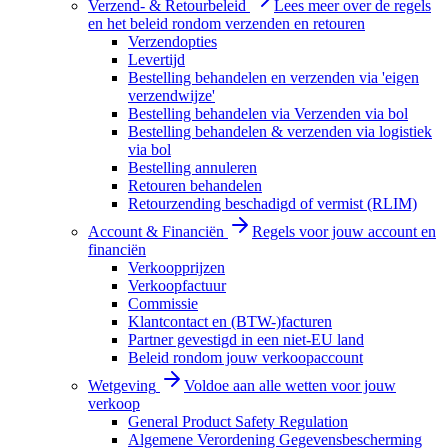
Verzend- & Retourbeleid
Lees meer over de regels
en het beleid rondom verzenden en retouren
Verzendopties
Levertijd
Bestelling behandelen en verzenden via 'eigen
verzendwijze'
Bestelling behandelen via Verzenden via bol
Bestelling behandelen & verzenden via logistiek
via bol
Bestelling annuleren
Retouren behandelen
Retourzending beschadigd of vermist (RLIM)
Account & Financiën
Regels voor jouw account en
financiën
Verkoopprijzen
Verkoopfactuur
Commissie
Klantcontact en (BTW-)facturen
Partner gevestigd in een niet-EU land
Beleid rondom jouw verkoopaccount
Wetgeving
Voldoe aan alle wetten voor jouw
verkoop
General Product Safety Regulation
Algemene Verordening Gegevensbescherming