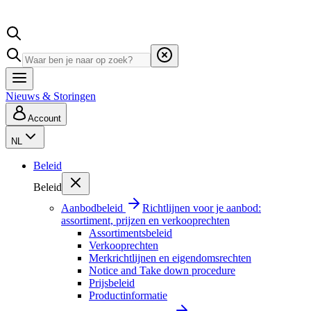
Nieuws & Storingen
Account
NL
Beleid
Beleid
Aanbodbeleid
Richtlijnen voor je aanbod:
assortiment, prijzen en verkooprechten
Assortimentsbeleid
Verkooprechten
Merkrichtlijnen en eigendomsrechten
Notice and Take down procedure
Prijsbeleid
Productinformatie