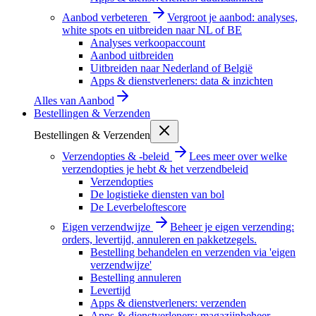
Aanbod verbeteren
Vergroot je aanbod: analyses,
white spots en uitbreiden naar NL of BE
Analyses verkoopaccount
Aanbod uitbreiden
Uitbreiden naar Nederland of België
Apps & dienstverleners: data & inzichten
Alles van
Aanbod
Bestellingen & Verzenden
Bestellingen & Verzenden
Verzendopties & -beleid
Lees meer over welke
verzendopties je hebt & het verzendbeleid
Verzendopties
De logistieke diensten van bol
De Leverbeloftescore
Eigen verzendwijze
Beheer je eigen verzending:
orders, levertijd, annuleren en pakketzegels.
Bestelling behandelen en verzenden via 'eigen
verzendwijze'
Bestelling annuleren
Levertijd
Apps & dienstverleners: verzenden
Apps & dienstverleners: magazijnbeheer