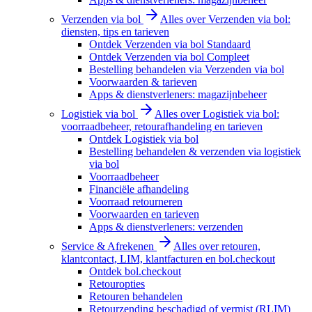
Verzenden via bol
Alles over Verzenden via bol:
diensten, tips en tarieven
Ontdek Verzenden via bol Standaard
Ontdek Verzenden via bol Compleet
Bestelling behandelen via Verzenden via bol
Voorwaarden & tarieven
Apps & dienstverleners: magazijnbeheer
Logistiek via bol
Alles over Logistiek via bol:
voorraadbeheer, retourafhandeling en tarieven
Ontdek Logistiek via bol
Bestelling behandelen & verzenden via logistiek
via bol
Voorraadbeheer
Financiële afhandeling
Voorraad retourneren
Voorwaarden en tarieven
Apps & dienstverleners: verzenden
Service & Afrekenen
Alles over retouren,
klantcontact, LIM, klantfacturen en bol.checkout
Ontdek bol.checkout
Retouropties
Retouren behandelen
Retourzending beschadigd of vermist (RLIM)