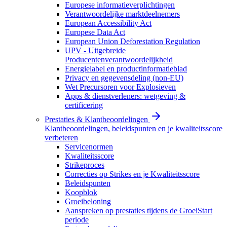
Europese informatieverplichtingen
Verantwoordelijke marktdeelnemers
European Accessibility Act
Europese Data Act
European Union Deforestation Regulation
UPV - Uitgebreide
Producentenverantwoordelijkheid
Energielabel en productinformatieblad
Privacy en gegevensdeling (non-EU)
Wet Precursoren voor Explosieven
Apps & dienstverleners: wetgeving &
certificering
Prestaties & Klantbeoordelingen
Klantbeoordelingen, beleidspunten en je kwaliteitsscore
verbeteren
Servicenormen
Kwaliteitsscore
Strikeproces
Correcties op Strikes en je Kwaliteitsscore
Beleidspunten
Koopblok
Groeibeloning
Aanspreken op prestaties tijdens de GroeiStart
periode