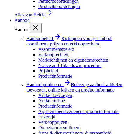
Partnerbeoordelingen
Productbeoordelingen
Alles van
Beleid
Aanbod
Aanbod
Aanbodbeleid
Richtlijnen voor je aanbod:
assortiment, prijzen en verkooprechten
Assortimentsbeleid
Verkooprechten
Merkrichtlijnen en eigendomsrechten
Notice and Take down procedure
Prijsbeleid
Productinformatie
Aanbod publiceren
Beheer je aanbod: artikelen
toevoegen, online krijgen en productinformatie
Artikel toevoegen
Artikel offline
Productinformatie
Apps en dienstverleners: productinformatie
Levertijd
Verkoopprijzen
Duurzaam assortiment
Apps & dienstverleners: duurzaamheid