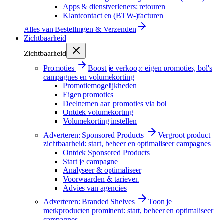
Apps & dienstverleners: retouren
Klantcontact en (BTW-)facturen
Alles van
Bestellingen & Verzenden
Zichtbaarheid
Zichtbaarheid
Promoties
Boost je verkoop: eigen promoties, bol's
campagnes en volumekorting
Promotiemogelijkheden
Eigen promoties
Deelnemen aan promoties via bol
Ontdek volumekorting
Volumekorting instellen
Adverteren: Sponsored Products
Vergroot product
zichtbaarheid: start, beheer en optimaliseer campagnes
Ontdek Sponsored Products
Start je campagne
Analyseer & optimaliseer
Voorwaarden & tarieven
Advies van agencies
Adverteren: Branded Shelves
Toon je
merkproducten prominent: start, beheer en optimaliseer
campagnes