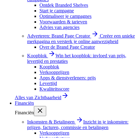
Ontdek Branded Shelves
Start je campagne
Optimaliseer je campagnes
Voorwaarden & tarieven
Advies van agencies
Adverteren: Brand Page Creator
Creëer een unieke
merkpagina en versterk je online aanwezigheid
Over de Brand Page Creator
Koopblok
Win het koopblok: invloed van prijs,
levertijd en prestaties
Koopblok
Verkoopprijzen
Apps & dienstverleners: prijs
Levertijd
Kwaliteitsscore
Alles van
Zichtbaarheid
Financiën
Financiën
Inkomsten & Betalingen
Inzicht in je inkomsten:
prijzen, facturen, commissie en betalingen
Verkoopprijzen