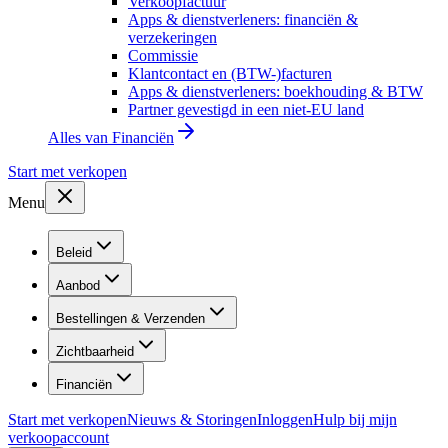
Verkoopfactuur
Apps & dienstverleners: financiën &
verzekeringen
Commissie
Klantcontact en (BTW-)facturen
Apps & dienstverleners: boekhouding & BTW
Partner gevestigd in een niet-EU land
Alles van
Financiën
Start met verkopen
Menu
Beleid
Aanbod
Bestellingen & Verzenden
Zichtbaarheid
Financiën
Start met verkopen
Nieuws & Storingen
Inloggen
Hulp bij mijn
verkoopaccount