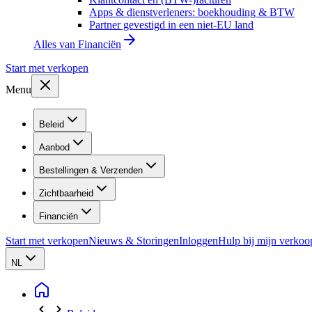
Apps & dienstverleners: boekhouding & BTW
Partner gevestigd in een niet-EU land
Alles van
Financiën
Start met verkopen
Menu
Beleid
Aanbod
Bestellingen & Verzenden
Zichtbaarheid
Financiën
Start met verkopen
Nieuws & Storingen
Inloggen
Hulp bij mijn verkoo
NL