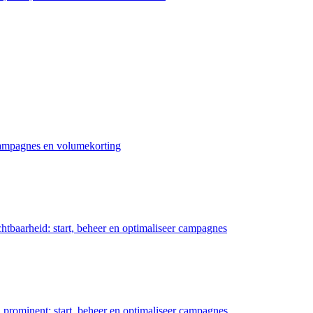
 campagnes en volumekorting
chtbaarheid: start, beheer en optimaliseer campagnes
prominent: start, beheer en optimaliseer campagnes