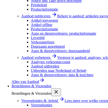
Notice and Take down procedure
Prijsbeleid
Productinformatie
Aanbod publiceren
Beheer je aanbod: artikelen toevo
Artikel toevoegen
Artikel offline
Productinformatie
Apps en dienstverleners: productinformatie
Levertijd
Verkoopprijzen
Duurzaam assortiment
Apps & dienstverleners: duurzaamheid
Aanbod verbeteren
Vergroot je aanbod: analyses, wh
Analyses verkoopaccount
Aanbod uitbreiden
Uitbreiden naar Nederland of België
Apps & dienstverleners: data & inzichten
Alles van
Aanbod
Bestellingen & Verzenden
Bestellingen & Verzenden
Verzendopties & -beleid
Lees meer over welke verzen
Verzendopties