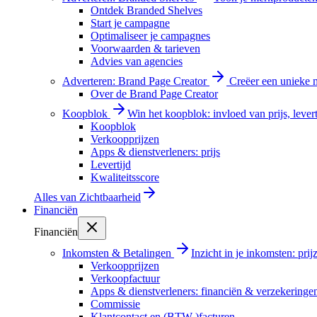
Ontdek Branded Shelves
Start je campagne
Optimaliseer je campagnes
Voorwaarden & tarieven
Advies van agencies
Adverteren: Brand Page Creator
Creëer een unieke m
Over de Brand Page Creator
Koopblok
Win het koopblok: invloed van prijs, levert
Koopblok
Verkoopprijzen
Apps & dienstverleners: prijs
Levertijd
Kwaliteitsscore
Alles van
Zichtbaarheid
Financiën
Financiën
Inkomsten & Betalingen
Inzicht in je inkomsten: pri
Verkoopprijzen
Verkoopfactuur
Apps & dienstverleners: financiën & verzekeringe
Commissie
Klantcontact en (BTW-)facturen