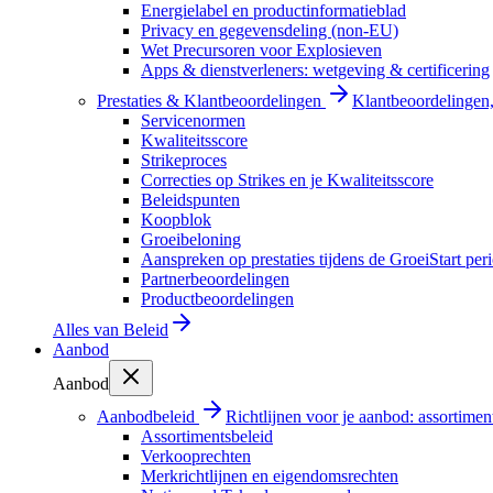
Energielabel en productinformatieblad
Privacy en gegevensdeling (non-EU)
Wet Precursoren voor Explosieven
Apps & dienstverleners: wetgeving & certificering
Prestaties & Klantbeoordelingen
Klantbeoordelingen, 
Servicenormen
Kwaliteitsscore
Strikeproces
Correcties op Strikes en je Kwaliteitsscore
Beleidspunten
Koopblok
Groeibeloning
Aanspreken op prestaties tijdens de GroeiStart per
Partnerbeoordelingen
Productbeoordelingen
Alles van
Beleid
Aanbod
Aanbod
Aanbodbeleid
Richtlijnen voor je aanbod: assortimen
Assortimentsbeleid
Verkooprechten
Merkrichtlijnen en eigendomsrechten