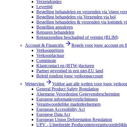
Verzendopties
Levertijd
Bestelling behandelen en verzenden via 'eigen ver
Bestelling behandelen via Verzenden via bol
Bestelling behandelen & verzenden via logistiek vi
Bestelling annuleren
Retouren behandelen
Retourzending beschadigd of vermist (RLIM)
Account & Financiën
Regels voor jouw account en f
Verkoopprijzen
Verkoopfactuur
Commissie
Klantcontact en (BTW-)facturen
Partner gevestigd in een niet-EU land
Beleid rondom jouw verkoopaccount
Wetgeving
Voldoe aan alle wetten voor jouw verkoo
General Product Safety Regulation
Algemene Verordening Gegevensbescherming
Europese informatieverplichtingen
Verantwoordelijke marktdeelnemers
European Accessibility Act
Europese Data Act
European Union Deforestation Regulation
UPV - Uitgebreide Producentenverantwoordelijkh