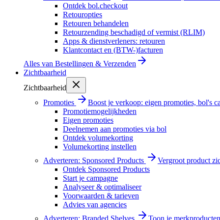
Ontdek bol.checkout
Retouropties
Retouren behandelen
Retourzending beschadigd of vermist (RLIM)
Apps & dienstverleners: retouren
Klantcontact en (BTW-)facturen
Alles van
Bestellingen & Verzenden
Zichtbaarheid
Zichtbaarheid
Promoties
Boost je verkoop: eigen promoties, bol's
Promotiemogelijkheden
Eigen promoties
Deelnemen aan promoties via bol
Ontdek volumekorting
Volumekorting instellen
Adverteren: Sponsored Products
Vergroot product zi
Ontdek Sponsored Products
Start je campagne
Analyseer & optimaliseer
Voorwaarden & tarieven
Advies van agencies
Adverteren: Branded Shelves
Toon je merkproducten 