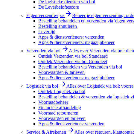
De logistieke diensten van bol
De Leverbeloftescore
Eigen verzendwijze
Beheer je eigen verzending: order
Bestelling behandelen en verzenden via 'eigen ver
Bestelling annuleren
Levertijd
Apps & dienstverleners: verzenden
Apps & dienstverleners: magazijnbeheer
Verzenden via bol
Alles over Verzenden via bol: diens
Ontdek Verzenden via bol Standaard
Ontdek Verzenden via bol Compleet
Bestelling behandelen via Verzenden via bol
Voorwaarden & tarieven
Apps & dienstverleners: magazijnbeheer
Logistiek via bol
Alles over Logistiek via bol: voorr
Ontdek Logistiek via bol
Bestelling behandelen & verzenden via logistiek vi
Voorraadbeheer
Financiële afhandeling
Voorraad retourneren
Voorwaarden en tarieven
Apps & dienstverleners: verzenden
Service & Afrekenen
Alles over retouren, klantconta