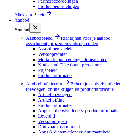
Partnerbeoordelingen
Productbeoordelingen
Alles van
Beleid
Aanbod
Aanbod
Aanbodbeleid
Richtlijnen voor je aanbod:
assortiment, prijzen en verkooprechten
Assortimentsbeleid
Verkooprechten
Merkrichtlijnen en eigendomsrechten
Notice and Take down procedure
Prijsbeleid
Productinformatie
Aanbod publiceren
Beheer je aanbod: artikelen
toevoegen, online krijgen en productinformatie
Artikel toevoegen
Artikel offline
Productinformatie
Apps en dienstverleners: productinformatie
Levertijd
Verkoopprijzen
Duurzaam assortiment
Apps & dienstverleners: duurzaamheid