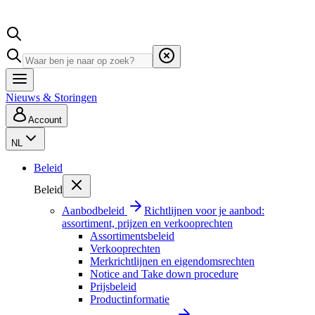
Nieuws & Storingen
Account
NL
Beleid
Beleid
Aanbodbeleid
Richtlijnen voor je aanbod:
assortiment, prijzen en verkooprechten
Assortimentsbeleid
Verkooprechten
Merkrichtlijnen en eigendomsrechten
Notice and Take down procedure
Prijsbeleid
Productinformatie