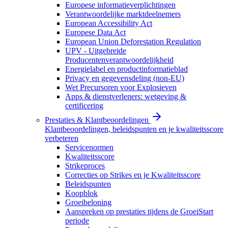
Europese informatieverplichtingen
Verantwoordelijke marktdeelnemers
European Accessibility Act
Europese Data Act
European Union Deforestation Regulation
UPV - Uitgebreide
Producentenverantwoordelijkheid
Energielabel en productinformatieblad
Privacy en gegevensdeling (non-EU)
Wet Precursoren voor Explosieven
Apps & dienstverleners: wetgeving &
certificering
Prestaties & Klantbeoordelingen
Klantbeoordelingen, beleidspunten en je kwaliteitsscore
verbeteren
Servicenormen
Kwaliteitsscore
Strikeproces
Correcties op Strikes en je Kwaliteitsscore
Beleidspunten
Koopblok
Groeibeloning
Aanspreken op prestaties tijdens de GroeiStart
periode