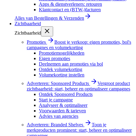
Apps & dienstverleners: retouren
Klantcontact en (BTW-)facturen
Alles van
Bestellingen & Verzenden
Zichtbaarheid
Zichtbaarheid
Promoties
Boost je verkoop: eigen promoties, bol's
campagnes en volumekorting
Promotiemogelijkheden
Eigen promoties
Deelnemen aan promoties via bol
Ontdek volumekorting
Volumekorting instellen
Adverteren: Sponsored Products
Vergroot product
zichtbaarheid: start, beheer en optimaliseer campagnes
Ontdek Sponsored Products
Start je campagne
Analyseer & optimaliseer
Voorwaarden & tarieven
Advies van agencies
Adverteren: Branded Shelves
Toon je
merkproducten prominent: start, beheer en optimaliseer
campagnes