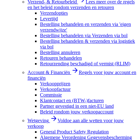
Verzend- & Retourbeleid
Lees meer over de regels
en het beleid rondom verzenden en retouren
Verzendopties
Levertijd
Bestelling behandelen en verzenden via 'eigen
verzendwijze'
Bestelling behandelen via Verzenden via bol
Bestelling behandelen & verzenden via logistiek
via bol
Bestelling annuleren
Retouren behandelen
Retourzending beschadigd of vermist (RLIM)
Account & Financiën
Regels voor jouw account en
financiën
Verkoopprijzen
Verkoopfactuur
Commissie
Klantcontact en (BTW-)facturen
Partner gevestigd in een niet-EU land
Beleid rondom jouw verkoopaccount
Wetgeving
Voldoe aan alle wetten voor jouw
verkoop
General Product Safety Regulation
Algemene Verordening Gegevensbescherming