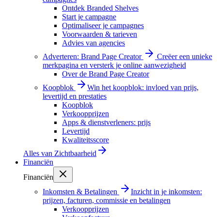
Ontdek Branded Shelves
Start je campagne
Optimaliseer je campagnes
Voorwaarden & tarieven
Advies van agencies
Adverteren: Brand Page Creator
Creëer een unieke
merkpagina en versterk je online aanwezigheid
Over de Brand Page Creator
Koopblok
Win het koopblok: invloed van prijs,
levertijd en prestaties
Koopblok
Verkoopprijzen
Apps & dienstverleners: prijs
Levertijd
Kwaliteitsscore
Alles van
Zichtbaarheid
Financiën
Financiën
Inkomsten & Betalingen
Inzicht in je inkomsten:
prijzen, facturen, commissie en betalingen
Verkoopprijzen