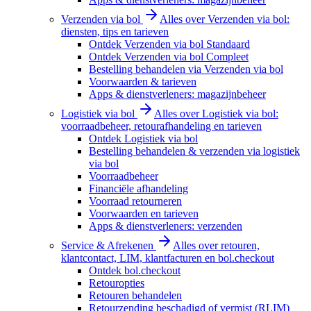
Verzenden via bol
Alles over Verzenden via bol:
diensten, tips en tarieven
Ontdek Verzenden via bol Standaard
Ontdek Verzenden via bol Compleet
Bestelling behandelen via Verzenden via bol
Voorwaarden & tarieven
Apps & dienstverleners: magazijnbeheer
Logistiek via bol
Alles over Logistiek via bol:
voorraadbeheer, retourafhandeling en tarieven
Ontdek Logistiek via bol
Bestelling behandelen & verzenden via logistiek
via bol
Voorraadbeheer
Financiële afhandeling
Voorraad retourneren
Voorwaarden en tarieven
Apps & dienstverleners: verzenden
Service & Afrekenen
Alles over retouren,
klantcontact, LIM, klantfacturen en bol.checkout
Ontdek bol.checkout
Retouropties
Retouren behandelen
Retourzending beschadigd of vermist (RLIM)