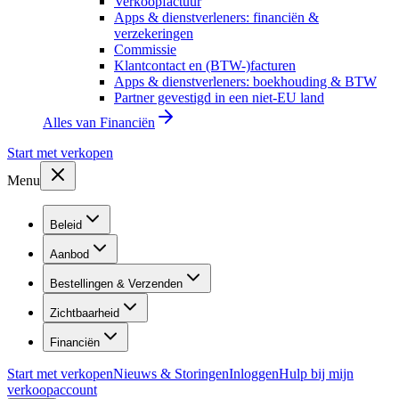
Verkoopfactuur
Apps & dienstverleners: financiën &
verzekeringen
Commissie
Klantcontact en (BTW-)facturen
Apps & dienstverleners: boekhouding & BTW
Partner gevestigd in een niet-EU land
Alles van
Financiën
Start met verkopen
Menu
Beleid
Aanbod
Bestellingen & Verzenden
Zichtbaarheid
Financiën
Start met verkopen
Nieuws & Storingen
Inloggen
Hulp bij mijn
verkoopaccount