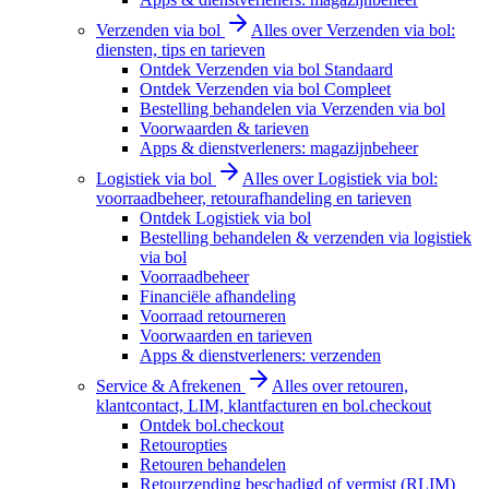
Verzenden via bol
Alles over Verzenden via bol:
diensten, tips en tarieven
Ontdek Verzenden via bol Standaard
Ontdek Verzenden via bol Compleet
Bestelling behandelen via Verzenden via bol
Voorwaarden & tarieven
Apps & dienstverleners: magazijnbeheer
Logistiek via bol
Alles over Logistiek via bol:
voorraadbeheer, retourafhandeling en tarieven
Ontdek Logistiek via bol
Bestelling behandelen & verzenden via logistiek
via bol
Voorraadbeheer
Financiële afhandeling
Voorraad retourneren
Voorwaarden en tarieven
Apps & dienstverleners: verzenden
Service & Afrekenen
Alles over retouren,
klantcontact, LIM, klantfacturen en bol.checkout
Ontdek bol.checkout
Retouropties
Retouren behandelen
Retourzending beschadigd of vermist (RLIM)