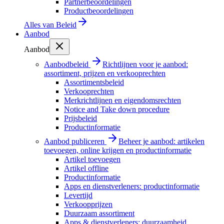
Partnerbeoordelingen
Productbeoordelingen
Alles van
Beleid
Aanbod
Aanbod
Aanbodbeleid
Richtlijnen voor je aanbod:
assortiment, prijzen en verkooprechten
Assortimentsbeleid
Verkooprechten
Merkrichtlijnen en eigendomsrechten
Notice and Take down procedure
Prijsbeleid
Productinformatie
Aanbod publiceren
Beheer je aanbod: artikelen
toevoegen, online krijgen en productinformatie
Artikel toevoegen
Artikel offline
Productinformatie
Apps en dienstverleners: productinformatie
Levertijd
Verkoopprijzen
Duurzaam assortiment
Apps & dienstverleners: duurzaamheid