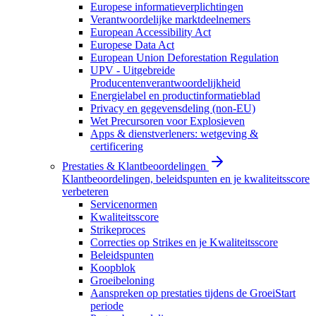
Europese informatieverplichtingen
Verantwoordelijke marktdeelnemers
European Accessibility Act
Europese Data Act
European Union Deforestation Regulation
UPV - Uitgebreide
Producentenverantwoordelijkheid
Energielabel en productinformatieblad
Privacy en gegevensdeling (non-EU)
Wet Precursoren voor Explosieven
Apps & dienstverleners: wetgeving &
certificering
Prestaties & Klantbeoordelingen
Klantbeoordelingen, beleidspunten en je kwaliteitsscore
verbeteren
Servicenormen
Kwaliteitsscore
Strikeproces
Correcties op Strikes en je Kwaliteitsscore
Beleidspunten
Koopblok
Groeibeloning
Aanspreken op prestaties tijdens de GroeiStart
periode