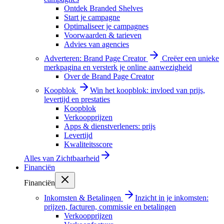
Ontdek Branded Shelves
Start je campagne
Optimaliseer je campagnes
Voorwaarden & tarieven
Advies van agencies
Adverteren: Brand Page Creator
Creëer een unieke
merkpagina en versterk je online aanwezigheid
Over de Brand Page Creator
Koopblok
Win het koopblok: invloed van prijs,
levertijd en prestaties
Koopblok
Verkoopprijzen
Apps & dienstverleners: prijs
Levertijd
Kwaliteitsscore
Alles van
Zichtbaarheid
Financiën
Financiën
Inkomsten & Betalingen
Inzicht in je inkomsten:
prijzen, facturen, commissie en betalingen
Verkoopprijzen