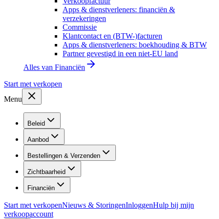
Verkoopfactuur
Apps & dienstverleners: financiën &
verzekeringen
Commissie
Klantcontact en (BTW-)facturen
Apps & dienstverleners: boekhouding & BTW
Partner gevestigd in een niet-EU land
Alles van
Financiën
Start met verkopen
Menu
Beleid
Aanbod
Bestellingen & Verzenden
Zichtbaarheid
Financiën
Start met verkopen
Nieuws & Storingen
Inloggen
Hulp bij mijn
verkoopaccount