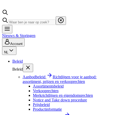
Nieuws & Storingen
Account
NL
Beleid
Beleid
Aanbodbeleid
Richtlijnen voor je aanbod:
assortiment, prijzen en verkooprechten
Assortimentsbeleid
Verkooprechten
Merkrichtlijnen en eigendomsrechten
Notice and Take down procedure
Prijsbeleid
Productinformatie