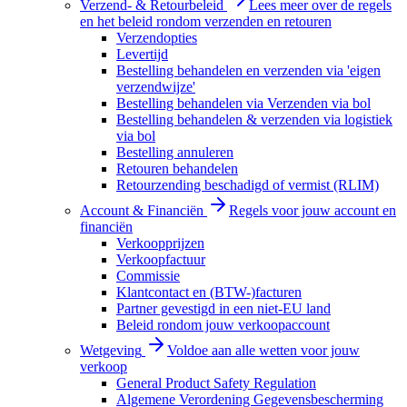
Verzend- & Retourbeleid
Lees meer over de regels
en het beleid rondom verzenden en retouren
Verzendopties
Levertijd
Bestelling behandelen en verzenden via 'eigen
verzendwijze'
Bestelling behandelen via Verzenden via bol
Bestelling behandelen & verzenden via logistiek
via bol
Bestelling annuleren
Retouren behandelen
Retourzending beschadigd of vermist (RLIM)
Account & Financiën
Regels voor jouw account en
financiën
Verkoopprijzen
Verkoopfactuur
Commissie
Klantcontact en (BTW-)facturen
Partner gevestigd in een niet-EU land
Beleid rondom jouw verkoopaccount
Wetgeving
Voldoe aan alle wetten voor jouw
verkoop
General Product Safety Regulation
Algemene Verordening Gegevensbescherming