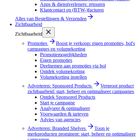
Apps & dienstverleners: retouren
Klantcontact en (BTW-)facturen
Alles van
Bestellingen & Verzenden
Zichtbaarheid
Zichtbaarheid
Promoties
Boost je verkoop: eigen promoties, bol's
campagnes en volumekorting
Promotiemogelijkheden
Eigen promoties
Deelnemen aan promoties via bol
Ontdek volumekorting
Volumekorting instellen
Adverteren: Sponsored Products
Vergroot product
zichtbaarheid: start, beheer en optimaliseer campagnes
Ontdek Sponsored Products
Start je campagne
Analyseer & optimaliseer
Voorwaarden & tarieven
Advies van agencies
Adverteren: Branded Shelves
Toon je
merkproducten prominent: start, beheer en optimaliseer
campagnes