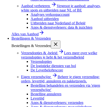
Aanbod verbeteren
Vergroot je aanbod: analyses,
white spots en uitbreiden naar NL of BE
Analyses verkoopaccount
Aanbod uitbreiden
Uitbreiden naar Nederland of België
Apps & dienstverleners: data & inzichten
Alles van
Aanbod
Bestellingen & Verzenden
Bestellingen & Verzenden
Verzendopties & -beleid
Lees meer over welke
verzendopties je hebt & het verzendbeleid
Verzendopties
De logistieke diensten van bol
De Leverbeloftescore
Eigen verzendwijze
Beheer je eigen verzending:
orders, levertijd, annuleren en pakketzegels.
Bestelling behandelen en verzenden via 'eigen
verzendwijze'
Bestelling annuleren
Levertijd
Apps & dienstverleners: verzenden
Apps & dienstverleners: magazijnbeheer