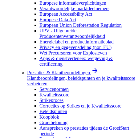
Europese informatieverplichtingen
Verantwoordelijke marktdeelnemers
European Accessibility Act
Europese Data Act
European Union Deforestation Regulation
UPV - Uitgebreide
Producentenverantwoordelijkheid
Energielabel en productinformatieblad
Privacy en gegevensdeling (non-EU)
Wet Precursoren voor Explosieven
Apps & dienstverleners: wetgeving &
certificering
Prestaties & Klantbeoordelingen
Klantbeoordelingen, beleidspunten en je kwaliteitsscore
verbeteren
Servicenormen
Kwaliteitsscore
Strikeproces
Correcties op Strikes en je Kwaliteitsscore
Beleidspunten
Koopblok
Groeibeloning
Aanspreken op prestaties tijdens de GroeiStart
periode