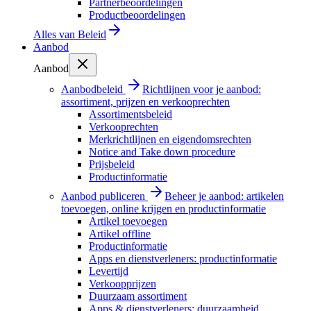
Partnerbeoordelingen
Productbeoordelingen
Alles van
Beleid
Aanbod
Aanbod
Aanbodbeleid
Richtlijnen voor je aanbod:
assortiment, prijzen en verkooprechten
Assortimentsbeleid
Verkooprechten
Merkrichtlijnen en eigendomsrechten
Notice and Take down procedure
Prijsbeleid
Productinformatie
Aanbod publiceren
Beheer je aanbod: artikelen
toevoegen, online krijgen en productinformatie
Artikel toevoegen
Artikel offline
Productinformatie
Apps en dienstverleners: productinformatie
Levertijd
Verkoopprijzen
Duurzaam assortiment
Apps & dienstverleners: duurzaamheid