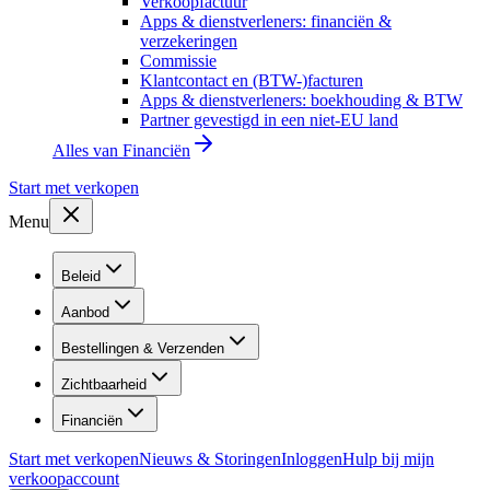
Verkoopfactuur
Apps & dienstverleners: financiën &
verzekeringen
Commissie
Klantcontact en (BTW-)facturen
Apps & dienstverleners: boekhouding & BTW
Partner gevestigd in een niet-EU land
Alles van
Financiën
Start met verkopen
Menu
Beleid
Aanbod
Bestellingen & Verzenden
Zichtbaarheid
Financiën
Start met verkopen
Nieuws & Storingen
Inloggen
Hulp bij mijn
verkoopaccount