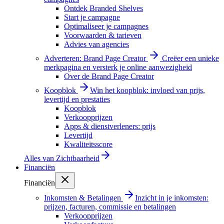
Ontdek Branded Shelves
Start je campagne
Optimaliseer je campagnes
Voorwaarden & tarieven
Advies van agencies
Adverteren: Brand Page Creator
Creëer een unieke
merkpagina en versterk je online aanwezigheid
Over de Brand Page Creator
Koopblok
Win het koopblok: invloed van prijs,
levertijd en prestaties
Koopblok
Verkoopprijzen
Apps & dienstverleners: prijs
Levertijd
Kwaliteitsscore
Alles van
Zichtbaarheid
Financiën
Financiën
Inkomsten & Betalingen
Inzicht in je inkomsten:
prijzen, facturen, commissie en betalingen
Verkoopprijzen