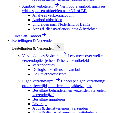
Aanbod verbeteren
Vergroot je aanbod: analyses,
white spots en uitbreiden naar NL of BE
Analyses verkoopaccount
Aanbod uitbreiden
Uitbreiden naar Nederland of België
Apps & dienstverleners: data & inzichten
Alles van
Aanbod
Bestellingen & Verzenden
Bestellingen & Verzenden
Verzendopties & -beleid
Lees meer over welke
verzendopties je hebt & het verzendbeleid
Verzendopties
De logistieke diensten van bol
De Leverbeloftescore
Eigen verzendwijze
Beheer je eigen verzending:
orders, levertijd, annuleren en pakketzegels.
Bestelling behandelen en verzenden via 'eigen
verzendwijze'
Bestelling annuleren
Levertijd
Apps & dienstverleners: verzenden
Apps & dienstverleners: magazijnbeheer