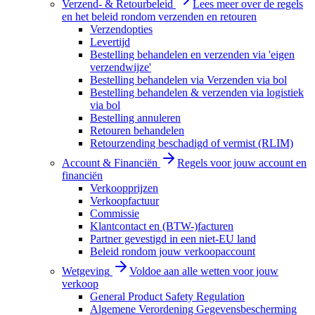
Verzend- & Retourbeleid
Lees meer over de regels
en het beleid rondom verzenden en retouren
Verzendopties
Levertijd
Bestelling behandelen en verzenden via 'eigen
verzendwijze'
Bestelling behandelen via Verzenden via bol
Bestelling behandelen & verzenden via logistiek
via bol
Bestelling annuleren
Retouren behandelen
Retourzending beschadigd of vermist (RLIM)
Account & Financiën
Regels voor jouw account en
financiën
Verkoopprijzen
Verkoopfactuur
Commissie
Klantcontact en (BTW-)facturen
Partner gevestigd in een niet-EU land
Beleid rondom jouw verkoopaccount
Wetgeving
Voldoe aan alle wetten voor jouw
verkoop
General Product Safety Regulation
Algemene Verordening Gegevensbescherming