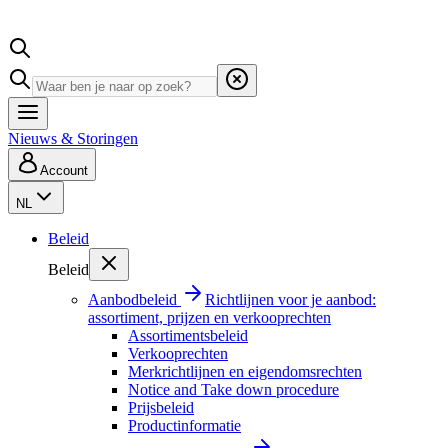
Nieuws & Storingen
Account
NL
Beleid
Beleid
Aanbodbeleid
Richtlijnen voor je aanbod:
assortiment, prijzen en verkooprechten
Assortimentsbeleid
Verkooprechten
Merkrichtlijnen en eigendomsrechten
Notice and Take down procedure
Prijsbeleid
Productinformatie