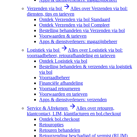
Verzenden via bol
Alles over Verzenden via bol:
diensten, tips en tarieven
Ontdek Verzenden via bol Standaard
Ontdek Verzenden via bol Compleet
Bestelling behandelen via Verzenden via bol
Voorwaarden & tarieven
Apps & dienstverleners: magazijnbeheer
Logistiek via bol
Alles over Logistiek via bol:
voorraadbeheer, retourafhandeling en tarieven
Ontdek Logistiek via bol
Bestelling behandelen & verzenden via logistiek
via bol
Voorraadbeheer
Financiële afhandeling
Voorraad retourneren
Voorwaarden en tarieven
Apps & dienstverleners: verzenden
Service & Afrekenen
Alles over retouren,
klantcontact, LIM, klantfacturen en bol.checkout
Ontdek bol.checkout
Retouropties
Retouren behandelen
Retourzending beschadigd of vermist (RLIM)