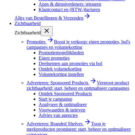
Apps & dienstverleners: retouren
Klantcontact en (BTW-)facturen
Alles van
Bestellingen & Verzenden
Zichtbaarheid
Zichtbaarheid
Promoties
Boost je verkoop: eigen promoties, bol's
campagnes en volumekorting
Promotiemogelijkheden
Eigen promoties
Deelnemen aan promoties via bol
Ontdek volumekorting
Volumekorting instellen
Adverteren: Sponsored Products
Vergroot product
zichtbaarheid: start, beheer en optimaliseer campagnes
Ontdek Sponsored Products
Start je campagne
Analyseer & optimaliseer
Voorwaarden & tarieven
Advies van agencies
Adverteren: Branded Shelves
Toon je
merkproducten prominent: start, beheer en optimaliseer
campagnes