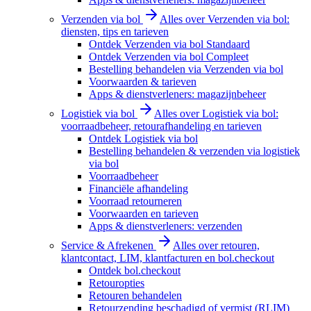
Verzenden via bol
Alles over Verzenden via bol:
diensten, tips en tarieven
Ontdek Verzenden via bol Standaard
Ontdek Verzenden via bol Compleet
Bestelling behandelen via Verzenden via bol
Voorwaarden & tarieven
Apps & dienstverleners: magazijnbeheer
Logistiek via bol
Alles over Logistiek via bol:
voorraadbeheer, retourafhandeling en tarieven
Ontdek Logistiek via bol
Bestelling behandelen & verzenden via logistiek
via bol
Voorraadbeheer
Financiële afhandeling
Voorraad retourneren
Voorwaarden en tarieven
Apps & dienstverleners: verzenden
Service & Afrekenen
Alles over retouren,
klantcontact, LIM, klantfacturen en bol.checkout
Ontdek bol.checkout
Retouropties
Retouren behandelen
Retourzending beschadigd of vermist (RLIM)