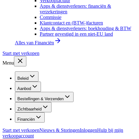
Verkoopfactuur
Apps & dienstverleners: financiën &
verzekeringen
Commissie
Klantcontact en (BTW-)facturen
Apps & dienstverleners: boekhouding & BTW
Partner gevestigd in een niet-EU land
Alles van
Financiën
Start met verkopen
Menu
Beleid
Aanbod
Bestellingen & Verzenden
Zichtbaarheid
Financiën
Start met verkopen
Nieuws & Storingen
Inloggen
Hulp bij mijn
verkoopaccount