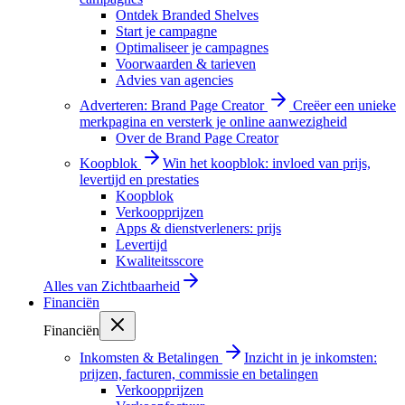
Ontdek Branded Shelves
Start je campagne
Optimaliseer je campagnes
Voorwaarden & tarieven
Advies van agencies
Adverteren: Brand Page Creator
Creëer een unieke
merkpagina en versterk je online aanwezigheid
Over de Brand Page Creator
Koopblok
Win het koopblok: invloed van prijs,
levertijd en prestaties
Koopblok
Verkoopprijzen
Apps & dienstverleners: prijs
Levertijd
Kwaliteitsscore
Alles van
Zichtbaarheid
Financiën
Financiën
Inkomsten & Betalingen
Inzicht in je inkomsten:
prijzen, facturen, commissie en betalingen
Verkoopprijzen