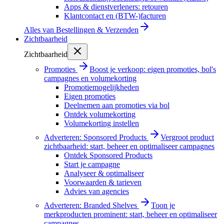
Apps & dienstverleners: retouren
Klantcontact en (BTW-)facturen
Alles van
Bestellingen & Verzenden
Zichtbaarheid
Zichtbaarheid
Promoties
Boost je verkoop: eigen promoties, bol's
campagnes en volumekorting
Promotiemogelijkheden
Eigen promoties
Deelnemen aan promoties via bol
Ontdek volumekorting
Volumekorting instellen
Adverteren: Sponsored Products
Vergroot product
zichtbaarheid: start, beheer en optimaliseer campagnes
Ontdek Sponsored Products
Start je campagne
Analyseer & optimaliseer
Voorwaarden & tarieven
Advies van agencies
Adverteren: Branded Shelves
Toon je
merkproducten prominent: start, beheer en optimaliseer
campagnes