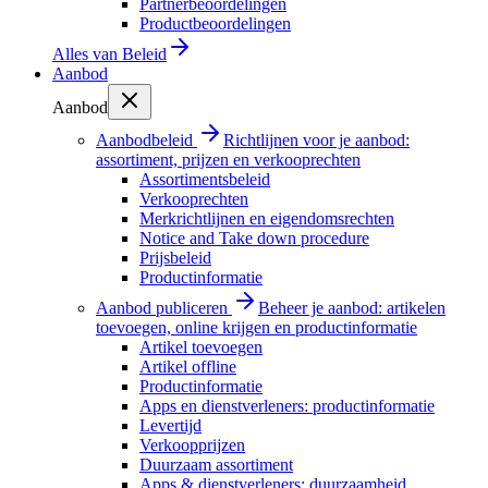
Partnerbeoordelingen
Productbeoordelingen
Alles van
Beleid
Aanbod
Aanbod
Aanbodbeleid
Richtlijnen voor je aanbod:
assortiment, prijzen en verkooprechten
Assortimentsbeleid
Verkooprechten
Merkrichtlijnen en eigendomsrechten
Notice and Take down procedure
Prijsbeleid
Productinformatie
Aanbod publiceren
Beheer je aanbod: artikelen
toevoegen, online krijgen en productinformatie
Artikel toevoegen
Artikel offline
Productinformatie
Apps en dienstverleners: productinformatie
Levertijd
Verkoopprijzen
Duurzaam assortiment
Apps & dienstverleners: duurzaamheid