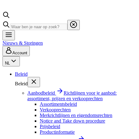
Nieuws & Storingen
Account
NL
Beleid
Beleid
Aanbodbeleid
Richtlijnen voor je aanbod:
assortiment, prijzen en verkooprechten
Assortimentsbeleid
Verkooprechten
Merkrichtlijnen en eigendomsrechten
Notice and Take down procedure
Prijsbeleid
Productinformatie