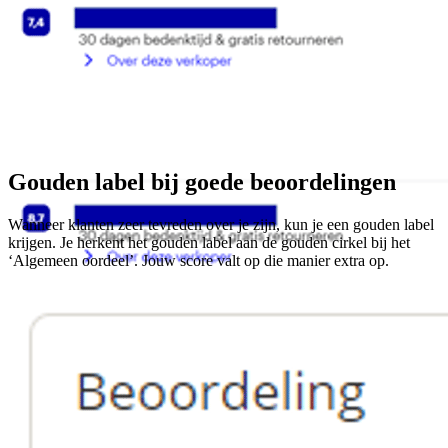
Gouden label bij goede beoordelingen
Wanneer klanten zeer tevreden over je zijn, kun je een gouden label
krijgen. Je herkent het gouden label aan de gouden cirkel bij het
‘Algemeen oordeel’. Jouw score valt op die manier extra op.