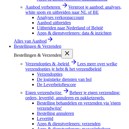
Aanbod verbeteren
Vergroot je aanbod: analyses,
white spots en uitbreiden naar NL of BE
Analyses verkoopaccount
Aanbod uitbreiden
Uitbreiden naar Nederland of België
Apps & dienstverleners: data & inzichten
Alles van
Aanbod
Bestellingen & Verzenden
Bestellingen & Verzenden
Verzendopties & -beleid
Lees meer over welke
verzendopties je hebt & het verzendbeleid
Verzendopties
De logistieke diensten van bol
De Leverbeloftescore
Eigen verzendwijze
Beheer je eigen verzending:
orders, levertijd, annuleren en pakketzegels.
Bestelling behandelen en verzenden via 'eigen
verzendwijze'
Bestelling annuleren
Levertijd
Apps & dienstverleners: verzenden
Apps & dienstverleners: magazijnbeheer