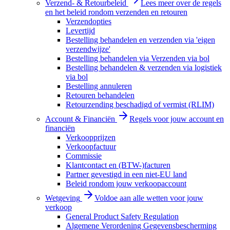
Verzend- & Retourbeleid
Lees meer over de regels
en het beleid rondom verzenden en retouren
Verzendopties
Levertijd
Bestelling behandelen en verzenden via 'eigen
verzendwijze'
Bestelling behandelen via Verzenden via bol
Bestelling behandelen & verzenden via logistiek
via bol
Bestelling annuleren
Retouren behandelen
Retourzending beschadigd of vermist (RLIM)
Account & Financiën
Regels voor jouw account en
financiën
Verkoopprijzen
Verkoopfactuur
Commissie
Klantcontact en (BTW-)facturen
Partner gevestigd in een niet-EU land
Beleid rondom jouw verkoopaccount
Wetgeving
Voldoe aan alle wetten voor jouw
verkoop
General Product Safety Regulation
Algemene Verordening Gegevensbescherming