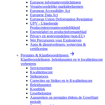
Europese informatieverplichtingen
Verantwoordelijke marktdeelnemers
European Accessibility Act
Europese Data Act
European Union Deforestation Regulation
UPV - Uitgebreide
Producentenverantwoordelijkheid
Energielabel en productinformatieblad
Privacy en gegevensdeling (non-EU)
Wet Precursoren voor Explosieven
Apps & dienstverleners: wetgeving &
certificering
Prestaties & Klantbeoordelingen
Klantbeoordelingen, beleidspunten en je kwaliteitsscore
verbeteren
Servicenormen
Kwaliteitsscore
Strikeproces
Correcties op Strikes en je Kwaliteitsscore
Beleidspunten
Koopblok
Groeibeloning
Aanspreken op prestaties tijdens de GroeiStart
periode