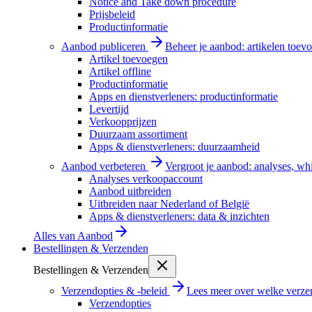
Notice and Take down procedure
Prijsbeleid
Productinformatie
Aanbod publiceren
Beheer je aanbod: artikelen toevo
Artikel toevoegen
Artikel offline
Productinformatie
Apps en dienstverleners: productinformatie
Levertijd
Verkoopprijzen
Duurzaam assortiment
Apps & dienstverleners: duurzaamheid
Aanbod verbeteren
Vergroot je aanbod: analyses, wh
Analyses verkoopaccount
Aanbod uitbreiden
Uitbreiden naar Nederland of België
Apps & dienstverleners: data & inzichten
Alles van
Aanbod
Bestellingen & Verzenden
Bestellingen & Verzenden
Verzendopties & -beleid
Lees meer over welke verzen
Verzendopties