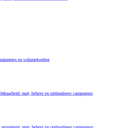
 campagnes en volumekorting
chtbaarheid: start, beheer en optimaliseer campagnes
prominent: start, beheer en optimaliseer campagnes