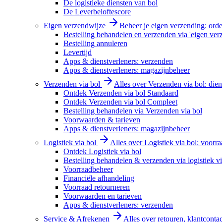
De logistieke diensten van bol
De Leverbeloftescore
Eigen verzendwijze
Beheer je eigen verzending: order
Bestelling behandelen en verzenden via 'eigen ver
Bestelling annuleren
Levertijd
Apps & dienstverleners: verzenden
Apps & dienstverleners: magazijnbeheer
Verzenden via bol
Alles over Verzenden via bol: diens
Ontdek Verzenden via bol Standaard
Ontdek Verzenden via bol Compleet
Bestelling behandelen via Verzenden via bol
Voorwaarden & tarieven
Apps & dienstverleners: magazijnbeheer
Logistiek via bol
Alles over Logistiek via bol: voorr
Ontdek Logistiek via bol
Bestelling behandelen & verzenden via logistiek vi
Voorraadbeheer
Financiële afhandeling
Voorraad retourneren
Voorwaarden en tarieven
Apps & dienstverleners: verzenden
Service & Afrekenen
Alles over retouren, klantconta