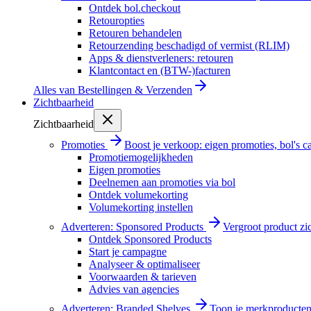
Ontdek bol.checkout
Retouropties
Retouren behandelen
Retourzending beschadigd of vermist (RLIM)
Apps & dienstverleners: retouren
Klantcontact en (BTW-)facturen
Alles van
Bestellingen & Verzenden
Zichtbaarheid
Zichtbaarheid
Promoties
Boost je verkoop: eigen promoties, bol's
Promotiemogelijkheden
Eigen promoties
Deelnemen aan promoties via bol
Ontdek volumekorting
Volumekorting instellen
Adverteren: Sponsored Products
Vergroot product zi
Ontdek Sponsored Products
Start je campagne
Analyseer & optimaliseer
Voorwaarden & tarieven
Advies van agencies
Adverteren: Branded Shelves
Toon je merkproducten 