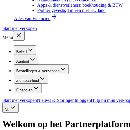
Apps & dienstverleners: boekhouding & BTW
Partner gevestigd in een niet-EU land
Alles van
Financiën
Start met verkopen
Menu
Beleid
Aanbod
Bestellingen & Verzenden
Zichtbaarheid
Financiën
Start met verkopen
Nieuws & Storingen
Inloggen
Hulp bij mijn verkoo
NL
Welkom op het Partnerplatform