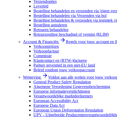
Verzendopties
Levertijd
Bestelling behandelen en verzenden via 'eigen ver
Bestelling behandelen via Verzenden via bol
Bestelling behandelen & verzenden via logistiek vi
Bestelling annuleren
Retouren behandelen
Retourzending beschadigd of vermist (RLIM)
Account & Financiën
Regels voor jouw account en f
Verkoopprijzen
Verkoopfactuur
Commissie
Klantcontact en (BTW-)facturen
Partner gevestigd in een niet-EU land
Beleid rondom jouw verkoopaccount
Wetgeving
Voldoe aan alle wetten voor jouw verkoo
General Product Safety Regulation
Algemene Verordening Gegevensbescherming
Europese informatieverplichtingen
Verantwoordelijke marktdeelnemers
European Accessibility Act
Europese Data Act
European Union Deforestation Regulation
UPV - Uitgebreide Producentenverantwoordelijkh