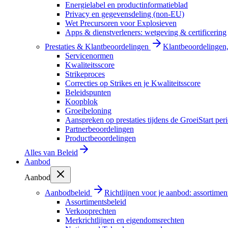
Energielabel en productinformatieblad
Privacy en gegevensdeling (non-EU)
Wet Precursoren voor Explosieven
Apps & dienstverleners: wetgeving & certificering
Prestaties & Klantbeoordelingen
Klantbeoordelingen, 
Servicenormen
Kwaliteitsscore
Strikeproces
Correcties op Strikes en je Kwaliteitsscore
Beleidspunten
Koopblok
Groeibeloning
Aanspreken op prestaties tijdens de GroeiStart per
Partnerbeoordelingen
Productbeoordelingen
Alles van
Beleid
Aanbod
Aanbod
Aanbodbeleid
Richtlijnen voor je aanbod: assortimen
Assortimentsbeleid
Verkooprechten
Merkrichtlijnen en eigendomsrechten