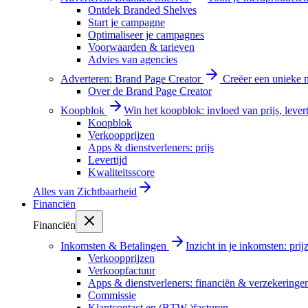
Ontdek Branded Shelves
Start je campagne
Optimaliseer je campagnes
Voorwaarden & tarieven
Advies van agencies
Adverteren: Brand Page Creator
Creëer een unieke m
Over de Brand Page Creator
Koopblok
Win het koopblok: invloed van prijs, levert
Koopblok
Verkoopprijzen
Apps & dienstverleners: prijs
Levertijd
Kwaliteitsscore
Alles van
Zichtbaarheid
Financiën
Financiën
Inkomsten & Betalingen
Inzicht in je inkomsten: pri
Verkoopprijzen
Verkoopfactuur
Apps & dienstverleners: financiën & verzekeringe
Commissie
Klantcontact en (BTW-)facturen