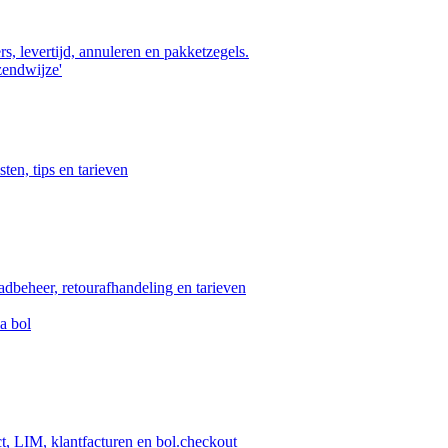
s, levertijd, annuleren en pakketzegels.
zendwijze'
ten, tips en tarieven
aadbeheer, retourafhandeling en tarieven
a bol
ct, LIM, klantfacturen en bol.checkout