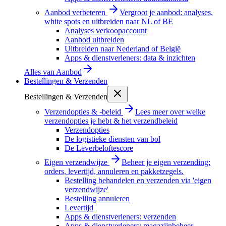
Aanbod verbeteren
Vergroot je aanbod: analyses,
white spots en uitbreiden naar NL of BE
Analyses verkoopaccount
Aanbod uitbreiden
Uitbreiden naar Nederland of België
Apps & dienstverleners: data & inzichten
Alles van
Aanbod
Bestellingen & Verzenden
Bestellingen & Verzenden
Verzendopties & -beleid
Lees meer over welke
verzendopties je hebt & het verzendbeleid
Verzendopties
De logistieke diensten van bol
De Leverbeloftescore
Eigen verzendwijze
Beheer je eigen verzending:
orders, levertijd, annuleren en pakketzegels.
Bestelling behandelen en verzenden via 'eigen
verzendwijze'
Bestelling annuleren
Levertijd
Apps & dienstverleners: verzenden
Apps & dienstverleners: magazijnbeheer