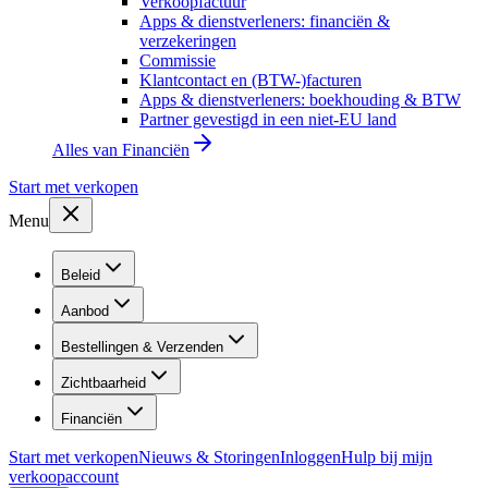
Verkoopfactuur
Apps & dienstverleners: financiën &
verzekeringen
Commissie
Klantcontact en (BTW-)facturen
Apps & dienstverleners: boekhouding & BTW
Partner gevestigd in een niet-EU land
Alles van
Financiën
Start met verkopen
Menu
Beleid
Aanbod
Bestellingen & Verzenden
Zichtbaarheid
Financiën
Start met verkopen
Nieuws & Storingen
Inloggen
Hulp bij mijn
verkoopaccount