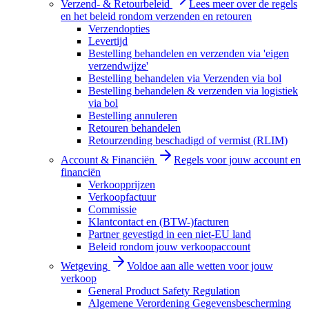
Verzend- & Retourbeleid
Lees meer over de regels
en het beleid rondom verzenden en retouren
Verzendopties
Levertijd
Bestelling behandelen en verzenden via 'eigen
verzendwijze'
Bestelling behandelen via Verzenden via bol
Bestelling behandelen & verzenden via logistiek
via bol
Bestelling annuleren
Retouren behandelen
Retourzending beschadigd of vermist (RLIM)
Account & Financiën
Regels voor jouw account en
financiën
Verkoopprijzen
Verkoopfactuur
Commissie
Klantcontact en (BTW-)facturen
Partner gevestigd in een niet-EU land
Beleid rondom jouw verkoopaccount
Wetgeving
Voldoe aan alle wetten voor jouw
verkoop
General Product Safety Regulation
Algemene Verordening Gegevensbescherming