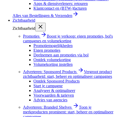
Apps & dienstverleners: retouren
Klantcontact en (BTW-)facturen
Alles van
Bestellingen & Verzenden
Zichtbaarheid
Zichtbaarheid
Promoties
Boost je verkoop: eigen promoties, bol's
campagnes en volumekorting
Promotiemogelijkheden
Eigen promoties
Deelnemen aan promoties via bol
Ontdek volumekorting
Volumekorting instellen
Adverteren: Sponsored Products
Vergroot product
zichtbaarheid: start, beheer en optimaliseer campagnes
Ontdek Sponsored Products
Start je campagne
Analyseer & optimaliseer
Voorwaarden & tarieven
Advies van agencies
Adverteren: Branded Shelves
Toon je
merkproducten prominent: start, beheer en optimaliseer
campagnes