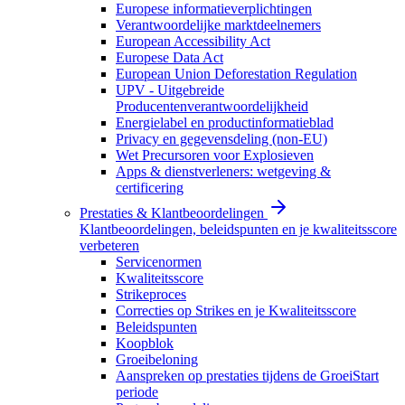
Europese informatieverplichtingen
Verantwoordelijke marktdeelnemers
European Accessibility Act
Europese Data Act
European Union Deforestation Regulation
UPV - Uitgebreide
Producentenverantwoordelijkheid
Energielabel en productinformatieblad
Privacy en gegevensdeling (non-EU)
Wet Precursoren voor Explosieven
Apps & dienstverleners: wetgeving &
certificering
Prestaties & Klantbeoordelingen
Klantbeoordelingen, beleidspunten en je kwaliteitsscore
verbeteren
Servicenormen
Kwaliteitsscore
Strikeproces
Correcties op Strikes en je Kwaliteitsscore
Beleidspunten
Koopblok
Groeibeloning
Aanspreken op prestaties tijdens de GroeiStart
periode