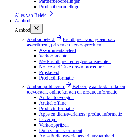
Partnerbeoordelingen
Productbeoordelingen
Alles van
Beleid
Aanbod
Aanbod
Aanbodbeleid
Richtlijnen voor je aanbod:
assortiment, prijzen en verkooprechten
Assortimentsbeleid
Verkooprechten
Merkrichtlijnen en eigendomsrechten
Notice and Take down procedure
Prijsbeleid
Productinformatie
Aanbod publiceren
Beheer je aanbod: artikelen
toevoegen, online krijgen en productinformatie
Artikel toevoegen
Artikel offline
Productinformatie
Apps en dienstverleners: productinformatie
Levertijd
Verkoopprijzen
Duurzaam assortiment
Apps & dienstverleners: duurzaamheid