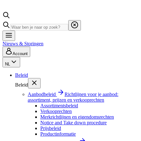
Nieuws & Storingen
Account
NL
Beleid
Beleid
Aanbodbeleid
Richtlijnen voor je aanbod:
assortiment, prijzen en verkooprechten
Assortimentsbeleid
Verkooprechten
Merkrichtlijnen en eigendomsrechten
Notice and Take down procedure
Prijsbeleid
Productinformatie