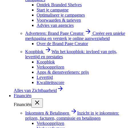
Ontdek Branded Shelves
Start je campagne
Optimaliseer je campagnes
Voorwaarden & tarieven
Advies van agencies
Adverteren: Brand Page Creator
Creëer een unieke
merkpagina en versterk je online aanwezigheid
Over de Brand Page Creator
Koopblok
Win het koopblok: invloed van prijs,
levertijd en prestaties
Koopblok
Verkoopprijzen
Apps & dienstverleners: prijs
Levertijd
Kwaliteitsscore
Alles van
Zichtbaarheid
Financiën
Financiën
Inkomsten & Betalingen
Inzicht in je inkomsten:
prijzen, facturen, commissie en betalingen
Verkoopprijzen