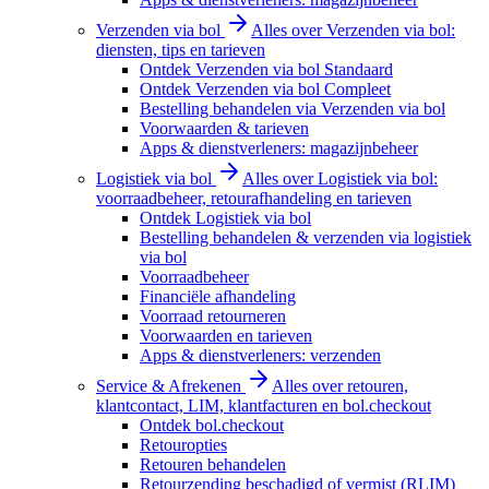
Verzenden via bol
Alles over Verzenden via bol:
diensten, tips en tarieven
Ontdek Verzenden via bol Standaard
Ontdek Verzenden via bol Compleet
Bestelling behandelen via Verzenden via bol
Voorwaarden & tarieven
Apps & dienstverleners: magazijnbeheer
Logistiek via bol
Alles over Logistiek via bol:
voorraadbeheer, retourafhandeling en tarieven
Ontdek Logistiek via bol
Bestelling behandelen & verzenden via logistiek
via bol
Voorraadbeheer
Financiële afhandeling
Voorraad retourneren
Voorwaarden en tarieven
Apps & dienstverleners: verzenden
Service & Afrekenen
Alles over retouren,
klantcontact, LIM, klantfacturen en bol.checkout
Ontdek bol.checkout
Retouropties
Retouren behandelen
Retourzending beschadigd of vermist (RLIM)