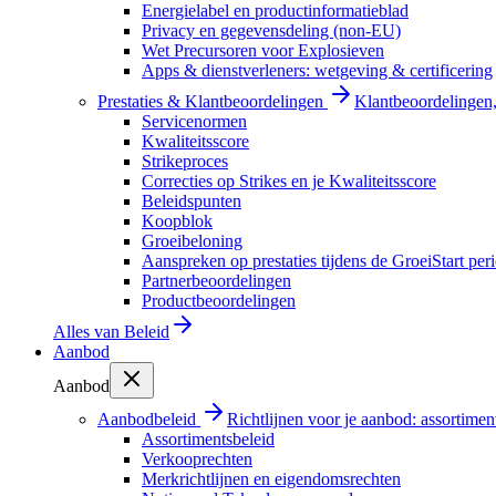
Energielabel en productinformatieblad
Privacy en gegevensdeling (non-EU)
Wet Precursoren voor Explosieven
Apps & dienstverleners: wetgeving & certificering
Prestaties & Klantbeoordelingen
Klantbeoordelingen, 
Servicenormen
Kwaliteitsscore
Strikeproces
Correcties op Strikes en je Kwaliteitsscore
Beleidspunten
Koopblok
Groeibeloning
Aanspreken op prestaties tijdens de GroeiStart per
Partnerbeoordelingen
Productbeoordelingen
Alles van
Beleid
Aanbod
Aanbod
Aanbodbeleid
Richtlijnen voor je aanbod: assortimen
Assortimentsbeleid
Verkooprechten
Merkrichtlijnen en eigendomsrechten