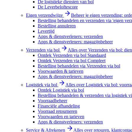
De logistieke diensten van bol
De Leverbeloftescore
Eigen verzendwijze
Beheer je eigen verzending: order
Bestelling behandelen en verzenden via 'eigen ver
Bestelling annuleren
Levertijd
Apps & dienstverleners: verzenden
Apps & dienstverleners: magazijnbeheer
Verzenden via bol
Alles over Verzenden via bol: diens
Ontdek Verzenden via bol Standaard
Ontdek Verzenden via bol Compleet
Bestelling behandelen via Verzenden via bol
Voorwaarden & tarieven
Apps & dienstverleners: magazijnbeheer
Logistiek via bol
Alles over Logistiek via bol: voorr
Ontdek Logistiek via bol
Bestelling behandelen & verzenden via logistiek vi
Voorraadbeheer
Financiële afhandeling
Voorraad retourneren
Voorwaarden en tarieven
Apps & dienstverleners: verzenden
Service & Afrekenen
Alles over retouren, klantconta