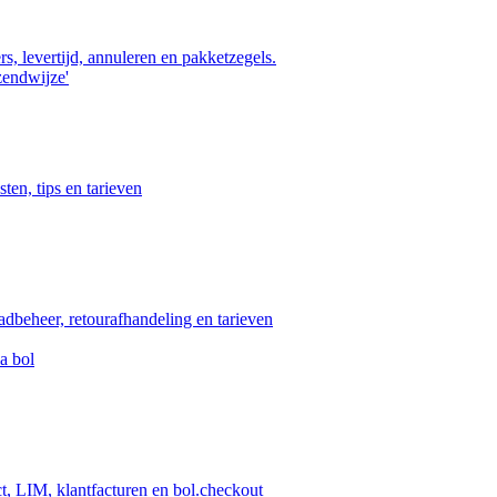
s, levertijd, annuleren en pakketzegels.
zendwijze'
ten, tips en tarieven
aadbeheer, retourafhandeling en tarieven
a bol
ct, LIM, klantfacturen en bol.checkout