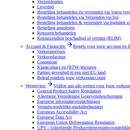
Verzendopties
Levertijd
Bestelling behandelen en verzenden via 'eigen ver
Bestelling behandelen via Verzenden via bol
Bestelling behandelen & verzenden via logistiek vi
Bestelling annuleren
Retouren behandelen
Retourzending beschadigd of vermist (RLIM)
Account & Financiën
Regels voor jouw account en f
Verkoopprijzen
Verkoopfactuur
Commissie
Klantcontact en (BTW-)facturen
Partner gevestigd in een niet-EU land
Beleid rondom jouw verkoopaccount
Wetgeving
Voldoe aan alle wetten voor jouw verkoo
General Product Safety Regulation
Algemene Verordening Gegevensbescherming
Europese informatieverplichtingen
Verantwoordelijke marktdeelnemers
European Accessibility Act
Europese Data Act
European Union Deforestation Regulation
UPV - Uitgebreide Producentenverantwoordelijkh