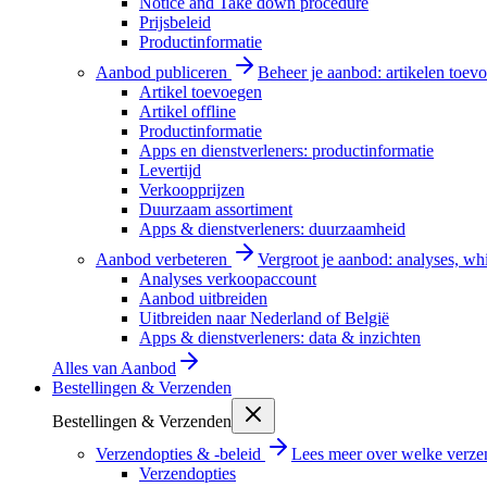
Notice and Take down procedure
Prijsbeleid
Productinformatie
Aanbod publiceren
Beheer je aanbod: artikelen toevo
Artikel toevoegen
Artikel offline
Productinformatie
Apps en dienstverleners: productinformatie
Levertijd
Verkoopprijzen
Duurzaam assortiment
Apps & dienstverleners: duurzaamheid
Aanbod verbeteren
Vergroot je aanbod: analyses, wh
Analyses verkoopaccount
Aanbod uitbreiden
Uitbreiden naar Nederland of België
Apps & dienstverleners: data & inzichten
Alles van
Aanbod
Bestellingen & Verzenden
Bestellingen & Verzenden
Verzendopties & -beleid
Lees meer over welke verzen
Verzendopties