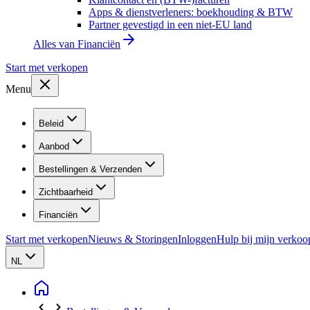
Apps & dienstverleners: boekhouding & BTW
Partner gevestigd in een niet-EU land
Alles van
Financiën
Start met verkopen
Menu
Beleid
Aanbod
Bestellingen & Verzenden
Zichtbaarheid
Financiën
Start met verkopen
Nieuws & Storingen
Inloggen
Hulp bij mijn verkoo
NL