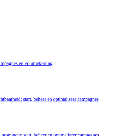
 campagnes en volumekorting
chtbaarheid: start, beheer en optimaliseer campagnes
prominent: start, beheer en optimaliseer campagnes