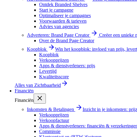
Ontdek Branded Shelves
Start je campagne
Optimaliseer je campagnes
Voorwaarden & tarieven
Advies van agencies
Adverteren: Brand Page Creator
Creëer een unieke m
Over de Brand Page Creator
Koopblok
Win het koopblok: invloed van prijs, levert
Koopblok
Verkoopprijzen
Apps & dienstverleners: prijs
Levertijd
Kwaliteitsscore
Alles van
Zichtbaarheid
Financiën
Financiën
Inkomsten & Betalingen
Inzicht in je inkomsten: pri
Verkoopprijzen
Verkoopfactuur
Apps & dienstverleners: financiën & verzekeringe
Commissie
Klantcontact en (BTW-)facturen