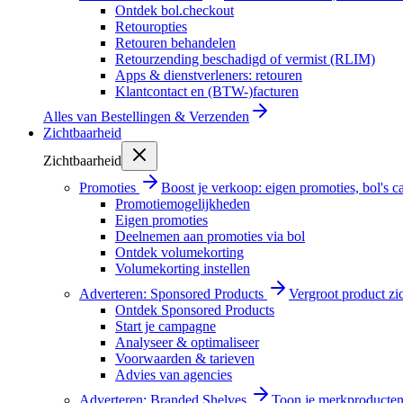
Ontdek bol.checkout
Retouropties
Retouren behandelen
Retourzending beschadigd of vermist (RLIM)
Apps & dienstverleners: retouren
Klantcontact en (BTW-)facturen
Alles van
Bestellingen & Verzenden
Zichtbaarheid
Zichtbaarheid
Promoties
Boost je verkoop: eigen promoties, bol's
Promotiemogelijkheden
Eigen promoties
Deelnemen aan promoties via bol
Ontdek volumekorting
Volumekorting instellen
Adverteren: Sponsored Products
Vergroot product zi
Ontdek Sponsored Products
Start je campagne
Analyseer & optimaliseer
Voorwaarden & tarieven
Advies van agencies
Adverteren: Branded Shelves
Toon je merkproducten 