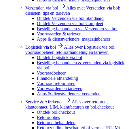
Verzenden via bol
Alles over Verzenden via bol:
diensten, tips en tarieven
Ontdek Verzenden via bol Standaard
Ontdek Verzenden via bol Compleet
Bestelling behandelen via Verzenden via bol
Voorwaarden & tarieven
Apps & dienstverleners: magazijnbeheer
Logistiek via bol
Alles over Logistiek via bol:
voorraadbeheer, retourafhandeling en tarieven
Ontdek Logistiek via bol
Bestelling behandelen & verzenden via logistiek
via bol
Voorraadbeheer
Financiële afhandeling
Voorraad retourneren
Voorwaarden en tarieven
Apps & dienstverleners: verzenden
Service & Afrekenen
Alles over retouren,
klantcontact, LIM, klantfacturen en bol.checkout
Ontdek bol.checkout
Retouropties
Retouren behandelen
Retourzending beschadigd of vermist (RLIM)