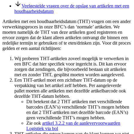
Veelgestelde vragen over de opslag van artikelen met een
houdbaarheidsdatum
Artikelen met een houdbaarheidsdatum (THT) vragen om een ander
verwerkingsproces in onze BFC’s dan ‘normale’ artikelen. We
moeten namelijk de THT van deze artikelen goed registreren en
ervoor zorgen dat de klant alleen artikelen ontvangt die binnen een
redelijke termijn te gebruiken of te eten/drinken zijn. Voor dit proces
gelden er een aantal richtlijnen:
Wij proberen THT-artikelen zoveel mogelijk te verwerken in
een BFC dat hier specifiek voor ingericht is. Dit kan ervoor
zorgen dat zendingen, die bijvoorbeeld bestaan uit artikelen
met en zonder THT, gesplitst moeten worden aangeleverd.
Een THT-artikel moet een zichtbare THT-datum op de
verpakking van het artikel zelf hebben. Per aangeleverde
pallet moeten alle artikelen met dezelfde artikelbarcode ook
dezelfde THT-datum hebben.
Dit betekent dat 2 THT artikelen met verschillende
barcodes (EAN’s) verschillende THT’s mogen hebben
en dat 2 THT-artikelen met dezelfde barcode (EAN’s)
geen verschillende THT’s mogen hebben.
Zie ook
artikel 3.2.2 van de aanlevervoorwaarden
Logistiek via bol
THT-artikelen die retour komen van de klant kunnen we niet