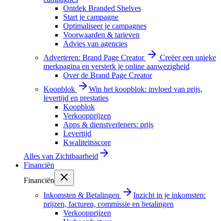
Ontdek Branded Shelves
Start je campagne
Optimaliseer je campagnes
Voorwaarden & tarieven
Advies van agencies
Adverteren: Brand Page Creator
Creëer een unieke
merkpagina en versterk je online aanwezigheid
Over de Brand Page Creator
Koopblok
Win het koopblok: invloed van prijs,
levertijd en prestaties
Koopblok
Verkoopprijzen
Apps & dienstverleners: prijs
Levertijd
Kwaliteitsscore
Alles van
Zichtbaarheid
Financiën
Financiën
Inkomsten & Betalingen
Inzicht in je inkomsten:
prijzen, facturen, commissie en betalingen
Verkoopprijzen