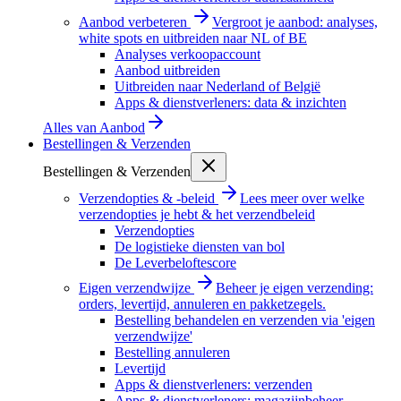
Aanbod verbeteren
Vergroot je aanbod: analyses,
white spots en uitbreiden naar NL of BE
Analyses verkoopaccount
Aanbod uitbreiden
Uitbreiden naar Nederland of België
Apps & dienstverleners: data & inzichten
Alles van
Aanbod
Bestellingen & Verzenden
Bestellingen & Verzenden
Verzendopties & -beleid
Lees meer over welke
verzendopties je hebt & het verzendbeleid
Verzendopties
De logistieke diensten van bol
De Leverbeloftescore
Eigen verzendwijze
Beheer je eigen verzending:
orders, levertijd, annuleren en pakketzegels.
Bestelling behandelen en verzenden via 'eigen
verzendwijze'
Bestelling annuleren
Levertijd
Apps & dienstverleners: verzenden
Apps & dienstverleners: magazijnbeheer