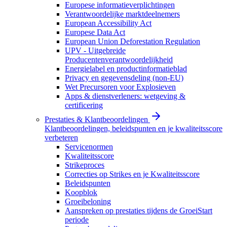
Europese informatieverplichtingen
Verantwoordelijke marktdeelnemers
European Accessibility Act
Europese Data Act
European Union Deforestation Regulation
UPV - Uitgebreide
Producentenverantwoordelijkheid
Energielabel en productinformatieblad
Privacy en gegevensdeling (non-EU)
Wet Precursoren voor Explosieven
Apps & dienstverleners: wetgeving &
certificering
Prestaties & Klantbeoordelingen
Klantbeoordelingen, beleidspunten en je kwaliteitsscore
verbeteren
Servicenormen
Kwaliteitsscore
Strikeproces
Correcties op Strikes en je Kwaliteitsscore
Beleidspunten
Koopblok
Groeibeloning
Aanspreken op prestaties tijdens de GroeiStart
periode