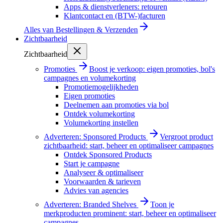
Apps & dienstverleners: retouren
Klantcontact en (BTW-)facturen
Alles van
Bestellingen & Verzenden
Zichtbaarheid
Zichtbaarheid
Promoties
Boost je verkoop: eigen promoties, bol's
campagnes en volumekorting
Promotiemogelijkheden
Eigen promoties
Deelnemen aan promoties via bol
Ontdek volumekorting
Volumekorting instellen
Adverteren: Sponsored Products
Vergroot product
zichtbaarheid: start, beheer en optimaliseer campagnes
Ontdek Sponsored Products
Start je campagne
Analyseer & optimaliseer
Voorwaarden & tarieven
Advies van agencies
Adverteren: Branded Shelves
Toon je
merkproducten prominent: start, beheer en optimaliseer
campagnes