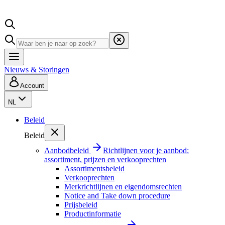
Nieuws & Storingen
Account
NL
Beleid
Beleid
Aanbodbeleid
Richtlijnen voor je aanbod:
assortiment, prijzen en verkooprechten
Assortimentsbeleid
Verkooprechten
Merkrichtlijnen en eigendomsrechten
Notice and Take down procedure
Prijsbeleid
Productinformatie