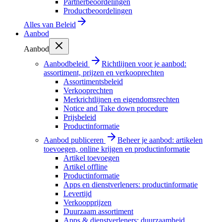
Partnerbeoordelingen
Productbeoordelingen
Alles van
Beleid
Aanbod
Aanbod
Aanbodbeleid
Richtlijnen voor je aanbod:
assortiment, prijzen en verkooprechten
Assortimentsbeleid
Verkooprechten
Merkrichtlijnen en eigendomsrechten
Notice and Take down procedure
Prijsbeleid
Productinformatie
Aanbod publiceren
Beheer je aanbod: artikelen
toevoegen, online krijgen en productinformatie
Artikel toevoegen
Artikel offline
Productinformatie
Apps en dienstverleners: productinformatie
Levertijd
Verkoopprijzen
Duurzaam assortiment
Apps & dienstverleners: duurzaamheid