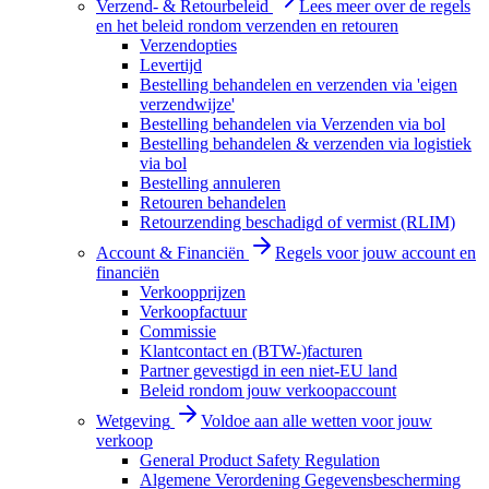
Verzend- & Retourbeleid
Lees meer over de regels
en het beleid rondom verzenden en retouren
Verzendopties
Levertijd
Bestelling behandelen en verzenden via 'eigen
verzendwijze'
Bestelling behandelen via Verzenden via bol
Bestelling behandelen & verzenden via logistiek
via bol
Bestelling annuleren
Retouren behandelen
Retourzending beschadigd of vermist (RLIM)
Account & Financiën
Regels voor jouw account en
financiën
Verkoopprijzen
Verkoopfactuur
Commissie
Klantcontact en (BTW-)facturen
Partner gevestigd in een niet-EU land
Beleid rondom jouw verkoopaccount
Wetgeving
Voldoe aan alle wetten voor jouw
verkoop
General Product Safety Regulation
Algemene Verordening Gegevensbescherming