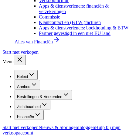
Verkoopfactuur
Apps & dienstverleners: financiën &
verzekeringen
Commissie
Klantcontact en (BTW-)facturen
Apps & dienstverleners: boekhouding & BTW
Partner gevestigd in een niet-EU land
Alles van
Financiën
Start met verkopen
Menu
Beleid
Aanbod
Bestellingen & Verzenden
Zichtbaarheid
Financiën
Start met verkopen
Nieuws & Storingen
Inloggen
Hulp bij mijn
verkoopaccount