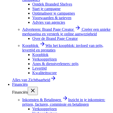
Ontdek Branded Shelves
Start je campagne
Optimaliseer je campagnes
Voorwaarden & tarieven
Advies van agencies
Adverteren: Brand Page Creator
Creëer een unieke
merkpagina en versterk je online aanwezigheid
Over de Brand Page Creator
Koopblok
Win het koopblok: invloed van prijs,
levertijd en prestaties
Koopblok
Verkoopprijzen
Apps & dienstverleners: prijs
Levertijd
Kwaliteitsscore
Alles van
Zichtbaarheid
Financiën
Financiën
Inkomsten & Betalingen
Inzicht in je inkomsten:
prijzen, facturen, commissie en betalingen
Verkoopprijzen