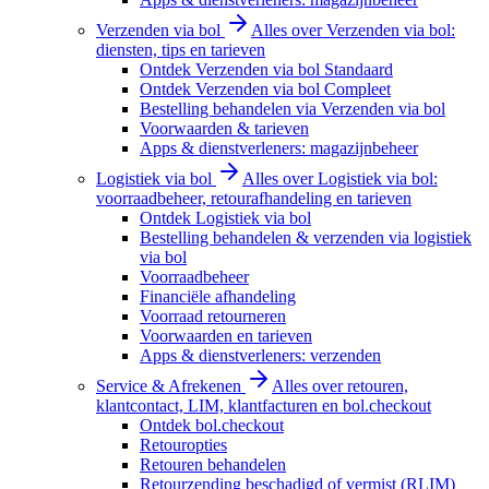
Verzenden via bol
Alles over Verzenden via bol:
diensten, tips en tarieven
Ontdek Verzenden via bol Standaard
Ontdek Verzenden via bol Compleet
Bestelling behandelen via Verzenden via bol
Voorwaarden & tarieven
Apps & dienstverleners: magazijnbeheer
Logistiek via bol
Alles over Logistiek via bol:
voorraadbeheer, retourafhandeling en tarieven
Ontdek Logistiek via bol
Bestelling behandelen & verzenden via logistiek
via bol
Voorraadbeheer
Financiële afhandeling
Voorraad retourneren
Voorwaarden en tarieven
Apps & dienstverleners: verzenden
Service & Afrekenen
Alles over retouren,
klantcontact, LIM, klantfacturen en bol.checkout
Ontdek bol.checkout
Retouropties
Retouren behandelen
Retourzending beschadigd of vermist (RLIM)