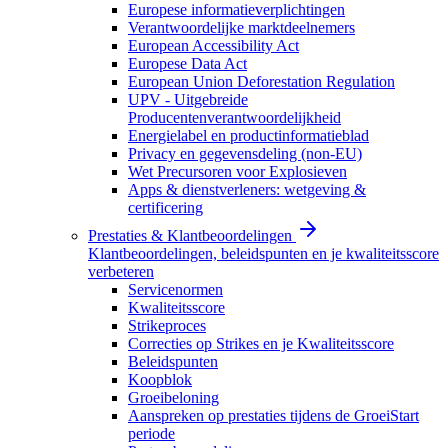
Europese informatieverplichtingen
Verantwoordelijke marktdeelnemers
European Accessibility Act
Europese Data Act
European Union Deforestation Regulation
UPV - Uitgebreide
Producentenverantwoordelijkheid
Energielabel en productinformatieblad
Privacy en gegevensdeling (non-EU)
Wet Precursoren voor Explosieven
Apps & dienstverleners: wetgeving &
certificering
Prestaties & Klantbeoordelingen
Klantbeoordelingen, beleidspunten en je kwaliteitsscore
verbeteren
Servicenormen
Kwaliteitsscore
Strikeproces
Correcties op Strikes en je Kwaliteitsscore
Beleidspunten
Koopblok
Groeibeloning
Aanspreken op prestaties tijdens de GroeiStart
periode