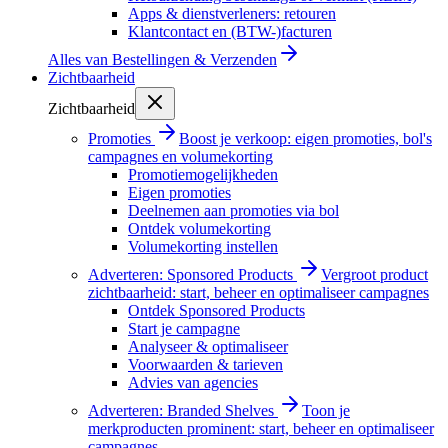
Apps & dienstverleners: retouren
Klantcontact en (BTW-)facturen
Alles van
Bestellingen & Verzenden
Zichtbaarheid
Zichtbaarheid
Promoties
Boost je verkoop: eigen promoties, bol's
campagnes en volumekorting
Promotiemogelijkheden
Eigen promoties
Deelnemen aan promoties via bol
Ontdek volumekorting
Volumekorting instellen
Adverteren: Sponsored Products
Vergroot product
zichtbaarheid: start, beheer en optimaliseer campagnes
Ontdek Sponsored Products
Start je campagne
Analyseer & optimaliseer
Voorwaarden & tarieven
Advies van agencies
Adverteren: Branded Shelves
Toon je
merkproducten prominent: start, beheer en optimaliseer
campagnes