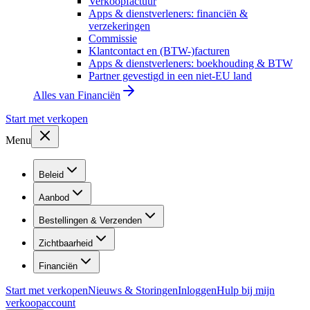
Verkoopfactuur
Apps & dienstverleners: financiën &
verzekeringen
Commissie
Klantcontact en (BTW-)facturen
Apps & dienstverleners: boekhouding & BTW
Partner gevestigd in een niet-EU land
Alles van
Financiën
Start met verkopen
Menu
Beleid
Aanbod
Bestellingen & Verzenden
Zichtbaarheid
Financiën
Start met verkopen
Nieuws & Storingen
Inloggen
Hulp bij mijn
verkoopaccount