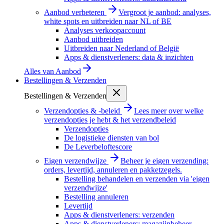
Aanbod verbeteren
Vergroot je aanbod: analyses,
white spots en uitbreiden naar NL of BE
Analyses verkoopaccount
Aanbod uitbreiden
Uitbreiden naar Nederland of België
Apps & dienstverleners: data & inzichten
Alles van
Aanbod
Bestellingen & Verzenden
Bestellingen & Verzenden
Verzendopties & -beleid
Lees meer over welke
verzendopties je hebt & het verzendbeleid
Verzendopties
De logistieke diensten van bol
De Leverbeloftescore
Eigen verzendwijze
Beheer je eigen verzending:
orders, levertijd, annuleren en pakketzegels.
Bestelling behandelen en verzenden via 'eigen
verzendwijze'
Bestelling annuleren
Levertijd
Apps & dienstverleners: verzenden
Apps & dienstverleners: magazijnbeheer