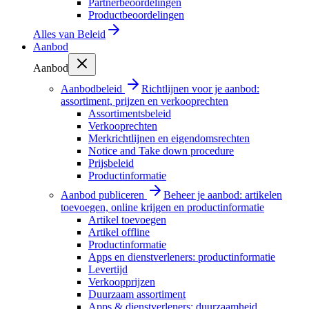
Partnerbeoordelingen
Productbeoordelingen
Alles van
Beleid
Aanbod
Aanbod
Aanbodbeleid
Richtlijnen voor je aanbod:
assortiment, prijzen en verkooprechten
Assortimentsbeleid
Verkooprechten
Merkrichtlijnen en eigendomsrechten
Notice and Take down procedure
Prijsbeleid
Productinformatie
Aanbod publiceren
Beheer je aanbod: artikelen
toevoegen, online krijgen en productinformatie
Artikel toevoegen
Artikel offline
Productinformatie
Apps en dienstverleners: productinformatie
Levertijd
Verkoopprijzen
Duurzaam assortiment
Apps & dienstverleners: duurzaamheid