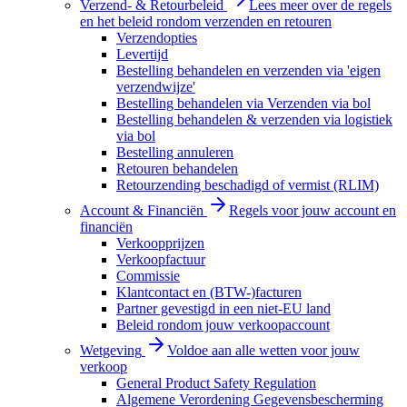
Verzend- & Retourbeleid
Lees meer over de regels
en het beleid rondom verzenden en retouren
Verzendopties
Levertijd
Bestelling behandelen en verzenden via 'eigen
verzendwijze'
Bestelling behandelen via Verzenden via bol
Bestelling behandelen & verzenden via logistiek
via bol
Bestelling annuleren
Retouren behandelen
Retourzending beschadigd of vermist (RLIM)
Account & Financiën
Regels voor jouw account en
financiën
Verkoopprijzen
Verkoopfactuur
Commissie
Klantcontact en (BTW-)facturen
Partner gevestigd in een niet-EU land
Beleid rondom jouw verkoopaccount
Wetgeving
Voldoe aan alle wetten voor jouw
verkoop
General Product Safety Regulation
Algemene Verordening Gegevensbescherming