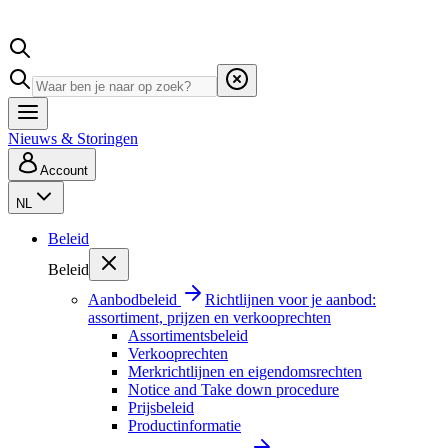
Nieuws & Storingen
Account
NL
Beleid
Beleid
Aanbodbeleid
Richtlijnen voor je aanbod:
assortiment, prijzen en verkooprechten
Assortimentsbeleid
Verkooprechten
Merkrichtlijnen en eigendomsrechten
Notice and Take down procedure
Prijsbeleid
Productinformatie