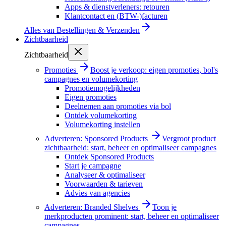
Apps & dienstverleners: retouren
Klantcontact en (BTW-)facturen
Alles van
Bestellingen & Verzenden
Zichtbaarheid
Zichtbaarheid
Promoties
Boost je verkoop: eigen promoties, bol's
campagnes en volumekorting
Promotiemogelijkheden
Eigen promoties
Deelnemen aan promoties via bol
Ontdek volumekorting
Volumekorting instellen
Adverteren: Sponsored Products
Vergroot product
zichtbaarheid: start, beheer en optimaliseer campagnes
Ontdek Sponsored Products
Start je campagne
Analyseer & optimaliseer
Voorwaarden & tarieven
Advies van agencies
Adverteren: Branded Shelves
Toon je
merkproducten prominent: start, beheer en optimaliseer
campagnes