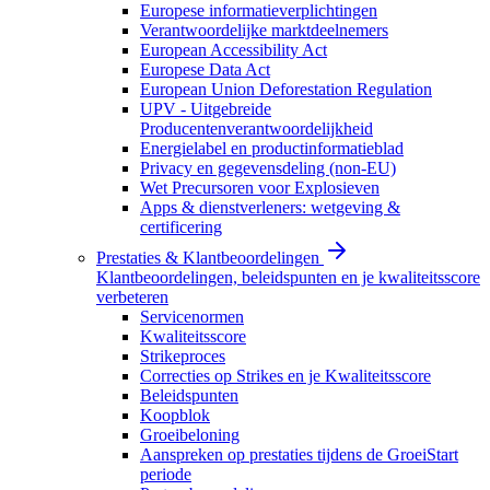
Europese informatieverplichtingen
Verantwoordelijke marktdeelnemers
European Accessibility Act
Europese Data Act
European Union Deforestation Regulation
UPV - Uitgebreide
Producentenverantwoordelijkheid
Energielabel en productinformatieblad
Privacy en gegevensdeling (non-EU)
Wet Precursoren voor Explosieven
Apps & dienstverleners: wetgeving &
certificering
Prestaties & Klantbeoordelingen
Klantbeoordelingen, beleidspunten en je kwaliteitsscore
verbeteren
Servicenormen
Kwaliteitsscore
Strikeproces
Correcties op Strikes en je Kwaliteitsscore
Beleidspunten
Koopblok
Groeibeloning
Aanspreken op prestaties tijdens de GroeiStart
periode