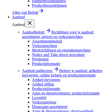
Partnerbeoordelingen
Productbeoordelingen
Alles van
Beleid
Aanbod
Aanbod
Aanbodbeleid
Richtlijnen voor je aanbod:
assortiment, prijzen en verkooprechten
Assortimentsbeleid
Verkooprechten
Merkrichtlijnen en eigendomsrechten
Notice and Take down procedure
Prijsbeleid
Productinformatie
Aanbod publiceren
Beheer je aanbod: artikelen
toevoegen, online krijgen en productinformatie
Artikel toevoegen
Artikel offline
Productinformatie
Apps en dienstverleners: productinformatie
Levertijd
Verkoopprijzen
Duurzaam assortiment
Apps & dienstverleners: duurzaamheid