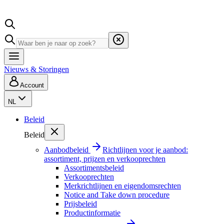
Nieuws & Storingen
Account
NL
Beleid
Beleid
Aanbodbeleid
Richtlijnen voor je aanbod:
assortiment, prijzen en verkooprechten
Assortimentsbeleid
Verkooprechten
Merkrichtlijnen en eigendomsrechten
Notice and Take down procedure
Prijsbeleid
Productinformatie