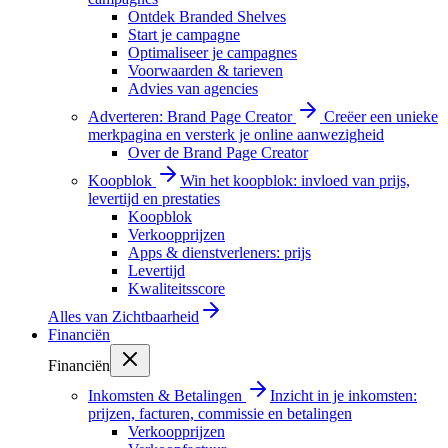
Ontdek Branded Shelves
Start je campagne
Optimaliseer je campagnes
Voorwaarden & tarieven
Advies van agencies
Adverteren: Brand Page Creator
Creëer een unieke
merkpagina en versterk je online aanwezigheid
Over de Brand Page Creator
Koopblok
Win het koopblok: invloed van prijs,
levertijd en prestaties
Koopblok
Verkoopprijzen
Apps & dienstverleners: prijs
Levertijd
Kwaliteitsscore
Alles van
Zichtbaarheid
Financiën
Financiën
Inkomsten & Betalingen
Inzicht in je inkomsten:
prijzen, facturen, commissie en betalingen
Verkoopprijzen