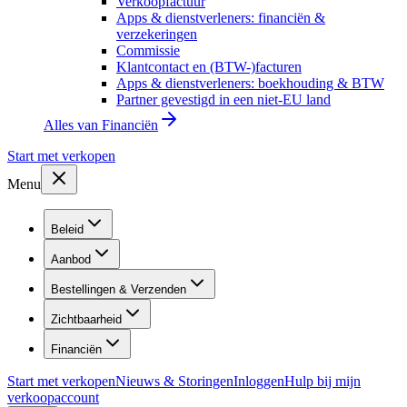
Verkoopfactuur
Apps & dienstverleners: financiën &
verzekeringen
Commissie
Klantcontact en (BTW-)facturen
Apps & dienstverleners: boekhouding & BTW
Partner gevestigd in een niet-EU land
Alles van
Financiën
Start met verkopen
Menu
Beleid
Aanbod
Bestellingen & Verzenden
Zichtbaarheid
Financiën
Start met verkopen
Nieuws & Storingen
Inloggen
Hulp bij mijn
verkoopaccount