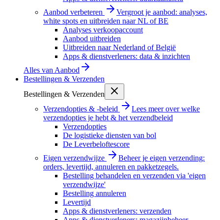
Aanbod verbeteren
Vergroot je aanbod: analyses,
white spots en uitbreiden naar NL of BE
Analyses verkoopaccount
Aanbod uitbreiden
Uitbreiden naar Nederland of België
Apps & dienstverleners: data & inzichten
Alles van
Aanbod
Bestellingen & Verzenden
Bestellingen & Verzenden
Verzendopties & -beleid
Lees meer over welke
verzendopties je hebt & het verzendbeleid
Verzendopties
De logistieke diensten van bol
De Leverbeloftescore
Eigen verzendwijze
Beheer je eigen verzending:
orders, levertijd, annuleren en pakketzegels.
Bestelling behandelen en verzenden via 'eigen
verzendwijze'
Bestelling annuleren
Levertijd
Apps & dienstverleners: verzenden
Apps & dienstverleners: magazijnbeheer