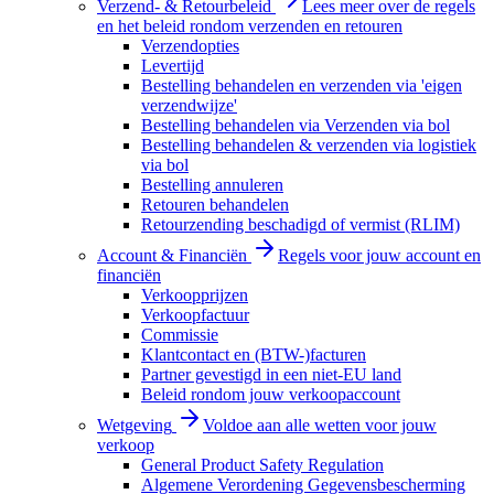
Verzend- & Retourbeleid
Lees meer over de regels
en het beleid rondom verzenden en retouren
Verzendopties
Levertijd
Bestelling behandelen en verzenden via 'eigen
verzendwijze'
Bestelling behandelen via Verzenden via bol
Bestelling behandelen & verzenden via logistiek
via bol
Bestelling annuleren
Retouren behandelen
Retourzending beschadigd of vermist (RLIM)
Account & Financiën
Regels voor jouw account en
financiën
Verkoopprijzen
Verkoopfactuur
Commissie
Klantcontact en (BTW-)facturen
Partner gevestigd in een niet-EU land
Beleid rondom jouw verkoopaccount
Wetgeving
Voldoe aan alle wetten voor jouw
verkoop
General Product Safety Regulation
Algemene Verordening Gegevensbescherming