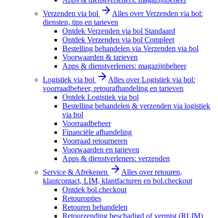
Verzenden via bol
Alles over Verzenden via bol:
diensten, tips en tarieven
Ontdek Verzenden via bol Standaard
Ontdek Verzenden via bol Compleet
Bestelling behandelen via Verzenden via bol
Voorwaarden & tarieven
Apps & dienstverleners: magazijnbeheer
Logistiek via bol
Alles over Logistiek via bol:
voorraadbeheer, retourafhandeling en tarieven
Ontdek Logistiek via bol
Bestelling behandelen & verzenden via logistiek
via bol
Voorraadbeheer
Financiële afhandeling
Voorraad retourneren
Voorwaarden en tarieven
Apps & dienstverleners: verzenden
Service & Afrekenen
Alles over retouren,
klantcontact, LIM, klantfacturen en bol.checkout
Ontdek bol.checkout
Retouropties
Retouren behandelen
Retourzending beschadigd of vermist (RLIM)