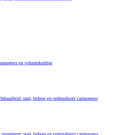
 campagnes en volumekorting
chtbaarheid: start, beheer en optimaliseer campagnes
prominent: start, beheer en optimaliseer campagnes