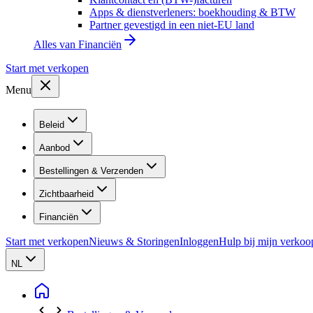
Apps & dienstverleners: boekhouding & BTW
Partner gevestigd in een niet-EU land
Alles van
Financiën
Start met verkopen
Menu
Beleid
Aanbod
Bestellingen & Verzenden
Zichtbaarheid
Financiën
Start met verkopen
Nieuws & Storingen
Inloggen
Hulp bij mijn verkoo
NL