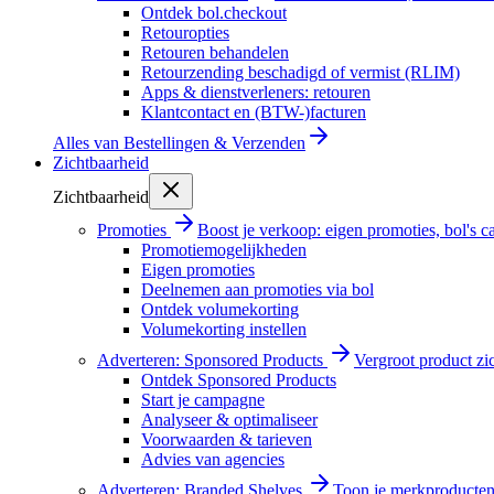
Ontdek bol.checkout
Retouropties
Retouren behandelen
Retourzending beschadigd of vermist (RLIM)
Apps & dienstverleners: retouren
Klantcontact en (BTW-)facturen
Alles van
Bestellingen & Verzenden
Zichtbaarheid
Zichtbaarheid
Promoties
Boost je verkoop: eigen promoties, bol's
Promotiemogelijkheden
Eigen promoties
Deelnemen aan promoties via bol
Ontdek volumekorting
Volumekorting instellen
Adverteren: Sponsored Products
Vergroot product zi
Ontdek Sponsored Products
Start je campagne
Analyseer & optimaliseer
Voorwaarden & tarieven
Advies van agencies
Adverteren: Branded Shelves
Toon je merkproducten 