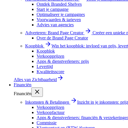
Ontdek Branded Shelves
Start je campagne
Optimaliseer je campagnes
Voorwaarden & tarieven
Advies van agencies
Adverteren: Brand Page Creator
Creëer een unieke m
Over de Brand Page Creator
Koopblok
Win het koopblok: invloed van prijs, levert
Koopblok
Verkoopprijzen
Apps & dienstverleners: prijs
Levertijd
Kwaliteitsscore
Alles van
Zichtbaarheid
Financiën
Financiën
Inkomsten & Betalingen
Inzicht in je inkomsten: pri
Verkoopprijzen
Verkoopfactuur
Apps & dienstverleners: financiën & verzekeringe
Commissie
Klantcontact en (BTW-)facturen