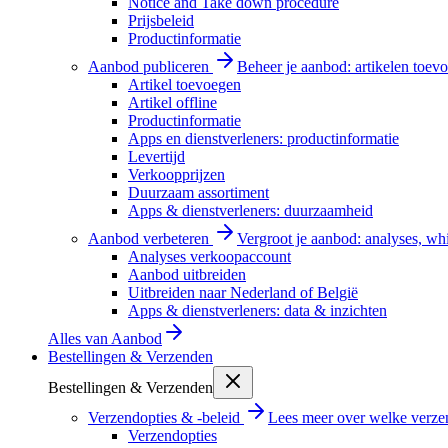
Notice and Take down procedure
Prijsbeleid
Productinformatie
Aanbod publiceren
Beheer je aanbod: artikelen toevo
Artikel toevoegen
Artikel offline
Productinformatie
Apps en dienstverleners: productinformatie
Levertijd
Verkoopprijzen
Duurzaam assortiment
Apps & dienstverleners: duurzaamheid
Aanbod verbeteren
Vergroot je aanbod: analyses, wh
Analyses verkoopaccount
Aanbod uitbreiden
Uitbreiden naar Nederland of België
Apps & dienstverleners: data & inzichten
Alles van
Aanbod
Bestellingen & Verzenden
Bestellingen & Verzenden
Verzendopties & -beleid
Lees meer over welke verzen
Verzendopties