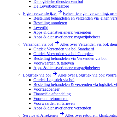
De logistieke diensten van bol
De Leverbeloftescore
Eigen verzendwijze
Beheer je eigen verzending: order
Bestelling behandelen en verzenden via 'eigen ver
Bestelling annuleren
Levertijd
Apps & dienstverleners: verzenden
Apps & dienstverleners: magazijnbeheer
Verzenden via bol
Alles over Verzenden via bol: diens
Ontdek Verzenden via bol Standaard
Ontdek Verzenden via bol Compleet
Bestelling behandelen via Verzenden via bol
Voorwaarden & tarieven
Apps & dienstverleners: magazijnbeheer
Logistiek via bol
Alles over Logistiek via bol: voorr
Ontdek Logistiek via bol
Bestelling behandelen & verzenden via logistiek vi
Voorraadbeheer
Financiële afhandeling
Voorraad retourneren
Voorwaarden en tarieven
Apps & dienstverleners: verzenden
Service & Afrekenen
Alles over retouren, klantconta