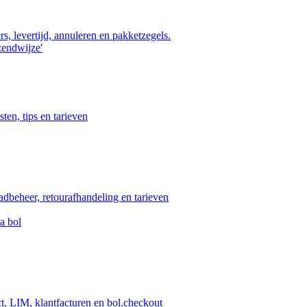
s, levertijd, annuleren en pakketzegels.
zendwijze'
ten, tips en tarieven
aadbeheer, retourafhandeling en tarieven
a bol
ct, LIM, klantfacturen en bol.checkout