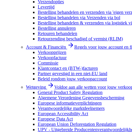
Verzendopties
Levertijd
Bestelling behandelen en verzenden via 'eigen ver
Bestelling behandelen via Verzenden via bol
Bestelling behandelen & verzenden via logistiek vi
Bestelling annuleren
Retouren behandelen
Retourzending beschadigd of vermist (RLIM)
Account & Financiën
Regels voor jouw account en f
Verkoopprijzen
Verkoopfactuur
Commissie
Klantcontact en (BTW-)facturen
Partner gevestigd in een niet-EU land
Beleid rondom jouw verkoopaccount
Wetgeving
Voldoe aan alle wetten voor jouw verkoo
General Product Safety Regulation
Algemene Verordening Gegevensbescherming
Europese informatieverplichtingen
Verantwoordelijke marktdeelnemers
European Accessibility Act
Europese Data Act
European Union Deforestation Regulation
UPV - Uitgebreide Producentenverantwoordelijkh