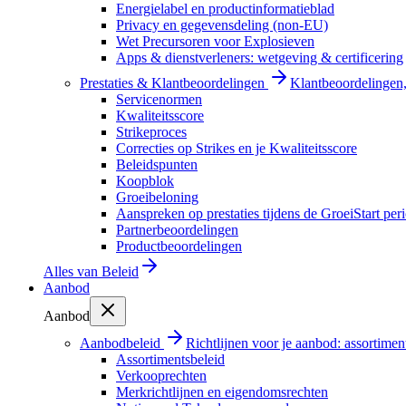
Energielabel en productinformatieblad
Privacy en gegevensdeling (non-EU)
Wet Precursoren voor Explosieven
Apps & dienstverleners: wetgeving & certificering
Prestaties & Klantbeoordelingen
Klantbeoordelingen, 
Servicenormen
Kwaliteitsscore
Strikeproces
Correcties op Strikes en je Kwaliteitsscore
Beleidspunten
Koopblok
Groeibeloning
Aanspreken op prestaties tijdens de GroeiStart per
Partnerbeoordelingen
Productbeoordelingen
Alles van
Beleid
Aanbod
Aanbod
Aanbodbeleid
Richtlijnen voor je aanbod: assortimen
Assortimentsbeleid
Verkooprechten
Merkrichtlijnen en eigendomsrechten