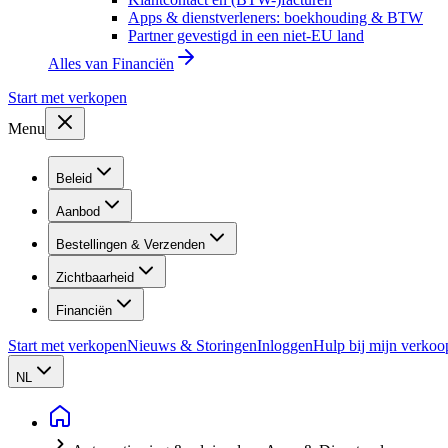
Apps & dienstverleners: boekhouding & BTW
Partner gevestigd in een niet-EU land
Alles van
Financiën
Start met verkopen
Menu
Beleid
Aanbod
Bestellingen & Verzenden
Zichtbaarheid
Financiën
Start met verkopen
Nieuws & Storingen
Inloggen
Hulp bij mijn verkoo
NL