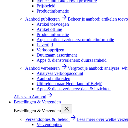
Notice and Take down procedure
Prijsbeleid
Productinformatie
Aanbod publiceren
Beheer je aanbod: artikelen toevo
Artikel toevoegen
Artikel offline
Productinformatie
Apps en dienstverleners: productinformatie
Levertijd
Verkoopprijzen
Duurzaam assortiment
Apps & dienstverleners: duurzaamheid
Aanbod verbeteren
Vergroot je aanbod: analyses, wh
Analyses verkoopaccount
Aanbod uitbreiden
Uitbreiden naar Nederland of België
Apps & dienstverleners: data & inzichten
Alles van
Aanbod
Bestellingen & Verzenden
Bestellingen & Verzenden
Verzendopties & -beleid
Lees meer over welke verzen
Verzendopties