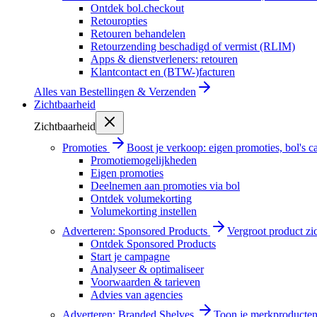
Ontdek bol.checkout
Retouropties
Retouren behandelen
Retourzending beschadigd of vermist (RLIM)
Apps & dienstverleners: retouren
Klantcontact en (BTW-)facturen
Alles van
Bestellingen & Verzenden
Zichtbaarheid
Zichtbaarheid
Promoties
Boost je verkoop: eigen promoties, bol's
Promotiemogelijkheden
Eigen promoties
Deelnemen aan promoties via bol
Ontdek volumekorting
Volumekorting instellen
Adverteren: Sponsored Products
Vergroot product zi
Ontdek Sponsored Products
Start je campagne
Analyseer & optimaliseer
Voorwaarden & tarieven
Advies van agencies
Adverteren: Branded Shelves
Toon je merkproducten 