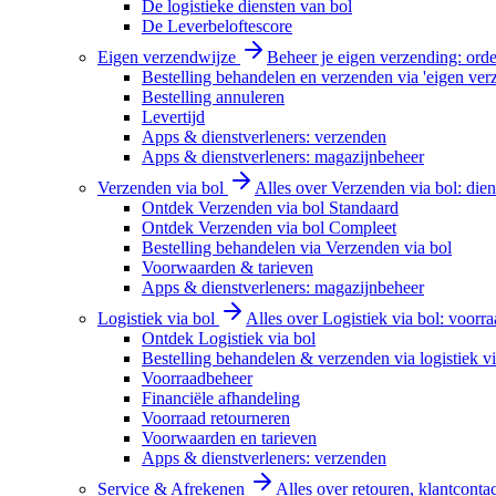
De logistieke diensten van bol
De Leverbeloftescore
Eigen verzendwijze
Beheer je eigen verzending: order
Bestelling behandelen en verzenden via 'eigen ver
Bestelling annuleren
Levertijd
Apps & dienstverleners: verzenden
Apps & dienstverleners: magazijnbeheer
Verzenden via bol
Alles over Verzenden via bol: diens
Ontdek Verzenden via bol Standaard
Ontdek Verzenden via bol Compleet
Bestelling behandelen via Verzenden via bol
Voorwaarden & tarieven
Apps & dienstverleners: magazijnbeheer
Logistiek via bol
Alles over Logistiek via bol: voorr
Ontdek Logistiek via bol
Bestelling behandelen & verzenden via logistiek vi
Voorraadbeheer
Financiële afhandeling
Voorraad retourneren
Voorwaarden en tarieven
Apps & dienstverleners: verzenden
Service & Afrekenen
Alles over retouren, klantconta