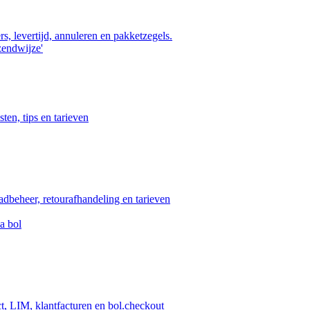
s, levertijd, annuleren en pakketzegels.
zendwijze'
ten, tips en tarieven
aadbeheer, retourafhandeling en tarieven
a bol
ct, LIM, klantfacturen en bol.checkout