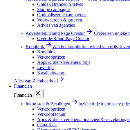
Ontdek Branded Shelves
Start je campagne
Optimaliseer je campagnes
Voorwaarden & tarieven
Advies van agencies
Adverteren: Brand Page Creator
Creëer een unieke m
Over de Brand Page Creator
Koopblok
Win het koopblok: invloed van prijs, levert
Koopblok
Verkoopprijzen
Apps & dienstverleners: prijs
Levertijd
Kwaliteitsscore
Alles van
Zichtbaarheid
Financiën
Financiën
Inkomsten & Betalingen
Inzicht in je inkomsten: pri
Verkoopprijzen
Verkoopfactuur
Apps & dienstverleners: financiën & verzekeringe
Commissie
Klantcontact en (BTW-)facturen