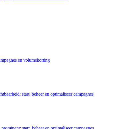
 campagnes en volumekorting
chtbaarheid: start, beheer en optimaliseer campagnes
prominent: start, beheer en optimaliseer campagnes