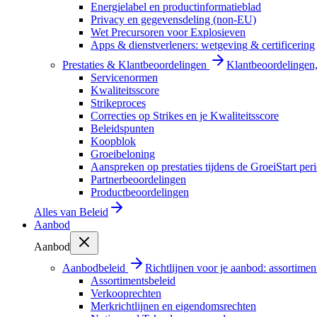
Energielabel en productinformatieblad
Privacy en gegevensdeling (non-EU)
Wet Precursoren voor Explosieven
Apps & dienstverleners: wetgeving & certificering
Prestaties & Klantbeoordelingen
Klantbeoordelingen, 
Servicenormen
Kwaliteitsscore
Strikeproces
Correcties op Strikes en je Kwaliteitsscore
Beleidspunten
Koopblok
Groeibeloning
Aanspreken op prestaties tijdens de GroeiStart per
Partnerbeoordelingen
Productbeoordelingen
Alles van
Beleid
Aanbod
Aanbod
Aanbodbeleid
Richtlijnen voor je aanbod: assortimen
Assortimentsbeleid
Verkooprechten
Merkrichtlijnen en eigendomsrechten