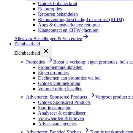
Ontdek bol.checkout
Retouropties
Retouren behandelen
Retourzending beschadigd of vermist (RLIM)
Apps & dienstverleners: retouren
Klantcontact en (BTW-)facturen
Alles van
Bestellingen & Verzenden
Zichtbaarheid
Zichtbaarheid
Promoties
Boost je verkoop: eigen promoties, bol's
Promotiemogelijkheden
Eigen promoties
Deelnemen aan promoties via bol
Ontdek volumekorting
Volumekorting instellen
Adverteren: Sponsored Products
Vergroot product zi
Ontdek Sponsored Products
Start je campagne
Analyseer & optimaliseer
Voorwaarden & tarieven
Advies van agencies
Adverteren: Branded Shelves
Toon je merkproducten 