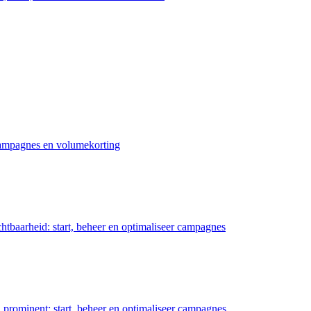
 campagnes en volumekorting
chtbaarheid: start, beheer en optimaliseer campagnes
prominent: start, beheer en optimaliseer campagnes