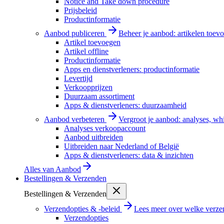
Notice and Take down procedure
Prijsbeleid
Productinformatie
Aanbod publiceren
Beheer je aanbod: artikelen toevo
Artikel toevoegen
Artikel offline
Productinformatie
Apps en dienstverleners: productinformatie
Levertijd
Verkoopprijzen
Duurzaam assortiment
Apps & dienstverleners: duurzaamheid
Aanbod verbeteren
Vergroot je aanbod: analyses, wh
Analyses verkoopaccount
Aanbod uitbreiden
Uitbreiden naar Nederland of België
Apps & dienstverleners: data & inzichten
Alles van
Aanbod
Bestellingen & Verzenden
Bestellingen & Verzenden
Verzendopties & -beleid
Lees meer over welke verzen
Verzendopties