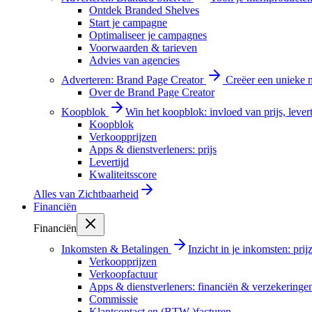
Ontdek Branded Shelves
Start je campagne
Optimaliseer je campagnes
Voorwaarden & tarieven
Advies van agencies
Adverteren: Brand Page Creator
Creëer een unieke m
Over de Brand Page Creator
Koopblok
Win het koopblok: invloed van prijs, levert
Koopblok
Verkoopprijzen
Apps & dienstverleners: prijs
Levertijd
Kwaliteitsscore
Alles van
Zichtbaarheid
Financiën
Financiën
Inkomsten & Betalingen
Inzicht in je inkomsten: pri
Verkoopprijzen
Verkoopfactuur
Apps & dienstverleners: financiën & verzekeringe
Commissie
Klantcontact en (BTW-)facturen