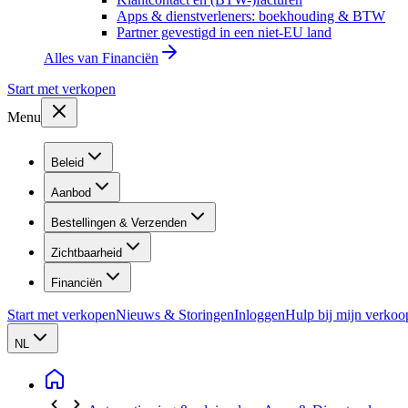
Apps & dienstverleners: boekhouding & BTW
Partner gevestigd in een niet-EU land
Alles van
Financiën
Start met verkopen
Menu
Beleid
Aanbod
Bestellingen & Verzenden
Zichtbaarheid
Financiën
Start met verkopen
Nieuws & Storingen
Inloggen
Hulp bij mijn verkoo
NL