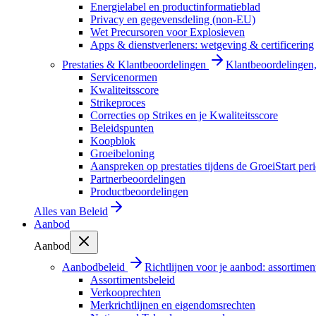
Energielabel en productinformatieblad
Privacy en gegevensdeling (non-EU)
Wet Precursoren voor Explosieven
Apps & dienstverleners: wetgeving & certificering
Prestaties & Klantbeoordelingen
Klantbeoordelingen, 
Servicenormen
Kwaliteitsscore
Strikeproces
Correcties op Strikes en je Kwaliteitsscore
Beleidspunten
Koopblok
Groeibeloning
Aanspreken op prestaties tijdens de GroeiStart per
Partnerbeoordelingen
Productbeoordelingen
Alles van
Beleid
Aanbod
Aanbod
Aanbodbeleid
Richtlijnen voor je aanbod: assortimen
Assortimentsbeleid
Verkooprechten
Merkrichtlijnen en eigendomsrechten