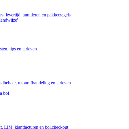
s, levertijd, annuleren en pakketzegels.
zendwijze'
ten, tips en tarieven
aadbeheer, retourafhandeling en tarieven
a bol
ct, LIM, klantfacturen en bol.checkout