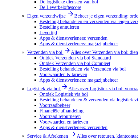
De logistieke diensten van bol
De Leverbeloftescore
Eigen verzendwijze
Beheer je eigen verzending: order
Bestelling behandelen en verzenden via 'eigen ver
Bestelling annuleren
Levertijd
Apps & dienstverleners: verzenden
Apps & dienstverleners: magazijnbeheer
Verzenden via bol
Alles over Verzenden via bol: diens
Ontdek Verzenden via bol Standaard
Ontdek Verzenden via bol Compleet
Bestelling behandelen via Verzenden via bol
Voorwaarden & tarieven
Apps & dienstverleners: magazijnbeheer
Logistiek via bol
Alles over Logistiek via bol: voorr
Ontdek Logistiek via bol
Bestelling behandelen & verzenden via logistiek vi
Voorraadbeheer
Financiële afhandeling
Voorraad retourneren
Voorwaarden en tarieven
Apps & dienstverleners: verzenden
Service & Afrekenen
Alles over retouren, klantconta