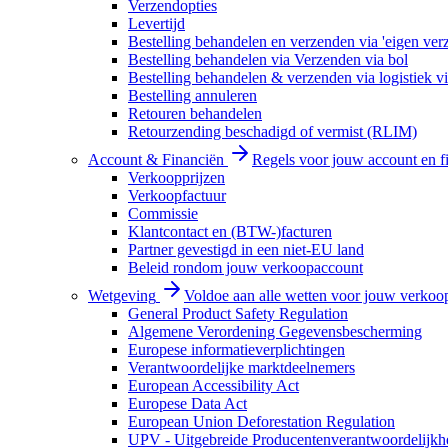
Verzendopties
Levertijd
Bestelling behandelen en verzenden via 'eigen ver
Bestelling behandelen via Verzenden via bol
Bestelling behandelen & verzenden via logistiek vi
Bestelling annuleren
Retouren behandelen
Retourzending beschadigd of vermist (RLIM)
Account & Financiën
Regels voor jouw account en f
Verkoopprijzen
Verkoopfactuur
Commissie
Klantcontact en (BTW-)facturen
Partner gevestigd in een niet-EU land
Beleid rondom jouw verkoopaccount
Wetgeving
Voldoe aan alle wetten voor jouw verkoo
General Product Safety Regulation
Algemene Verordening Gegevensbescherming
Europese informatieverplichtingen
Verantwoordelijke marktdeelnemers
European Accessibility Act
Europese Data Act
European Union Deforestation Regulation
UPV - Uitgebreide Producentenverantwoordelijkh