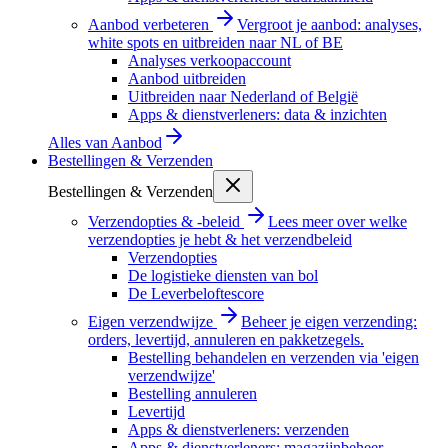
Aanbod verbeteren
Vergroot je aanbod: analyses,
white spots en uitbreiden naar NL of BE
Analyses verkoopaccount
Aanbod uitbreiden
Uitbreiden naar Nederland of België
Apps & dienstverleners: data & inzichten
Alles van
Aanbod
Bestellingen & Verzenden
Bestellingen & Verzenden
Verzendopties & -beleid
Lees meer over welke
verzendopties je hebt & het verzendbeleid
Verzendopties
De logistieke diensten van bol
De Leverbeloftescore
Eigen verzendwijze
Beheer je eigen verzending:
orders, levertijd, annuleren en pakketzegels.
Bestelling behandelen en verzenden via 'eigen
verzendwijze'
Bestelling annuleren
Levertijd
Apps & dienstverleners: verzenden
Apps & dienstverleners: magazijnbeheer