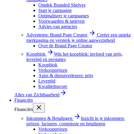
Ontdek Branded Shelves
Start je campagne
Optimaliseer je campagnes
Voorwaarden & tarieven
Advies van agencies
Adverteren: Brand Page Creator
Creëer een unieke
merkpagina en versterk je online aanwezigheid
Over de Brand Page Creator
Koopblok
Win het koopblok: invloed van prijs,
levertijd en prestaties
Koopblok
Verkoopprijzen
Apps & dienstverleners: prijs
Levertijd
Kwaliteitsscore
Alles van
Zichtbaarheid
Financiën
Financiën
Inkomsten & Betalingen
Inzicht in je inkomsten:
prijzen, facturen, commissie en betalingen
Verkoopprijzen