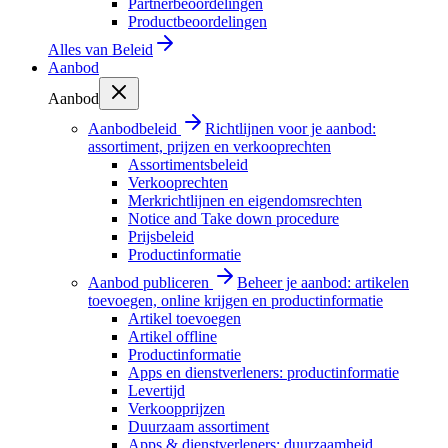
Partnerbeoordelingen
Productbeoordelingen
Alles van
Beleid
Aanbod
Aanbod
Aanbodbeleid
Richtlijnen voor je aanbod:
assortiment, prijzen en verkooprechten
Assortimentsbeleid
Verkooprechten
Merkrichtlijnen en eigendomsrechten
Notice and Take down procedure
Prijsbeleid
Productinformatie
Aanbod publiceren
Beheer je aanbod: artikelen
toevoegen, online krijgen en productinformatie
Artikel toevoegen
Artikel offline
Productinformatie
Apps en dienstverleners: productinformatie
Levertijd
Verkoopprijzen
Duurzaam assortiment
Apps & dienstverleners: duurzaamheid