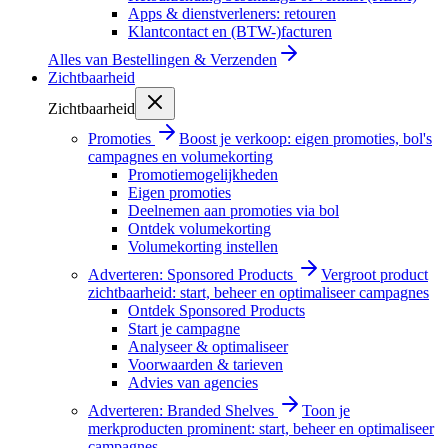
Apps & dienstverleners: retouren
Klantcontact en (BTW-)facturen
Alles van
Bestellingen & Verzenden
Zichtbaarheid
Zichtbaarheid
Promoties
Boost je verkoop: eigen promoties, bol's
campagnes en volumekorting
Promotiemogelijkheden
Eigen promoties
Deelnemen aan promoties via bol
Ontdek volumekorting
Volumekorting instellen
Adverteren: Sponsored Products
Vergroot product
zichtbaarheid: start, beheer en optimaliseer campagnes
Ontdek Sponsored Products
Start je campagne
Analyseer & optimaliseer
Voorwaarden & tarieven
Advies van agencies
Adverteren: Branded Shelves
Toon je
merkproducten prominent: start, beheer en optimaliseer
campagnes