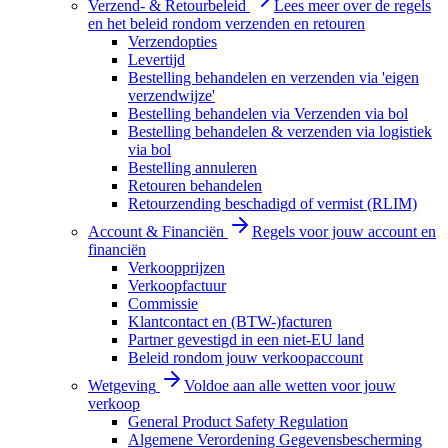
Verzend- & Retourbeleid
Lees meer over de regels
en het beleid rondom verzenden en retouren
Verzendopties
Levertijd
Bestelling behandelen en verzenden via 'eigen
verzendwijze'
Bestelling behandelen via Verzenden via bol
Bestelling behandelen & verzenden via logistiek
via bol
Bestelling annuleren
Retouren behandelen
Retourzending beschadigd of vermist (RLIM)
Account & Financiën
Regels voor jouw account en
financiën
Verkoopprijzen
Verkoopfactuur
Commissie
Klantcontact en (BTW-)facturen
Partner gevestigd in een niet-EU land
Beleid rondom jouw verkoopaccount
Wetgeving
Voldoe aan alle wetten voor jouw
verkoop
General Product Safety Regulation
Algemene Verordening Gegevensbescherming