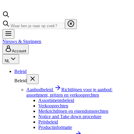
Nieuws & Storingen
Account
NL
Beleid
Beleid
Aanbodbeleid
Richtlijnen voor je aanbod:
assortiment, prijzen en verkooprechten
Assortimentsbeleid
Verkooprechten
Merkrichtlijnen en eigendomsrechten
Notice and Take down procedure
Prijsbeleid
Productinformatie