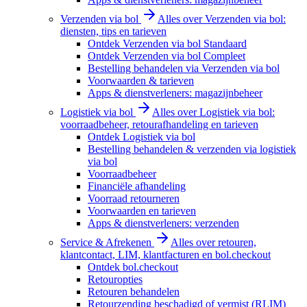
Verzenden via bol
Alles over Verzenden via bol:
diensten, tips en tarieven
Ontdek Verzenden via bol Standaard
Ontdek Verzenden via bol Compleet
Bestelling behandelen via Verzenden via bol
Voorwaarden & tarieven
Apps & dienstverleners: magazijnbeheer
Logistiek via bol
Alles over Logistiek via bol:
voorraadbeheer, retourafhandeling en tarieven
Ontdek Logistiek via bol
Bestelling behandelen & verzenden via logistiek
via bol
Voorraadbeheer
Financiële afhandeling
Voorraad retourneren
Voorwaarden en tarieven
Apps & dienstverleners: verzenden
Service & Afrekenen
Alles over retouren,
klantcontact, LIM, klantfacturen en bol.checkout
Ontdek bol.checkout
Retouropties
Retouren behandelen
Retourzending beschadigd of vermist (RLIM)