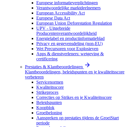
Europese informatieverplichtingen
Verantwoordelijke marktdeelnemers
European Accessibility Act
Europese Data Act
European Union Deforestation Regulation
UPV - Uitgebreide
Producentenverantwoordelijkheid
Energielabel en productinformatieblad
Privacy en gegevensdeling (non-EU)
Wet Precursoren voor Explosieven
Apps & dienstverleners: wetgeving &
certificering
Prestaties & Klantbeoordelingen
Klantbeoordelingen, beleidspunten en je kwaliteitsscore
verbeteren
Servicenormen
Kwaliteitsscore
Strikeproces
Correcties op Strikes en je Kwaliteitsscore
Beleidspunten
Koopblok
Groeibeloning
Aanspreken op prestaties tijdens de GroeiStart
periode