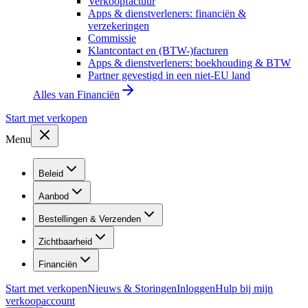
Verkoopfactuur
Apps & dienstverleners: financiën &
verzekeringen
Commissie
Klantcontact en (BTW-)facturen
Apps & dienstverleners: boekhouding & BTW
Partner gevestigd in een niet-EU land
Alles van
Financiën
Start met verkopen
Menu
Beleid
Aanbod
Bestellingen & Verzenden
Zichtbaarheid
Financiën
Start met verkopen
Nieuws & Storingen
Inloggen
Hulp bij mijn
verkoopaccount