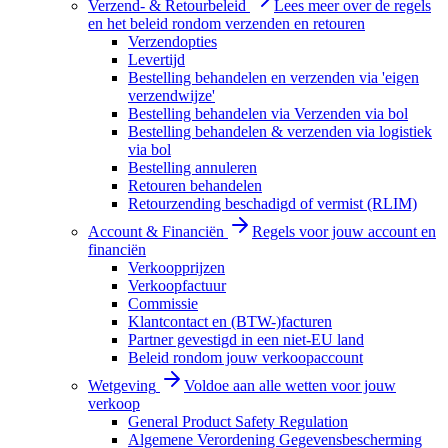
Verzend- & Retourbeleid
Lees meer over de regels
en het beleid rondom verzenden en retouren
Verzendopties
Levertijd
Bestelling behandelen en verzenden via 'eigen
verzendwijze'
Bestelling behandelen via Verzenden via bol
Bestelling behandelen & verzenden via logistiek
via bol
Bestelling annuleren
Retouren behandelen
Retourzending beschadigd of vermist (RLIM)
Account & Financiën
Regels voor jouw account en
financiën
Verkoopprijzen
Verkoopfactuur
Commissie
Klantcontact en (BTW-)facturen
Partner gevestigd in een niet-EU land
Beleid rondom jouw verkoopaccount
Wetgeving
Voldoe aan alle wetten voor jouw
verkoop
General Product Safety Regulation
Algemene Verordening Gegevensbescherming