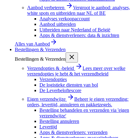
Aanbod verbeteren
Vergroot je aanbod: analyses,
white spots en uitbreiden naar NL of BE
Analyses verkoopaccount
Aanbod uitbreiden
Uitbreiden naar Nederland of België
Apps & dienstverleners: data & inzichten
Alles van
Aanbod
Bestellingen & Verzenden
Bestellingen & Verzenden
Verzendopties & -beleid
Lees meer over welke
verzendopties je hebt & het verzendbeleid
Verzendopties
De logistieke diensten van bol
De Leverbeloftescore
Eigen verzendwijze
Beheer je eigen verzending:
orders, levertijd, annuleren en pakketzegels.
Bestelling behandelen en verzenden via 'eigen
verzendwijze'
Bestelling annuleren
Levertijd
Apps & dienstverleners: verzenden
Apps & dienstverleners: magazijnbeheer