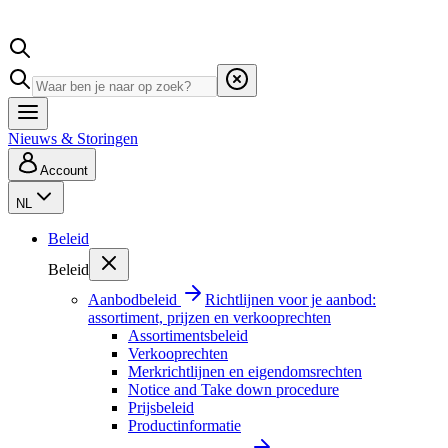
Nieuws & Storingen
Account
NL
Beleid
Beleid
Aanbodbeleid
Richtlijnen voor je aanbod:
assortiment, prijzen en verkooprechten
Assortimentsbeleid
Verkooprechten
Merkrichtlijnen en eigendomsrechten
Notice and Take down procedure
Prijsbeleid
Productinformatie