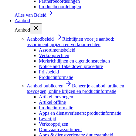
Partnerbeoordelingen
Productbeoordelingen
Alles van
Beleid
Aanbod
Aanbod
Aanbodbeleid
Richtlijnen voor je aanbod:
assortiment, prijzen en verkooprechten
Assortimentsbeleid
Verkooprechten
Merkrichtlijnen en eigendomsrechten
Notice and Take down procedure
Prijsbeleid
Productinformatie
Aanbod publiceren
Beheer je aanbod: artikelen
toevoegen, online krijgen en productinformatie
Artikel toevoegen
Artikel offline
Productinformatie
Apps en dienstverleners: productinformatie
Levertijd
Verkoopprijzen
Duurzaam assortiment
Apps & dienstverleners: duurzaamheid