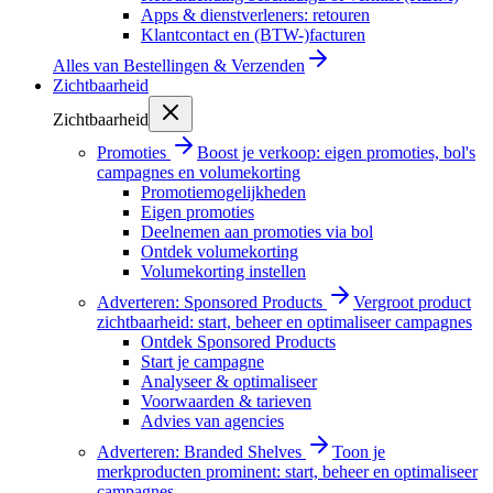
Apps & dienstverleners: retouren
Klantcontact en (BTW-)facturen
Alles van
Bestellingen & Verzenden
Zichtbaarheid
Zichtbaarheid
Promoties
Boost je verkoop: eigen promoties, bol's
campagnes en volumekorting
Promotiemogelijkheden
Eigen promoties
Deelnemen aan promoties via bol
Ontdek volumekorting
Volumekorting instellen
Adverteren: Sponsored Products
Vergroot product
zichtbaarheid: start, beheer en optimaliseer campagnes
Ontdek Sponsored Products
Start je campagne
Analyseer & optimaliseer
Voorwaarden & tarieven
Advies van agencies
Adverteren: Branded Shelves
Toon je
merkproducten prominent: start, beheer en optimaliseer
campagnes