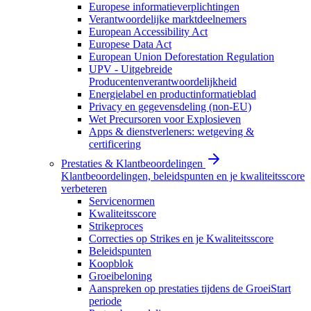
Europese informatieverplichtingen
Verantwoordelijke marktdeelnemers
European Accessibility Act
Europese Data Act
European Union Deforestation Regulation
UPV - Uitgebreide
Producentenverantwoordelijkheid
Energielabel en productinformatieblad
Privacy en gegevensdeling (non-EU)
Wet Precursoren voor Explosieven
Apps & dienstverleners: wetgeving &
certificering
Prestaties & Klantbeoordelingen
Klantbeoordelingen, beleidspunten en je kwaliteitsscore
verbeteren
Servicenormen
Kwaliteitsscore
Strikeproces
Correcties op Strikes en je Kwaliteitsscore
Beleidspunten
Koopblok
Groeibeloning
Aanspreken op prestaties tijdens de GroeiStart
periode