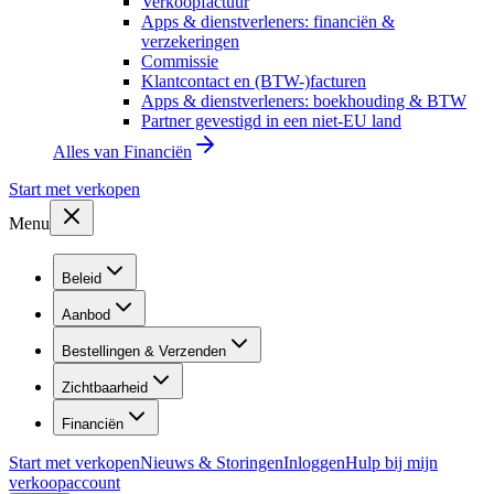
Verkoopfactuur
Apps & dienstverleners: financiën &
verzekeringen
Commissie
Klantcontact en (BTW-)facturen
Apps & dienstverleners: boekhouding & BTW
Partner gevestigd in een niet-EU land
Alles van
Financiën
Start met verkopen
Menu
Beleid
Aanbod
Bestellingen & Verzenden
Zichtbaarheid
Financiën
Start met verkopen
Nieuws & Storingen
Inloggen
Hulp bij mijn
verkoopaccount