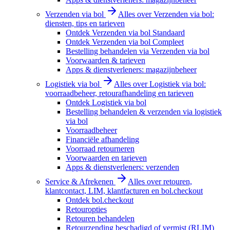
Verzenden via bol
Alles over Verzenden via bol:
diensten, tips en tarieven
Ontdek Verzenden via bol Standaard
Ontdek Verzenden via bol Compleet
Bestelling behandelen via Verzenden via bol
Voorwaarden & tarieven
Apps & dienstverleners: magazijnbeheer
Logistiek via bol
Alles over Logistiek via bol:
voorraadbeheer, retourafhandeling en tarieven
Ontdek Logistiek via bol
Bestelling behandelen & verzenden via logistiek
via bol
Voorraadbeheer
Financiële afhandeling
Voorraad retourneren
Voorwaarden en tarieven
Apps & dienstverleners: verzenden
Service & Afrekenen
Alles over retouren,
klantcontact, LIM, klantfacturen en bol.checkout
Ontdek bol.checkout
Retouropties
Retouren behandelen
Retourzending beschadigd of vermist (RLIM)