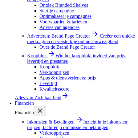
Ontdek Branded Shelves
Start je campagne
Optimaliseer je campagnes
Voorwaarden & tarieven
Advies van agencies
Adverteren: Brand Page Creator
Creëer een unieke
merkpagina en versterk je online aanwezigheid
Over de Brand Page Creator
Koopblok
Win het koopblok: invloed van prijs,
levertijd en prestaties
Koopblok
Verkoopprijzen
Apps & dienstverleners: prijs
Levertijd
Kwaliteitsscore
Alles van
Zichtbaarheid
Financiën
Financiën
Inkomsten & Betalingen
Inzicht in je inkomsten:
prijzen, facturen, commissie en betalingen
Verkoopprijzen