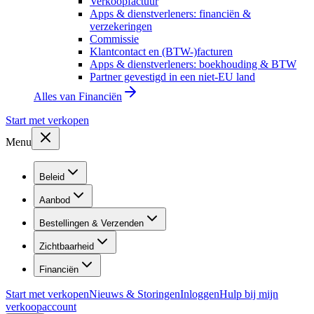
Verkoopfactuur
Apps & dienstverleners: financiën &
verzekeringen
Commissie
Klantcontact en (BTW-)facturen
Apps & dienstverleners: boekhouding & BTW
Partner gevestigd in een niet-EU land
Alles van
Financiën
Start met verkopen
Menu
Beleid
Aanbod
Bestellingen & Verzenden
Zichtbaarheid
Financiën
Start met verkopen
Nieuws & Storingen
Inloggen
Hulp bij mijn
verkoopaccount