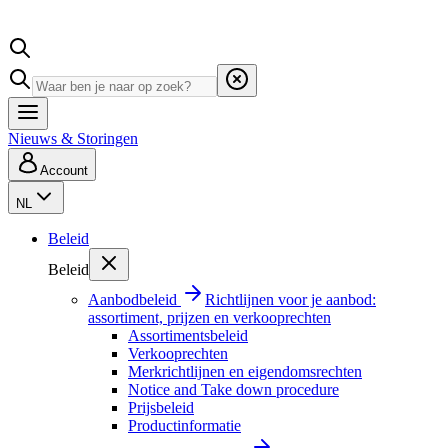
Nieuws & Storingen
Account
NL
Beleid
Beleid
Aanbodbeleid
Richtlijnen voor je aanbod:
assortiment, prijzen en verkooprechten
Assortimentsbeleid
Verkooprechten
Merkrichtlijnen en eigendomsrechten
Notice and Take down procedure
Prijsbeleid
Productinformatie