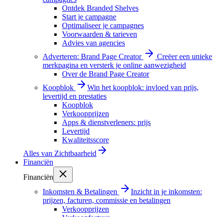
Ontdek Branded Shelves
Start je campagne
Optimaliseer je campagnes
Voorwaarden & tarieven
Advies van agencies
Adverteren: Brand Page Creator
Creëer een unieke
merkpagina en versterk je online aanwezigheid
Over de Brand Page Creator
Koopblok
Win het koopblok: invloed van prijs,
levertijd en prestaties
Koopblok
Verkoopprijzen
Apps & dienstverleners: prijs
Levertijd
Kwaliteitsscore
Alles van
Zichtbaarheid
Financiën
Financiën
Inkomsten & Betalingen
Inzicht in je inkomsten:
prijzen, facturen, commissie en betalingen
Verkoopprijzen