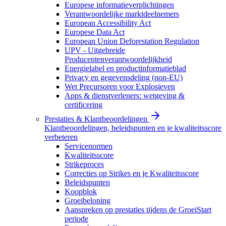
Europese informatieverplichtingen
Verantwoordelijke marktdeelnemers
European Accessibility Act
Europese Data Act
European Union Deforestation Regulation
UPV - Uitgebreide
Producentenverantwoordelijkheid
Energielabel en productinformatieblad
Privacy en gegevensdeling (non-EU)
Wet Precursoren voor Explosieven
Apps & dienstverleners: wetgeving &
certificering
Prestaties & Klantbeoordelingen
Klantbeoordelingen, beleidspunten en je kwaliteitsscore
verbeteren
Servicenormen
Kwaliteitsscore
Strikeproces
Correcties op Strikes en je Kwaliteitsscore
Beleidspunten
Koopblok
Groeibeloning
Aanspreken op prestaties tijdens de GroeiStart
periode