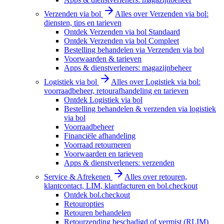
Verzenden via bol
Alles over Verzenden via bol:
diensten, tips en tarieven
Ontdek Verzenden via bol Standaard
Ontdek Verzenden via bol Compleet
Bestelling behandelen via Verzenden via bol
Voorwaarden & tarieven
Apps & dienstverleners: magazijnbeheer
Logistiek via bol
Alles over Logistiek via bol:
voorraadbeheer, retourafhandeling en tarieven
Ontdek Logistiek via bol
Bestelling behandelen & verzenden via logistiek
via bol
Voorraadbeheer
Financiële afhandeling
Voorraad retourneren
Voorwaarden en tarieven
Apps & dienstverleners: verzenden
Service & Afrekenen
Alles over retouren,
klantcontact, LIM, klantfacturen en bol.checkout
Ontdek bol.checkout
Retouropties
Retouren behandelen
Retourzending beschadigd of vermist (RLIM)