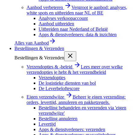
Aanbod verbeteren
Vergroot je aanbod: analyses,
white spots en uitbreiden naar NL of BE
Analyses verkoopaccount
Aanbod uitbreiden
Uitbreiden naar Nederland of België
Apps & dienstverleners: data & inzichten
Alles van
Aanbod
Bestellingen & Verzenden
Bestellingen & Verzenden
Verzendopties & -beleid
Lees meer over welke
verzendopties je hebt & het verzendbeleid
Verzendopties
De logistieke diensten van bol
De Leverbeloftescore
Eigen verzendwijze
Beheer je eigen verzending:
orders, levertijd, annuleren en pakketzegels.
Bestelling behandelen en verzenden via 'eigen
verzendwijze'
Bestelling annuleren
Levertijd
Apps & dienstverleners: verzenden
Apps & dienstverleners: magazijnbeheer