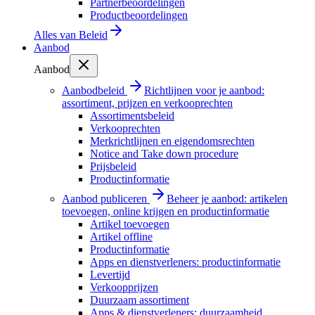
Partnerbeoordelingen
Productbeoordelingen
Alles van
Beleid
Aanbod
Aanbod
Aanbodbeleid
Richtlijnen voor je aanbod:
assortiment, prijzen en verkooprechten
Assortimentsbeleid
Verkooprechten
Merkrichtlijnen en eigendomsrechten
Notice and Take down procedure
Prijsbeleid
Productinformatie
Aanbod publiceren
Beheer je aanbod: artikelen
toevoegen, online krijgen en productinformatie
Artikel toevoegen
Artikel offline
Productinformatie
Apps en dienstverleners: productinformatie
Levertijd
Verkoopprijzen
Duurzaam assortiment
Apps & dienstverleners: duurzaamheid