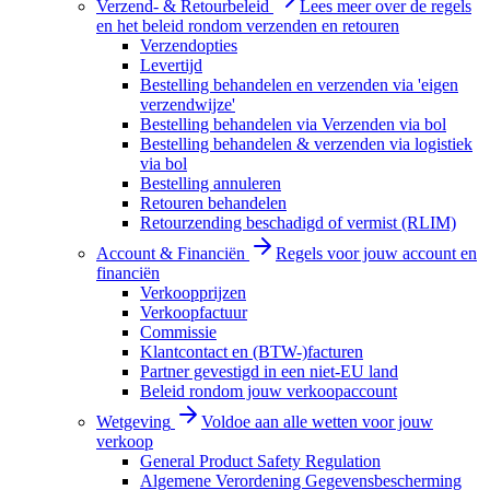
Verzend- & Retourbeleid
Lees meer over de regels
en het beleid rondom verzenden en retouren
Verzendopties
Levertijd
Bestelling behandelen en verzenden via 'eigen
verzendwijze'
Bestelling behandelen via Verzenden via bol
Bestelling behandelen & verzenden via logistiek
via bol
Bestelling annuleren
Retouren behandelen
Retourzending beschadigd of vermist (RLIM)
Account & Financiën
Regels voor jouw account en
financiën
Verkoopprijzen
Verkoopfactuur
Commissie
Klantcontact en (BTW-)facturen
Partner gevestigd in een niet-EU land
Beleid rondom jouw verkoopaccount
Wetgeving
Voldoe aan alle wetten voor jouw
verkoop
General Product Safety Regulation
Algemene Verordening Gegevensbescherming