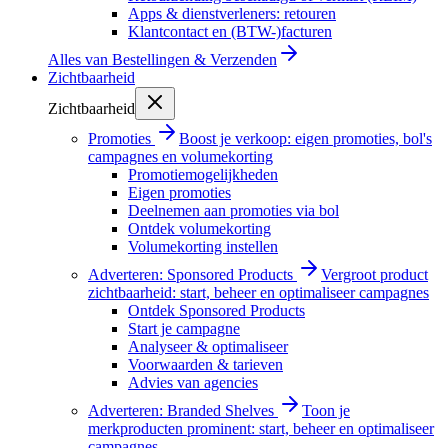
Apps & dienstverleners: retouren
Klantcontact en (BTW-)facturen
Alles van
Bestellingen & Verzenden
Zichtbaarheid
Zichtbaarheid
Promoties
Boost je verkoop: eigen promoties, bol's
campagnes en volumekorting
Promotiemogelijkheden
Eigen promoties
Deelnemen aan promoties via bol
Ontdek volumekorting
Volumekorting instellen
Adverteren: Sponsored Products
Vergroot product
zichtbaarheid: start, beheer en optimaliseer campagnes
Ontdek Sponsored Products
Start je campagne
Analyseer & optimaliseer
Voorwaarden & tarieven
Advies van agencies
Adverteren: Branded Shelves
Toon je
merkproducten prominent: start, beheer en optimaliseer
campagnes