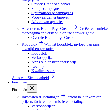
Ontdek Branded Shelves
Start je campagne
Optimaliseer je campagnes
Voorwaarden & tarieven
Advies van agencies
Adverteren: Brand Page Creator
Creëer een unieke
merkpagina en versterk je online aanwezigheid
Over de Brand Page Creator
Koopblok
Win het koopblok: invloed van prijs,
levertijd en prestaties
Koopblok
Verkoopprijzen
Apps & dienstverleners: prijs
Levertijd
Kwaliteitsscore
Alles van
Zichtbaarheid
Financiën
Financiën
Inkomsten & Betalingen
Inzicht in je inkomsten:
prijzen, facturen, commissie en betalingen
Verkoopprijzen