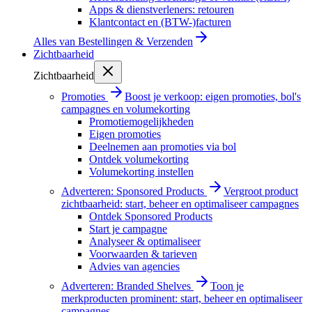
Apps & dienstverleners: retouren
Klantcontact en (BTW-)facturen
Alles van
Bestellingen & Verzenden
Zichtbaarheid
Zichtbaarheid
Promoties
Boost je verkoop: eigen promoties, bol's
campagnes en volumekorting
Promotiemogelijkheden
Eigen promoties
Deelnemen aan promoties via bol
Ontdek volumekorting
Volumekorting instellen
Adverteren: Sponsored Products
Vergroot product
zichtbaarheid: start, beheer en optimaliseer campagnes
Ontdek Sponsored Products
Start je campagne
Analyseer & optimaliseer
Voorwaarden & tarieven
Advies van agencies
Adverteren: Branded Shelves
Toon je
merkproducten prominent: start, beheer en optimaliseer
campagnes