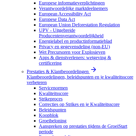
Europese informatieverplichtingen
Verantwoordelijke marktdeelnemers
European Accessibility Act
Europese Data Act
European Union Deforestation Regulation
UPV - Uitgebreide
Producentenverantwoordelijkheid
Energielabel en productinformatieblad
Privacy en gegevensdeling (non-EU)
Wet Precursoren voor Explosieven
Apps & dienstverleners: wetgeving &
certificering
Prestaties & Klantbeoordelingen
Klantbeoordelingen, beleidspunten en je kwaliteitsscore
verbeteren
Servicenormen
Kwaliteitsscore
Strikeproces
Correcties op Strikes en je Kwaliteitsscore
Beleidspunten
Koopblok
Groeibeloning
Aanspreken op prestaties tijdens de GroeiStart
periode