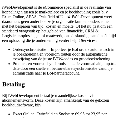
iWebDevelopment is de eCommerce specialist in de realisatie van
koppelingen tussen je marketplace en je boekhouding zoals bijv.
Exact Online, AFAS, Twinfield of Unit4. iWebDevelopment weet
daarom als geen ander hoe ze je organisatie kunnen ondersteunen
met het besparen van tijd, kosten en moeite. Of het nu gaat om een
standaard vraagstuk op het gebied van financiële, CRM &
Logistieke-oplossingen of maatwerk, ons deskundig team heeft altijd
een oplossing die je onderneming verder helpt!
Services:
Ordersynchronisatie -- Importeer je Bol orders automatisch in
je boekhouding en voorkom fouten door de automatische
toewijzing van de juiste BTW-codes en grootboekrekening.
Product- en voorraadsynchronisatie -- Je voorraad altijd up-to-
date door een snelle en betrouwbare synchronisatie vanuit je
administratie naar je Bol-partneraccount.
Betaling
Bij iWebDevelopment betaal je maandelijkse kosten via
abonnementsvorm. Deze kosten zijn afhankelijk van de gekozen
boekhoudsoftware, bijv:
Exact Online, Twinfield en Snelstart: €9,95 tot 23,95 per