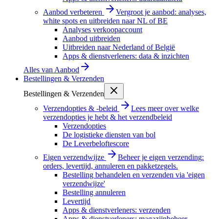
Aanbod verbeteren
Vergroot je aanbod: analyses,
white spots en uitbreiden naar NL of BE
Analyses verkoopaccount
Aanbod uitbreiden
Uitbreiden naar Nederland of België
Apps & dienstverleners: data & inzichten
Alles van
Aanbod
Bestellingen & Verzenden
Bestellingen & Verzenden
Verzendopties & -beleid
Lees meer over welke
verzendopties je hebt & het verzendbeleid
Verzendopties
De logistieke diensten van bol
De Leverbeloftescore
Eigen verzendwijze
Beheer je eigen verzending:
orders, levertijd, annuleren en pakketzegels.
Bestelling behandelen en verzenden via 'eigen
verzendwijze'
Bestelling annuleren
Levertijd
Apps & dienstverleners: verzenden
Apps & dienstverleners: magazijnbeheer