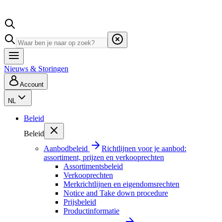
Nieuws & Storingen
Account
NL
Beleid
Beleid
Aanbodbeleid
Richtlijnen voor je aanbod:
assortiment, prijzen en verkooprechten
Assortimentsbeleid
Verkooprechten
Merkrichtlijnen en eigendomsrechten
Notice and Take down procedure
Prijsbeleid
Productinformatie