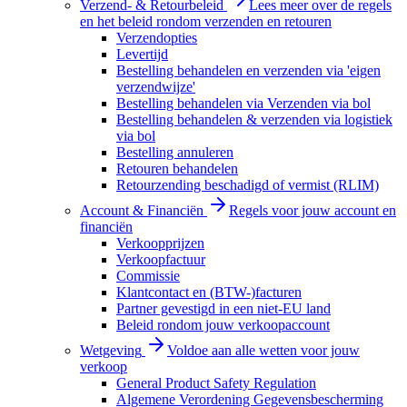
Verzend- & Retourbeleid
Lees meer over de regels
en het beleid rondom verzenden en retouren
Verzendopties
Levertijd
Bestelling behandelen en verzenden via 'eigen
verzendwijze'
Bestelling behandelen via Verzenden via bol
Bestelling behandelen & verzenden via logistiek
via bol
Bestelling annuleren
Retouren behandelen
Retourzending beschadigd of vermist (RLIM)
Account & Financiën
Regels voor jouw account en
financiën
Verkoopprijzen
Verkoopfactuur
Commissie
Klantcontact en (BTW-)facturen
Partner gevestigd in een niet-EU land
Beleid rondom jouw verkoopaccount
Wetgeving
Voldoe aan alle wetten voor jouw
verkoop
General Product Safety Regulation
Algemene Verordening Gegevensbescherming