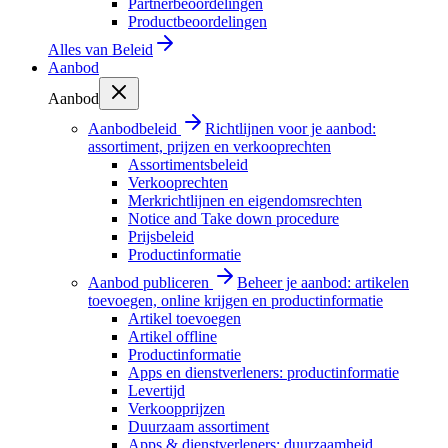
Partnerbeoordelingen
Productbeoordelingen
Alles van
Beleid
Aanbod
Aanbod
Aanbodbeleid
Richtlijnen voor je aanbod:
assortiment, prijzen en verkooprechten
Assortimentsbeleid
Verkooprechten
Merkrichtlijnen en eigendomsrechten
Notice and Take down procedure
Prijsbeleid
Productinformatie
Aanbod publiceren
Beheer je aanbod: artikelen
toevoegen, online krijgen en productinformatie
Artikel toevoegen
Artikel offline
Productinformatie
Apps en dienstverleners: productinformatie
Levertijd
Verkoopprijzen
Duurzaam assortiment
Apps & dienstverleners: duurzaamheid