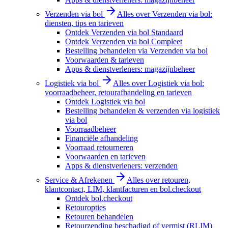
Verzenden via bol
Alles over Verzenden via bol:
diensten, tips en tarieven
Ontdek Verzenden via bol Standaard
Ontdek Verzenden via bol Compleet
Bestelling behandelen via Verzenden via bol
Voorwaarden & tarieven
Apps & dienstverleners: magazijnbeheer
Logistiek via bol
Alles over Logistiek via bol:
voorraadbeheer, retourafhandeling en tarieven
Ontdek Logistiek via bol
Bestelling behandelen & verzenden via logistiek
via bol
Voorraadbeheer
Financiële afhandeling
Voorraad retourneren
Voorwaarden en tarieven
Apps & dienstverleners: verzenden
Service & Afrekenen
Alles over retouren,
klantcontact, LIM, klantfacturen en bol.checkout
Ontdek bol.checkout
Retouropties
Retouren behandelen
Retourzending beschadigd of vermist (RLIM)