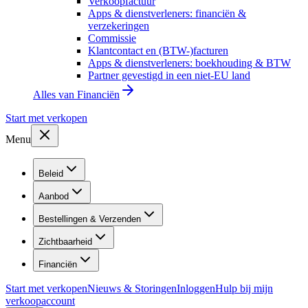
Verkoopfactuur
Apps & dienstverleners: financiën &
verzekeringen
Commissie
Klantcontact en (BTW-)facturen
Apps & dienstverleners: boekhouding & BTW
Partner gevestigd in een niet-EU land
Alles van
Financiën
Start met verkopen
Menu
Beleid
Aanbod
Bestellingen & Verzenden
Zichtbaarheid
Financiën
Start met verkopen
Nieuws & Storingen
Inloggen
Hulp bij mijn
verkoopaccount