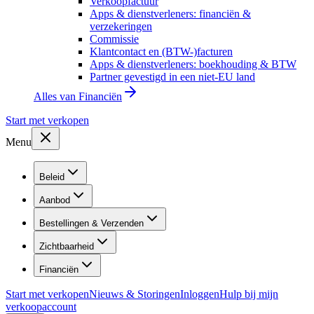
Verkoopfactuur
Apps & dienstverleners: financiën &
verzekeringen
Commissie
Klantcontact en (BTW-)facturen
Apps & dienstverleners: boekhouding & BTW
Partner gevestigd in een niet-EU land
Alles van
Financiën
Start met verkopen
Menu
Beleid
Aanbod
Bestellingen & Verzenden
Zichtbaarheid
Financiën
Start met verkopen
Nieuws & Storingen
Inloggen
Hulp bij mijn
verkoopaccount