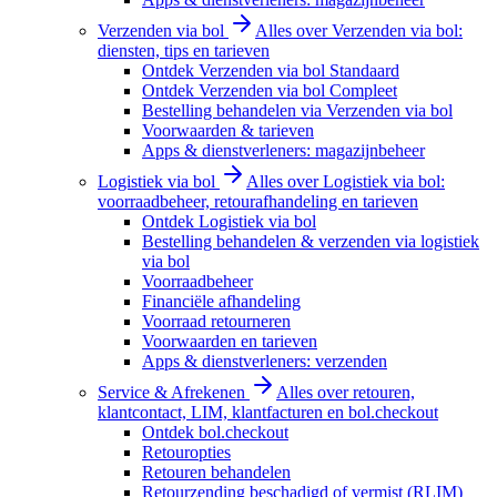
Verzenden via bol
Alles over Verzenden via bol:
diensten, tips en tarieven
Ontdek Verzenden via bol Standaard
Ontdek Verzenden via bol Compleet
Bestelling behandelen via Verzenden via bol
Voorwaarden & tarieven
Apps & dienstverleners: magazijnbeheer
Logistiek via bol
Alles over Logistiek via bol:
voorraadbeheer, retourafhandeling en tarieven
Ontdek Logistiek via bol
Bestelling behandelen & verzenden via logistiek
via bol
Voorraadbeheer
Financiële afhandeling
Voorraad retourneren
Voorwaarden en tarieven
Apps & dienstverleners: verzenden
Service & Afrekenen
Alles over retouren,
klantcontact, LIM, klantfacturen en bol.checkout
Ontdek bol.checkout
Retouropties
Retouren behandelen
Retourzending beschadigd of vermist (RLIM)