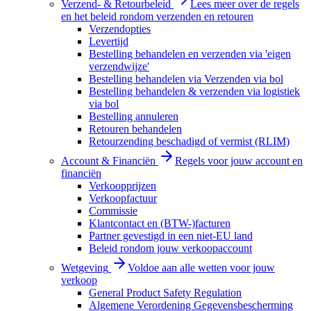
Verzend- & Retourbeleid
Lees meer over de regels
en het beleid rondom verzenden en retouren
Verzendopties
Levertijd
Bestelling behandelen en verzenden via 'eigen
verzendwijze'
Bestelling behandelen via Verzenden via bol
Bestelling behandelen & verzenden via logistiek
via bol
Bestelling annuleren
Retouren behandelen
Retourzending beschadigd of vermist (RLIM)
Account & Financiën
Regels voor jouw account en
financiën
Verkoopprijzen
Verkoopfactuur
Commissie
Klantcontact en (BTW-)facturen
Partner gevestigd in een niet-EU land
Beleid rondom jouw verkoopaccount
Wetgeving
Voldoe aan alle wetten voor jouw
verkoop
General Product Safety Regulation
Algemene Verordening Gegevensbescherming