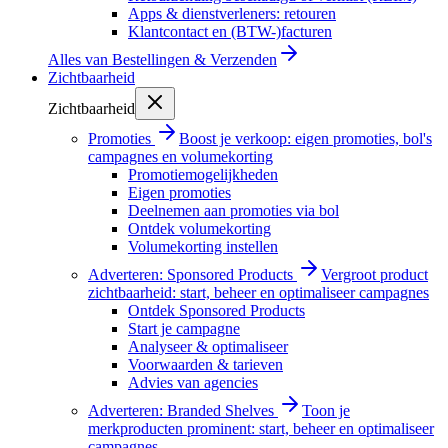
Apps & dienstverleners: retouren
Klantcontact en (BTW-)facturen
Alles van
Bestellingen & Verzenden
Zichtbaarheid
Zichtbaarheid
Promoties
Boost je verkoop: eigen promoties, bol's
campagnes en volumekorting
Promotiemogelijkheden
Eigen promoties
Deelnemen aan promoties via bol
Ontdek volumekorting
Volumekorting instellen
Adverteren: Sponsored Products
Vergroot product
zichtbaarheid: start, beheer en optimaliseer campagnes
Ontdek Sponsored Products
Start je campagne
Analyseer & optimaliseer
Voorwaarden & tarieven
Advies van agencies
Adverteren: Branded Shelves
Toon je
merkproducten prominent: start, beheer en optimaliseer
campagnes