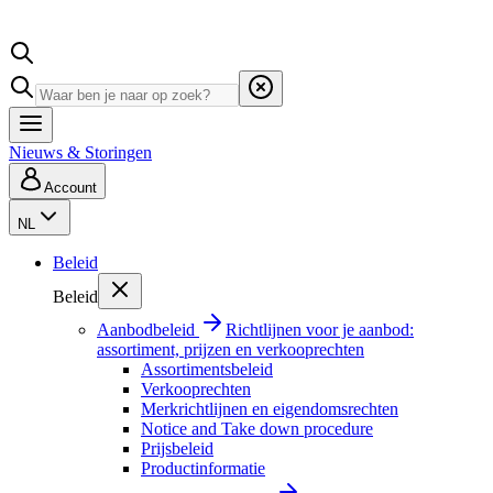
Nieuws & Storingen
Account
NL
Beleid
Beleid
Aanbodbeleid
Richtlijnen voor je aanbod:
assortiment, prijzen en verkooprechten
Assortimentsbeleid
Verkooprechten
Merkrichtlijnen en eigendomsrechten
Notice and Take down procedure
Prijsbeleid
Productinformatie