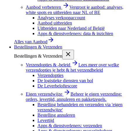
Aanbod verbeteren
Vergroot je aanbod: analyses,
white spots en uitbreiden naar NL of BE
Analyses verkoopaccount
Aanbod uitbreiden
Uitbreiden naar Nederland of België
Apps & dienstverleners: data & inzichten
Alles van
Aanbod
Bestellingen & Verzenden
Bestellingen & Verzenden
Verzendopties & -beleid
Lees meer over welke
verzendopties je hebt & het verzendbeleid
Verzendopties
De logistieke diensten van bol
De Leverbeloftescore
Eigen verzendwijze
Beheer je eigen verzending:
orders, levertijd, annuleren en pakketzegels.
Bestelling behandelen en verzenden via 'eigen
verzendwijze'
Bestelling annuleren
Levertijd
Apps & dienstverleners: verzenden
Apps & dienstverleners: magazijnbeheer