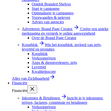
Ontdek Branded Shelves
Start je campagne
Optimaliseer je campagnes
Voorwaarden & tarieven
Advies van agencies
Adverteren: Brand Page Creator
Creëer een unieke
merkpagina en versterk je online aanwezigheid
Over de Brand Page Creator
Koopblok
Win het koopblok: invloed van prijs,
levertijd en prestaties
Koopblok
Verkoopprijzen
Apps & dienstverleners: prijs
Levertijd
Kwaliteitsscore
Alles van
Zichtbaarheid
Financiën
Financiën
Inkomsten & Betalingen
Inzicht in je inkomsten:
prijzen, facturen, commissie en betalingen
Verkoopprijzen