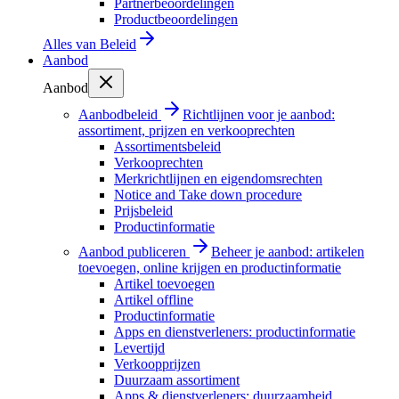
Partnerbeoordelingen
Productbeoordelingen
Alles van
Beleid
Aanbod
Aanbod
Aanbodbeleid
Richtlijnen voor je aanbod:
assortiment, prijzen en verkooprechten
Assortimentsbeleid
Verkooprechten
Merkrichtlijnen en eigendomsrechten
Notice and Take down procedure
Prijsbeleid
Productinformatie
Aanbod publiceren
Beheer je aanbod: artikelen
toevoegen, online krijgen en productinformatie
Artikel toevoegen
Artikel offline
Productinformatie
Apps en dienstverleners: productinformatie
Levertijd
Verkoopprijzen
Duurzaam assortiment
Apps & dienstverleners: duurzaamheid