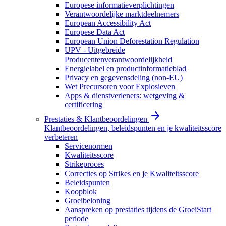
Europese informatieverplichtingen
Verantwoordelijke marktdeelnemers
European Accessibility Act
Europese Data Act
European Union Deforestation Regulation
UPV - Uitgebreide
Producentenverantwoordelijkheid
Energielabel en productinformatieblad
Privacy en gegevensdeling (non-EU)
Wet Precursoren voor Explosieven
Apps & dienstverleners: wetgeving &
certificering
Prestaties & Klantbeoordelingen
Klantbeoordelingen, beleidspunten en je kwaliteitsscore
verbeteren
Servicenormen
Kwaliteitsscore
Strikeproces
Correcties op Strikes en je Kwaliteitsscore
Beleidspunten
Koopblok
Groeibeloning
Aanspreken op prestaties tijdens de GroeiStart
periode