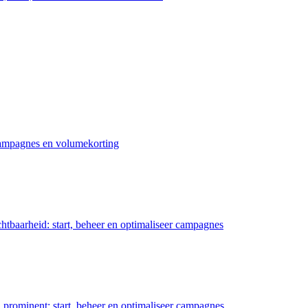
 campagnes en volumekorting
chtbaarheid: start, beheer en optimaliseer campagnes
prominent: start, beheer en optimaliseer campagnes