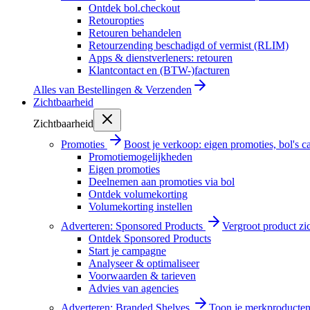
Ontdek bol.checkout
Retouropties
Retouren behandelen
Retourzending beschadigd of vermist (RLIM)
Apps & dienstverleners: retouren
Klantcontact en (BTW-)facturen
Alles van
Bestellingen & Verzenden
Zichtbaarheid
Zichtbaarheid
Promoties
Boost je verkoop: eigen promoties, bol's
Promotiemogelijkheden
Eigen promoties
Deelnemen aan promoties via bol
Ontdek volumekorting
Volumekorting instellen
Adverteren: Sponsored Products
Vergroot product zi
Ontdek Sponsored Products
Start je campagne
Analyseer & optimaliseer
Voorwaarden & tarieven
Advies van agencies
Adverteren: Branded Shelves
Toon je merkproducten 