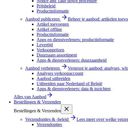
Notice and Take down procedure
Prijsbeleid
Productinformatie
Aanbod publiceren
Beheer je aanbod: artikelen toevo
Artikel toevoegen
Artikel offline
Productinformatie
Apps en dienstverleners: productinformatie
Levertijd
Verkoopprijzen
Duurzaam assortiment
Apps & dienstverleners: duurzaamheid
Aanbod verbeteren
Vergroot je aanbod: analyses, wh
Analyses verkoopaccount
Aanbod uitbreiden
Uitbreiden naar Nederland of België
Apps & dienstverleners: data & inzichten
Alles van
Aanbod
Bestellingen & Verzenden
Bestellingen & Verzenden
Verzendopties & -beleid
Lees meer over welke verzen
Verzendopties