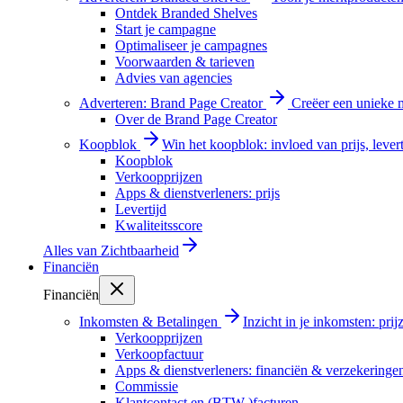
Ontdek Branded Shelves
Start je campagne
Optimaliseer je campagnes
Voorwaarden & tarieven
Advies van agencies
Adverteren: Brand Page Creator
Creëer een unieke m
Over de Brand Page Creator
Koopblok
Win het koopblok: invloed van prijs, levert
Koopblok
Verkoopprijzen
Apps & dienstverleners: prijs
Levertijd
Kwaliteitsscore
Alles van
Zichtbaarheid
Financiën
Financiën
Inkomsten & Betalingen
Inzicht in je inkomsten: pri
Verkoopprijzen
Verkoopfactuur
Apps & dienstverleners: financiën & verzekeringe
Commissie
Klantcontact en (BTW-)facturen