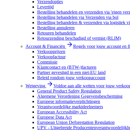
Verzendopties
Levertijd
Bestelling behandelen en verzenden via 'eigen ver
Bestelling behandelen via Verzenden via bol
Bestelling behandelen & verzenden via logistiek vi
Bestelling annuleren
Retouren behandelen
Retourzending beschadigd of vermist (RLIM)
Account & Financiën
Regels voor jouw account en f
Verkoopprijzen
Verkoopfactuur
Commissie
Klantcontact en (BTW-)facturen
Partner gevestigd in een niet-EU land
Beleid rondom jouw verkoopaccount
Wetgeving
Voldoe aan alle wetten voor jouw verkoo
General Product Safety Regulation
Algemene Verordening Gegevensbescherming
Europese informatieverplichtingen
Verantwoordelijke marktdeelnemers
European Accessibility Act
Europese Data Act
European Union Deforestation Regulation
UPV - Uitgebreide Producentenverantwoordelijkh