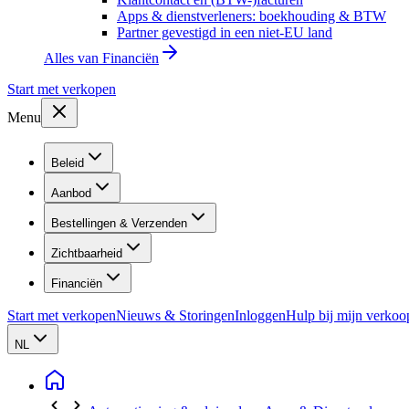
Apps & dienstverleners: boekhouding & BTW
Partner gevestigd in een niet-EU land
Alles van
Financiën
Start met verkopen
Menu
Beleid
Aanbod
Bestellingen & Verzenden
Zichtbaarheid
Financiën
Start met verkopen
Nieuws & Storingen
Inloggen
Hulp bij mijn verkoo
NL