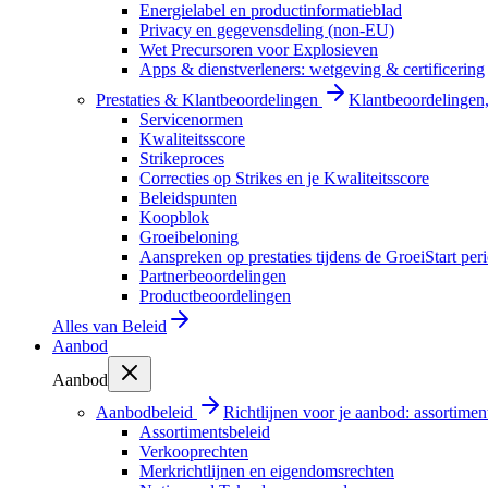
Energielabel en productinformatieblad
Privacy en gegevensdeling (non-EU)
Wet Precursoren voor Explosieven
Apps & dienstverleners: wetgeving & certificering
Prestaties & Klantbeoordelingen
Klantbeoordelingen, 
Servicenormen
Kwaliteitsscore
Strikeproces
Correcties op Strikes en je Kwaliteitsscore
Beleidspunten
Koopblok
Groeibeloning
Aanspreken op prestaties tijdens de GroeiStart per
Partnerbeoordelingen
Productbeoordelingen
Alles van
Beleid
Aanbod
Aanbod
Aanbodbeleid
Richtlijnen voor je aanbod: assortimen
Assortimentsbeleid
Verkooprechten
Merkrichtlijnen en eigendomsrechten