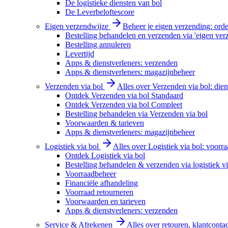
De logistieke diensten van bol
De Leverbeloftescore
Eigen verzendwijze
Beheer je eigen verzending: order
Bestelling behandelen en verzenden via 'eigen ver
Bestelling annuleren
Levertijd
Apps & dienstverleners: verzenden
Apps & dienstverleners: magazijnbeheer
Verzenden via bol
Alles over Verzenden via bol: diens
Ontdek Verzenden via bol Standaard
Ontdek Verzenden via bol Compleet
Bestelling behandelen via Verzenden via bol
Voorwaarden & tarieven
Apps & dienstverleners: magazijnbeheer
Logistiek via bol
Alles over Logistiek via bol: voorr
Ontdek Logistiek via bol
Bestelling behandelen & verzenden via logistiek vi
Voorraadbeheer
Financiële afhandeling
Voorraad retourneren
Voorwaarden en tarieven
Apps & dienstverleners: verzenden
Service & Afrekenen
Alles over retouren, klantconta