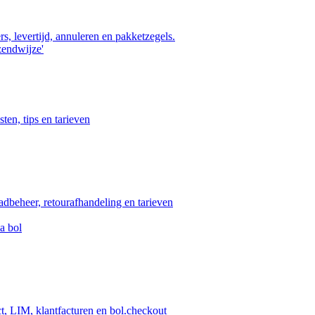
s, levertijd, annuleren en pakketzegels.
zendwijze'
ten, tips en tarieven
aadbeheer, retourafhandeling en tarieven
a bol
ct, LIM, klantfacturen en bol.checkout