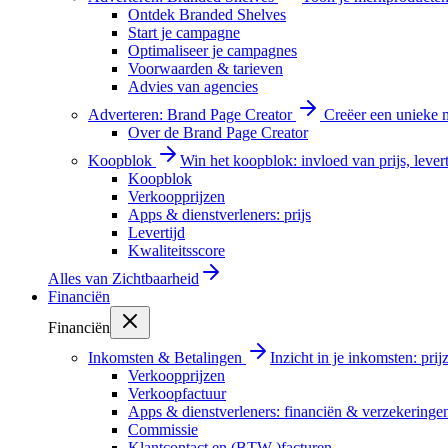
Ontdek Branded Shelves
Start je campagne
Optimaliseer je campagnes
Voorwaarden & tarieven
Advies van agencies
Adverteren: Brand Page Creator
Creëer een unieke m
Over de Brand Page Creator
Koopblok
Win het koopblok: invloed van prijs, levert
Koopblok
Verkoopprijzen
Apps & dienstverleners: prijs
Levertijd
Kwaliteitsscore
Alles van
Zichtbaarheid
Financiën
Financiën
Inkomsten & Betalingen
Inzicht in je inkomsten: pri
Verkoopprijzen
Verkoopfactuur
Apps & dienstverleners: financiën & verzekeringe
Commissie
Klantcontact en (BTW-)facturen