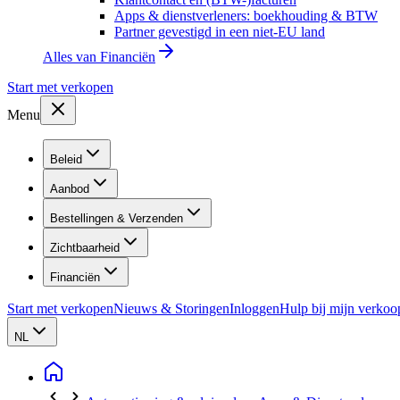
Apps & dienstverleners: boekhouding & BTW
Partner gevestigd in een niet-EU land
Alles van
Financiën
Start met verkopen
Menu
Beleid
Aanbod
Bestellingen & Verzenden
Zichtbaarheid
Financiën
Start met verkopen
Nieuws & Storingen
Inloggen
Hulp bij mijn verkoo
NL