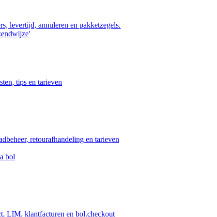
s, levertijd, annuleren en pakketzegels.
zendwijze'
ten, tips en tarieven
aadbeheer, retourafhandeling en tarieven
a bol
ct, LIM, klantfacturen en bol.checkout