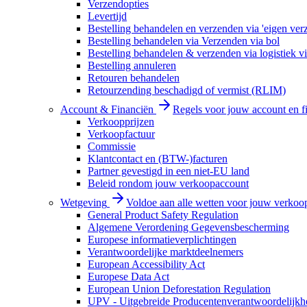
Verzendopties
Levertijd
Bestelling behandelen en verzenden via 'eigen ver
Bestelling behandelen via Verzenden via bol
Bestelling behandelen & verzenden via logistiek vi
Bestelling annuleren
Retouren behandelen
Retourzending beschadigd of vermist (RLIM)
Account & Financiën
Regels voor jouw account en f
Verkoopprijzen
Verkoopfactuur
Commissie
Klantcontact en (BTW-)facturen
Partner gevestigd in een niet-EU land
Beleid rondom jouw verkoopaccount
Wetgeving
Voldoe aan alle wetten voor jouw verkoo
General Product Safety Regulation
Algemene Verordening Gegevensbescherming
Europese informatieverplichtingen
Verantwoordelijke marktdeelnemers
European Accessibility Act
Europese Data Act
European Union Deforestation Regulation
UPV - Uitgebreide Producentenverantwoordelijkh