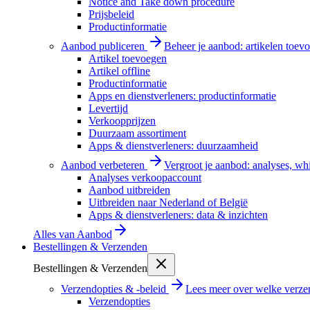
Notice and Take down procedure
Prijsbeleid
Productinformatie
Aanbod publiceren
Beheer je aanbod: artikelen toevo
Artikel toevoegen
Artikel offline
Productinformatie
Apps en dienstverleners: productinformatie
Levertijd
Verkoopprijzen
Duurzaam assortiment
Apps & dienstverleners: duurzaamheid
Aanbod verbeteren
Vergroot je aanbod: analyses, wh
Analyses verkoopaccount
Aanbod uitbreiden
Uitbreiden naar Nederland of België
Apps & dienstverleners: data & inzichten
Alles van
Aanbod
Bestellingen & Verzenden
Bestellingen & Verzenden
Verzendopties & -beleid
Lees meer over welke verzen
Verzendopties