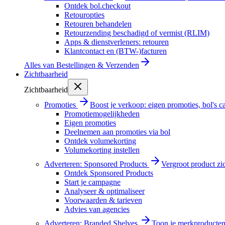
Ontdek bol.checkout
Retouropties
Retouren behandelen
Retourzending beschadigd of vermist (RLIM)
Apps & dienstverleners: retouren
Klantcontact en (BTW-)facturen
Alles van
Bestellingen & Verzenden
Zichtbaarheid
Zichtbaarheid
Promoties
Boost je verkoop: eigen promoties, bol's
Promotiemogelijkheden
Eigen promoties
Deelnemen aan promoties via bol
Ontdek volumekorting
Volumekorting instellen
Adverteren: Sponsored Products
Vergroot product zi
Ontdek Sponsored Products
Start je campagne
Analyseer & optimaliseer
Voorwaarden & tarieven
Advies van agencies
Adverteren: Branded Shelves
Toon je merkproducten 