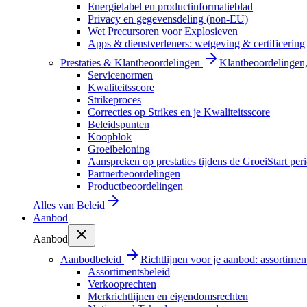
Energielabel en productinformatieblad
Privacy en gegevensdeling (non-EU)
Wet Precursoren voor Explosieven
Apps & dienstverleners: wetgeving & certificering
Prestaties & Klantbeoordelingen
Klantbeoordelingen, 
Servicenormen
Kwaliteitsscore
Strikeproces
Correcties op Strikes en je Kwaliteitsscore
Beleidspunten
Koopblok
Groeibeloning
Aanspreken op prestaties tijdens de GroeiStart per
Partnerbeoordelingen
Productbeoordelingen
Alles van
Beleid
Aanbod
Aanbod
Aanbodbeleid
Richtlijnen voor je aanbod: assortimen
Assortimentsbeleid
Verkooprechten
Merkrichtlijnen en eigendomsrechten