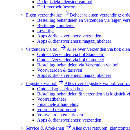
De logistieke diensten van bol
De Leverbeloftescore
Eigen verzendwijze
Beheer je eigen verzending: order
Bestelling behandelen en verzenden via 'eigen ver
Bestelling annuleren
Levertijd
Apps & dienstverleners: verzenden
Apps & dienstverleners: magazijnbeheer
Verzenden via bol
Alles over Verzenden via bol: diens
Ontdek Verzenden via bol Standaard
Ontdek Verzenden via bol Compleet
Bestelling behandelen via Verzenden via bol
Voorwaarden & tarieven
Apps & dienstverleners: magazijnbeheer
Logistiek via bol
Alles over Logistiek via bol: voorr
Ontdek Logistiek via bol
Bestelling behandelen & verzenden via logistiek vi
Voorraadbeheer
Financiële afhandeling
Voorraad retourneren
Voorwaarden en tarieven
Apps & dienstverleners: verzenden
Service & Afrekenen
Alles over retouren, klantconta