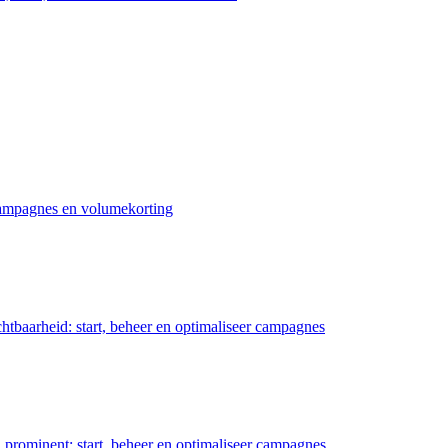
 campagnes en volumekorting
chtbaarheid: start, beheer en optimaliseer campagnes
prominent: start, beheer en optimaliseer campagnes