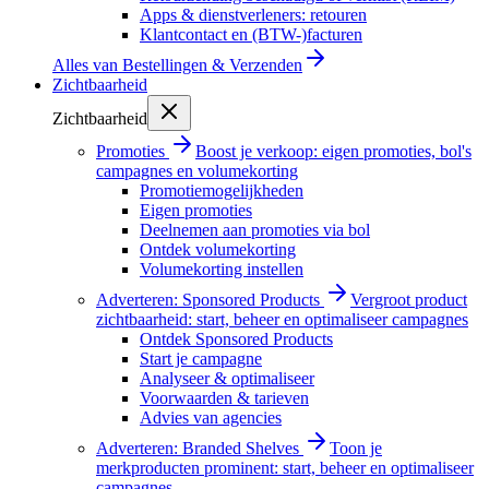
Apps & dienstverleners: retouren
Klantcontact en (BTW-)facturen
Alles van
Bestellingen & Verzenden
Zichtbaarheid
Zichtbaarheid
Promoties
Boost je verkoop: eigen promoties, bol's
campagnes en volumekorting
Promotiemogelijkheden
Eigen promoties
Deelnemen aan promoties via bol
Ontdek volumekorting
Volumekorting instellen
Adverteren: Sponsored Products
Vergroot product
zichtbaarheid: start, beheer en optimaliseer campagnes
Ontdek Sponsored Products
Start je campagne
Analyseer & optimaliseer
Voorwaarden & tarieven
Advies van agencies
Adverteren: Branded Shelves
Toon je
merkproducten prominent: start, beheer en optimaliseer
campagnes