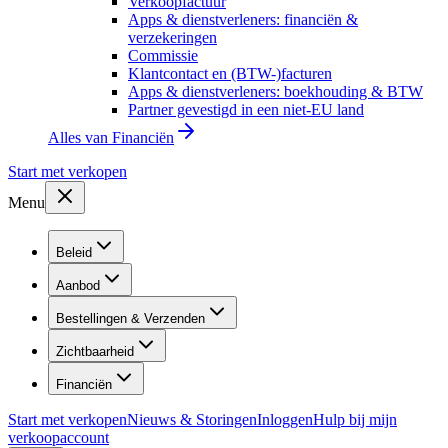
Verkoopfactuur
Apps & dienstverleners: financiën &
verzekeringen
Commissie
Klantcontact en (BTW-)facturen
Apps & dienstverleners: boekhouding & BTW
Partner gevestigd in een niet-EU land
Alles van
Financiën
Start met verkopen
Menu
Beleid
Aanbod
Bestellingen & Verzenden
Zichtbaarheid
Financiën
Start met verkopen
Nieuws & Storingen
Inloggen
Hulp bij mijn
verkoopaccount