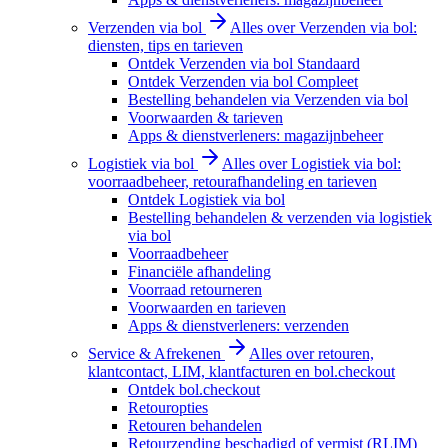
Verzenden via bol
Alles over Verzenden via bol:
diensten, tips en tarieven
Ontdek Verzenden via bol Standaard
Ontdek Verzenden via bol Compleet
Bestelling behandelen via Verzenden via bol
Voorwaarden & tarieven
Apps & dienstverleners: magazijnbeheer
Logistiek via bol
Alles over Logistiek via bol:
voorraadbeheer, retourafhandeling en tarieven
Ontdek Logistiek via bol
Bestelling behandelen & verzenden via logistiek
via bol
Voorraadbeheer
Financiële afhandeling
Voorraad retourneren
Voorwaarden en tarieven
Apps & dienstverleners: verzenden
Service & Afrekenen
Alles over retouren,
klantcontact, LIM, klantfacturen en bol.checkout
Ontdek bol.checkout
Retouropties
Retouren behandelen
Retourzending beschadigd of vermist (RLIM)