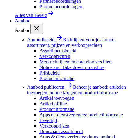
Partnerbeoordelingen
Productbeoordelingen
Alles van
Beleid
Aanbod
Aanbod
Aanbodbeleid
Richtlijnen voor je aanbod:
assortiment, prijzen en verkooprechten
Assortimentsbeleid
Verkooprechten
Merkrichtlijnen en eigendomsrechten
Notice and Take down procedure
Prijsbeleid
Productinformatie
Aanbod publiceren
Beheer je aanbod: artikelen
toevoegen, online krijgen en productinformatie
Artikel toevoegen
Artikel offline
Productinformatie
Apps en dienstverleners: productinformatie
Levertijd
Verkoopprijzen
Duurzaam assortiment
Apps & dienstverleners: duurzaamheid