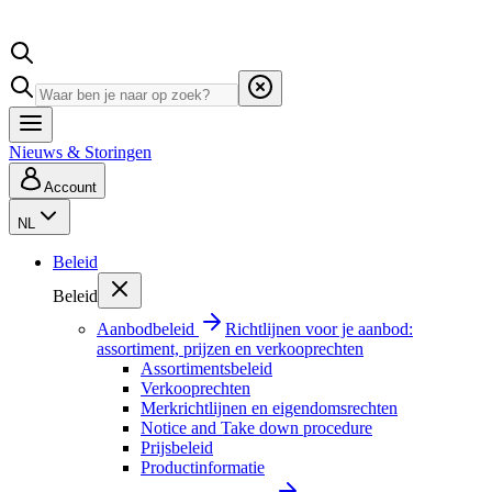
Nieuws & Storingen
Account
NL
Beleid
Beleid
Aanbodbeleid
Richtlijnen voor je aanbod:
assortiment, prijzen en verkooprechten
Assortimentsbeleid
Verkooprechten
Merkrichtlijnen en eigendomsrechten
Notice and Take down procedure
Prijsbeleid
Productinformatie