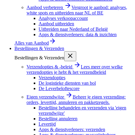
Aanbod verbeteren
Vergroot je aanbod: analyses,
white spots en uitbreiden naar NL of BE
Analyses verkoopaccount
Aanbod uitbreiden
Uitbreiden naar Nederland of België
Apps & dienstverleners: data & inzichten
Alles van
Aanbod
Bestellingen & Verzenden
Bestellingen & Verzenden
Verzendopties & -beleid
Lees meer over welke
verzendopties je hebt & het verzendbeleid
Verzendopties
De logistieke diensten van bol
De Leverbeloftescore
Eigen verzendwijze
Beheer je eigen verzending:
orders, levertijd, annuleren en pakketzegels.
Bestelling behandelen en verzenden via 'eigen
verzendwijze'
Bestelling annuleren
Levertijd
Apps & dienstverleners: verzenden
Apps & dienstverleners: magazijnbeheer