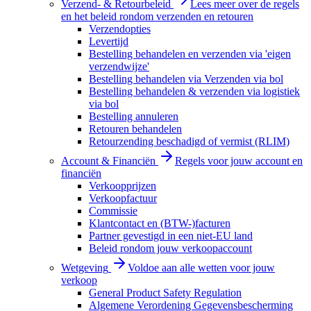
Verzend- & Retourbeleid
Lees meer over de regels
en het beleid rondom verzenden en retouren
Verzendopties
Levertijd
Bestelling behandelen en verzenden via 'eigen
verzendwijze'
Bestelling behandelen via Verzenden via bol
Bestelling behandelen & verzenden via logistiek
via bol
Bestelling annuleren
Retouren behandelen
Retourzending beschadigd of vermist (RLIM)
Account & Financiën
Regels voor jouw account en
financiën
Verkoopprijzen
Verkoopfactuur
Commissie
Klantcontact en (BTW-)facturen
Partner gevestigd in een niet-EU land
Beleid rondom jouw verkoopaccount
Wetgeving
Voldoe aan alle wetten voor jouw
verkoop
General Product Safety Regulation
Algemene Verordening Gegevensbescherming