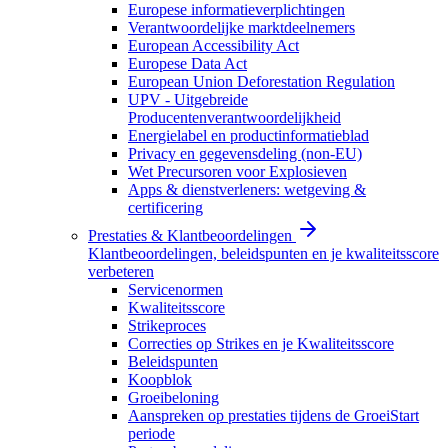
Europese informatieverplichtingen
Verantwoordelijke marktdeelnemers
European Accessibility Act
Europese Data Act
European Union Deforestation Regulation
UPV - Uitgebreide
Producentenverantwoordelijkheid
Energielabel en productinformatieblad
Privacy en gegevensdeling (non-EU)
Wet Precursoren voor Explosieven
Apps & dienstverleners: wetgeving &
certificering
Prestaties & Klantbeoordelingen
Klantbeoordelingen, beleidspunten en je kwaliteitsscore
verbeteren
Servicenormen
Kwaliteitsscore
Strikeproces
Correcties op Strikes en je Kwaliteitsscore
Beleidspunten
Koopblok
Groeibeloning
Aanspreken op prestaties tijdens de GroeiStart
periode