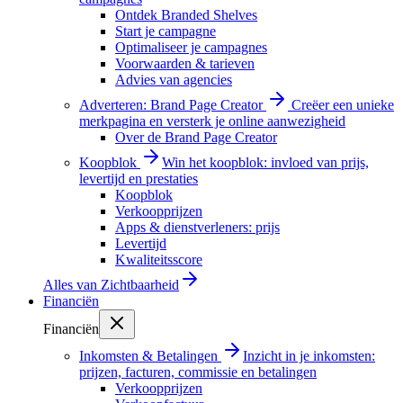
Ontdek Branded Shelves
Start je campagne
Optimaliseer je campagnes
Voorwaarden & tarieven
Advies van agencies
Adverteren: Brand Page Creator
Creëer een unieke
merkpagina en versterk je online aanwezigheid
Over de Brand Page Creator
Koopblok
Win het koopblok: invloed van prijs,
levertijd en prestaties
Koopblok
Verkoopprijzen
Apps & dienstverleners: prijs
Levertijd
Kwaliteitsscore
Alles van
Zichtbaarheid
Financiën
Financiën
Inkomsten & Betalingen
Inzicht in je inkomsten:
prijzen, facturen, commissie en betalingen
Verkoopprijzen