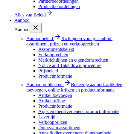
Partnerbeoordelingen
Productbeoordelingen
Alles van
Beleid
Aanbod
Aanbod
Aanbodbeleid
Richtlijnen voor je aanbod:
assortiment, prijzen en verkooprechten
Assortimentsbeleid
Verkooprechten
Merkrichtlijnen en eigendomsrechten
Notice and Take down procedure
Prijsbeleid
Productinformatie
Aanbod publiceren
Beheer je aanbod: artikelen
toevoegen, online krijgen en productinformatie
Artikel toevoegen
Artikel offline
Productinformatie
Apps en dienstverleners: productinformatie
Levertijd
Verkoopprijzen
Duurzaam assortiment
Apps & dienstverleners: duurzaamheid