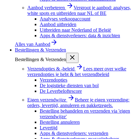
Aanbod verbeteren
Vergroot je aanbod: analyses,
white spots en uitbreiden naar NL of BE
Analyses verkoopaccount
Aanbod uitbreiden
Uitbreiden naar Nederland of België
Apps & dienstverleners: data & inzichten
Alles van
Aanbod
Bestellingen & Verzenden
Bestellingen & Verzenden
Verzendopties & -beleid
Lees meer over welke
verzendopties je hebt & het verzendbeleid
Verzendopties
De logistieke diensten van bol
De Leverbeloftescore
Eigen verzendwijze
Beheer je eigen verzending:
orders, levertijd, annuleren en pakketzegels.
Bestelling behandelen en verzenden via 'eigen
verzendwijze'
Bestelling annuleren
Levertijd
Apps & dienstverleners: verzenden
Apps & dienstverleners: magazijnbeheer