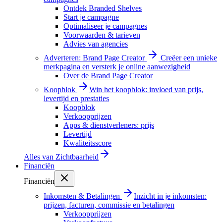
Ontdek Branded Shelves
Start je campagne
Optimaliseer je campagnes
Voorwaarden & tarieven
Advies van agencies
Adverteren: Brand Page Creator
Creëer een unieke
merkpagina en versterk je online aanwezigheid
Over de Brand Page Creator
Koopblok
Win het koopblok: invloed van prijs,
levertijd en prestaties
Koopblok
Verkoopprijzen
Apps & dienstverleners: prijs
Levertijd
Kwaliteitsscore
Alles van
Zichtbaarheid
Financiën
Financiën
Inkomsten & Betalingen
Inzicht in je inkomsten:
prijzen, facturen, commissie en betalingen
Verkoopprijzen