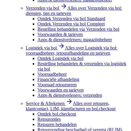
Verzenden via bol
Alles over Verzenden via bol:
diensten, tips en tarieven
Ontdek Verzenden via bol Standaard
Ontdek Verzenden via bol Compleet
Bestelling behandelen via Verzenden via bol
Voorwaarden & tarieven
Apps & dienstverleners: magazijnbeheer
Logistiek via bol
Alles over Logistiek via bol:
voorraadbeheer, retourafhandeling en tarieven
Ontdek Logistiek via bol
Bestelling behandelen & verzenden via logistiek
via bol
Voorraadbeheer
Financiële afhandeling
Voorraad retourneren
Voorwaarden en tarieven
Apps & dienstverleners: verzenden
Service & Afrekenen
Alles over retouren,
klantcontact, LIM, klantfacturen en bol.checkout
Ontdek bol.checkout
Retouropties
Retouren behandelen
Retourzending beschadigd of vermist (RLIM)