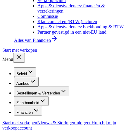
Verkoopfactuur
Apps & dienstverleners: financiën &
verzekeringen
Commissie
Klantcontact en (BTW-)facturen
Apps & dienstverleners: boekhouding & BTW
Partner gevestigd in een niet-EU land
Alles van
Financiën
Start met verkopen
Menu
Beleid
Aanbod
Bestellingen & Verzenden
Zichtbaarheid
Financiën
Start met verkopen
Nieuws & Storingen
Inloggen
Hulp bij mijn
verkoopaccount