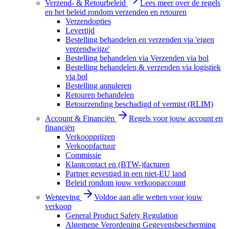
Verzend- & Retourbeleid
Lees meer over de regels
en het beleid rondom verzenden en retouren
Verzendopties
Levertijd
Bestelling behandelen en verzenden via 'eigen
verzendwijze'
Bestelling behandelen via Verzenden via bol
Bestelling behandelen & verzenden via logistiek
via bol
Bestelling annuleren
Retouren behandelen
Retourzending beschadigd of vermist (RLIM)
Account & Financiën
Regels voor jouw account en
financiën
Verkoopprijzen
Verkoopfactuur
Commissie
Klantcontact en (BTW-)facturen
Partner gevestigd in een niet-EU land
Beleid rondom jouw verkoopaccount
Wetgeving
Voldoe aan alle wetten voor jouw
verkoop
General Product Safety Regulation
Algemene Verordening Gegevensbescherming