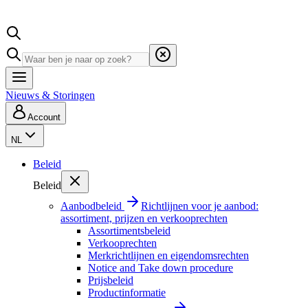
Nieuws & Storingen
Account
NL
Beleid
Beleid
Aanbodbeleid
Richtlijnen voor je aanbod:
assortiment, prijzen en verkooprechten
Assortimentsbeleid
Verkooprechten
Merkrichtlijnen en eigendomsrechten
Notice and Take down procedure
Prijsbeleid
Productinformatie