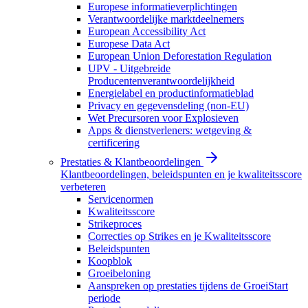
Europese informatieverplichtingen
Verantwoordelijke marktdeelnemers
European Accessibility Act
Europese Data Act
European Union Deforestation Regulation
UPV - Uitgebreide
Producentenverantwoordelijkheid
Energielabel en productinformatieblad
Privacy en gegevensdeling (non-EU)
Wet Precursoren voor Explosieven
Apps & dienstverleners: wetgeving &
certificering
Prestaties & Klantbeoordelingen
Klantbeoordelingen, beleidspunten en je kwaliteitsscore
verbeteren
Servicenormen
Kwaliteitsscore
Strikeproces
Correcties op Strikes en je Kwaliteitsscore
Beleidspunten
Koopblok
Groeibeloning
Aanspreken op prestaties tijdens de GroeiStart
periode