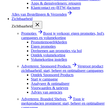
Apps & dienstverleners: retouren
Klantcontact en (BTW-)facturen
Alles van
Bestellingen & Verzenden
Zichtbaarheid
Zichtbaarheid
Promoties
Boost je verkoop: eigen promoties, bol's
campagnes en volumekorting
Promotiemogelijkheden
Eigen promoties
Deelnemen aan promoties via bol
Ontdek volumekorting
Volumekorting instellen
Adverteren: Sponsored Products
Vergroot product
zichtbaarheid: start, beheer en optimaliseer campagnes
Ontdek Sponsored Products
Start je campagne
Analyseer & optimaliseer
Voorwaarden & tarieven
Advies van agencies
Adverteren: Branded Shelves
Toon je
merkproducten prominent: start, beheer en optimaliseer
campagnes