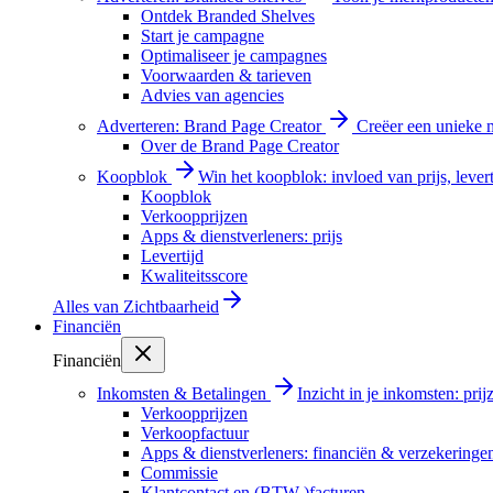
Ontdek Branded Shelves
Start je campagne
Optimaliseer je campagnes
Voorwaarden & tarieven
Advies van agencies
Adverteren: Brand Page Creator
Creëer een unieke m
Over de Brand Page Creator
Koopblok
Win het koopblok: invloed van prijs, levert
Koopblok
Verkoopprijzen
Apps & dienstverleners: prijs
Levertijd
Kwaliteitsscore
Alles van
Zichtbaarheid
Financiën
Financiën
Inkomsten & Betalingen
Inzicht in je inkomsten: pri
Verkoopprijzen
Verkoopfactuur
Apps & dienstverleners: financiën & verzekeringe
Commissie
Klantcontact en (BTW-)facturen