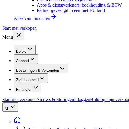
Apps & dienstverleners: boekhouding & BTW
Partner gevestigd in een niet-EU land
Alles van
Financiën
Start met verkopen
Menu
Beleid
Aanbod
Bestellingen & Verzenden
Zichtbaarheid
Financiën
Start met verkopen
Nieuws & Storingen
Inloggen
Hulp bij mijn verkoo
NL