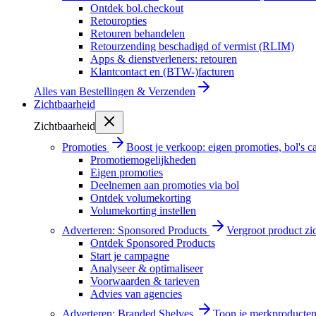
Ontdek bol.checkout
Retouropties
Retouren behandelen
Retourzending beschadigd of vermist (RLIM)
Apps & dienstverleners: retouren
Klantcontact en (BTW-)facturen
Alles van
Bestellingen & Verzenden
Zichtbaarheid
Zichtbaarheid
Promoties
Boost je verkoop: eigen promoties, bol's
Promotiemogelijkheden
Eigen promoties
Deelnemen aan promoties via bol
Ontdek volumekorting
Volumekorting instellen
Adverteren: Sponsored Products
Vergroot product zi
Ontdek Sponsored Products
Start je campagne
Analyseer & optimaliseer
Voorwaarden & tarieven
Advies van agencies
Adverteren: Branded Shelves
Toon je merkproducten 