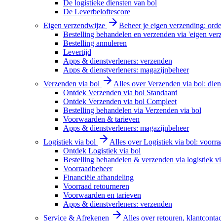
De logistieke diensten van bol
De Leverbeloftescore
Eigen verzendwijze
Beheer je eigen verzending: order
Bestelling behandelen en verzenden via 'eigen ver
Bestelling annuleren
Levertijd
Apps & dienstverleners: verzenden
Apps & dienstverleners: magazijnbeheer
Verzenden via bol
Alles over Verzenden via bol: diens
Ontdek Verzenden via bol Standaard
Ontdek Verzenden via bol Compleet
Bestelling behandelen via Verzenden via bol
Voorwaarden & tarieven
Apps & dienstverleners: magazijnbeheer
Logistiek via bol
Alles over Logistiek via bol: voorr
Ontdek Logistiek via bol
Bestelling behandelen & verzenden via logistiek vi
Voorraadbeheer
Financiële afhandeling
Voorraad retourneren
Voorwaarden en tarieven
Apps & dienstverleners: verzenden
Service & Afrekenen
Alles over retouren, klantconta