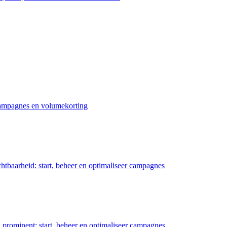
 campagnes en volumekorting
chtbaarheid: start, beheer en optimaliseer campagnes
prominent: start, beheer en optimaliseer campagnes