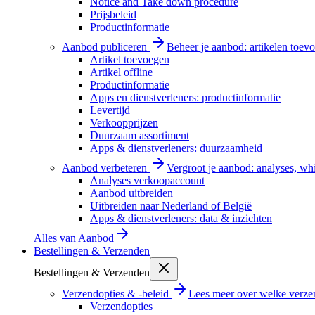
Notice and Take down procedure
Prijsbeleid
Productinformatie
Aanbod publiceren
Beheer je aanbod: artikelen toevo
Artikel toevoegen
Artikel offline
Productinformatie
Apps en dienstverleners: productinformatie
Levertijd
Verkoopprijzen
Duurzaam assortiment
Apps & dienstverleners: duurzaamheid
Aanbod verbeteren
Vergroot je aanbod: analyses, wh
Analyses verkoopaccount
Aanbod uitbreiden
Uitbreiden naar Nederland of België
Apps & dienstverleners: data & inzichten
Alles van
Aanbod
Bestellingen & Verzenden
Bestellingen & Verzenden
Verzendopties & -beleid
Lees meer over welke verzen
Verzendopties