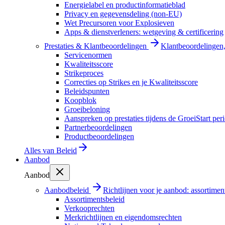
Energielabel en productinformatieblad
Privacy en gegevensdeling (non-EU)
Wet Precursoren voor Explosieven
Apps & dienstverleners: wetgeving & certificering
Prestaties & Klantbeoordelingen
Klantbeoordelingen, 
Servicenormen
Kwaliteitsscore
Strikeproces
Correcties op Strikes en je Kwaliteitsscore
Beleidspunten
Koopblok
Groeibeloning
Aanspreken op prestaties tijdens de GroeiStart per
Partnerbeoordelingen
Productbeoordelingen
Alles van
Beleid
Aanbod
Aanbod
Aanbodbeleid
Richtlijnen voor je aanbod: assortimen
Assortimentsbeleid
Verkooprechten
Merkrichtlijnen en eigendomsrechten