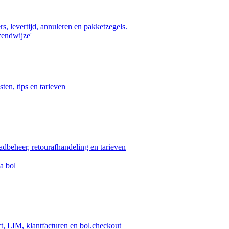
s, levertijd, annuleren en pakketzegels.
zendwijze'
ten, tips en tarieven
aadbeheer, retourafhandeling en tarieven
a bol
ct, LIM, klantfacturen en bol.checkout