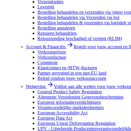
Verzendopties
Levertijd
Bestelling behandelen en verzenden via 'eigen ver
Bestelling behandelen via Verzenden via bol
Bestelling behandelen & verzenden via logistiek vi
Bestelling annuleren
Retouren behandelen
Retourzending beschadigd of vermist (RLIM)
Account & Financiën
Regels voor jouw account en f
Verkoopprijzen
Verkoopfactuur
Commissie
Klantcontact en (BTW-)facturen
Partner gevestigd in een niet-EU land
Beleid rondom jouw verkoopaccount
Wetgeving
Voldoe aan alle wetten voor jouw verkoo
General Product Safety Regulation
Algemene Verordening Gegevensbescherming
Europese informatieverplichtingen
Verantwoordelijke marktdeelnemers
European Accessibility Act
Europese Data Act
European Union Deforestation Regulation
UPV - Uitgebreide Producentenverantwoordelijkh