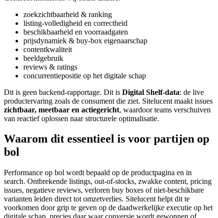
zoekzichtbaarheid & ranking
listing-volledigheid en correctheid
beschikbaarheid en voorraadgaten
prijsdynamiek & buy-box eigenaarschap
contentkwaliteit
beeldgebruik
reviews & ratings
concurrentiepositie op het digitale schap
Dit is geen backend-rapportage. Dit is
Digital Shelf-data
: de live
productervaring zoals de consument die ziet. Sitelucent maakt issues
zichtbaar, meetbaar en actiegericht
, waardoor teams verschuiven
van reactief oplossen naar structurele optimalisatie.
Waarom dit essentieel is voor partijen op
bol
Performance op bol wordt bepaald op de productpagina en in
search. Ontbrekende listings, out-of-stocks, zwakke content, pricing
issues, negatieve reviews, verloren buy boxes of niet-beschikbare
varianten leiden direct tot omzetverlies. Sitelucent helpt dit te
voorkomen door grip te geven op de daadwerkelijke executie op het
digitale schap, precies daar waar conversie wordt gewonnen of