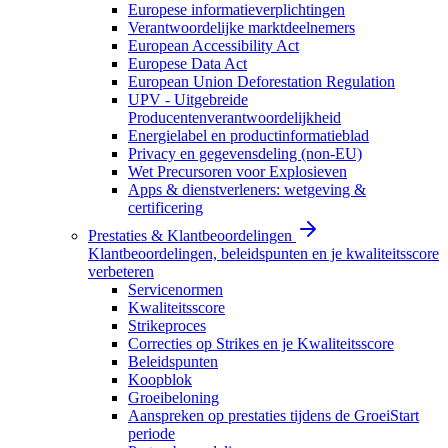
Europese informatieverplichtingen
Verantwoordelijke marktdeelnemers
European Accessibility Act
Europese Data Act
European Union Deforestation Regulation
UPV - Uitgebreide
Producentenverantwoordelijkheid
Energielabel en productinformatieblad
Privacy en gegevensdeling (non-EU)
Wet Precursoren voor Explosieven
Apps & dienstverleners: wetgeving &
certificering
Prestaties & Klantbeoordelingen
Klantbeoordelingen, beleidspunten en je kwaliteitsscore
verbeteren
Servicenormen
Kwaliteitsscore
Strikeproces
Correcties op Strikes en je Kwaliteitsscore
Beleidspunten
Koopblok
Groeibeloning
Aanspreken op prestaties tijdens de GroeiStart
periode