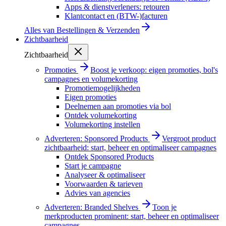
Apps & dienstverleners: retouren
Klantcontact en (BTW-)facturen
Alles van
Bestellingen & Verzenden
Zichtbaarheid
Zichtbaarheid
Promoties
Boost je verkoop: eigen promoties, bol's
campagnes en volumekorting
Promotiemogelijkheden
Eigen promoties
Deelnemen aan promoties via bol
Ontdek volumekorting
Volumekorting instellen
Adverteren: Sponsored Products
Vergroot product
zichtbaarheid: start, beheer en optimaliseer campagnes
Ontdek Sponsored Products
Start je campagne
Analyseer & optimaliseer
Voorwaarden & tarieven
Advies van agencies
Adverteren: Branded Shelves
Toon je
merkproducten prominent: start, beheer en optimaliseer
campagnes