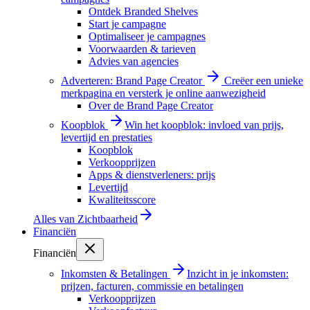
Ontdek Branded Shelves
Start je campagne
Optimaliseer je campagnes
Voorwaarden & tarieven
Advies van agencies
Adverteren: Brand Page Creator
Creëer een unieke
merkpagina en versterk je online aanwezigheid
Over de Brand Page Creator
Koopblok
Win het koopblok: invloed van prijs,
levertijd en prestaties
Koopblok
Verkoopprijzen
Apps & dienstverleners: prijs
Levertijd
Kwaliteitsscore
Alles van
Zichtbaarheid
Financiën
Financiën
Inkomsten & Betalingen
Inzicht in je inkomsten:
prijzen, facturen, commissie en betalingen
Verkoopprijzen