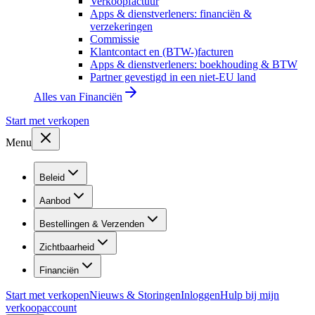
Verkoopfactuur
Apps & dienstverleners: financiën &
verzekeringen
Commissie
Klantcontact en (BTW-)facturen
Apps & dienstverleners: boekhouding & BTW
Partner gevestigd in een niet-EU land
Alles van
Financiën
Start met verkopen
Menu
Beleid
Aanbod
Bestellingen & Verzenden
Zichtbaarheid
Financiën
Start met verkopen
Nieuws & Storingen
Inloggen
Hulp bij mijn
verkoopaccount