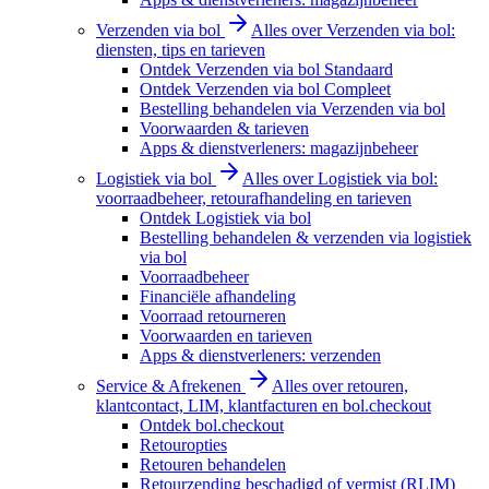
Verzenden via bol
Alles over Verzenden via bol:
diensten, tips en tarieven
Ontdek Verzenden via bol Standaard
Ontdek Verzenden via bol Compleet
Bestelling behandelen via Verzenden via bol
Voorwaarden & tarieven
Apps & dienstverleners: magazijnbeheer
Logistiek via bol
Alles over Logistiek via bol:
voorraadbeheer, retourafhandeling en tarieven
Ontdek Logistiek via bol
Bestelling behandelen & verzenden via logistiek
via bol
Voorraadbeheer
Financiële afhandeling
Voorraad retourneren
Voorwaarden en tarieven
Apps & dienstverleners: verzenden
Service & Afrekenen
Alles over retouren,
klantcontact, LIM, klantfacturen en bol.checkout
Ontdek bol.checkout
Retouropties
Retouren behandelen
Retourzending beschadigd of vermist (RLIM)