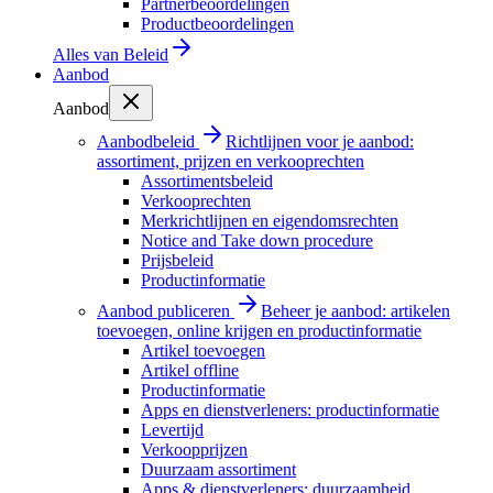
Partnerbeoordelingen
Productbeoordelingen
Alles van
Beleid
Aanbod
Aanbod
Aanbodbeleid
Richtlijnen voor je aanbod:
assortiment, prijzen en verkooprechten
Assortimentsbeleid
Verkooprechten
Merkrichtlijnen en eigendomsrechten
Notice and Take down procedure
Prijsbeleid
Productinformatie
Aanbod publiceren
Beheer je aanbod: artikelen
toevoegen, online krijgen en productinformatie
Artikel toevoegen
Artikel offline
Productinformatie
Apps en dienstverleners: productinformatie
Levertijd
Verkoopprijzen
Duurzaam assortiment
Apps & dienstverleners: duurzaamheid