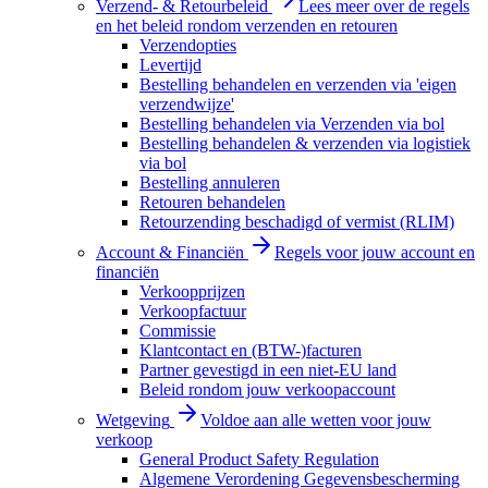
Verzend- & Retourbeleid
Lees meer over de regels
en het beleid rondom verzenden en retouren
Verzendopties
Levertijd
Bestelling behandelen en verzenden via 'eigen
verzendwijze'
Bestelling behandelen via Verzenden via bol
Bestelling behandelen & verzenden via logistiek
via bol
Bestelling annuleren
Retouren behandelen
Retourzending beschadigd of vermist (RLIM)
Account & Financiën
Regels voor jouw account en
financiën
Verkoopprijzen
Verkoopfactuur
Commissie
Klantcontact en (BTW-)facturen
Partner gevestigd in een niet-EU land
Beleid rondom jouw verkoopaccount
Wetgeving
Voldoe aan alle wetten voor jouw
verkoop
General Product Safety Regulation
Algemene Verordening Gegevensbescherming