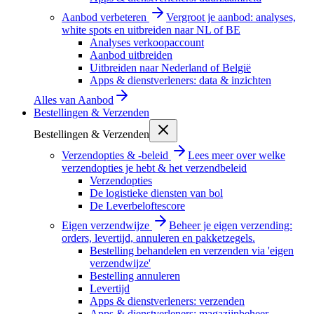
Aanbod verbeteren
Vergroot je aanbod: analyses,
white spots en uitbreiden naar NL of BE
Analyses verkoopaccount
Aanbod uitbreiden
Uitbreiden naar Nederland of België
Apps & dienstverleners: data & inzichten
Alles van
Aanbod
Bestellingen & Verzenden
Bestellingen & Verzenden
Verzendopties & -beleid
Lees meer over welke
verzendopties je hebt & het verzendbeleid
Verzendopties
De logistieke diensten van bol
De Leverbeloftescore
Eigen verzendwijze
Beheer je eigen verzending:
orders, levertijd, annuleren en pakketzegels.
Bestelling behandelen en verzenden via 'eigen
verzendwijze'
Bestelling annuleren
Levertijd
Apps & dienstverleners: verzenden
Apps & dienstverleners: magazijnbeheer