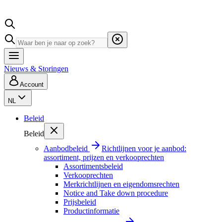
Nieuws & Storingen
Account
NL
Beleid
Beleid
Aanbodbeleid
Richtlijnen voor je aanbod:
assortiment, prijzen en verkooprechten
Assortimentsbeleid
Verkooprechten
Merkrichtlijnen en eigendomsrechten
Notice and Take down procedure
Prijsbeleid
Productinformatie