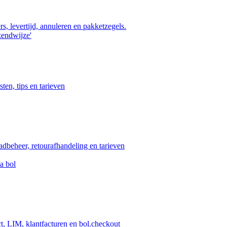
s, levertijd, annuleren en pakketzegels.
zendwijze'
ten, tips en tarieven
aadbeheer, retourafhandeling en tarieven
a bol
ct, LIM, klantfacturen en bol.checkout