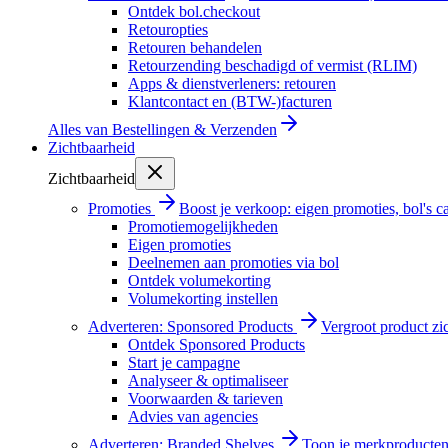
Ontdek bol.checkout
Retouropties
Retouren behandelen
Retourzending beschadigd of vermist (RLIM)
Apps & dienstverleners: retouren
Klantcontact en (BTW-)facturen
Alles van
Bestellingen & Verzenden
Zichtbaarheid
Zichtbaarheid
Promoties
Boost je verkoop: eigen promoties, bol's
Promotiemogelijkheden
Eigen promoties
Deelnemen aan promoties via bol
Ontdek volumekorting
Volumekorting instellen
Adverteren: Sponsored Products
Vergroot product zi
Ontdek Sponsored Products
Start je campagne
Analyseer & optimaliseer
Voorwaarden & tarieven
Advies van agencies
Adverteren: Branded Shelves
Toon je merkproducten 