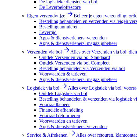
De logistieke diensten van bol
De Leverbeloftescore
Eigen verzendwijze
Beheer je eigen verzending: order
Bestelling behandelen en verzenden via 'eigen ver
Bestelling annuleren
Levertijd
Apps & dienstverleners: verzenden
Apps & dienstverleners: magazijnbeheer
Verzenden via bol
Alles over Verzenden via bol: diens
Ontdek Verzenden via bol Standaard
Ontdek Verzenden via bol Compleet
Bestelling behandelen via Verzenden via bol
Voorwaarden & tarieven
Apps & dienstverleners: magazijnbeheer
Logistiek via bol
Alles over Logistiek via bol: voorr
Ontdek Logistiek via bol
Bestelling behandelen & verzenden via logistiek vi
Voorraadbeheer
Financiële afhandeling
Voorraad retourneren
Voorwaarden en tarieven
Apps & dienstverleners: verzenden
Service & Afrekenen
Alles over retouren, klantconta