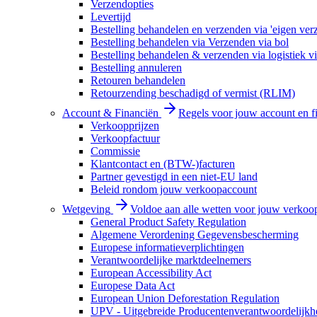
Verzendopties
Levertijd
Bestelling behandelen en verzenden via 'eigen ver
Bestelling behandelen via Verzenden via bol
Bestelling behandelen & verzenden via logistiek vi
Bestelling annuleren
Retouren behandelen
Retourzending beschadigd of vermist (RLIM)
Account & Financiën
Regels voor jouw account en f
Verkoopprijzen
Verkoopfactuur
Commissie
Klantcontact en (BTW-)facturen
Partner gevestigd in een niet-EU land
Beleid rondom jouw verkoopaccount
Wetgeving
Voldoe aan alle wetten voor jouw verkoo
General Product Safety Regulation
Algemene Verordening Gegevensbescherming
Europese informatieverplichtingen
Verantwoordelijke marktdeelnemers
European Accessibility Act
Europese Data Act
European Union Deforestation Regulation
UPV - Uitgebreide Producentenverantwoordelijkh