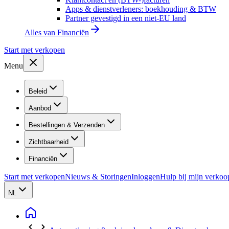
Apps & dienstverleners: boekhouding & BTW
Partner gevestigd in een niet-EU land
Alles van
Financiën
Start met verkopen
Menu
Beleid
Aanbod
Bestellingen & Verzenden
Zichtbaarheid
Financiën
Start met verkopen
Nieuws & Storingen
Inloggen
Hulp bij mijn verkoo
NL