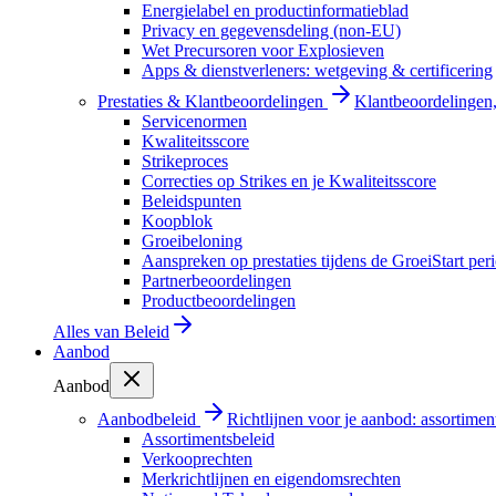
Energielabel en productinformatieblad
Privacy en gegevensdeling (non-EU)
Wet Precursoren voor Explosieven
Apps & dienstverleners: wetgeving & certificering
Prestaties & Klantbeoordelingen
Klantbeoordelingen, 
Servicenormen
Kwaliteitsscore
Strikeproces
Correcties op Strikes en je Kwaliteitsscore
Beleidspunten
Koopblok
Groeibeloning
Aanspreken op prestaties tijdens de GroeiStart per
Partnerbeoordelingen
Productbeoordelingen
Alles van
Beleid
Aanbod
Aanbod
Aanbodbeleid
Richtlijnen voor je aanbod: assortimen
Assortimentsbeleid
Verkooprechten
Merkrichtlijnen en eigendomsrechten