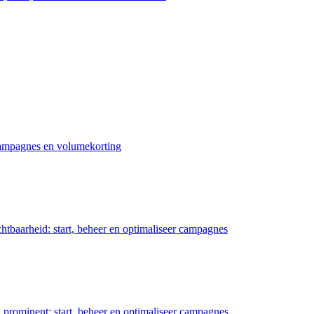
 campagnes en volumekorting
chtbaarheid: start, beheer en optimaliseer campagnes
prominent: start, beheer en optimaliseer campagnes