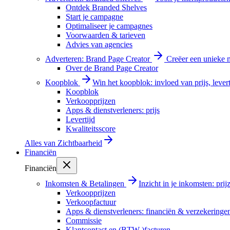
Ontdek Branded Shelves
Start je campagne
Optimaliseer je campagnes
Voorwaarden & tarieven
Advies van agencies
Adverteren: Brand Page Creator
Creëer een unieke m
Over de Brand Page Creator
Koopblok
Win het koopblok: invloed van prijs, levert
Koopblok
Verkoopprijzen
Apps & dienstverleners: prijs
Levertijd
Kwaliteitsscore
Alles van
Zichtbaarheid
Financiën
Financiën
Inkomsten & Betalingen
Inzicht in je inkomsten: pri
Verkoopprijzen
Verkoopfactuur
Apps & dienstverleners: financiën & verzekeringe
Commissie
Klantcontact en (BTW-)facturen